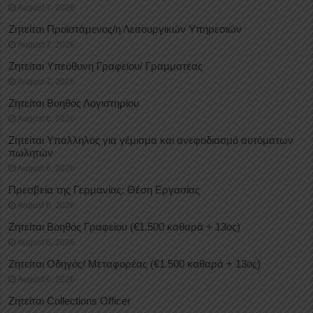
August 7, 2026
Ζητείται Προϊστάμενος/η Λειτουργικών Υπηρεσιών
August 7, 2026
Ζητείται Υπεύθυνη Γραφείου/ Γραμματέας
August 7, 2026
Ζητείται Βοηθός Λογιστηρίου
August 6, 2026
Ζητείται Υπάλληλος για γέμισμα και ανεφοδιασμό αυτόματων
πωλητών
August 6, 2026
Πρεσβεία της Γερμανίας: Θέση Εργασίας
August 6, 2026
Ζητείται Βοηθός Γραφείου (€1.500 καθαρά + 13ος)
August 6, 2026
Ζητείται Οδηγός/ Μεταφορέας (€1.500 καθαρά + 13ος)
August 6, 2026
Ζητείται Collections Officer