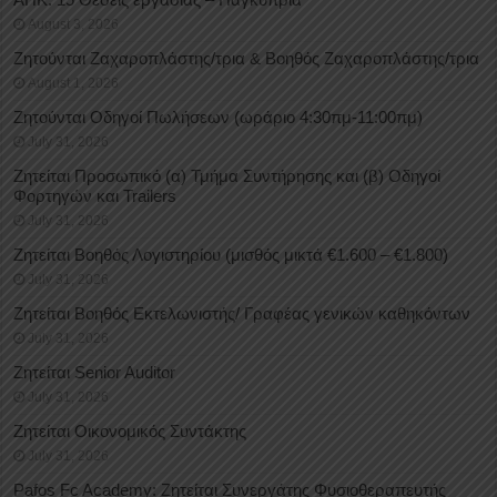
August 3, 2026
Ζητούνται Ζαχαροπλάστης/τρια & Βοηθός Ζαχαροπλάστης/τρια
August 1, 2026
Ζητούνται Οδηγοί Πωλήσεων (ωράριο 4:30πμ-11:00πμ)
July 31, 2026
Ζητείται Προσωπικό (α) Τμήμα Συντήρησης και (β) Οδηγοί
Φορτηγών και Trailers
July 31, 2026
Ζητείται Βοηθός Λογιστηρίου (μισθός μικτά €1.600 – €1.800)
July 31, 2026
Ζητείται Βοηθός Εκτελωνιστής/ Γραφέας γενικών καθηκόντων
July 31, 2026
Ζητείται Senior Auditor
July 31, 2026
Ζητείται Οικονομικός Συντάκτης
July 31, 2026
Pafos Fc Academy: Ζητείται Συνεργάτης Φυσιοθεραπευτής