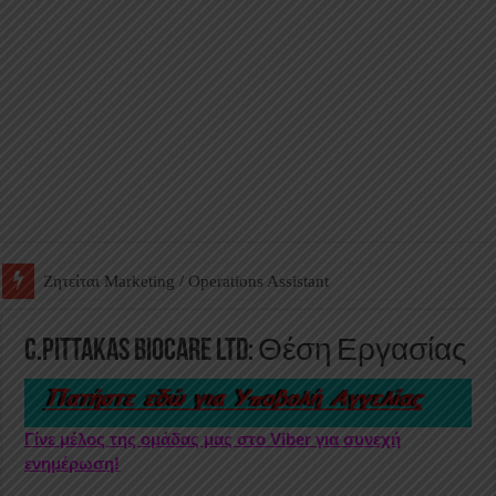
Ζητείται Βοηθός Αποθήκης σε Φαρμακείο
C.Pittakas Biocare Ltd: Θέση Εργασίας
Γίνε μέλος της ομάδας μας στο Viber για συνεχή
ενημέρωση!