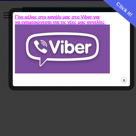
Click it!
Γίνε μέλος στο κανάλι μας στο Viber για
να ενημερώνεσαι για τις νέες μας αγγελίες