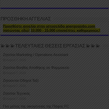
ΠΡΟΣΘΗΚΗ ΑΓΓΕΛΙΑΣ
Προσθέστε αγγελία στην ιστοσελίδα anergosjobs.com
πατώντας εδώ!
10.000 - 15.000 επισκέπτες καθημερινώς!
💫💫💫ΤΕΛΕΥΤΑΙΕΣ ΘΕΣΕΙΣ ΕΡΓΑΣΙΑΣ 💫💫💫
Ζητείται Marketing / Operations Assistant
August 7, 2026
Ζητείται Βοηθός Αποθήκης σε Φαρμακείο
August 7, 2026
Ζητούνται Οδηγοί Ταξί
August 7, 2026
Ζητείται Τεχνικός
August 7, 2026
Γίνε μέλος της οικογένειας της Πάφος FC