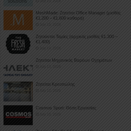
July 15, 2026
MeshMade: Ζητείται Office Manager (μισθός
€1.200 – €1.600 καθαρά)
July 15, 2026
Ζητούνται Ταμίες (αρχικός μισθός €1.300 –
€1.400)
July 14, 2026
Ζητείται Μηχανικός Βαρέων Οχημάτων
July 13, 2026
Ζητείται Κρεοπώλης
July 12, 2026
Cosmos Sport: Θέση Εργασίας
July 10, 2026