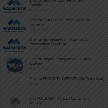
Ζητείται Site Civil Engineer / Project
Coordinator
July 9, 2026
Ζητείται Cost Control Officer / Quantity
Surveyor
July 9, 2026
Ζητείται Site Supervisor / Materials &
Procurement Specialist
July 9, 2026
Ζητείται Βοηθός/ Καθαρίστρια Παιδικού
Σταθμού
July 8, 2026
Ζητείται SECURITY OFFICER (€8,75 την ώρα)
July 8, 2026
ΣΠΥΡΟΣ ΙΩΑΝΝΟΥ Δ.Ε.Π.Ε.: Ζητείται
Δικηγόρος
July 8, 2026