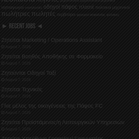
μηχανολόγοι
μηχανολόγοι μηχανικοί
οδηγοί
πάφος
πλασιέ
νηπιαγωγοί
πολιτικοί μηχανικοί
νοσηλευτές
πωλήτριες
πωλητές
σερβιτόροι
φρουροί ασφαλείας
φύλακες
► RECENT JOBS ◄
Ζητείται Marketing / Operations Assistant
August 7, 2026
Ζητείται Βοηθός Αποθήκης σε Φαρμακείο
August 7, 2026
Ζητούνται Οδηγοί Ταξί
August 7, 2026
Ζητείται Τεχνικός
August 7, 2026
Γίνε μέλος της οικογένειας της Πάφος FC
August 7, 2026
Ζητείται Προϊστάμενος/η Λειτουργικών Υπηρεσιών
August 7, 2026
Ζητείται Υπεύθυνη Γραφείου/ Γραμματέας