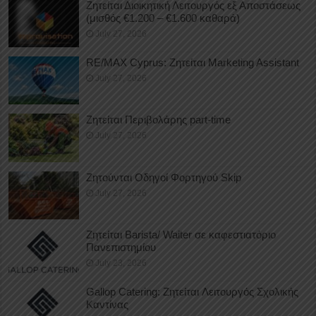
Ζητείται Διοικητική Λειτουργός εξ Αποστάσεως
(μισθός €1.200 – €1.600 καθαρά)
July 27, 2026
RE/MAX Cyprus: Ζητείται Marketing Assistant
July 27, 2026
Ζητείται Περιβολάρης part-time
July 27, 2026
Ζητούνται Οδηγοί Φορτηγού Skip
July 27, 2026
Ζητείται Barista/ Waiter σε καφεστιατόριο
Πανεπιστημίου
July 23, 2026
Gallop Catering: Ζητείται Λειτουργός Σχολικής
Καντίνας