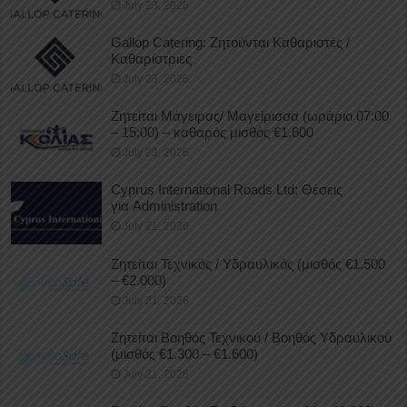
July 23, 2026
Gallop Catering: Ζητούνται Καθαριστές /
Καθαρίστριες
July 23, 2026
Ζητείται Μάγειρας/ Μαγείρισσα (ωράριο 07:00
– 15:00) – καθαρός μισθός €1.600
July 23, 2026
Cyprus International Roads Ltd: Θέσεις
για Administration
July 21, 2026
Ζητείται Τεχνικός / Υδραυλικός (μισθός €1.500
– €2.000)
July 21, 2026
Ζητείται Βοηθός Τεχνικού / Βοηθός Υδραυλικού
(μισθός €1.300 – €1.600)
July 21, 2026