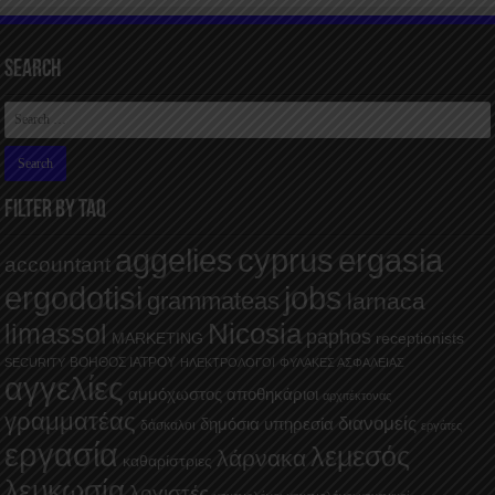
Search
FILTER BY TAQ
aggelies
cyprus
ergasia
accountant
ergodotisi
jobs
grammateas
larnaca
Nicosia
limassol
paphos
MARKETING
receptionists
ΒΟΗΘΟΣ ΙΑΤΡΟΥ
SECURITY
ΗΛΕΚΤΡΟΛΟΓΟΙ
ΦΥΛΑΚΕΣ ΑΣΦΑΛΕΙΑΣ
αγγελίες
αμμόχωστος
αποθηκάριοι
αρχιτέκτονας
γραμματέας
διανομείς
δημόσια υπηρεσία
δάσκαλοι
εργάτες
εργασία
λεμεσός
λάρνακα
καθαρίστριες
λευκωσία
λογιστές