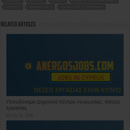
LIMASSOL
ΑΓΓΕΛΊΕΣ
ΕΡΓΑΣΊΑ
ΗΛΕΚΤΡΟΛΟΓΟΙ ΜΗΧΑΝΙΚΟΙ
o
n
p
ΛΕΜΕΣΌΣ
ΜΗΧΑΝΟΛΌΓΟΙ
ΜΗΧΑΝΟΛΌΓΟΙ ΜΗΧΑΝΙΚΟΊ
o
p
k
Related Articles
Πολυδύναμο Δημοτικό Κέντρο Λευκωσίας: Θέσεις
εργασίας
July 22, 2026