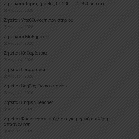
Ζητούνται Ταμίες (μισθός €1.200 – €1.350 μεικτά)
August 5, 2026
Ζητείται Υπεύθυνος/η Λογιστηρίου
August 4, 2026
Ζητούνται Μαθηματικοί
August 4, 2026
Ζητείται Καθαρίστρια
August 4, 2026
Ζητείται Γραμματέας
August 4, 2026
Ζητείται Βοηθός Οδοντιατρείου
August 4, 2026
Ζητείται English Teacher
August 4, 2026
Ζητείται Φυσιοθεραπευτής/τρια για μερική ή πλήρη
απασχόληση
August 3, 2026