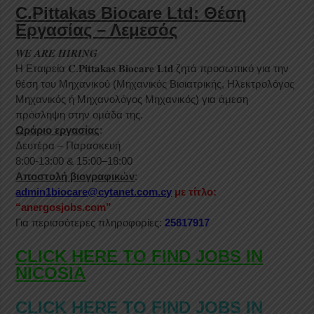
C.Pittakas Biocare Ltd: Θέση
Εργασίας – Λεμεσός
𝑾𝑬 𝑨𝑹𝑬 𝑯𝑰𝑹𝑰𝑵𝑮
Η Eταιρεία 𝐂.𝐏𝐢𝐭𝐭𝐚𝐤𝐚𝐬 𝐁𝐢𝐨𝐜𝐚𝐫𝐞 𝐋𝐭𝐝 ζητά προσωπικό για την
θέση του Μηχανικού (Μηχανικός Βιοιατρικής, Ηλεκτρολόγος
Μηχανικός ή Μηχανολόγος Μηχανικός) για άμεση
πρόσληψη στην ομάδα της.
Ωράριο εργασία
ς
:
Δευτέρα – Παρασκευή
8:00-13:00 & 15:00–18:00
Αποστολή βιογραφικών
:
admin1biocare@cytanet.com.cy
με τίτλο:
“anergosjobs.com”
Για περισσότερες πληροφορίες:
25817917
CLICK HERE TO FIND JOBS IN
NICOSIA
CLICK HERE TO FIND JOBS IN