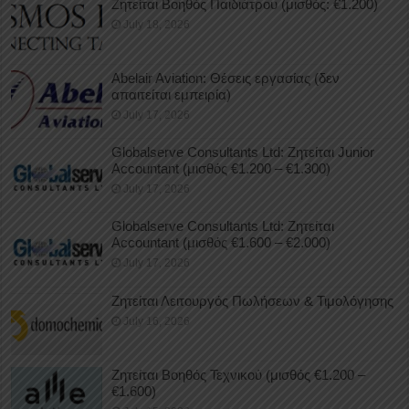
Ζητείται Βοηθός Παιδιάτρου (μισθός: €1.200)
July 18, 2026
Abelair Aviation: Θέσεις εργασίας (δεν
απαιτείται εμπειρία)
July 17, 2026
Globalserve Consultants Ltd: Ζητείται Junior
Accountant (μισθός €1.200 – €1.300)
July 17, 2026
Globalserve Consultants Ltd: Ζητείται
Accountant (μισθός €1.600 – €2.000)
July 17, 2026
Ζητείται Λειτουργός Πωλήσεων & Τιμολόγησης
July 16, 2026
Ζητείται Βοηθός Τεχνικού (μισθός €1.200 –
€1.600)