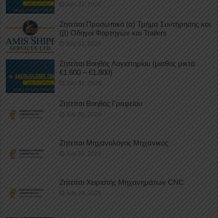
July 31, 2026
Ζητείται Προσωπικό (α) Τμήμα Συντήρησης και
(β) Οδηγοί Φορτηγών και Trailers
July 31, 2026
Ζητείται Βοηθός Λογιστηρίου (μισθός μικτά
€1.600 – €1.800)
July 31, 2026
Ζητείται Βοηθός Γραφείου
July 30, 2026
Ζητείται Μηχανολόγος Μηχανικός
July 30, 2026
Ζητείται Χειριστής Μηχανημάτων CNC
July 29, 2026