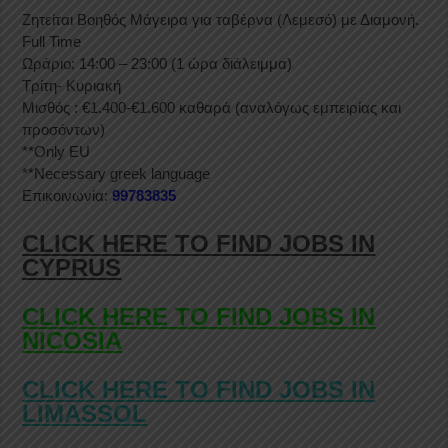
Ζητείται Βοηθός Μάγειρα για ταβέρνα (Λεμεσό) με Διαμονή.
Full Time
Ωράριο: 14:00 – 23:00 (1 ώρα διάλειμμα)
Τρίτη- Κυριακή
Μισθός : €1.400-€1.600 καθαρά (αναλόγως εμπειρίας και
προσόντων)
**Only EU
**Necessary greek language
Επικοινωνία:
99783835
CLICK HERE TO FIND JOBS IN
CYPRUS
CLICK HERE TO FIND JOBS IN
NICOSIA
CLICK HERE TO FIND JOBS IN
LIMASSOL