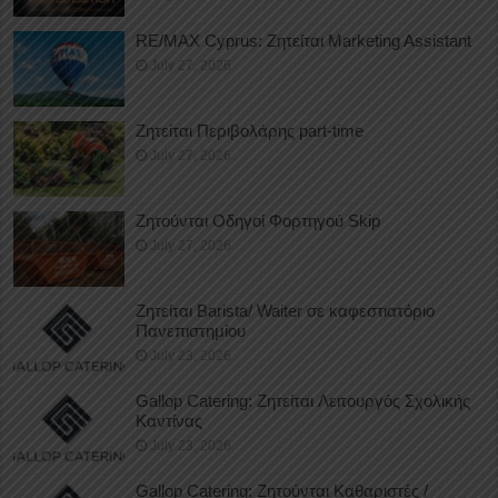
RE/MAX Cyprus: Ζητείται Marketing Assistant
July 27, 2026
Ζητείται Περιβολάρης part-time
July 27, 2026
Ζητούνται Οδηγοί Φορτηγού Skip
July 27, 2026
Ζητείται Barista/ Waiter σε καφεστιατόριο
Πανεπιστημίου
July 23, 2026
Gallop Catering: Ζητείται Λειτουργός Σχολικής
Καντίνας
July 23, 2026
Gallop Catering: Ζητούνται Καθαριστές /