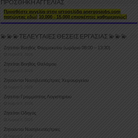
ΠΡΟΣΘΗΚΗ ΑΓΓΕΛΙΑΣ
Προσθέστε αγγελία στην ιστοσελίδα anergosjobs.com
πατώντας εδώ!
10.000 - 15.000 επισκέπτες καθημερινώς!
💫💫💫ΤΕΛΕΥΤΑΙΕΣ ΘΕΣΕΙΣ ΕΡΓΑΣΙΑΣ 💫💫💫
Ζητείται Βοηθός Φαρμακείου (ωράριο 08:00 – 13:30)
August 5, 2026
Ζητείται Βοηθός Θαλάμου
August 5, 2026
Ζητούνται Νοσηλευτές/τριες Χειρουργείου
August 5, 2026
Ζητείται Γραμματέας Λογιστηρίου
August 5, 2026
Ζητείται Οδηγός
August 5, 2026
Ζητούνται Νοσηλευτές/τριες
August 5, 2026