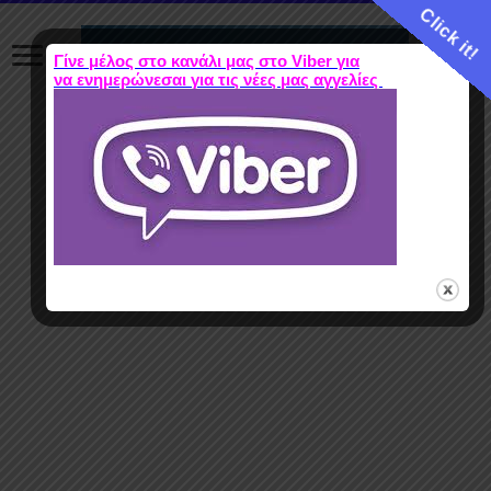
Click it!
Γίνε μέλος στο κανάλι μας στο Viber για
να ενημερώνεσαι για τις νέες μας αγγελίες