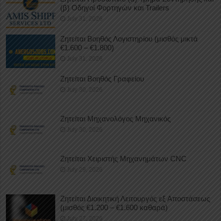
(β) Οδηγοί Φορτηγών και Trailers
July 31, 2026
Ζητείται Βοηθός Λογιστηρίου (μισθός μικτά
€1.600 – €1.800)
July 31, 2026
Ζητείται Βοηθός Γραφείου
July 30, 2026
Ζητείται Μηχανολόγος Μηχανικός
July 30, 2026
Ζητείται Χειριστής Μηχανημάτων CNC
July 29, 2026
Ζητείται Διοικητική Λειτουργός εξ Αποστάσεως
(μισθός €1.200 – €1.600 καθαρά)
July 27, 2026