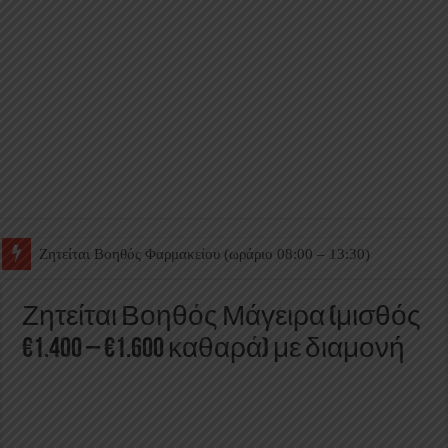
Ζητείται Βοηθός Θαλάμου
Ζητείται Βοηθός Μάγειρα (μισθός
€1.400 – €1.600 καθαρά) με διαμονή