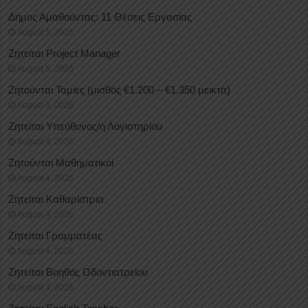
Δήμος Αμαθούντας: 11 Θέσεις Εργασίας
August 5, 2026
Ζητείται Project Manager
August 5, 2026
Ζητούνται Ταμίες (μισθός €1.200 – €1.350 μεικτά)
August 5, 2026
Ζητείται Υπεύθυνος/η Λογιστηρίου
August 4, 2026
Ζητούνται Μαθηματικοί
August 4, 2026
Ζητείται Καθαρίστρια
August 4, 2026
Ζητείται Γραμματέας
August 4, 2026
Ζητείται Βοηθός Οδοντιατρείου
August 4, 2026