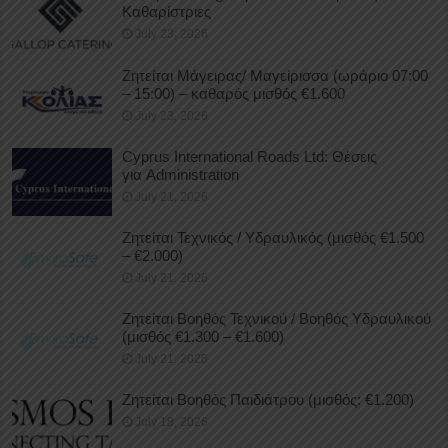
Καθαρίστριες
July 23, 2026
Ζητείται Μάγειρας/ Μαγείρισσα (ωράριο 07:00
– 15:00) – καθαρός μισθός €1.600
July 23, 2026
Cyprus International Roads Ltd: Θέσεις
για Administration
July 21, 2026
Ζητείται Τεχνικός / Υδραυλικός (μισθός €1.500
– €2.000)
July 21, 2026
Ζητείται Βοηθός Τεχνικού / Βοηθός Υδραυλικού
(μισθός €1.300 – €1.600)
July 21, 2026
Ζητείται Βοηθός Παιδιάτρου (μισθός: €1.200)
July 18, 2026