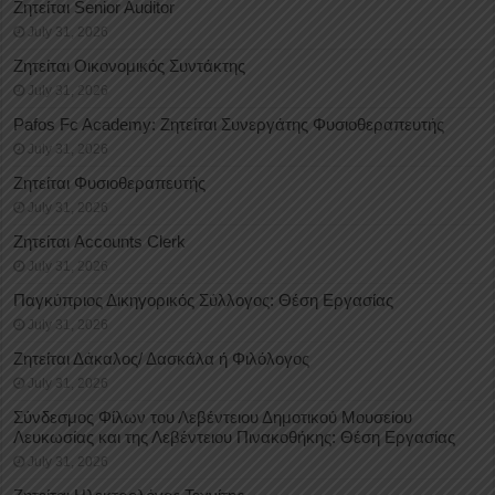
Ζητείται Senior Auditor
July 31, 2026
Ζητείται Οικονομικός Συντάκτης
July 31, 2026
Pafos Fc Academy: Ζητείται Συνεργάτης Φυσιοθεραπευτής
July 31, 2026
Ζητείται Φυσιοθεραπευτής
July 31, 2026
Ζητείται Accounts Clerk
July 31, 2026
Παγκύπριος Δικηγορικός Σύλλογος: Θέση Εργασίας
July 31, 2026
Ζητείται Δάκαλος/ Δασκάλα ή Φιλόλογος
July 31, 2026
Σύνδεσμος Φίλων του Λεβέντειου Δημοτικού Μουσείου
Λευκωσίας και της Λεβέντειου Πινακοθήκης: Θέση Εργασίας
July 31, 2026