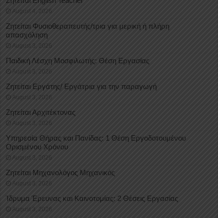
Ζητείται English Teacher
August 4, 2026
Ζητείται Φυσιοθεραπευτής/τρια για μερική ή πλήρη
απασχόληση
August 3, 2026
Παιδική Λέσχη Μοσφιλωτής: Θέση Εργασίας
August 3, 2026
Ζητείται Εργάτης/ Εργάτρια για την παραγωγή
August 3, 2026
Ζητείται Αρχιτέκτονας
August 3, 2026
Υπηρεσία Θήρας και Πανίδας: 1 Θέση Eργοδοτουμένου
Oρισμένου Xρόνου
August 3, 2026
Ζητείται Μηχανολόγος Μηχανικός
August 3, 2026
Ίδρυμα Έρευνας και Καινοτομίας: 2 Θέσεις Εργασίας
August 3, 2026