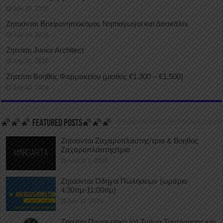
July 30, 2026
Ζητούνται Βρεφονηπιοκόμοι, Νηπιαγωγοί και Δασκάλοι
July 30, 2026
Ζητείται Junior Architect
July 30, 2026
Ζητείται Βοηθός Φαρμακείου (μισθός €1.300 – €1.500)
July 30, 2026
🌠🌠🌠 FEATURED POSTS🌠🌠🌠
Ζητούνται Ζαχαροπλάστης/τρια & Βοηθός
Ζαχαροπλάστης/τρια
August 1, 2026
Ζητούνται Οδηγοί Πωλήσεων (ωράριο
4:30πμ-11:00πμ)
July 31, 2026
Ζητείται Προσωπικό (α) Τμήμα Συντήρησης και