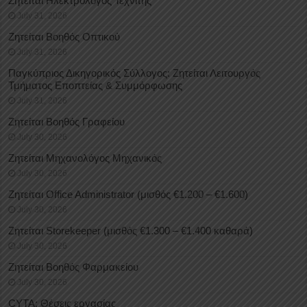
Ζητείται Ηλεκτρολόγος Τεχνίτης
July 31, 2026
Ζητείται Βοηθός Οπτικού
July 31, 2026
Παγκύπριος Δικηγορικός Σύλλογος: Ζητείται Λειτουργός
Τμήματος Εποπτείας & Συμμόρφωσης
July 31, 2026
Ζητείται Βοηθός Γραφείου
July 30, 2026
Ζητείται Μηχανολόγος Μηχανικός
July 30, 2026
Ζητείται Office Administrator (μισθός €1.200 – €1.600)
July 30, 2026
Ζητείται Storekeeper (μισθός €1.300 – €1.400 καθαρά)
July 30, 2026
Ζητείται Βοηθός Φαρμακείου
July 30, 2026
CYTA: Θέσεις εργασίας