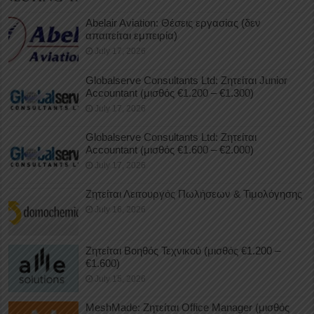
Abelair Aviation: Θέσεις εργασίας (δεν
απαιτείται εμπειρία)
July 17, 2026
Globalserve Consultants Ltd: Ζητείται Junior
Accountant (μισθός €1.200 – €1.300)
July 17, 2026
Globalserve Consultants Ltd: Ζητείται
Accountant (μισθός €1.600 – €2.000)
July 17, 2026
Ζητείται Λειτουργός Πωλήσεων & Τιμολόγησης
July 16, 2026
Ζητείται Βοηθός Τεχνικού (μισθός €1.200 –
€1.600)
July 15, 2026
MeshMade: Ζητείται Office Manager (μισθός