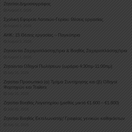
Ζητείται Δημοσιογράφος
August 3, 2026
Σχολική Εφορεία Λατσιών-Γερίου: Θέσεις εργασίας
August 3, 2026
ΑΗΚ: 15 Θέσεις εργασίας – Παγκύπρια
August 3, 2026
Ζητούνται Ζαχαροπλάστης/τρια & Βοηθός Ζαχαροπλάστης/τρια
August 1, 2026
Ζητούνται Οδηγοί Πωλήσεων (ωράριο 4:30πμ-11:00πμ)
July 31, 2026
Ζητείται Προσωπικό (α) Τμήμα Συντήρησης και (β) Οδηγοί
Φορτηγών και Trailers
July 31, 2026
Ζητείται Βοηθός Λογιστηρίου (μισθός μικτά €1.600 – €1.800)
July 31, 2026
Ζητείται Βοηθός Εκτελωνιστής/ Γραφέας γενικών καθηκόντων
July 31, 2026