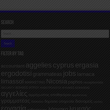
Search
FILTER BY TAQ
aggelies
cyprus
ergasia
accountant
ergodotisi
jobs
grammateas
larnaca
Nicosia
limassol
paphos
MARKETING
receptionists
ΒΟΗΘΟΣ ΙΑΤΡΟΥ
SECURITY
ΗΛΕΚΤΡΟΛΟΓΟΙ
ΦΥΛΑΚΕΣ ΑΣΦΑΛΕΙΑΣ
αγγελίες
αμμόχωστος
αποθηκάριοι
αρχιτέκτονας
γραμματέας
διανομείς
δημόσια υπηρεσία
δάσκαλοι
εργάτες
εργασία
λεμεσός
λάρνακα
καθαρίστριες