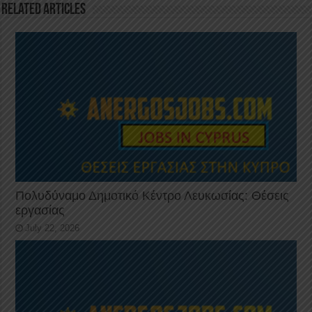
o
p
Related Articles
k
Πολυδύναμο Δημοτικό Κέντρο Λευκωσίας: Θέσεις
εργασίας
July 22, 2026