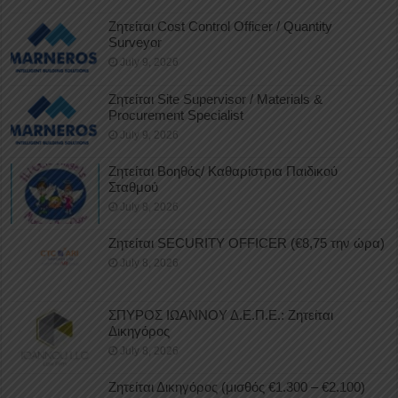
Ζητείται Cost Control Officer / Quantity
Surveyor
July 9, 2026
Ζητείται Site Supervisor / Materials &
Procurement Specialist
July 9, 2026
Ζητείται Βοηθός/ Καθαρίστρια Παιδικού
Σταθμού
July 8, 2026
Ζητείται SECURITY OFFICER (€8,75 την ώρα)
July 8, 2026
ΣΠΥΡΟΣ ΙΩΑΝΝΟΥ Δ.Ε.Π.Ε.: Ζητείται
Δικηγόρος
July 8, 2026
Ζητείται Δικηγόρος (μισθός €1.300 – €2.100)