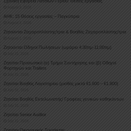
Σχολική Εφορεία Λατσιών-Γερίου: Θέσεις εργασίας
August 3, 2026
ΑΗΚ: 15 Θέσεις εργασίας – Παγκύπρια
August 3, 2026
Ζητούνται Ζαχαροπλάστης/τρια & Βοηθός Ζαχαροπλάστης/τρια
August 1, 2026
Ζητούνται Οδηγοί Πωλήσεων (ωράριο 4:30πμ-11:00πμ)
July 31, 2026
Ζητείται Προσωπικό (α) Τμήμα Συντήρησης και (β) Οδηγοί
Φορτηγών και Trailers
July 31, 2026
Ζητείται Βοηθός Λογιστηρίου (μισθός μικτά €1.600 – €1.800)
July 31, 2026
Ζητείται Βοηθός Εκτελωνιστής/ Γραφέας γενικών καθηκόντων
July 31, 2026
Ζητείται Senior Auditor
July 31, 2026
Ζητείται Οικονομικός Συντάκτης