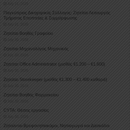
July 31, 2026
Παγκύπριος Δικηγορικός Σύλλογος: Ζητείται Λειτουργός
Τμήματος Εποπτείας & Συμμόρφωσης
July 31, 2026
Ζητείται Βοηθός Γραφείου
July 30, 2026
Ζητείται Μηχανολόγος Μηχανικός
July 30, 2026
Ζητείται Office Administrator (μισθός €1.200 – €1.600)
July 30, 2026
Ζητείται Storekeeper (μισθός €1.300 – €1.400 καθαρά)
July 30, 2026
Ζητείται Βοηθός Φαρμακείου
July 30, 2026
CYTA: Θέσεις εργασίας
July 30, 2026
Ζητούνται Βρεφονηπιοκόμοι, Νηπιαγωγοί και Δασκάλοι