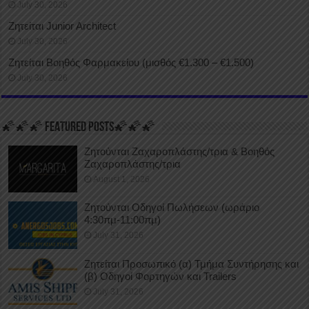
July 30, 2026
Ζητείται Junior Architect
July 30, 2026
Ζητείται Βοηθός Φαρμακείου (μισθός €1.300 – €1.500)
July 30, 2026
🌠🌠🌠 FEATURED POSTS🌠🌠🌠
Ζητούνται Ζαχαροπλάστης/τρια & Βοηθός
Ζαχαροπλάστης/τρια
August 1, 2026
Ζητούνται Οδηγοί Πωλήσεων (ωράριο
4:30πμ-11:00πμ)
July 31, 2026
Ζητείται Προσωπικό (α) Τμήμα Συντήρησης και
(β) Οδηγοί Φορτηγών και Trailers
July 31, 2026