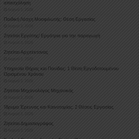
απασχόληση
August 3, 2026
Παιδική Λέσχη Μοσφιλωτής: Θέση Εργασίας
August 3, 2026
Ζητείται Εργάτης/ Εργάτρια για την παραγωγή
August 3, 2026
Ζητείται Αρχιτέκτονας
August 3, 2026
Υπηρεσία Θήρας και Πανίδας: 1 Θέση Eργοδοτουμένου
Oρισμένου Xρόνου
August 3, 2026
Ζητείται Μηχανολόγος Μηχανικός
August 3, 2026
Ίδρυμα Έρευνας και Καινοτομίας: 2 Θέσεις Εργασίας
August 3, 2026
Ζητείται Δημοσιογράφος
August 3, 2026