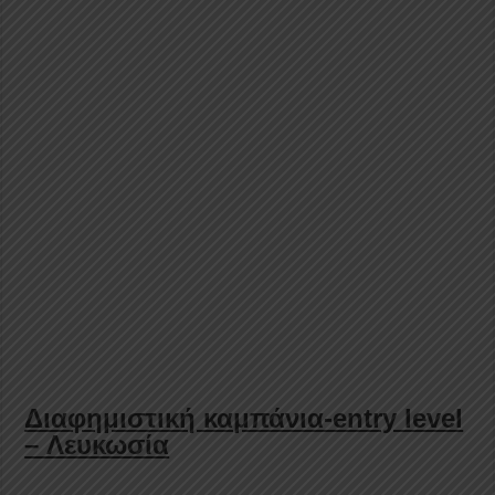
Διαφημιστική καμπάνια-entry level
– Λευκωσία