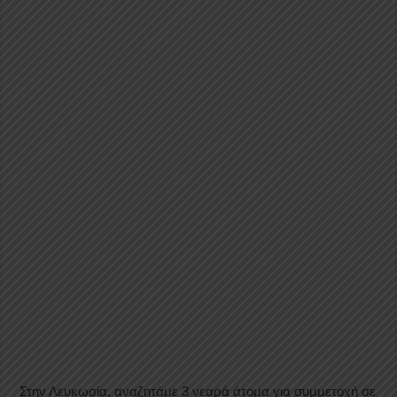
Στην Λευκωσία, αναζητάμε 3 νεαρά άτομα για συμμετοχή σε