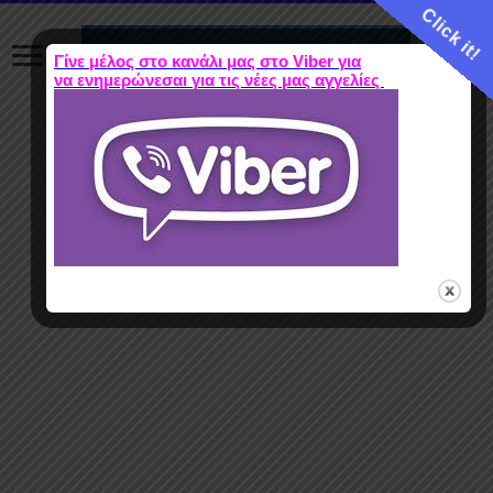
Click it!
Γίνε μέλος στο κανάλι μας στο Viber για
να ενημερώνεσαι για τις νέες μας αγγελίες