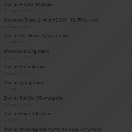
Ζητείται Project Manager
August 5, 2026
Ζητούνται Ταμίες (μισθός €1.200 – €1.350 μεικτά)
August 5, 2026
Ζητείται Υπεύθυνος/η Λογιστηρίου
August 4, 2026
Ζητούνται Μαθηματικοί
August 4, 2026
Ζητείται Καθαρίστρια
August 4, 2026
Ζητείται Γραμματέας
August 4, 2026
Ζητείται Βοηθός Οδοντιατρείου
August 4, 2026
Ζητείται English Teacher
August 4, 2026
Ζητείται Φυσιοθεραπευτής/τρια για μερική ή πλήρη