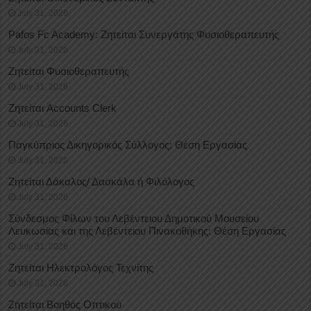
July 31, 2026
Pafos Fc Academy: Ζητείται Συνεργάτης Φυσιοθεραπευτής
July 31, 2026
Ζητείται Φυσιοθεραπευτής
July 31, 2026
Ζητείται Accounts Clerk
July 31, 2026
Παγκύπριος Δικηγορικός Σύλλογος: Θέση Εργασίας
July 31, 2026
Ζητείται Δάκαλος/ Δασκάλα ή Φιλόλογος
July 31, 2026
Σύνδεσμος Φίλων του Λεβέντειου Δημοτικού Μουσείου
Λευκωσίας και της Λεβέντειου Πινακοθήκης: Θέση Εργασίας
July 31, 2026
Ζητείται Ηλεκτρολόγος Τεχνίτης
July 31, 2026
Ζητείται Βοηθός Οπτικού