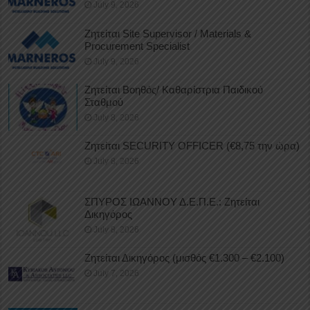
July 9, 2026
Ζητείται Site Supervisor / Materials &
Procurement Specialist
July 9, 2026
Ζητείται Βοηθός/ Καθαρίστρια Παιδικού
Σταθμού
July 8, 2026
Ζητείται SECURITY OFFICER (€8,75 την ώρα)
July 8, 2026
ΣΠΥΡΟΣ ΙΩΑΝΝΟΥ Δ.Ε.Π.Ε.: Ζητείται
Δικηγόρος
July 8, 2026
Ζητείται Δικηγόρος (μισθός €1.300 – €2.100)
July 7, 2026