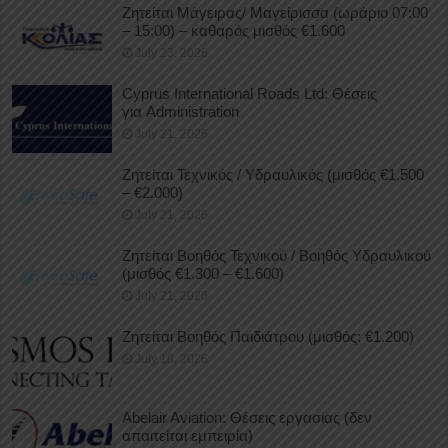
Ζητείται Μάγειρας/ Μαγείρισσα (ωράριο 07:00
– 15:00) – καθαρός μισθός €1.600
July 23, 2026
Cyprus International Roads Ltd: Θέσεις
για Administration
July 21, 2026
Ζητείται Τεχνικός / Υδραυλικός (μισθός €1.500
– €2.000)
July 21, 2026
Ζητείται Βοηθός Τεχνικού / Βοηθός Υδραυλικού
(μισθός €1.300 – €1.600)
July 21, 2026
Ζητείται Βοηθός Παιδιάτρου (μισθός: €1.200)
July 18, 2026
Abelair Aviation: Θέσεις εργασίας (δεν
απαιτείται εμπειρία)