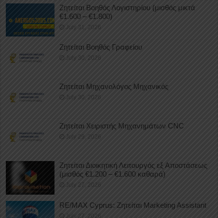
Ζητείται Βοηθός Λογιστηρίου (μισθός μικτά
€1.600 – €1.800)
July 31, 2026
Ζητείται Βοηθός Γραφείου
July 30, 2026
Ζητείται Μηχανολόγος Μηχανικός
July 30, 2026
Ζητείται Χειριστής Μηχανημάτων CNC
July 29, 2026
Ζητείται Διοικητική Λειτουργός εξ Αποστάσεως
(μισθός €1.200 – €1.600 καθαρά)
July 27, 2026
RE/MAX Cyprus: Ζητείται Marketing Assistant
July 27, 2026