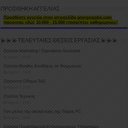
ΠΡΟΣΘΗΚΗ ΑΓΓΕΛΙΑΣ
Προσθέστε αγγελία στην ιστοσελίδα anergosjobs.com
πατώντας εδώ!
10.000 - 15.000 επισκέπτες καθημερινώς!
💫💫💫ΤΕΛΕΥΤΑΙΕΣ ΘΕΣΕΙΣ ΕΡΓΑΣΙΑΣ 💫💫💫
Ζητείται Marketing / Operations Assistant
August 7, 2026
Ζητείται Βοηθός Αποθήκης σε Φαρμακείο
August 7, 2026
Ζητούνται Οδηγοί Ταξί
August 7, 2026
Ζητείται Τεχνικός
August 7, 2026
Γίνε μέλος της οικογένειας της Πάφος FC
August 7, 2026
Ζητείται Προϊστάμενος/η Λειτουργικών Υπηρεσιών