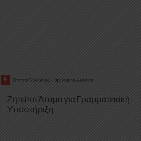
Ζητείται Βοηθός Αποθήκης σε Φαρμακείο
Ζητείται Άτομο για Γραμματειακή
Υποστήριξη