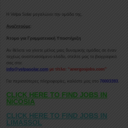
Η Velpa Solar μεγαλώνει την ομάδα της.
Αναζητούμε
:
Άτομο για Γραμματειακή Υποστήριξη
Αν θέλετε να γίνετε μέλος μιας δυναμικής ομάδας σε έναν
ταχέως αναπτυσσόμενο κλάδο, στείλτε μας το βιογραφικό
σας στο:
info@velpasolar.com
με τίτλο: “anergosjobs.com”
Για περισσότερες πληροφορίες, καλέστε μας στο
70003393
.
CLICK HERE TO FIND JOBS IN
NICOSIA
CLICK HERE TO FIND JOBS IN
LIMASSOL