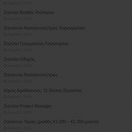
August 5, 2026
Ζητείται Βοηθός Θαλάμου
August 5, 2026
Ζητούνται Νοσηλευτές/τριες Χειρουργείου
August 5, 2026
Ζητείται Γραμματέας Λογιστηρίου
August 5, 2026
Ζητείται Οδηγός
August 5, 2026
Ζητούνται Νοσηλευτές/τριες
August 5, 2026
Δήμος Αμαθούντας: 11 Θέσεις Εργασίας
August 5, 2026
Ζητείται Project Manager
August 5, 2026
Ζητούνται Ταμίες (μισθός €1.200 – €1.350 μεικτά)
August 5, 2026