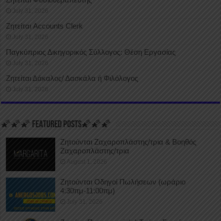
July 31, 2026
Ζητείται Accounts Clerk
July 31, 2026
Παγκύπριος Δικηγορικός Σύλλογος: Θέση Εργασίας
July 31, 2026
Ζητείται Δάκαλος/ Δασκάλα ή Φιλόλογος
July 31, 2026
🌠🌠🌠 FEATURED POSTS🌠🌠🌠
Ζητούνται Ζαχαροπλάστης/τρια & Βοηθός
Ζαχαροπλάστης/τρια
August 1, 2026
Ζητούνται Οδηγοί Πωλήσεων (ωράριο
4:30πμ-11:00πμ)
July 31, 2026