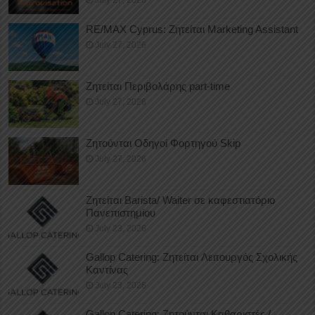
July 27, 2026
RE/MAX Cyprus: Ζητείται Marketing Assistant
July 27, 2026
Ζητείται Περιβολάρης part-time
July 27, 2026
Ζητούνται Οδηγοί Φορτηγού Skip
July 27, 2026
Ζητείται Barista/ Waiter σε καφεστιατόριο
Πανεπιστημίου
July 23, 2026
Gallop Catering: Ζητείται Λειτουργός Σχολικής
Καντίνας
July 23, 2026
Gallop Catering: Ζητούνται Καθαριστές /