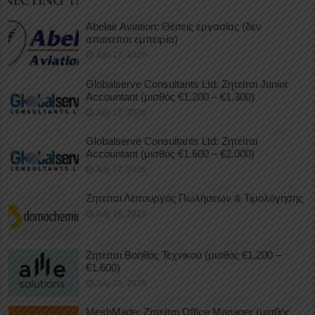
Abelair Aviation: Θέσεις εργασίας (δεν
απαιτείται εμπειρία)
July 17, 2026
Globalserve Consultants Ltd: Ζητείται Junior
Accountant (μισθός €1.200 – €1.300)
July 17, 2026
Globalserve Consultants Ltd: Ζητείται
Accountant (μισθός €1.600 – €2.000)
July 17, 2026
Ζητείται Λειτουργός Πωλήσεων & Τιμολόγησης
July 16, 2026
Ζητείται Βοηθός Τεχνικού (μισθός €1.200 –
€1.600)
July 15, 2026
MeshMade: Ζητείται Office Manager (μισθός