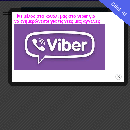
Click it!
Γίνε μέλος στο κανάλι μας στο Viber για
να ενημερώνεσαι για τις νέες μας αγγελίες