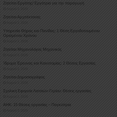
Ζητείται Εργάτης/ Εργάτρια για την παραγωγή
August 3, 2026
Ζητείται Αρχιτέκτονας
August 3, 2026
Υπηρεσία Θήρας και Πανίδας: 1 Θέση Eργοδοτουμένου
Oρισμένου Xρόνου
August 3, 2026
Ζητείται Μηχανολόγος Μηχανικός
August 3, 2026
Ίδρυμα Έρευνας και Καινοτομίας: 2 Θέσεις Εργασίας
August 3, 2026
Ζητείται Δημοσιογράφος
August 3, 2026
Σχολική Εφορεία Λατσιών-Γερίου: Θέσεις εργασίας
August 3, 2026
ΑΗΚ: 15 Θέσεις εργασίας – Παγκύπρια
August 3, 2026