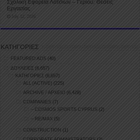
Σχολική Εφορεία Λατσιών – Γερίου: Θέσεις
Εργασίας
July 12, 2026
ΚΑΤΗΓΟΡΙΕΣ
FEATURED ADS
(40)
ΔΟΥΛΕΙΕΣ
(6,657)
ΚΑΤΗΓΟΡΙΕΣ
(6,657)
ALL (ACTIVE)
(225)
ARCHIVE / ΑΡΧΕΙΟ
(6,428)
COMPANIES
(7)
– COSMOS SPORTS CYPRUS
(2)
– RE/MAX
(5)
CONSTRUCTION
(1)
CORPORATE ADMINISTRATORS
(2)