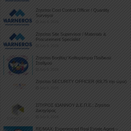
Ζητείται Cost Control Officer / Quantity
Surveyor
July 9, 2026
Ζητείται Site Supervisor / Materials &
Procurement Specialist
July 9, 2026
Ζητείται Βοηθός/ Καθαρίστρια Παιδικού
Σταθμού
July 8, 2026
Ζητείται SECURITY OFFICER (€8,75 την ώρα)
July 8, 2026
ΣΠΥΡΟΣ ΙΩΑΝΝΟΥ Δ.Ε.Π.Ε.: Ζητείται
Δικηγόρος
July 8, 2026
RE/MAX: Experienced Real Estate Agent –