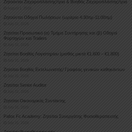
Ζητούνται Ζαχαροπλάστης/τρια & Βοηθός Ζαχαροπλάστης/τρια
August 1, 2026
Ζητούνται Οδηγοί Πωλήσεων (ωράριο 4:30πμ-11:00πμ)
July 31, 2026
Ζητείται Προσωπικό (α) Τμήμα Συντήρησης και (β) Οδηγοί
Φορτηγών και Trailers
July 31, 2026
Ζητείται Βοηθός Λογιστηρίου (μισθός μικτά €1.600 – €1.800)
July 31, 2026
Ζητείται Βοηθός Εκτελωνιστής/ Γραφέας γενικών καθηκόντων
July 31, 2026
Ζητείται Senior Auditor
July 31, 2026
Ζητείται Οικονομικός Συντάκτης
July 31, 2026
Pafos Fc Academy: Ζητείται Συνεργάτης Φυσιοθεραπευτής
July 31, 2026
Ζητείται Φυσιοθεραπευτής