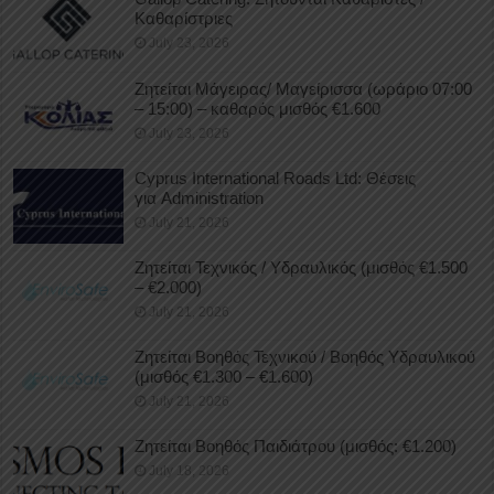
Καθαρίστριες
July 23, 2026
Ζητείται Μάγειρας/ Μαγείρισσα (ωράριο 07:00
– 15:00) – καθαρός μισθός €1.600
July 23, 2026
Cyprus International Roads Ltd: Θέσεις
για Administration
July 21, 2026
Ζητείται Τεχνικός / Υδραυλικός (μισθός €1.500
– €2.000)
July 21, 2026
Ζητείται Βοηθός Τεχνικού / Βοηθός Υδραυλικού
(μισθός €1.300 – €1.600)
July 21, 2026
Ζητείται Βοηθός Παιδιάτρου (μισθός: €1.200)
July 18, 2026