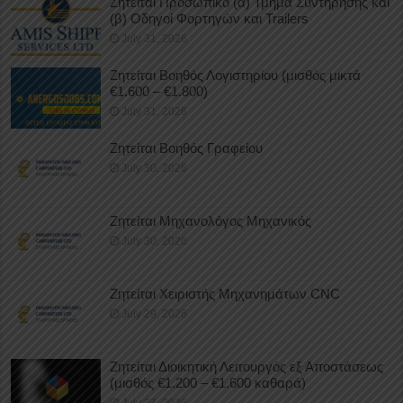
Ζητείται Προσωπικό (α) Τμήμα Συντήρησης και
(β) Οδηγοί Φορτηγών και Trailers
July 31, 2026
Ζητείται Βοηθός Λογιστηρίου (μισθός μικτά
€1.600 – €1.800)
July 31, 2026
Ζητείται Βοηθός Γραφείου
July 30, 2026
Ζητείται Μηχανολόγος Μηχανικός
July 30, 2026
Ζητείται Χειριστής Μηχανημάτων CNC
July 29, 2026
Ζητείται Διοικητική Λειτουργός εξ Αποστάσεως
(μισθός €1.200 – €1.600 καθαρά)