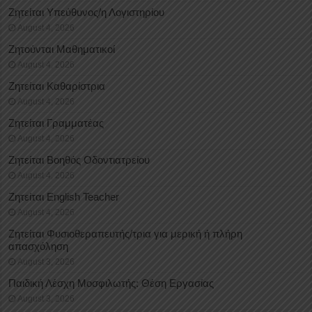
Ζητείται Υπεύθυνος/η Λογιστηρίου
August 4, 2026
Ζητούνται Μαθηματικοί
August 4, 2026
Ζητείται Καθαρίστρια
August 4, 2026
Ζητείται Γραμματέας
August 4, 2026
Ζητείται Βοηθός Οδοντιατρείου
August 4, 2026
Ζητείται English Teacher
August 4, 2026
Ζητείται Φυσιοθεραπευτής/τρια για μερική ή πλήρη
απασχόληση
August 3, 2026
Παιδική Λέσχη Μοσφιλωτής: Θέση Εργασίας
August 3, 2026