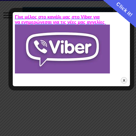
Click it!
Γίνε μέλος στο κανάλι μας στο Viber για
να ενημερώνεσαι για τις νέες μας αγγελίες