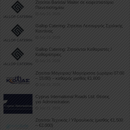
Ζητείται Barista/ Waiter σε καφεστιατόριο
Πανεπιστημίου
July 23, 2026
Gallop Catering: Ζητείται Λειτουργός Σχολικής
Καντίνας
July 23, 2026
Gallop Catering: Ζητούνται Καθαριστές /
Καθαρίστριες
July 23, 2026
Ζητείται Μάγειρας/ Μαγείρισσα (ωράριο 07:00
– 15:00) – καθαρός μισθός €1.600
July 23, 2026
Cyprus International Roads Ltd: Θέσεις
για Administration
July 21, 2026
Ζητείται Τεχνικός / Υδραυλικός (μισθός €1.500
– €2.000)