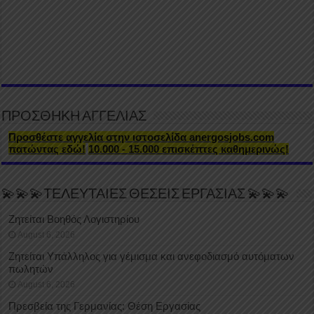
ΠΡΟΣΘΗΚΗ ΑΓΓΕΛΙΑΣ
Προσθέστε αγγελία στην ιστοσελίδα anergosjobs.com
πατώντας εδώ!
10.000 - 15.000 επισκέπτες καθημερινώς!
💫💫💫ΤΕΛΕΥΤΑΙΕΣ ΘΕΣΕΙΣ ΕΡΓΑΣΙΑΣ 💫💫💫
Ζητείται Βοηθός Λογιστηρίου
August 6, 2026
Ζητείται Υπάλληλος για γέμισμα και ανεφοδιασμό αυτόματων
πωλητών
August 6, 2026
Πρεσβεία της Γερμανίας: Θέση Εργασίας