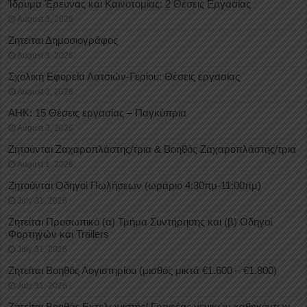
Ίδρυμα Έρευνας και Καινοτομίας: 2 Θέσεις Εργασίας
August 3, 2026
Ζητείται Δημοσιογράφος
August 3, 2026
Σχολική Εφορεία Λατσιών-Γερίου: Θέσεις εργασίας
August 3, 2026
ΑΗΚ: 15 Θέσεις εργασίας – Παγκύπρια
August 3, 2026
Ζητούνται Ζαχαροπλάστης/τρια & Βοηθός Ζαχαροπλάστης/τρια
August 1, 2026
Ζητούνται Οδηγοί Πωλήσεων (ωράριο 4:30πμ-11:00πμ)
July 31, 2026
Ζητείται Προσωπικό (α) Τμήμα Συντήρησης και (β) Οδηγοί
Φορτηγών και Trailers
July 31, 2026
Ζητείται Βοηθός Λογιστηρίου (μισθός μικτά €1.600 – €1.800)
July 31, 2026
Ζητείται Βοηθός Εκτελωνιστής/ Γραφέας γενικών καθηκόντων