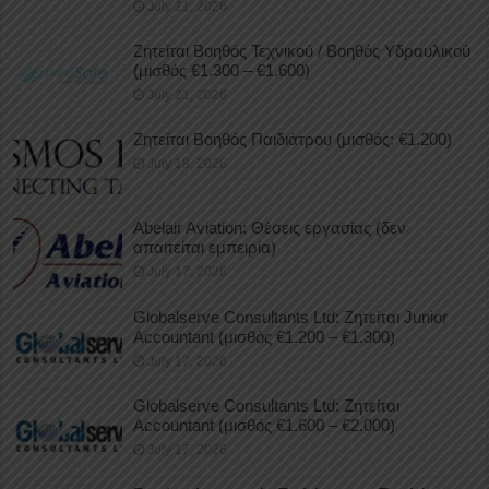
July 21, 2026
Ζητείται Βοηθός Τεχνικού / Βοηθός Υδραυλικού
(μισθός €1.300 – €1.600)
July 21, 2026
Ζητείται Βοηθός Παιδιάτρου (μισθός: €1.200)
July 18, 2026
Abelair Aviation: Θέσεις εργασίας (δεν
απαιτείται εμπειρία)
July 17, 2026
Globalserve Consultants Ltd: Ζητείται Junior
Accountant (μισθός €1.200 – €1.300)
July 17, 2026
Globalserve Consultants Ltd: Ζητείται
Accountant (μισθός €1.600 – €2.000)
July 17, 2026