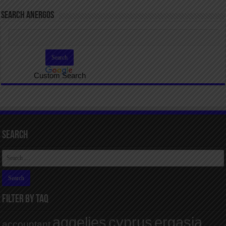
SEARCH ANERGOS
Custom Search
Search
FILTER BY TAQ
aggelies
cyprus
ergasia
accountant