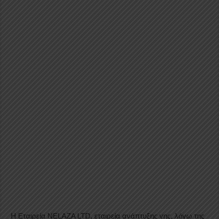
Η Εταιρεία NELAZA LTD, εταιρεία ανάπτυξης γης, λόγω της