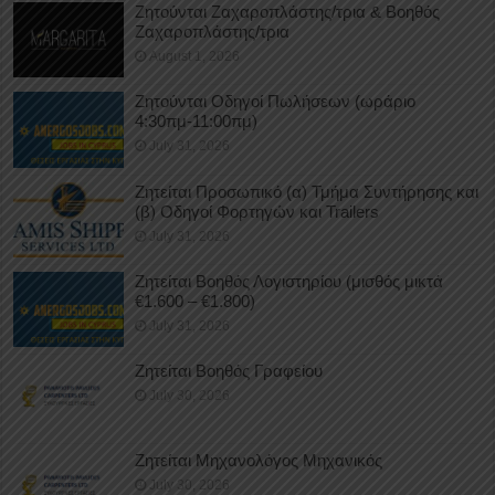
Ζητούνται Ζαχαροπλάστης/τρια & Βοηθός
Ζαχαροπλάστης/τρια
August 1, 2026
Ζητούνται Οδηγοί Πωλήσεων (ωράριο
4:30πμ-11:00πμ)
July 31, 2026
Ζητείται Προσωπικό (α) Τμήμα Συντήρησης και
(β) Οδηγοί Φορτηγών και Trailers
July 31, 2026
Ζητείται Βοηθός Λογιστηρίου (μισθός μικτά
€1.600 – €1.800)
July 31, 2026
Ζητείται Βοηθός Γραφείου
July 30, 2026
Ζητείται Μηχανολόγος Μηχανικός
July 30, 2026