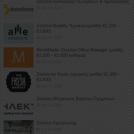
Ζητείται Λειτουργός Πωλήσεων & Τιμολόγησης
July 16, 2026
Ζητείται Βοηθός Τεχνικού (μισθός €1.200 –
€1.600)
July 15, 2026
MeshMade: Ζητείται Office Manager (μισθός
€1.200 – €1.600 καθαρά)
July 15, 2026
Ζητούνται Ταμίες (αρχικός μισθός €1.300 –
€1.400)
July 14, 2026
Ζητείται Μηχανικός Βαρέων Οχημάτων
July 13, 2026
Ζητείται Κρεοπώλης
July 12, 2026