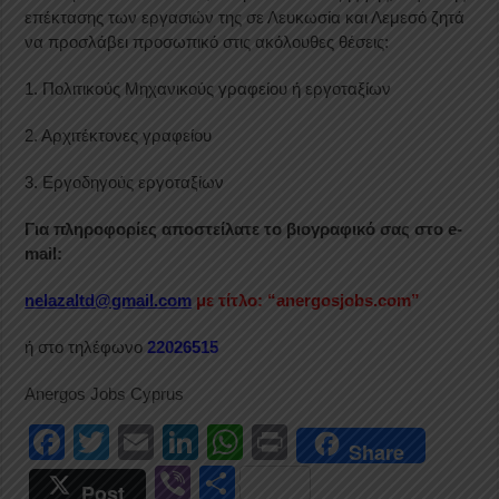
επέκτασης των εργασιών της σε Λευκωσία και Λεμεσό ζητά
να προσλάβει προσωπικό στις ακόλουθες θέσεις:
1. Πολιτικούς Μηχανικούς γραφείου ή εργοταξίων
2. Αρχιτέκτονες γραφείου
3. Εργοδηγούς εργοταξίων
Για πληροφορίες αποστείλατε το βιογραφικό σας στο e-
mail:
nelazaltd@gmail.com
με τίτλο: “anergosjobs.com”
ή στο τηλέφωνο
22026515
Anergos Jobs Cyprus
F
T
E
Li
W
Pr
Share
a
wi
m
n
h
in
Vi
S
Post