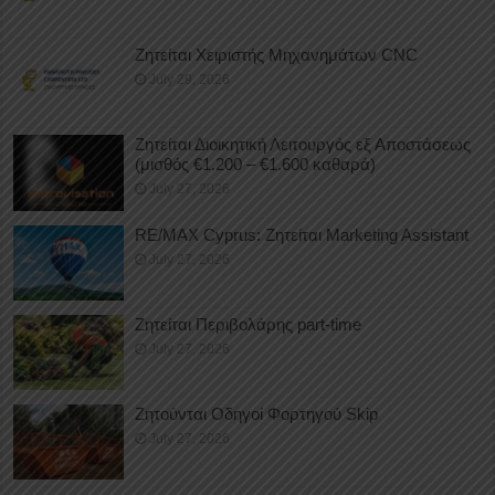
Ζητείται Χειριστής Μηχανημάτων CNC
July 29, 2026
Ζητείται Διοικητική Λειτουργός εξ Αποστάσεως
(μισθός €1.200 – €1.600 καθαρά)
July 27, 2026
RE/MAX Cyprus: Ζητείται Marketing Assistant
July 27, 2026
Ζητείται Περιβολάρης part-time
July 27, 2026
Ζητούνται Οδηγοί Φορτηγού Skip
July 27, 2026