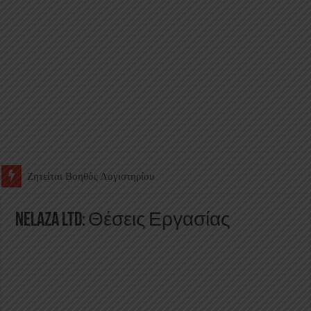
Ζητείται Υπάλληλος για γέμισμα και ανεφοδιασμό αυτόματων πω
Nelaza Ltd: Θέσεις Εργασίας