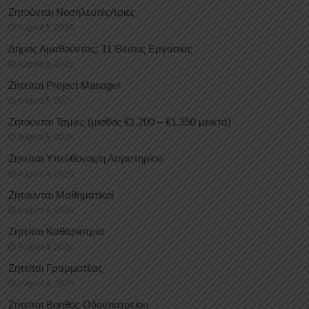
Ζητούνται Νοσηλευτές/τριες
August 5, 2026
Δήμος Αμαθούντας: 11 Θέσεις Εργασίας
August 5, 2026
Ζητείται Project Manager
August 5, 2026
Ζητούνται Ταμίες (μισθός €1.200 – €1.350 μεικτά)
August 5, 2026
Ζητείται Υπεύθυνος/η Λογιστηρίου
August 4, 2026
Ζητούνται Μαθηματικοί
August 4, 2026
Ζητείται Καθαρίστρια
August 4, 2026
Ζητείται Γραμματέας
August 4, 2026
Ζητείται Βοηθός Οδοντιατρείου