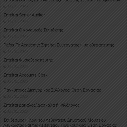
July 31, 2026
Ζητείται Senior Auditor
July 31, 2026
Ζητείται Οικονομικός Συντάκτης
July 31, 2026
Pafos Fc Academy: Ζητείται Συνεργάτης Φυσιοθεραπευτής
July 31, 2026
Ζητείται Φυσιοθεραπευτής
July 31, 2026
Ζητείται Accounts Clerk
July 31, 2026
Παγκύπριος Δικηγορικός Σύλλογος: Θέση Εργασίας
July 31, 2026
Ζητείται Δάκαλος/ Δασκάλα ή Φιλόλογος
July 31, 2026
Σύνδεσμος Φίλων του Λεβέντειου Δημοτικού Μουσείου
Λευκωσίας και της Λεβέντειου Πινακοθήκης: Θέση Εργασίας