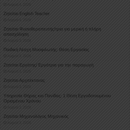
August 4, 2026
Ζητείται English Teacher
August 4, 2026
Ζητείται Φυσιοθεραπευτής/τρια για μερική ή πλήρη
απασχόληση
August 3, 2026
Παιδική Λέσχη Μοσφιλωτής: Θέση Εργασίας
August 3, 2026
Ζητείται Εργάτης/ Εργάτρια για την παραγωγή
August 3, 2026
Ζητείται Αρχιτέκτονας
August 3, 2026
Υπηρεσία Θήρας και Πανίδας: 1 Θέση Eργοδοτουμένου
Oρισμένου Xρόνου
August 3, 2026
Ζητείται Μηχανολόγος Μηχανικός
August 3, 2026