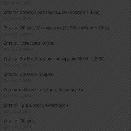
August 6, 2026
Ζητείται Βοηθός Γραφείου (€1.500 καθαρά + 13ος)
August 6, 2026
Ζητείται Οδηγός/ Μεταφορέας (€1.500 καθαρά + 13ος)
August 6, 2026
Ζητείται Collections Officer
August 6, 2026
Ζητείται Βοηθός Φαρμακείου (ωράριο 08:00 – 13:30)
August 5, 2026
Ζητείται Βοηθός Θαλάμου
August 5, 2026
Ζητούνται Νοσηλευτές/τριες Χειρουργείου
August 5, 2026
Ζητείται Γραμματέας Λογιστηρίου
August 5, 2026
Ζητείται Οδηγός
August 5, 2026