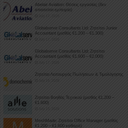
Abelair Aviation: Θέσεις εργασίας (δεν
απαιτείται εμπειρία)
July 17, 2026
Globalserve Consultants Ltd: Ζητείται Junior
Accountant (μισθός €1.200 – €1.300)
July 17, 2026
Globalserve Consultants Ltd: Ζητείται
Accountant (μισθός €1.600 – €2.000)
July 17, 2026
Ζητείται Λειτουργός Πωλήσεων & Τιμολόγησης
July 16, 2026
Ζητείται Βοηθός Τεχνικού (μισθός €1.200 –
€1.600)
July 15, 2026
MeshMade: Ζητείται Office Manager (μισθός
€1.200 – €1.600 καθαρά)