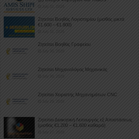
July 31, 2026
Ζητείται Βοηθός Λογιστηρίου (μισθός μικτά
€1.600 – €1.800)
July 31, 2026
Ζητείται Βοηθός Γραφείου
July 30, 2026
Ζητείται Μηχανολόγος Μηχανικός
July 30, 2026
Ζητείται Χειριστής Μηχανημάτων CNC
July 29, 2026
Ζητείται Διοικητική Λειτουργός εξ Αποστάσεως
(μισθός €1.200 – €1.600 καθαρά)
July 27, 2026