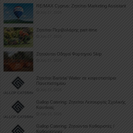
RE/MAX Cyprus: Ζητείται Marketing Assistant
July 27, 2026
Ζητείται Περιβολάρης part-time
July 27, 2026
Ζητούνται Οδηγοί Φορτηγού Skip
July 27, 2026
Ζητείται Barista/ Waiter σε καφεστιατόριο
Πανεπιστημίου
July 23, 2026
Gallop Catering: Ζητείται Λειτουργός Σχολικής
Καντίνας
July 23, 2026
Gallop Catering: Ζητούνται Καθαριστές /
Καθαρίστριες