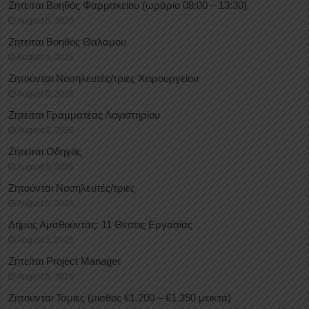
Ζητείται Βοηθός Φαρμακείου (ωράριο 08:00 – 13:30)
August 5, 2026
Ζητείται Βοηθός Θαλάμου
August 5, 2026
Ζητούνται Νοσηλευτές/τριες Χειρουργείου
August 5, 2026
Ζητείται Γραμματέας Λογιστηρίου
August 5, 2026
Ζητείται Οδηγός
August 5, 2026
Ζητούνται Νοσηλευτές/τριες
August 5, 2026
Δήμος Αμαθούντας: 11 Θέσεις Εργασίας
August 5, 2026
Ζητείται Project Manager
August 5, 2026
Ζητούνται Ταμίες (μισθός €1.200 – €1.350 μεικτά)