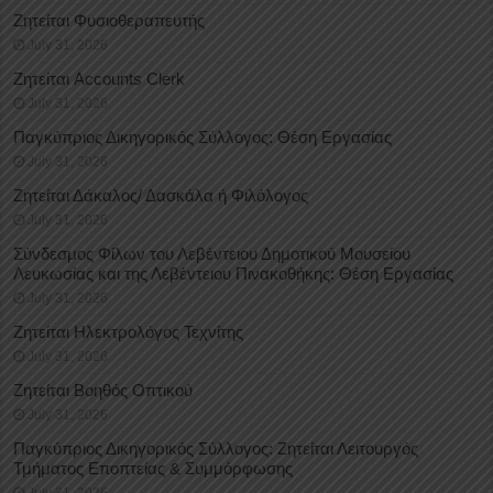
Ζητείται Φυσιοθεραπευτής
July 31, 2026
Ζητείται Accounts Clerk
July 31, 2026
Παγκύπριος Δικηγορικός Σύλλογος: Θέση Εργασίας
July 31, 2026
Ζητείται Δάκαλος/ Δασκάλα ή Φιλόλογος
July 31, 2026
Σύνδεσμος Φίλων του Λεβέντειου Δημοτικού Μουσείου
Λευκωσίας και της Λεβέντειου Πινακοθήκης: Θέση Εργασίας
July 31, 2026
Ζητείται Ηλεκτρολόγος Τεχνίτης
July 31, 2026
Ζητείται Βοηθός Οπτικού
July 31, 2026
Παγκύπριος Δικηγορικός Σύλλογος: Ζητείται Λειτουργός
Τμήματος Εποπτείας & Συμμόρφωσης
July 31, 2026