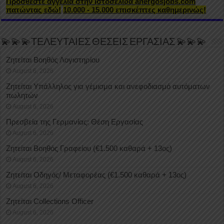
Προσθέστε αγγελία στην ιστοσελίδα anergosjobs.com
πατώντας εδώ!
10.000 - 15.000 επισκέπτες καθημερινώς!
💫💫💫ΤΕΛΕΥΤΑΙΕΣ ΘΕΣΕΙΣ ΕΡΓΑΣΙΑΣ 💫💫💫
Ζητείται Βοηθός Λογιστηρίου
August 6, 2026
Ζητείται Υπάλληλος για γέμισμα και ανεφοδιασμό αυτόματων
πωλητών
August 6, 2026
Πρεσβεία της Γερμανίας: Θέση Εργασίας
August 6, 2026
Ζητείται Βοηθός Γραφείου (€1.500 καθαρά + 13ος)
August 6, 2026
Ζητείται Οδηγός/ Μεταφορέας (€1.500 καθαρά + 13ος)
August 6, 2026
Ζητείται Collections Officer
August 6, 2026