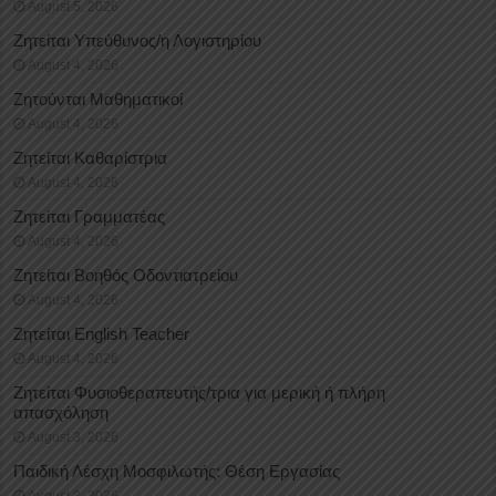
August 5, 2026
Ζητείται Υπεύθυνος/η Λογιστηρίου
August 4, 2026
Ζητούνται Μαθηματικοί
August 4, 2026
Ζητείται Καθαρίστρια
August 4, 2026
Ζητείται Γραμματέας
August 4, 2026
Ζητείται Βοηθός Οδοντιατρείου
August 4, 2026
Ζητείται English Teacher
August 4, 2026
Ζητείται Φυσιοθεραπευτής/τρια για μερική ή πλήρη
απασχόληση
August 3, 2026
Παιδική Λέσχη Μοσφιλωτής: Θέση Εργασίας
August 3, 2026