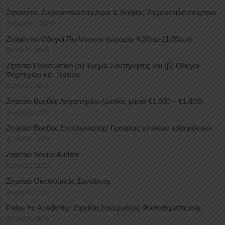
Ζητούνται Ζαχαροπλάστης/τρια & Βοηθός Ζαχαροπλάστης/τρια
August 1, 2026
Ζητούνται Οδηγοί Πωλήσεων (ωράριο 4:30πμ-11:00πμ)
July 31, 2026
Ζητείται Προσωπικό (α) Τμήμα Συντήρησης και (β) Οδηγοί
Φορτηγών και Trailers
July 31, 2026
Ζητείται Βοηθός Λογιστηρίου (μισθός μικτά €1.600 – €1.800)
July 31, 2026
Ζητείται Βοηθός Εκτελωνιστής/ Γραφέας γενικών καθηκόντων
July 31, 2026
Ζητείται Senior Auditor
July 31, 2026
Ζητείται Οικονομικός Συντάκτης
July 31, 2026
Pafos Fc Academy: Ζητείται Συνεργάτης Φυσιοθεραπευτής
July 31, 2026