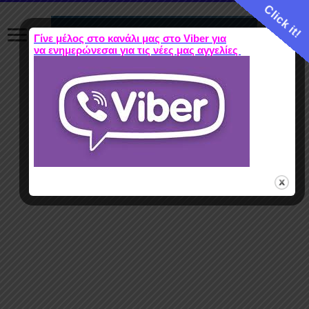
Click it!
Γίνε μέλος στο κανάλι μας στο Viber για
να ενημερώνεσαι για τις νέες μας αγγελίες