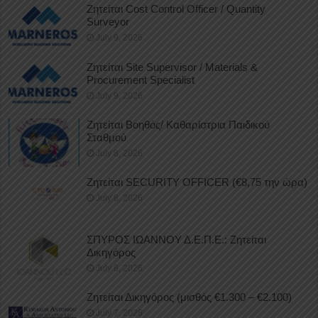
Ζητείται Cost Control Officer / Quantity
Surveyor
July 9, 2026
Ζητείται Site Supervisor / Materials &
Procurement Specialist
July 9, 2026
Ζητείται Βοηθός/ Καθαρίστρια Παιδικού
Σταθμού
July 8, 2026
Ζητείται SECURITY OFFICER (€8,75 την ώρα)
July 8, 2026
ΣΠΥΡΟΣ ΙΩΑΝΝΟΥ Δ.Ε.Π.Ε.: Ζητείται
Δικηγόρος
July 8, 2026
Ζητείται Δικηγόρος (μισθός €1.300 – €2.100)
July 7, 2026