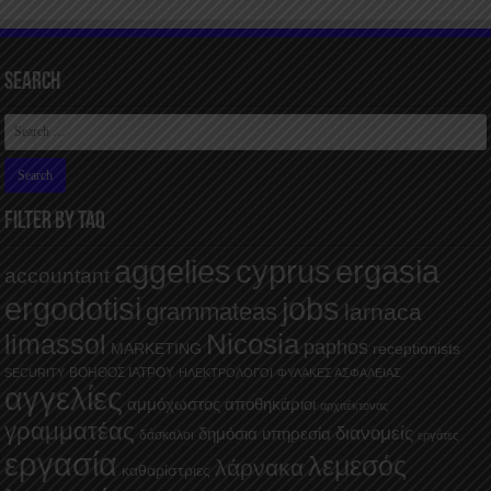
Search
FILTER BY TAQ
aggelies
cyprus
ergasia
accountant
ergodotisi
jobs
grammateas
larnaca
Nicosia
limassol
paphos
MARKETING
receptionists
ΒΟΗΘΟΣ ΙΑΤΡΟΥ
SECURITY
ΗΛΕΚΤΡΟΛΟΓΟΙ
ΦΥΛΑΚΕΣ ΑΣΦΑΛΕΙΑΣ
αγγελίες
αμμόχωστος
αποθηκάριοι
αρχιτέκτονας
γραμματέας
διανομείς
δημόσια υπηρεσία
δάσκαλοι
εργάτες
εργασία
λεμεσός
λάρνακα
καθαρίστριες