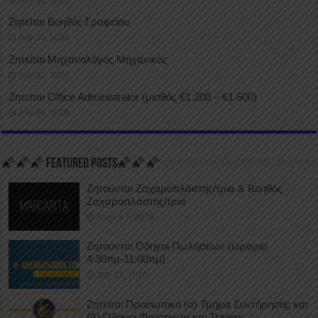
Ζητείται Βοηθός Γραφείου
July 30, 2026
Ζητείται Μηχανολόγος Μηχανικός
July 30, 2026
Ζητείται Office Administrator (μισθός €1.200 – €1.600)
July 30, 2026
🌠🌠🌠 FEATURED POSTS🌠🌠🌠
Ζητούνται Ζαχαροπλάστης/τρια & Βοηθός
Ζαχαροπλάστης/τρια
August 1, 2026
Ζητούνται Οδηγοί Πωλήσεων (ωράριο
4:30πμ-11:00πμ)
July 31, 2026
Ζητείται Προσωπικό (α) Τμήμα Συντήρησης και
(β) Οδηγοί Φορτηγών και Trailers