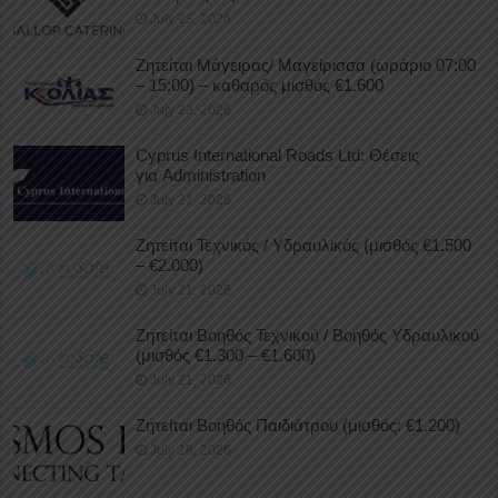
July 23, 2026
Ζητείται Μάγειρας/ Μαγείρισσα (ωράριο 07:00
– 15:00) – καθαρός μισθός €1.600
July 23, 2026
Cyprus International Roads Ltd: Θέσεις
για Administration
July 21, 2026
Ζητείται Τεχνικός / Υδραυλικός (μισθός €1.500
– €2.000)
July 21, 2026
Ζητείται Βοηθός Τεχνικού / Βοηθός Υδραυλικού
(μισθός €1.300 – €1.600)
July 21, 2026
Ζητείται Βοηθός Παιδιάτρου (μισθός: €1.200)
July 18, 2026