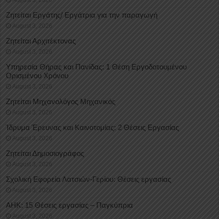
Ζητείται Εργάτης/ Εργάτρια για την παραγωγή
August 3, 2026
Ζητείται Αρχιτέκτονας
August 3, 2026
Υπηρεσία Θήρας και Πανίδας: 1 Θέση Eργοδοτουμένου
Oρισμένου Xρόνου
August 3, 2026
Ζητείται Μηχανολόγος Μηχανικός
August 3, 2026
Ίδρυμα Έρευνας και Καινοτομίας: 2 Θέσεις Εργασίας
August 3, 2026
Ζητείται Δημοσιογράφος
August 3, 2026
Σχολική Εφορεία Λατσιών-Γερίου: Θέσεις εργασίας
August 3, 2026
ΑΗΚ: 15 Θέσεις εργασίας – Παγκύπρια
August 3, 2026