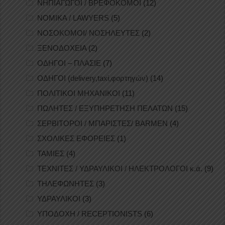
ΝΗΠΙΑΓΩΓΟΙ / ΒΡΕΦΟΚΟΜΟΙ
(12)
ΝΟΜΙΚΑ / LAWYERS
(5)
ΝΟΣΟΚΟΜΟΙ/ ΝΟΣΗΛΕΥΤΕΣ
(2)
ΞΕΝΟΔΟΧΕΙΑ
(2)
ΟΔΗΓΟΙ – ΠΛΑΣΙΕ
(7)
ΟΔΗΓΟΙ (delivery,taxi,φορτηγών)
(14)
ΠΟΛΙΤΙΚΟΙ ΜΗΧΑΝΙΚΟΙ
(11)
ΠΩΛΗΤΕΣ / ΕΞΥΠΗΡΕΤΗΣΗ ΠΕΛΑΤΩΝ
(15)
ΣΕΡΒΙΤΟΡΟΙ / ΜΠΑΡΙΣΤΕΣ/ BARMEN
(4)
ΣΧΟΛΙΚΕΣ ΕΦΟΡΕΙΕΣ
(1)
ΤΑΜΙΕΣ
(4)
ΤΕΧΝΙΤΕΣ / ΥΔΡΑΥΛΙΚΟΙ / ΗΛΕΚΤΡΟΛΟΓΟΙ κ.ά.
(9)
ΤΗΛΕΦΩΝΗΤΕΣ
(3)
ΥΔΡΑΥΛΙΚΟΙ
(3)
ΥΠΟΔΟΧΗ / RECEPTIONISTS
(6)