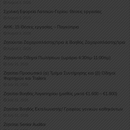
August 3, 2026
Σχολική Εφορεία Λατσιών-Γερίου: Θέσεις εργασίας
August 3, 2026
ΑΗΚ: 15 Θέσεις εργασίας – Παγκύπρια
August 3, 2026
Ζητούνται Ζαχαροπλάστης/τρια & Βοηθός Ζαχαροπλάστης/τρια
August 1, 2026
Ζητούνται Οδηγοί Πωλήσεων (ωράριο 4:30πμ-11:00πμ)
July 31, 2026
Ζητείται Προσωπικό (α) Τμήμα Συντήρησης και (β) Οδηγοί
Φορτηγών και Trailers
July 31, 2026
Ζητείται Βοηθός Λογιστηρίου (μισθός μικτά €1.600 – €1.800)
July 31, 2026
Ζητείται Βοηθός Εκτελωνιστής/ Γραφέας γενικών καθηκόντων
July 31, 2026
Ζητείται Senior Auditor