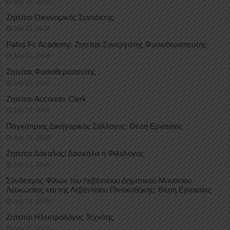
July 31, 2026
Ζητείται Οικονομικός Συντάκτης
July 31, 2026
Pafos Fc Academy: Ζητείται Συνεργάτης Φυσιοθεραπευτής
July 31, 2026
Ζητείται Φυσιοθεραπευτής
July 31, 2026
Ζητείται Accounts Clerk
July 31, 2026
Παγκύπριος Δικηγορικός Σύλλογος: Θέση Εργασίας
July 31, 2026
Ζητείται Δάκαλος/ Δασκάλα ή Φιλόλογος
July 31, 2026
Σύνδεσμος Φίλων του Λεβέντειου Δημοτικού Μουσείου
Λευκωσίας και της Λεβέντειου Πινακοθήκης: Θέση Εργασίας
July 31, 2026
Ζητείται Ηλεκτρολόγος Τεχνίτης
July 31, 2026