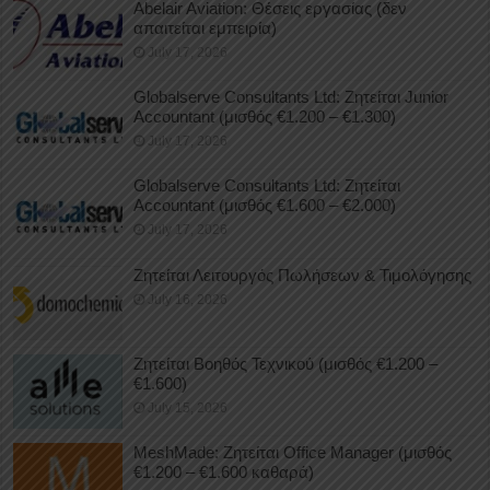
Abelair Aviation: Θέσεις εργασίας (δεν
απαιτείται εμπειρία)
July 17, 2026
Globalserve Consultants Ltd: Ζητείται Junior
Accountant (μισθός €1.200 – €1.300)
July 17, 2026
Globalserve Consultants Ltd: Ζητείται
Accountant (μισθός €1.600 – €2.000)
July 17, 2026
Ζητείται Λειτουργός Πωλήσεων & Τιμολόγησης
July 16, 2026
Ζητείται Βοηθός Τεχνικού (μισθός €1.200 –
€1.600)
July 15, 2026
MeshMade: Ζητείται Office Manager (μισθός
€1.200 – €1.600 καθαρά)