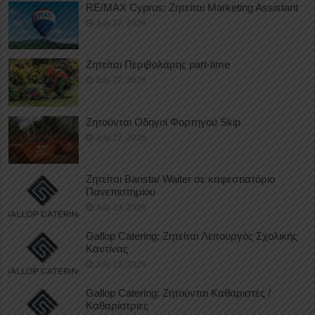
RE/MAX Cyprus: Ζητείται Marketing Assistant
July 27, 2026
Ζητείται Περιβολάρης part-time
July 27, 2026
Ζητούνται Οδηγοί Φορτηγού Skip
July 27, 2026
Ζητείται Barista/ Waiter σε καφεστιατόριο
Πανεπιστημίου
July 23, 2026
Gallop Catering: Ζητείται Λειτουργός Σχολικής
Καντίνας
July 23, 2026
Gallop Catering: Ζητούνται Καθαριστές /
Καθαρίστριες