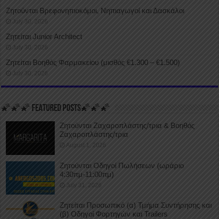
Ζητούνται Βρεφονηπιοκόμοι, Νηπιαγωγοί και Δασκάλοι
July 30, 2026
Ζητείται Junior Architect
July 30, 2026
Ζητείται Βοηθός Φαρμακείου (μισθός €1.300 – €1.500)
July 30, 2026
🌠🌠🌠 FEATURED POSTS🌠🌠🌠
Ζητούνται Ζαχαροπλάστης/τρια & Βοηθός
Ζαχαροπλάστης/τρια
August 1, 2026
Ζητούνται Οδηγοί Πωλήσεων (ωράριο
4:30πμ-11:00πμ)
July 31, 2026
Ζητείται Προσωπικό (α) Τμήμα Συντήρησης και
(β) Οδηγοί Φορτηγών και Trailers