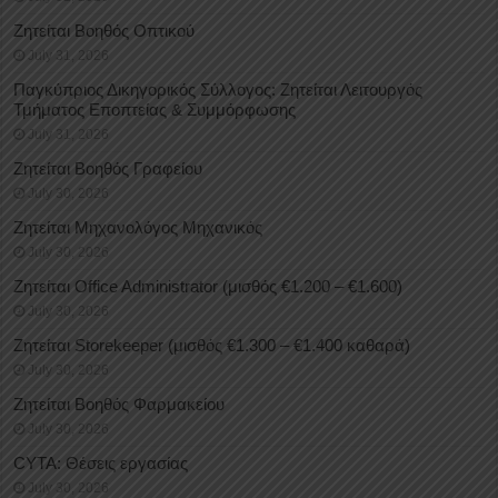
Ζητείται Βοηθός Οπτικού
July 31, 2026
Παγκύπριος Δικηγορικός Σύλλογος: Ζητείται Λειτουργός
Τμήματος Εποπτείας & Συμμόρφωσης
July 31, 2026
Ζητείται Βοηθός Γραφείου
July 30, 2026
Ζητείται Μηχανολόγος Μηχανικός
July 30, 2026
Ζητείται Office Administrator (μισθός €1.200 – €1.600)
July 30, 2026
Ζητείται Storekeeper (μισθός €1.300 – €1.400 καθαρά)
July 30, 2026
Ζητείται Βοηθός Φαρμακείου
July 30, 2026
CYTA: Θέσεις εργασίας
July 30, 2026