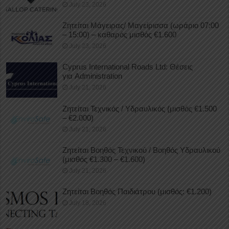
July 23, 2026
Ζητείται Μάγειρας/ Μαγείρισσα (ωράριο 07:00
– 15:00) – καθαρός μισθός €1.600
July 23, 2026
Cyprus International Roads Ltd: Θέσεις
για Administration
July 21, 2026
Ζητείται Τεχνικός / Υδραυλικός (μισθός €1.500
– €2.000)
July 21, 2026
Ζητείται Βοηθός Τεχνικού / Βοηθός Υδραυλικού
(μισθός €1.300 – €1.600)
July 21, 2026
Ζητείται Βοηθός Παιδιάτρου (μισθός: €1.200)
July 18, 2026