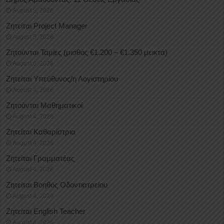
August 5, 2026
Ζητείται Project Manager
August 5, 2026
Ζητούνται Ταμίες (μισθός €1.200 – €1.350 μεικτά)
August 5, 2026
Ζητείται Υπεύθυνος/η Λογιστηρίου
August 4, 2026
Ζητούνται Μαθηματικοί
August 4, 2026
Ζητείται Καθαρίστρια
August 4, 2026
Ζητείται Γραμματέας
August 4, 2026
Ζητείται Βοηθός Οδοντιατρείου
August 4, 2026
Ζητείται English Teacher
August 4, 2026