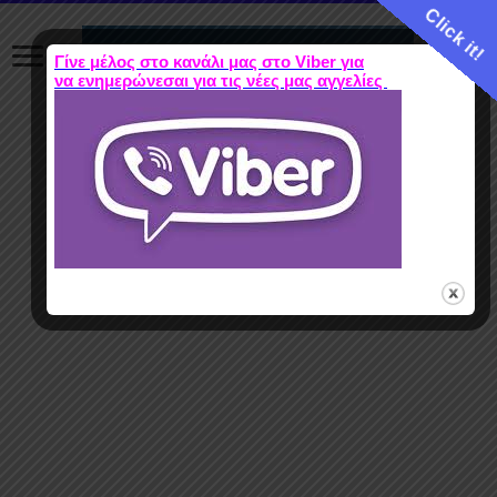
Click it!
Γίνε μέλος στο κανάλι μας στο Viber για
να ενημερώνεσαι για τις νέες μας αγγελίες