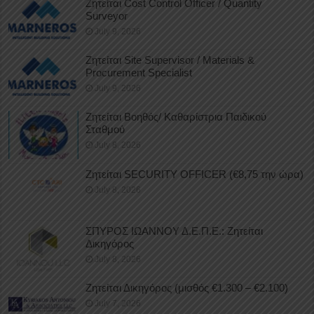
Ζητείται Cost Control Officer / Quantity
Surveyor
July 9, 2026
Ζητείται Site Supervisor / Materials &
Procurement Specialist
July 9, 2026
Ζητείται Βοηθός/ Καθαρίστρια Παιδικού
Σταθμού
July 8, 2026
Ζητείται SECURITY OFFICER (€8,75 την ώρα)
July 8, 2026
ΣΠΥΡΟΣ ΙΩΑΝΝΟΥ Δ.Ε.Π.Ε.: Ζητείται
Δικηγόρος
July 8, 2026
Ζητείται Δικηγόρος (μισθός €1.300 – €2.100)
July 7, 2026