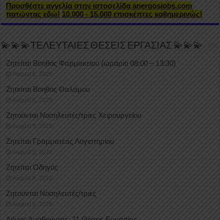
Προσθέστε αγγελία στην ιστοσελίδα anergosjobs.com
πατώντας εδώ!
10.000 - 15.000 επισκέπτες καθημερινώς!
💫💫💫ΤΕΛΕΥΤΑΙΕΣ ΘΕΣΕΙΣ ΕΡΓΑΣΙΑΣ 💫💫💫
Ζητείται Βοηθός Φαρμακείου (ωράριο 08:00 – 13:30)
August 5, 2026
Ζητείται Βοηθός Θαλάμου
August 5, 2026
Ζητούνται Νοσηλευτές/τριες Χειρουργείου
August 5, 2026
Ζητείται Γραμματέας Λογιστηρίου
August 5, 2026
Ζητείται Οδηγός
August 5, 2026
Ζητούνται Νοσηλευτές/τριες
August 5, 2026
Δήμος Αμαθούντας: 11 Θέσεις Εργασίας