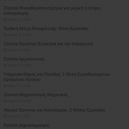
Ζητείται Φυσιοθεραπευτής/τρια για μερική ή πλήρη
απασχόληση
August 3, 2026
Παιδική Λέσχη Μοσφιλωτής: Θέση Εργασίας
August 3, 2026
Ζητείται Εργάτης/ Εργάτρια για την παραγωγή
August 3, 2026
Ζητείται Αρχιτέκτονας
August 3, 2026
Υπηρεσία Θήρας και Πανίδας: 1 Θέση Eργοδοτουμένου
Oρισμένου Xρόνου
August 3, 2026
Ζητείται Μηχανολόγος Μηχανικός
August 3, 2026
Ίδρυμα Έρευνας και Καινοτομίας: 2 Θέσεις Εργασίας
August 3, 2026
Ζητείται Δημοσιογράφος