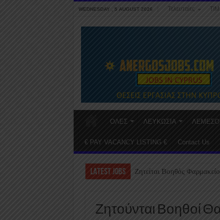
Τελευταίες
ΤΙΜ
WEDNESDAY , 5 AUGUST 2026
ΟΛΕΣ
ΛΕΥΚΩΣΙΑ
ΛΕΜΕΣΟ
€ PAY VACANCY LISTING €
Contact Us
LATEST JOBS
Ζητείται Βοηθός Φαρμακείο
Ζητούνται Βοηθοί Θ