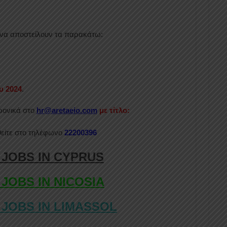
 να αποστείλουν τα παρακάτω:
)
υ 2024
.
ρονικά στο
hr@aretaeio.com
με τίτλο:
είτε στο τηλέφωνο
22200396
 JOBS IN CYPRUS
 JOBS IN NICOSIA
 JOBS IN LIMASSOL