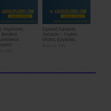
ς Κερύνειας:
Σχολική Εφορεία
 Βοηθού
Λατσιών – Γερίου:
ματειακού
Θέσεις Εργασίας
ουργού
July 12, 2026
 12, 2026