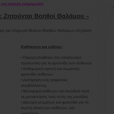
r για συνεχή ενημέρωση!
: Ζητούνται Βοηθοί Θαλάμου –
τήσεις για πλήρωση θέσεων Βοηθών Θαλάμων στη βάση
Καθήκοντα και ευθύνες
:
• Παροχή βοήθειας στο νοσηλευτικό
προσωπικό για τη φροντίδα των ασθενών
• Καθημερινή υγιεινή και σωματική
φροντίδα ασθενών
• Διατήρηση ενός ασφαλούς
περιβάλλοντος
• Μεταφορά ασθενών και συνοδεία κατά
τις μετακινήσεις τους εντός της μονάδας
• Διανομή γευμάτων και φροντίδα για τη
σωστή σίτιση των ασθενών, εάν
χρειάζεται