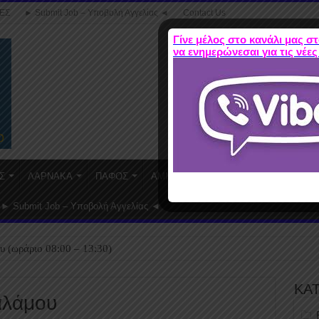
ΕΣ
► Submit Job – Υποβολή Αγγελίας ◄
Contact Us
Γίνε μέλος στο κανάλι μας στ
να ενημερώνεσαι για τις νέες
Σ
ΛΑΡΝΑΚΑ
ΠΑΦΟΣ
ΑΜΜΟΧΩΣΤΟΣ
WORK FROM HO
► Submit Job – Υποβολή Αγγελίας ◄
υ (ωράριο 08:00 – 13:30)
ΚΑ
αλάμου