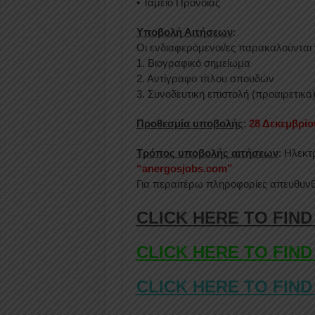
• Ταμείο Προνοίας
Υποβολή Αιτήσεων
:
Οι ενδιαφερόμενοι/ες παρακαλούνται
1. Βιογραφικό σημείωμα
2. Αντίγραφο τίτλου σπουδών
3. Συνοδευτική επιστολή (προαιρετικά
Προθεσμία υποβολής
:
28 Δεκεμβρίο
Τρόπος υποβολής αιτήσεων
: Ηλεκτ
“anergosjobs.com”
Για περαιτέρω πληροφορίες απευθυνθ
CLICK HERE TO FIND
CLICK HERE TO FIND
CLICK HERE TO FIND