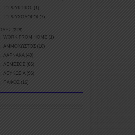
ΨΥΚΤΙΚΟΙ
(1)
ΨΥΧΟΛΟΓΟΙ
(7)
ΟΛΕΣ
(228)
WORK FROM HOME
(1)
ΑΜΜΟΧΩΣΤΟΣ
(10)
ΛΑΡΝΑΚΑ
(40)
ΛΕΜΕΣΟΣ
(86)
ΛΕΥΚΩΣΙΑ
(96)
ΠΑΦΟΣ
(16)