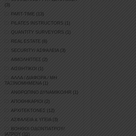
(3)
PART-TIME
(13)
PILATES INSTRUCTORS
(1)
QUANTITY SURVEYORS
(1)
REAL ESTATE
(6)
SECURITY/ ΑΣΦΑΛΕΙΑ
(3)
ΑΙΜΟΛΗΠΤΕΣ
(2)
ΑΙΣΘΗΤΙΚΟΙ
(1)
ΑΛΛΑ / ΔΙΑΦΟΡΑ / ΜΗ
ΤΑΞΙΝΟΜΗΜΕΝΑ
(1)
ΑΝΘΡΩΠΙΝΟ ΔΥΝΑΜΙΚΟ/HR
(1)
ΑΠΟΘΗΚΑΡΙΟΙ
(2)
ΑΡΧΙΤΕΚΤΟΝΕΣ
(12)
ΑΣΦΑΛΕΙΑ & ΥΓΕΙΑ
(3)
ΒΟΗΘΟΙ ΟΔΟΝΤΙΑΤΡΟΥ/
ΙΑΤΡΟΥ
(11)