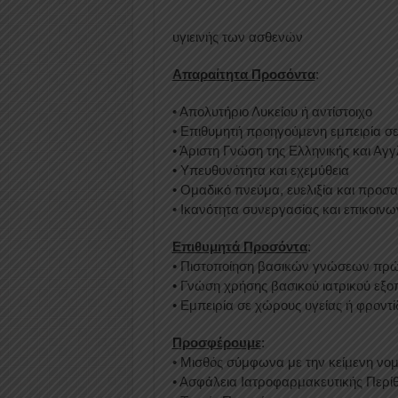
υγιεινής των ασθενών
Απαραίτητα Προσόντα
:
• Απολυτήριο Λυκείου ή αντίστοιχο
• Επιθυμητή προηγούμενη εμπειρία σε
• Άριστη Γνώση της Ελληνικής και Αγ
• Υπευθυνότητα και εχεμύθεια
• Ομαδικό πνεύμα, ευελιξία και προσ
• Ικανότητα συνεργασίας και επικοινω
Επιθυμητά Προσόντα
:
• Πιστοποίηση βασικών γνώσεων πρ
• Γνώση χρήσης βασικού ιατρικού εξο
• Εμπειρία σε χώρους υγείας ή φροντί
Προσφέρουμε
:
• Μισθός σύμφωνα με την κείμενη νομο
• Ασφάλεια Ιατροφαρμακευτικής Περί