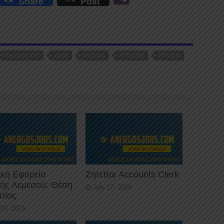
Share
Post
n
b
er
ERGODOTISI
JOBS
NICOSIA
ΑΓΓΕΛΊΕΣ
ΕΡΓΑΣΊΑ
ική Εφορεία
Ζητείται Accounts Clerk
κής Λεμεσού: Θέση
July 17, 2026
σίας
 20, 2026