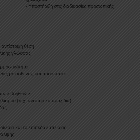
• Υποστήριξη στις διαδικασίες προσωπικής
 αντίστοιχη θέση
γλικής γλώσσας
αρμοστικότητα
νίας με ασθενείς και προσωπικό
ώτων βοηθειών
πλισμού (π.χ. αναπηρικά αμαξίδια)
δας
θεσία και το επίπεδο εμπειρίας
θαλψης