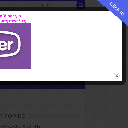
Click it!
ο Viber για
 μας αγγελίες
ME
FEATURED ADS
ΤΙΜΕΣ
Terms
ΤΗΓΟΡΙΕΣ
FEATURED ADS
(41)