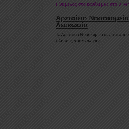
Γίνε μέλος στο κανάλι μας στο Vibe
Αρεταίειο Νοσοκομείο
Λευκωσία
Το Αρεταίειο Νοσοκομείο δέχεται αι
πλήρους απασχόλησης.