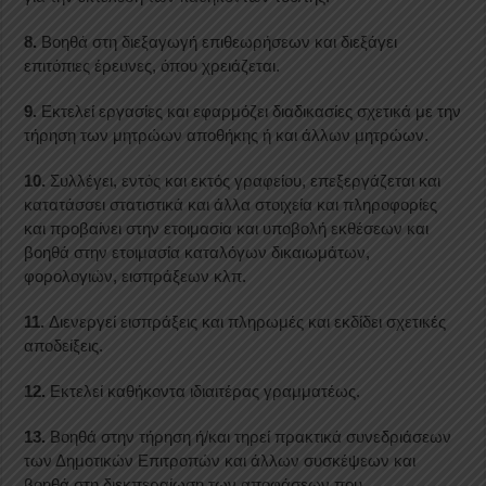
8.
Βοηθά στη διεξαγωγή επιθεωρήσεων και διεξάγει
επιτόπιες έρευνες, όπου χρειάζεται.
9.
Εκτελεί εργασίες και εφαρμόζει διαδικασίες σχετικά με την
τήρηση των μητρώων αποθήκης ή και άλλων μητρώων.
10.
Συλλέγει, εντός και εκτός γραφείου, επεξεργάζεται και
κατατάσσει στατιστικά και άλλα στοιχεία και πληροφορίες
και προβαίνει στην ετοιμασία και υποβολή εκθέσεων και
βοηθά στην ετοιμασία καταλόγων δικαιωμάτων,
φορολογιών, εισπράξεων κλπ.
11.
Διενεργεί εισπράξεις και πληρωμές και εκδίδει σχετικές
αποδείξεις.
12.
Εκτελεί καθήκοντα ιδιαιτέρας γραμματέως.
13.
Βοηθά στην τήρηση ή/και τηρεί πρακτικά συνεδριάσεων
των Δημοτικών Επιτροπών και άλλων συσκέψεων και
βοηθά στη διεκπεραίωση των αποφάσεων που