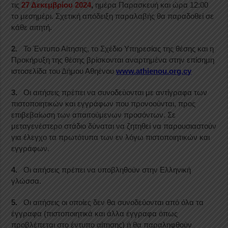
τις
27 Δεκεμβρίου 2024
,
ημέρα Παρασκευή και ώρα 12:00
το μεσημέρι. Σχετική απόδειξη παραλαβής θα παραδοθεί σε
κάθε αιτητή.
2.
Το Έντυπο Αίτησης, το Σχέδιο Υπηρεσίας της θέσης και η
Προκήρυξη της θέσης βρίσκονται αναρτημένα στην επίσημη
ιστοσελίδα του Δήμου Αθηένου
www.athienou.org.cy
3.
Οι αιτήσεις πρέπει να συνοδεύονται με αντίγραφα των
πιστοποιητικών και εγγράφων που προνοούνται, προς
επιβεβαίωση των απαιτούμενων προσόντων. Σε
μεταγενέστερο στάδιο δύναται να ζητηθεί να παρουσιαστούν
για έλεγχο τα πρωτότυπα των εν λόγω πιστοποιητικών και
εγγράφων.
4.
Οι αιτήσεις πρέπει να υποβληθούν στην Ελληνική
γλώσσα.
5.
Οι αιτήσεις οι οποίες δεν θα συνοδεύονται από όλα τα
έγγραφα (πιστοποιητικά και άλλα έγγραφα όπως
προβλέπεται στο έντυπο αίτησης) ή θα παραληφθούν