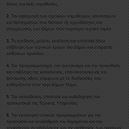
άλλες σχετικές νομοθεσίες.
2.
Την εφαρμογή των σχετικών νομοθεσιών, κανονισμών
και διαταγμάτων που διέπουν τις αρμοδιότητες και
υποχρεώσεις των Δήμων στον ευρύτερο τεχνικό τομέα.
3.
Τη σχεδίαση, μελέτη, εκτέλεση και εποπτεία ή/και
επίβλεψη των τεχνικών έργων του Δήμου και ετοιμασία
εκθέσεων προόδου.
4.
Τον προγραμματισμό, τον συντονισμό και την προώθηση
και επίβλεψη της κατασκευής, επανακατασκευής και
βελτίωσης οδών, σύμφωνα με τις διαδικασίες που
καθορίζονται στον περί Δήμων Νόμο.
5.
Την εκπαίδευση, εποπτεία και καθοδήγηση του
προσωπικού της Τεχνικής Υπηρεσίας.
6.
Την εκπόνηση τοπικών προγραμμάτων για την
προστασία και αναβάθμιση του δομημένου και του
γενικότερου περιβάλλοντος και της αισθητικής των οικισμών