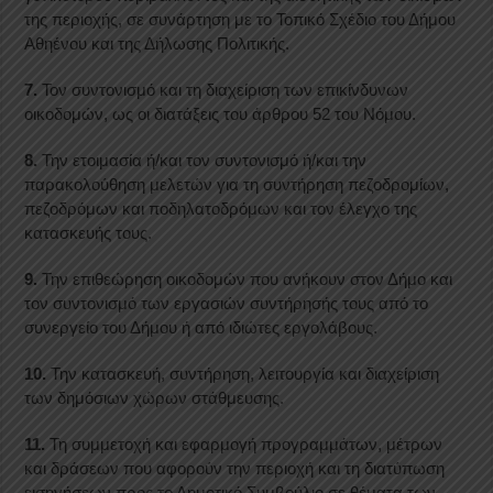
της περιοχής, σε συνάρτηση με το Τοπικό Σχέδιο του Δήμου
Αθηένου και της Δήλωσης Πολιτικής.
7.
Τον συντονισμό και τη διαχείριση των επικίνδυνων
οικοδομών, ως οι διατάξεις του άρθρου 52 του Νόμου.
8.
Την ετοιμασία ή/και τον συντονισμό ή/και την
παρακολούθηση μελετών για τη συντήρηση πεζοδρομίων,
πεζοδρόμων και ποδηλατοδρόμων και τον έλεγχο της
κατασκευής τους.
9.
Την επιθεώρηση οικοδομών που ανήκουν στον Δήμο και
τον συντονισμό των εργασιών συντήρησής τους από το
συνεργείο του Δήμου ή από ιδιώτες εργολάβους.
10.
Την κατασκευή, συντήρηση, λειτουργία και διαχείριση
των δημόσιων χώρων στάθμευσης.
11.
Τη συμμετοχή και εφαρμογή προγραμμάτων, μέτρων
και δράσεων που αφορούν την περιοχή και τη διατύπωση
εισηγήσεων προς το Δημοτικό Συμβούλιο σε θέματα των