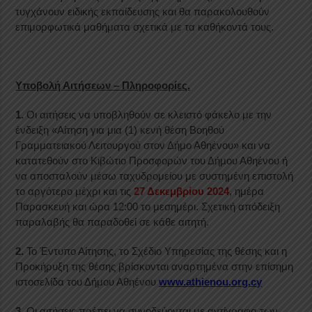
τυγχάνουν ειδικής εκπαίδευσης και θα παρακολουθούν
επιμορφωτικά μαθήματα σχετικά με τα καθήκοντά τους.
Υποβολή Αιτήσεων – Πληροφορίες.
1.
Οι αιτήσεις να υποβληθούν σε κλειστό φάκελο με την
ένδειξη «Αίτηση για μια (1) κενή θέση Βοηθού
Γραμματειακού Λειτουργού στον Δήμο Αθηένου» και να
κατατεθούν στο Κιβώτιο Προσφορών του Δήμου Αθηένου ή
να αποσταλούν μέσω ταχυδρομείου με συστημένη επιστολή
το αργότερο μέχρι και τις
27 Δεκεμβρίου 2024
, ημέρα
Παρασκευή και ώρα 12:00 το μεσημέρι. Σχετική απόδειξη
παραλαβής θα παραδοθεί σε κάθε αιτητή.
2.
Το Έντυπο Αίτησης, το Σχέδιο Υπηρεσίας της θέσης και η
Προκήρυξη της θέσης βρίσκονται αναρτημένα στην επίσημη
ιστοσελίδα του Δήμου Αθηένου
www.athienou.org.cy
3.
Οι αιτήσεις πρέπει να συνοδεύονται με αντίγραφα των