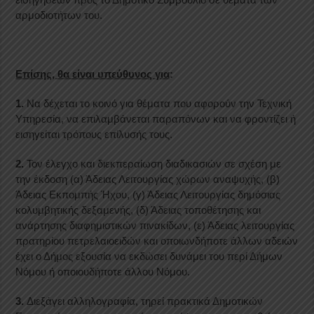
αρμοδιοτήτων του.
Επίσης, θα είναι υπεύθυνος για
:
1.
Να δέχεται το κοινό για θέματα που αφορούν την Τεχνική
Υπηρεσία, να επιλαμβάνεται παραπόνων και να φροντίζει ή
εισηγείται τρόπους επίλυσής τους.
2.
Τον έλεγχο και διεκπεραίωση διαδικασιών σε σχέση με
την έκδοση (α) Άδειας Λειτουργίας χώρων αναψυχής, (β)
Άδειας Εκπομπής Ήχου, (γ) Άδειας Λειτουργίας δημόσιας
κολυμβητικής δεξαμενής, (δ) Άδειας τοποθέτησης και
ανάρτησης διαφημιστικών πινακίδων, (ε) Άδειας λειτουργίας
πρατηρίου πετρελαιοειδών και οποιωνδήποτε άλλων αδειών
έχει ο Δήμος εξουσία να εκδώσει δυνάμει του περί Δήμων
Νόμου ή οποιουδήποτε άλλου Νόμου.
3.
Διεξάγει αλληλογραφία, τηρεί πρακτικά Δημοτικών