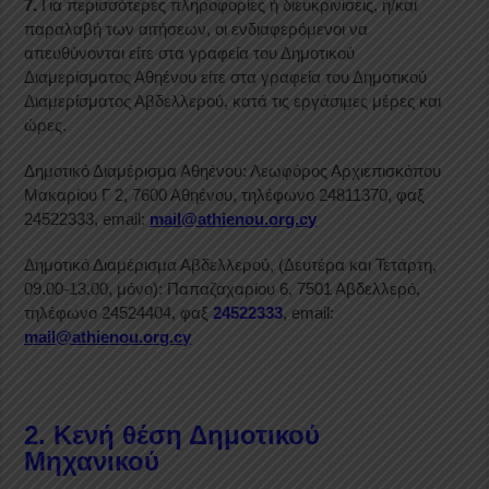
7.
Για περισσότερες πληροφορίες ή διευκρινίσεις, ή/και
παραλαβή των αιτήσεων, οι ενδιαφερόμενοι να
απευθύνονται είτε στα γραφεία του Δημοτικού
Διαμερίσματος Αθηένου είτε στα γραφεία του Δημοτικού
Διαμερίσματος Αβδελλερού, κατά τις εργάσιμες μέρες και
ώρες.
Δημοτικό Διαμέρισμα Αθηένου: Λεωφόρος Αρχιεπισκόπου
Μακαρίου Γ 2, 7600 Αθηένου, τηλέφωνο 24811370, φαξ
24522333, email:
mail@athienou.org.cy
Δημοτικό Διαμέρισμα Αβδελλερού, (Δευτέρα και Τετάρτη,
09.00-13.00, μόνο): Παπαζαχαρίου 6, 7501 Αβδελλερό,
τηλέφωνο 24524404, φαξ
24522333
, email:
mail@athienou.org.cy
2. Κενή θέση Δημοτικού
Μηχανικού