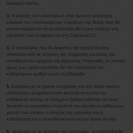
διορισμό του/της.
3.
Η ανέλιξη των υπαλλήλων στην αμέσως ψηλότερη
κλίμακα των συνδυασμένων κλιμάκων της θέσης τους θα
γίνεται νοουμένου ότι οι υπάλληλοι θα έχουν επιτύχει στις
εξετάσεις που αναφέρονται στη Σημείωση (1).
4.
Ο υπάλληλος που θα διοριστεί, θα εργάζεται όταν
απαιτείται από τις ανάγκες της υπηρεσίας και εκτός του
συνηθισμένου ωραρίου της Δημοτικής Υπηρεσίας, το σύνολο
όμως των ωρών εργασίας δεν θα υπερβαίνει τον
καθορισμένο αριθμό ωρών τη βδομάδα.
5.
Ανάλογα με τα χρόνια υπηρεσίας και την πείρα του/της
υπαλλήλου, αναμένεται από αυτόν/ή να εκτελεί τα
καθήκοντά του/της σε αυξημένο βαθμό ευθύνης και είναι
δυνατόν να ανατεθούν σ’ αυτόν/ή πιο υπεύθυνα καθήκοντα,
μεταξύ των οποίων ο έλεγχος της εργασίας και η
καθοδήγηση και η εκπαίδευση κατώτερου προσωπι κού.
6.
Ανάλογα με τις ανάγκες της υπηρεσίας, οι υπάλληλοι θα