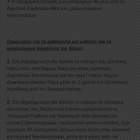
7.
Η προφορική εξέταση των υποψηφίων θα γίνει από το
Δημοτικό Συμβούλιο Αθηένου, μέσω ατομικών
συνεντεύξεων.
Σημειώσεις για τα καθήκοντα και ευθύνες και τα
απαιτούμενα προσόντα της θέσης
:
1.
Ο/η διοριζόμενος/η θα πρέπει να επιτύχει στις εξετάσεις
πάνω στον περί Δήμων Νόμο και στους σχετικούς
Δημοτικούς Κανονισμούς και τον περί Γενικών Αρχών
Διοικητικού Δικαίου Νόμο μέσα σε 2 χρόνια ή 4 εξεταστικές
περιόδους από τον διορισμό του/της.
2.
Ο/η διοριζόμενος/η θα πρέπει να επιτύχει σε εξετάσεις
ικανότητας που διεξάγονται ή αναγνωρίζονται από το
Υπουργείο Παιδείας και Πολιτισμού στην ελληνική και
αγγλική δακτυλογραφία, τουλάχιστον μέσου επιπέδου, ή με
ταχύτητα 35 τουλάχιστον λέξεων κατά λεπτό στην ελληνική
και αγγλική δακτυλογραφία, μέσα σε 6 μήνες από τον