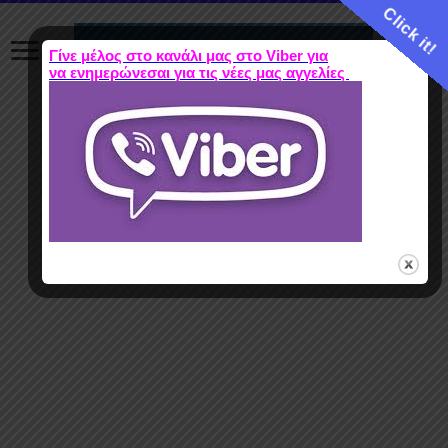
Click it!
Γίνε μέλος στο κανάλι μας στο Viber για
να ενημερώνεσαι για τις νέες μας αγγελίες