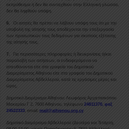
εκπρόθεσμα ή δεν θα συνταχθούν στην Ελληνική γλώσσα,
δεν θα ληφθούν υπόψη.
6.
Οι αιτητές θα πρέπει να λάβουν υπόψη τους ότι με την
υποβολή της αίτησής τους αποδέχονται την επεξεργασία
των προσωπικών τους δεδομένων για σκοπούς εξέτασης
της αίτησής τους.
7.
Για περισσότερες πληροφορίες ή διευκρινίσεις ή/και
παραλαβή των αιτήσεων, οι ενδιαφερόμενοι να
απευθύνονται είτε στα γραφεία του Δημοτικού
Διαμερίσματος Αθηένου είτε στα γραφεία του Δημοτικού
Διαμερίσματος Αβδελλερού, κατά τις εργάσιμες μέρες και
ώρες.
Δημοτικό Διαμέρισμα Αθηένου: Λεωφόρος Αρχιεπισκόπου
Μακαρίου Γ 2, 7600 Αθηένου, τηλέφωνο
24811370, φαξ
24522333
, email:
mail@athienou.org.cy
Δημοτικό Διαμέρισμα Αβδελλερού (Δευτέρα και Τετάρτη,
09.00-13.00, μόνο): Παπαζαχαρίου 6, 7501 Αβδελλερό,