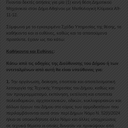
Γινονται δεκτές αιτήσεις για μία (1) κενή θέση Δημοτικού
Μηχανικού στον Δήμο Αθηένου με Μισθολογική Κλίμακα Α9-
11-12.
Σύμφωνα με το εγκεκριμένο Σχέδιο Υπηρεσίας της θέσης, τα
καθήκοντα και οι ευθύνες, καθώς και τα απαιτούμενα
προσόντα, έχουν ως πιο κάτω:
Καθήκοντα και Ευθύνες
:
Κάτω από τις οδηγίες της Διεύθυνσης του Δήμου ή των
εντεταλμένων από αυτή θα είναι υπεύθυνος για:
1.
Την οργάνωση, διοίκηση, εποπτεία και αποτελεσματική
λειτουργία της Τεχνικής Υπηρεσίας του Δήμου, καθώς και
τον προγραμματισμό, εκπόνηση, εκτέλεση και εποπτεία
πολεοδομικών, αρχιτεκτονικών, οδικών, κυκλοφοριακών και
άλλων έργων του Δήμου στο εύρος των αρμοδιοτήτων που
περιλαμβάνονται αυτά στον περί Δήμων Νόμο Ν. 52(Ι)/2024
ή/και σε οποιονδήποτε άλλο Νόμο και άλλες υποχρεώσεις
σε τεχνικά θέματα οι οποίες δυνατόν να προκύψουν από