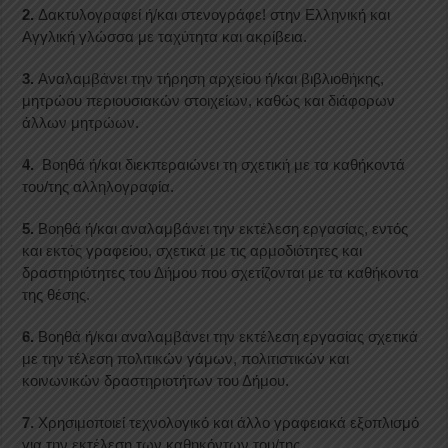
2.
Δακτυλογραφεί ή/και στενογράφε! στην Ελληνική και
Αγγλική γλώσσα με ταχύτητα και ακρίβεια.
3.
Αναλαμβάνει την τήρηση αρχείου ή/και βιβλιοθήκης,
μητρώου περιουσιακών στοιχείων, καθώς και διάφορων
άλλων μητρώων.
4.
Βοηθά ή/και διεκπεραιώνει τη σχετική με τα καθήκοντά
του/της αλληλογραφία.
5.
Βοηθά ή/και αναλαμβάνει την εκτέλεση εργασίας, εντός
και εκτός γραφείου, σχετικά με τις αρμοδιότητες και
δραστηριότητες του Δήμου που σχετίζονται με τα καθήκοντα
της θέσης.
6.
Βοηθά ή/και αναλαμβάνει την εκτέλεση εργασίας σχετικά
με την τέλεση πολιτικών γάμων, πολιτιστικών και
κοινωνικών δραστηριοτήτων του Δήμου.
7.
Χρησιμοποιεί τεχνολογικό και άλλο γραφειακά εξοπλισμό
για την εκτέλεση των καθηκόντων του/της.