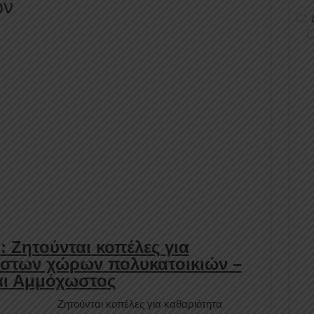
ών
: Ζητούνται κοπέλες για
ηστων χώρων πολυκατοικιών –
αι Αμμόχωστος
Ζητούνται κοπέλες για καθαριότητα