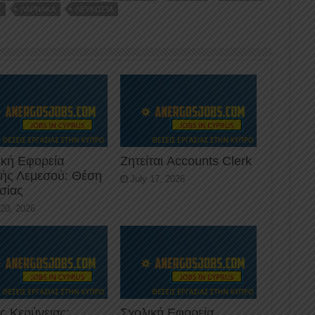
Σ
ΛΆΡΝΑΚΑ
ΛΕΥΚΩΣΊΑ
ική Εφορεία
Ζητείται Accounts Clerk
κής Λεμεσού: Θέση
July 17, 2026
σίας
 20, 2026
ς Κερύνειας:
Σχολική Εφορεία