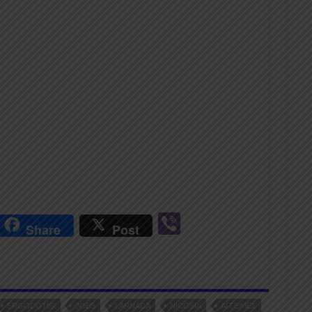
r
Vi
Share
Post
n
b
er
ERGODOTISI
JOBS
LARNACA
NICOSIA
ΑΓΓΕΛΊΕΣ