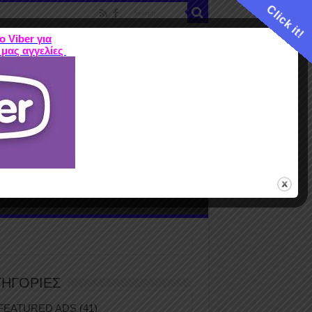
Click it!
ο Viber για
 μας αγγελίες
ME
FEATURED ADS
ΤΙΜΕΣ
Terms
ΤΗΓΟΡΙΕΣ
FEATURED ADS
(41)