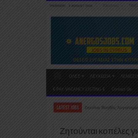
Τελευταίες
ΤΙΜΕ
THURSDAY , 6 AUGUST 2026
ΟΛΕΣ
ΛΕΥΚΩΣΙΑ
ΛΕΜΕΣΟ
€ PAY VACANCY LISTING €
Contact Us
LATEST JOBS
Ζητείται Βοηθός Λογιστηρί
Ζητούνται κοπέλες γ