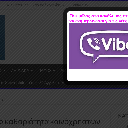
Σ
► Submit Job – Υποβολή Αγγελίας ◄
Contact Us
Γίνε μέλος στο κανάλι μας στ
να ενημερώνεσαι για τις νέες
Σ
ΛΑΡΝΑΚΑ
ΠΑΦΟΣ
ΑΜΜΟΧΩΣΤΟΣ
WORK FROM HO
► Submit Job – Υποβολή Αγγελίας ◄
ου
ΚΑ
ια καθαριότητα κοινόχρηστων