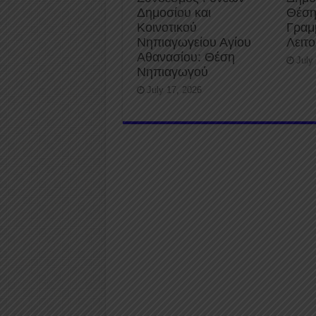
Δημοσίου και
Θέση
Κοινοτικού
Γραμ
Νηπιαγωγείου Αγίου
Λειτ
Αθανασίου: Θέση
July
Νηπιαγωγού
July 17, 2026