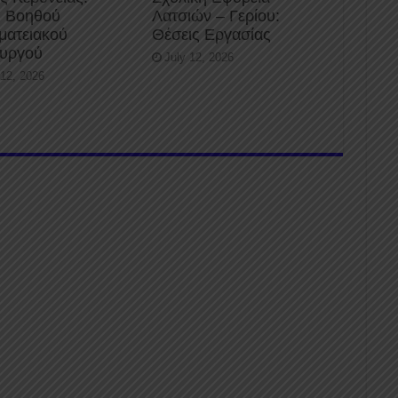
 Βοηθού
Λατσιών – Γερίου:
ματειακού
Θέσεις Εργασίας
ουργού
July 12, 2026
 12, 2026