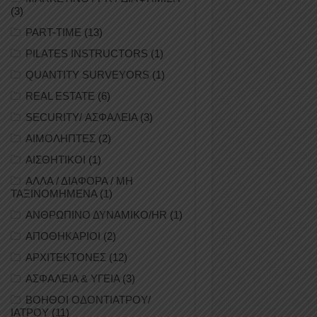
(3)
PART-TIME
(13)
PILATES INSTRUCTORS
(1)
QUANTITY SURVEYORS
(1)
REAL ESTATE
(6)
SECURITY/ ΑΣΦΑΛΕΙΑ
(3)
ΑΙΜΟΛΗΠΤΕΣ
(2)
ΑΙΣΘΗΤΙΚΟΙ
(1)
ΑΛΛΑ / ΔΙΑΦΟΡΑ / ΜΗ
ΤΑΞΙΝΟΜΗΜΕΝΑ
(1)
ΑΝΘΡΩΠΙΝΟ ΔΥΝΑΜΙΚΟ/HR
(1)
ΑΠΟΘΗΚΑΡΙΟΙ
(2)
ΑΡΧΙΤΕΚΤΟΝΕΣ
(12)
ΑΣΦΑΛΕΙΑ & ΥΓΕΙΑ
(3)
ΒΟΗΘΟΙ ΟΔΟΝΤΙΑΤΡΟΥ/
ΙΑΤΡΟΥ
(11)