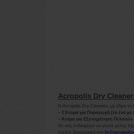
Acropolis Dry Cleane
Η Acropolis Dry Cleaners, με έδρα τ
– 2 Άτομα για Παραγωγή (το ένα με
– Άτομα για Εξυπηρέτηση Πελατών 
Αν σας ενδιαφέρει να γίνετε μέλος τη
στείλτε βιογραφικό στο
hr@acropolis