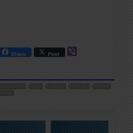
r
Vi
Share
Post
n
b
er
ERGODOTISI
JOBS
LARNACA
ΑΓΓΕΛΊΕΣ
ΕΡΓΑΣΊΑ
ΉΤΡΙΕΣ