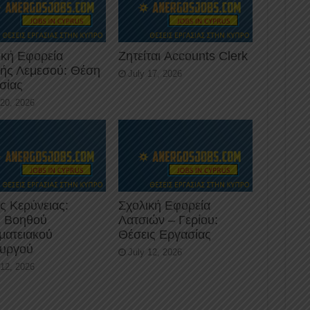
ική Εφορεία
Ζητείται Accounts Clerk
κής Λεμεσού: Θέση
July 17, 2026
σίας
 20, 2026
ς Κερύνειας:
Σχολική Εφορεία
 Βοηθού
Λατσιών – Γερίου:
ματειακού
Θέσεις Εργασίας
ουργού
July 12, 2026
 12, 2026