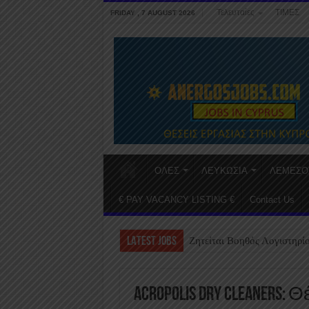
Τελευταίες
ΤΙΜΕΣ
FRIDAY , 7 AUGUST 2026
ΟΛΕΣ
ΛΕΥΚΩΣΙΑ
ΛΕΜΕΣΟ
€ PAY VACANCY LISTING €
Contact Us
LATEST JOBS
Ζητείται Βοηθός Λογιστηρί
Acropolis Dry Cleaners: