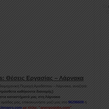
rs: Θέσεις Εργασίας – Λάρνακα
η Βιομηχανική Περιοχή Αραδίππου – Λάρνακα, αναζητά:
 πρόσθετα καθήκοντα διανομής)
στα καταστήματά μας στη Λάρνακα
ς ομάδας μας, επικοινωνήστε μαζί μας στο
96296609
ή
clenaers.com
με τίτλο: “anergosjobs.com”