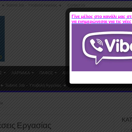
► Submit Job – Υποβολή Αγγελίας ◄
Contact Us
Γίνε μέλος στο κανάλι μας στ
να ενημερώνεσαι για τις νέες
Σ
ΛΑΡΝΑΚΑ
ΠΑΦΟΣ
ΑΜΜΟΧΩΣΤΟΣ
WORK FROM HO
► Submit Job – Υποβολή Αγγελίας ◄
ου
ΚΑ
 Θέσεις Εργασίας