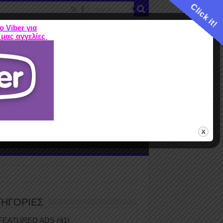
Click it!
ο Viber για
 μας αγγελίες
ME
FEATURED ADS
ΤΙΜΕΣ
Terms
ΤΗΓΟΡΙΕΣ
FEATURED ADS
(41)