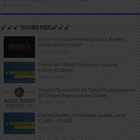
July 31, 2026
🌠🌠🌠 FEATURED POSTS🌠🌠🌠
Ζητούνται Ζαχαροπλάστης/τρια & Βοηθός
Ζαχαροπλάστης/τρια
August 1, 2026
Ζητούνται Οδηγοί Πωλήσεων (ωράριο
4:30πμ-11:00πμ)
July 31, 2026
Ζητείται Προσωπικό (α) Τμήμα Συντήρησης και
(β) Οδηγοί Φορτηγών και Trailers
July 31, 2026
Ζητείται Βοηθός Λογιστηρίου (μισθός μικτά
€1.600 – €1.800)
July 31, 2026