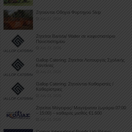
Ζητούνται Οδηγοί Φορτηγού Skip
July 27, 2026
Ζητείται Barista/ Waiter σε καφεστιατόριο
Πανεπιστημίου
July 23, 2026
Gallop Catering: Ζητείται Λειτουργός Σχολικής
Καντίνας
July 23, 2026
Gallop Catering: Ζητούνται Καθαριστές /
Καθαρίστριες
July 23, 2026
Ζητείται Μάγειρας/ Μαγείρισσα (ωράριο 07:00
– 15:00) – καθαρός μισθός €1.600
July 23, 2026
Cyprus International Roads Ltd: Θέσεις