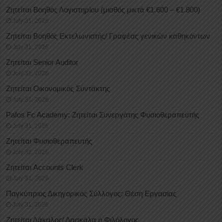
Ζητείται Βοηθός Λογιστηρίου (μισθός μικτά €1.600 – €1.800)
July 31, 2026
Ζητείται Βοηθός Εκτελωνιστής/ Γραφέας γενικών καθηκόντων
July 31, 2026
Ζητείται Senior Auditor
July 31, 2026
Ζητείται Οικονομικός Συντάκτης
July 31, 2026
Pafos Fc Academy: Ζητείται Συνεργάτης Φυσιοθεραπευτής
July 31, 2026
Ζητείται Φυσιοθεραπευτής
July 31, 2026
Ζητείται Accounts Clerk
July 31, 2026
Παγκύπριος Δικηγορικός Σύλλογος: Θέση Εργασίας
July 31, 2026
Ζητείται Δάκαλος/ Δασκάλα ή Φιλόλογος