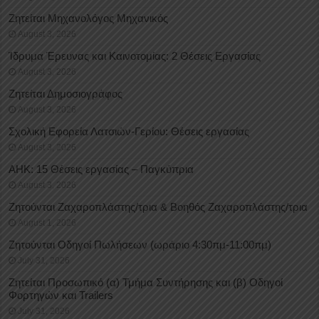
Ζητείται Μηχανολόγος Μηχανικός
August 3, 2026
Ίδρυμα Έρευνας και Καινοτομίας: 2 Θέσεις Εργασίας
August 3, 2026
Ζητείται Δημοσιογράφος
August 3, 2026
Σχολική Εφορεία Λατσιών-Γερίου: Θέσεις εργασίας
August 3, 2026
ΑΗΚ: 15 Θέσεις εργασίας – Παγκύπρια
August 3, 2026
Ζητούνται Ζαχαροπλάστης/τρια & Βοηθός Ζαχαροπλάστης/τρια
August 1, 2026
Ζητούνται Οδηγοί Πωλήσεων (ωράριο 4:30πμ-11:00πμ)
July 31, 2026
Ζητείται Προσωπικό (α) Τμήμα Συντήρησης και (β) Οδηγοί
Φορτηγών και Trailers
July 31, 2026