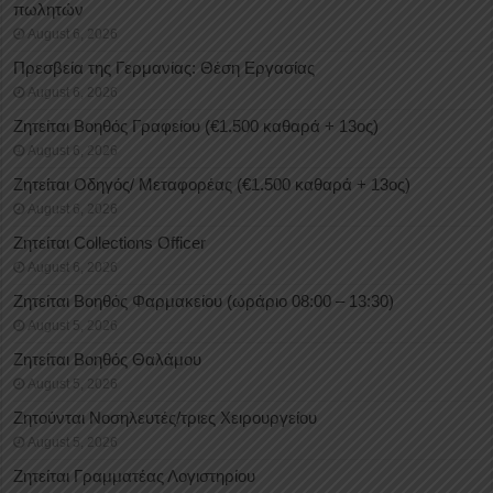
πωλητών
August 6, 2026
Πρεσβεία της Γερμανίας: Θέση Εργασίας
August 6, 2026
Ζητείται Βοηθός Γραφείου (€1.500 καθαρά + 13ος)
August 6, 2026
Ζητείται Οδηγός/ Μεταφορέας (€1.500 καθαρά + 13ος)
August 6, 2026
Ζητείται Collections Officer
August 6, 2026
Ζητείται Βοηθός Φαρμακείου (ωράριο 08:00 – 13:30)
August 5, 2026
Ζητείται Βοηθός Θαλάμου
August 5, 2026
Ζητούνται Νοσηλευτές/τριες Χειρουργείου
August 5, 2026
Ζητείται Γραμματέας Λογιστηρίου