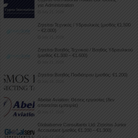
για Administration
July 21, 2026
Ζητείται Τεχνικός / Υδραυλικός (μισθός €1.500
– €2.000)
July 21, 2026
Ζητείται Βοηθός Τεχνικού / Βοηθός Υδραυλικού
(μισθός €1.300 – €1.600)
July 21, 2026
Ζητείται Βοηθός Παιδιάτρου (μισθός: €1.200)
July 18, 2026
Abelair Aviation: Θέσεις εργασίας (δεν
απαιτείται εμπειρία)
July 17, 2026
Globalserve Consultants Ltd: Ζητείται Junior
Accountant (μισθός €1.200 – €1.300)
July 17, 2026