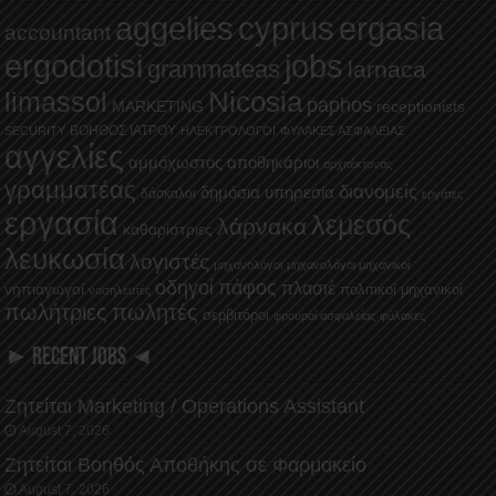
aggelies
cyprus
ergasia
accountant
ergodotisi
jobs
grammateas
larnaca
Nicosia
limassol
paphos
MARKETING
receptionists
ΒΟΗΘΟΣ ΙΑΤΡΟΥ
SECURITY
ΗΛΕΚΤΡΟΛΟΓΟΙ
ΦΥΛΑΚΕΣ ΑΣΦΑΛΕΙΑΣ
αγγελίες
αμμόχωστος
αποθηκάριοι
αρχιτέκτονας
γραμματέας
διανομείς
δημόσια υπηρεσία
δάσκαλοι
εργάτες
εργασία
λεμεσός
λάρνακα
καθαρίστριες
λευκωσία
λογιστές
μηχανολόγοι
μηχανολόγοι μηχανικοί
οδηγοί
πάφος
πλασιέ
νηπιαγωγοί
πολιτικοί μηχανικοί
νοσηλευτές
πωλήτριες
πωλητές
σερβιτόροι
φρουροί ασφαλείας
φύλακες
► RECENT JOBS ◄
Ζητείται Marketing / Operations Assistant
August 7, 2026
Ζητείται Βοηθός Αποθήκης σε Φαρμακείο
August 7, 2026