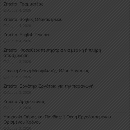
Ζητείται Γραμματέας
August 4, 2026
Ζητείται Βοηθός Οδοντιατρείου
August 4, 2026
Ζητείται English Teacher
August 4, 2026
Ζητείται Φυσιοθεραπευτής/τρια για μερική ή πλήρη
απασχόληση
August 3, 2026
Παιδική Λέσχη Μοσφιλωτής: Θέση Εργασίας
August 3, 2026
Ζητείται Εργάτης/ Εργάτρια για την παραγωγή
August 3, 2026
Ζητείται Αρχιτέκτονας
August 3, 2026
Υπηρεσία Θήρας και Πανίδας: 1 Θέση Eργοδοτουμένου
Oρισμένου Xρόνου
August 3, 2026