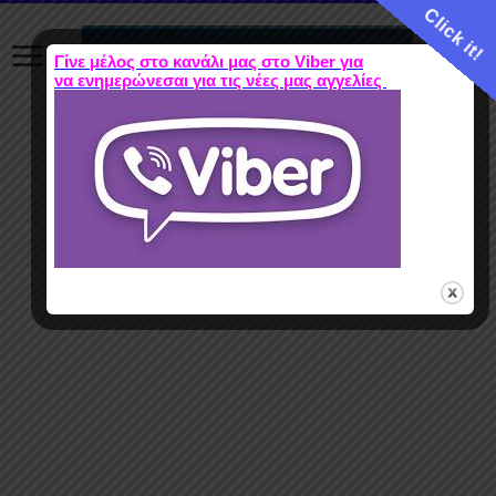
Click it!
Γίνε μέλος στο κανάλι μας στο Viber για
να ενημερώνεσαι για τις νέες μας αγγελίες