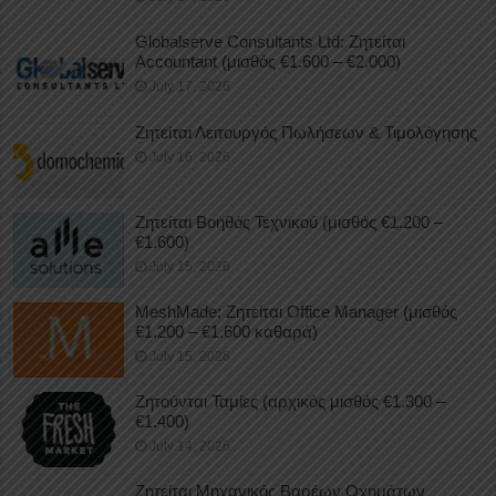
Globalserve Consultants Ltd: Ζητείται
Accountant (μισθός €1.600 – €2.000)
July 17, 2026
Ζητείται Λειτουργός Πωλήσεων & Τιμολόγησης
July 16, 2026
Ζητείται Βοηθός Τεχνικού (μισθός €1.200 –
€1.600)
July 15, 2026
MeshMade: Ζητείται Office Manager (μισθός
€1.200 – €1.600 καθαρά)
July 15, 2026
Ζητούνται Ταμίες (αρχικός μισθός €1.300 –
€1.400)
July 14, 2026
Ζητείται Μηχανικός Βαρέων Οχημάτων