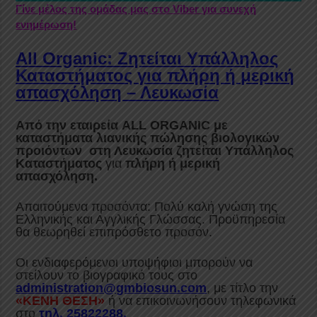
Γίνε μέλος της ομάδας μας στο Viber για συνεχή
ενημέρωση!
All Organic: Ζητείται Υπάλληλος
Καταστήματος για πλήρη ή μερική
απασχόληση – Λευκωσία
Από την εταιρεία ALL
ORGANIC
με
καταστήματα λιανικής πώλησης βιολογικών
προιόντων
στη Λευκωσία ζητείται
Υπάλληλος
Καταστήματος
για
πλήρη ή μερική
απασχόληση.
Απαιτούμενα προσόντα: Πολύ καλή γνώση της
Ελληνικής και Αγγλικής Γλώσσας. Προϋπηρεσία
θα θεωρηθεί επιπρόσθετο προσόν.
Οι ενδιαφερόμενοι υποψήφιοι μπορούν να
στείλουν το βιογραφικό τους στο
administration@gmbiosun.com
, με τίτλο την
«ΚΕΝΗ ΘΕΣΗ»
ή να επικοινωνήσουν τηλεφωνικά
στο
τηλ. 25822288.