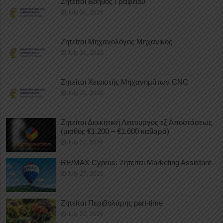
Ζητείται Βοηθός Γραφείου
July 30, 2026
Ζητείται Μηχανολόγος Μηχανικός
July 30, 2026
Ζητείται Χειριστής Μηχανημάτων CNC
July 29, 2026
Ζητείται Διοικητική Λειτουργός εξ Αποστάσεως
(μισθός €1.200 – €1.600 καθαρά)
July 27, 2026
RE/MAX Cyprus: Ζητείται Marketing Assistant
July 27, 2026
Ζητείται Περιβολάρης part-time
July 27, 2026