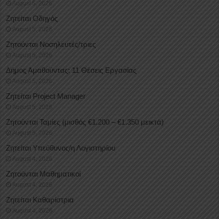
August 5, 2026
Ζητείται Οδηγός
August 5, 2026
Ζητούνται Νοσηλευτές/τριες
August 5, 2026
Δήμος Αμαθούντας: 11 Θέσεις Εργασίας
August 5, 2026
Ζητείται Project Manager
August 5, 2026
Ζητούνται Ταμίες (μισθός €1.200 – €1.350 μεικτά)
August 5, 2026
Ζητείται Υπεύθυνος/η Λογιστηρίου
August 4, 2026
Ζητούνται Μαθηματικοί
August 4, 2026
Ζητείται Καθαρίστρια
August 4, 2026