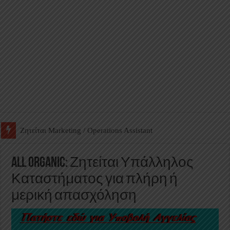
Ζητείται Βοηθός Αποθήκης σε Φαρμακείο
All Organic: Ζητείται Υπάλληλος
Καταστήματος για πλήρη ή
μερική απασχόληση