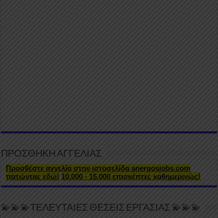
ΠΡΟΣΘΗΚΗ ΑΓΓΕΛΙΑΣ
Προσθέστε αγγελία στην ιστοσελίδα anergosjobs.com
πατώντας εδώ!
10.000 - 15.000 επισκέπτες καθημερινώς!
💫💫💫ΤΕΛΕΥΤΑΙΕΣ ΘΕΣΕΙΣ ΕΡΓΑΣΙΑΣ 💫💫💫