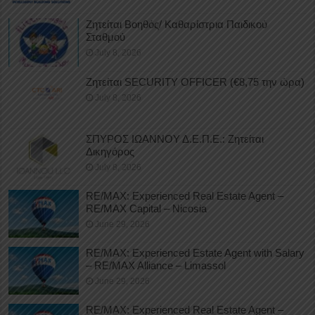
Ζητείται Βοηθός/ Καθαρίστρια Παιδικού
Σταθμού
July 8, 2026
Ζητείται SECURITY OFFICER (€8,75 την ώρα)
July 8, 2026
ΣΠΥΡΟΣ ΙΩΑΝΝΟΥ Δ.Ε.Π.Ε.: Ζητείται
Δικηγόρος
July 8, 2026
RE/MAX: Experienced Real Estate Agent –
RE/MAX Capital – Nicosia
June 29, 2026
RE/MAX: Experienced Estate Agent with Salary
– RE/MAX Alliance – Limassol
June 29, 2026
RE/MAX: Experienced Real Estate Agent –