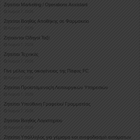
Ζητείται Marketing / Operations Assistant
August 7, 2026
Ζητείται Βοηθός Αποθήκης σε Φαρμακείο
August 7, 2026
Ζητούνται Οδηγοί Ταξί
August 7, 2026
Ζητείται Τεχνικός
August 7, 2026
Γίνε μέλος της οικογένειας της Πάφος FC
August 7, 2026
Ζητείται Προϊστάμενος/η Λειτουργικών Υπηρεσιών
August 7, 2026
Ζητείται Υπεύθυνη Γραφείου/ Γραμματέας
August 7, 2026
Ζητείται Βοηθός Λογιστηρίου
August 6, 2026
Ζητείται Υπάλληλος για γέμισμα και ανεφοδιασμό αυτόματων