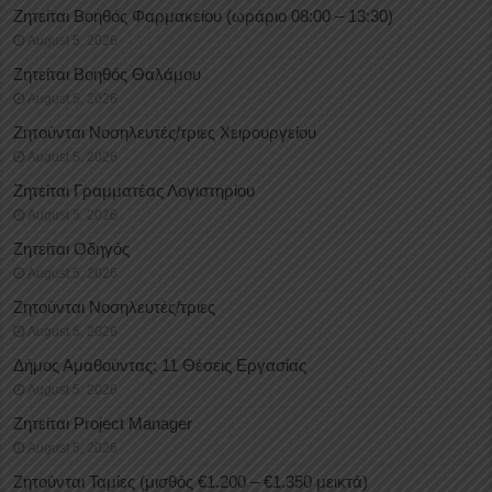
Ζητείται Βοηθός Φαρμακείου (ωράριο 08:00 – 13:30)
August 5, 2026
Ζητείται Βοηθός Θαλάμου
August 5, 2026
Ζητούνται Νοσηλευτές/τριες Χειρουργείου
August 5, 2026
Ζητείται Γραμματέας Λογιστηρίου
August 5, 2026
Ζητείται Οδηγός
August 5, 2026
Ζητούνται Νοσηλευτές/τριες
August 5, 2026
Δήμος Αμαθούντας: 11 Θέσεις Εργασίας
August 5, 2026
Ζητείται Project Manager
August 5, 2026
Ζητούνται Ταμίες (μισθός €1.200 – €1.350 μεικτά)