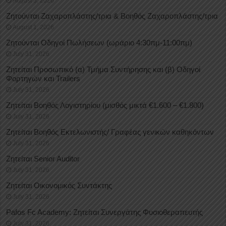
August 3, 2026
Ζητούνται Ζαχαροπλάστης/τρια & Βοηθός Ζαχαροπλάστης/τρια
August 1, 2026
Ζητούνται Οδηγοί Πωλήσεων (ωράριο 4:30πμ-11:00πμ)
July 31, 2026
Ζητείται Προσωπικό (α) Τμήμα Συντήρησης και (β) Οδηγοί
Φορτηγών και Trailers
July 31, 2026
Ζητείται Βοηθός Λογιστηρίου (μισθός μικτά €1.600 – €1.800)
July 31, 2026
Ζητείται Βοηθός Εκτελωνιστής/ Γραφέας γενικών καθηκόντων
July 31, 2026
Ζητείται Senior Auditor
July 31, 2026
Ζητείται Οικονομικός Συντάκτης
July 31, 2026
Pafos Fc Academy: Ζητείται Συνεργάτης Φυσιοθεραπευτής
July 31, 2026