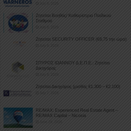
July 9, 2026
Ζητείται Βοηθός/ Καθαρίστρια Παιδικού
Σταθμού
July 8, 2026
Ζητείται SECURITY OFFICER (€8,75 την ώρα)
July 8, 2026
ΣΠΥΡΟΣ ΙΩΑΝΝΟΥ Δ.Ε.Π.Ε.: Ζητείται
Δικηγόρος
July 8, 2026
Ζητείται Δικηγόρος (μισθός €1.300 – €2.100)
July 7, 2026
RE/MAX: Experienced Real Estate Agent –
RE/MAX Capital – Nicosia
June 29, 2026