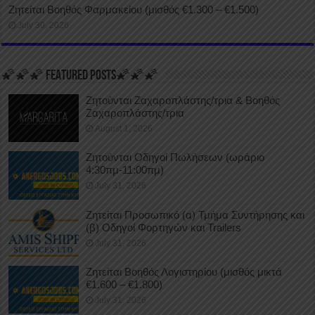
Ζητείται Βοηθός Φαρμακείου (μισθός €1.300 – €1.500)
July 30, 2026
🌠🌠🌠 FEATURED POSTS🌠🌠🌠
Ζητούνται Ζαχαροπλάστης/τρια & Βοηθός
Ζαχαροπλάστης/τρια
August 1, 2026
Ζητούνται Οδηγοί Πωλήσεων (ωράριο
4:30πμ-11:00πμ)
July 31, 2026
Ζητείται Προσωπικό (α) Τμήμα Συντήρησης και
(β) Οδηγοί Φορτηγών και Trailers
July 31, 2026
Ζητείται Βοηθός Λογιστηρίου (μισθός μικτά
€1.600 – €1.800)
July 31, 2026