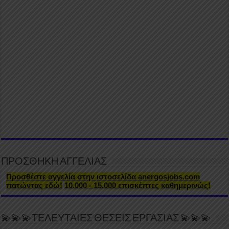
ΠΡΟΣΘΗΚΗ ΑΓΓΕΛΙΑΣ
Προσθέστε αγγελία στην ιστοσελίδα anergosjobs.com
πατώντας εδώ!
10.000 - 15.000 επισκέπτες καθημερινώς!
💫💫💫ΤΕΛΕΥΤΑΙΕΣ ΘΕΣΕΙΣ ΕΡΓΑΣΙΑΣ 💫💫💫