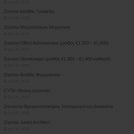
July 31, 2026
Ζητείται Βοηθός Γραφείου
July 30, 2026
Ζητείται Μηχανολόγος Μηχανικός
July 30, 2026
Ζητείται Office Administrator (μισθός €1.200 – €1.600)
July 30, 2026
Ζητείται Storekeeper (μισθός €1.300 – €1.400 καθαρά)
July 30, 2026
Ζητείται Βοηθός Φαρμακείου
July 30, 2026
CYTA: Θέσεις εργασίας
July 30, 2026
Ζητούνται Βρεφονηπιοκόμοι, Νηπιαγωγοί και Δασκάλοι
July 30, 2026
Ζητείται Junior Architect
July 30, 2026