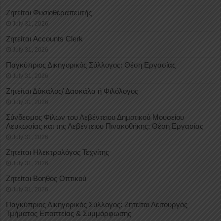
Ζητείται Φυσιοθεραπευτής
July 31, 2026
Ζητείται Accounts Clerk
July 31, 2026
Παγκύπριος Δικηγορικός Σύλλογος: Θέση Εργασίας
July 31, 2026
Ζητείται Δάκαλος/ Δασκάλα ή Φιλόλογος
July 31, 2026
Σύνδεσμος Φίλων του Λεβέντειου Δημοτικού Μουσείου
Λευκωσίας και της Λεβέντειου Πινακοθήκης: Θέση Εργασίας
July 31, 2026
Ζητείται Ηλεκτρολόγος Τεχνίτης
July 31, 2026
Ζητείται Βοηθός Οπτικού
July 31, 2026
Παγκύπριος Δικηγορικός Σύλλογος: Ζητείται Λειτουργός
Τμήματος Εποπτείας & Συμμόρφωσης