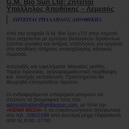
G.M. Bio Sun Ltd: Ζητείται
Υπάλληλος Αποθήκης – Λεμεσός
ZHTEITAI
ΥΠΑΛΛΗΛΟΣ ΑΠΟΘΗΚΗΣ
Από την εταιρεία G.M. Bio Sun LTD στην Λεμεσό
που ασχολείται με εμπόριο βιολογικών προϊόντων
ζητείται γυναίκα και άνδρας υπάλληλος για εργασία
στη αποθήκη πλήρους απασχόλησης κάτοικος
Λεμεσού.
Απολαβές και ωφελήματα: Μηνιαίος μισθός,
Ταμείο προνοίας, Ιατροφαρμακευτική περίθαλψη
και συνεχής εκπαίδευση. Προϋπηρεσία θα
θεωρηθεί επιπρόσθετο προσόν.
Οι ενδιαφερόμενοι υποψήφιοι μπορούν να
στείλουν το βιογραφικό τους στο
administration@gmbiosun.com
, με τίτλο την
«ΚΕΝΗ ΘΕΣΗ»
ή να επικοινωνήσουν τηλεφωνικά
στο
τηλ. 25822288
από Δευτέρα μέχρι Παρασκευή
από τις 8:00 -17:00.