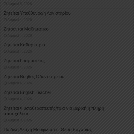
August 5, 2026
Ζητείται Υπεύθυνος/η Λογιστηρίου
August 4, 2026
Ζητούνται Μαθηματικοί
August 4, 2026
Ζητείται Καθαρίστρια
August 4, 2026
Ζητείται Γραμματέας
August 4, 2026
Ζητείται Βοηθός Οδοντιατρείου
August 4, 2026
Ζητείται English Teacher
August 4, 2026
Ζητείται Φυσιοθεραπευτής/τρια για μερική ή πλήρη
απασχόληση
August 3, 2026
Παιδική Λέσχη Μοσφιλωτής: Θέση Εργασίας