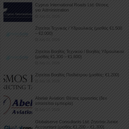
Cyprus International Roads Ltd: Θέσεις
για Administration
July 21, 2026
Ζητείται Τεχνικός / Υδραυλικός (μισθός €1.500
– €2.000)
July 21, 2026
Ζητείται Βοηθός Τεχνικού / Βοηθός Υδραυλικού
(μισθός €1.300 – €1.600)
July 21, 2026
Ζητείται Βοηθός Παιδιάτρου (μισθός: €1.200)
July 18, 2026
Abelair Aviation: Θέσεις εργασίας (δεν
απαιτείται εμπειρία)
July 17, 2026
Globalserve Consultants Ltd: Ζητείται Junior
Accountant (μισθός €1.200 – €1.300)