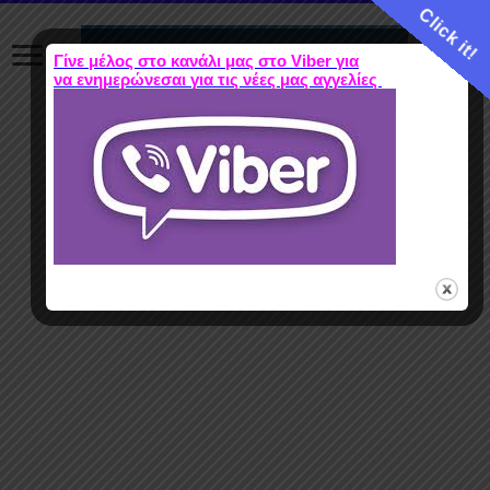
Click it!
Γίνε μέλος στο κανάλι μας στο Viber για
να ενημερώνεσαι για τις νέες μας αγγελίες