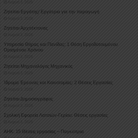
August 3, 2026
Ζητείται Εργάτης/ Εργάτρια για την παραγωγή
August 3, 2026
Ζητείται Αρχιτέκτονας
August 3, 2026
Υπηρεσία Θήρας και Πανίδας: 1 Θέση Eργοδοτουμένου
Oρισμένου Xρόνου
August 3, 2026
Ζητείται Μηχανολόγος Μηχανικός
August 3, 2026
Ίδρυμα Έρευνας και Καινοτομίας: 2 Θέσεις Εργασίας
August 3, 2026
Ζητείται Δημοσιογράφος
August 3, 2026
Σχολική Εφορεία Λατσιών-Γερίου: Θέσεις εργασίας
August 3, 2026
ΑΗΚ: 15 Θέσεις εργασίας – Παγκύπρια