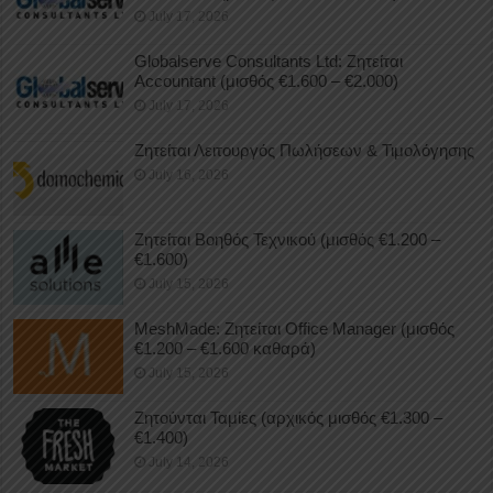
July 17, 2026
Globalserve Consultants Ltd: Ζητείται
Accountant (μισθός €1.600 – €2.000)
July 17, 2026
Ζητείται Λειτουργός Πωλήσεων & Τιμολόγησης
July 16, 2026
Ζητείται Βοηθός Τεχνικού (μισθός €1.200 –
€1.600)
July 15, 2026
MeshMade: Ζητείται Office Manager (μισθός
€1.200 – €1.600 καθαρά)
July 15, 2026
Ζητούνται Ταμίες (αρχικός μισθός €1.300 –
€1.400)
July 14, 2026