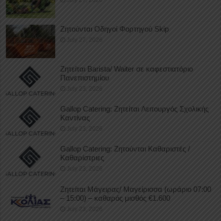
Ζητούνται Οδηγοί Φορτηγού Skip
July 27, 2026
Ζητείται Barista/ Waiter σε καφεστιατόριο
Πανεπιστημίου
July 23, 2026
Gallop Catering: Ζητείται Λειτουργός Σχολικής
Καντίνας
July 23, 2026
Gallop Catering: Ζητούνται Καθαριστές /
Καθαρίστριες
July 23, 2026
Ζητείται Μάγειρας/ Μαγείρισσα (ωράριο 07:00
– 15:00) – καθαρός μισθός €1.600
July 23, 2026