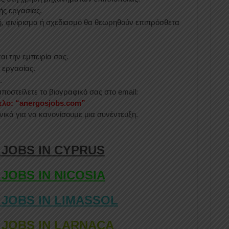
ής εργασίας.
ή, φινίρισμα ή σχεδιασμό θα θεωρηθούν επιπρόσθετα
αι την εμπειρία σας.
 εργασίας.
.
οστείλετε το βιογραφικό σας στο email:
ίτλο: “anergosjobs.com”
νικά για να κανονίσουμε μια συνέντευξη.
 JOBS IN CYPRUS
 JOBS IN NICOSIA
 JOBS IN LIMASSOL
 JOBS IN LARNACA