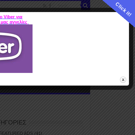
Click it!
ο Viber για
 μας αγγελίες
ME
FEATURED ADS
ΤΙΜΕΣ
Terms
ΤΗΓΟΡΙΕΣ
FEATURED ADS
(41)