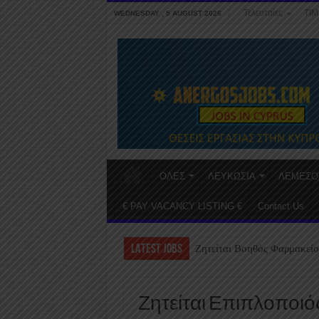
Τελευταίες
ΤΙΜ
WEDNESDAY , 5 AUGUST 2026
ΟΛΕΣ
ΛΕΥΚΩΣΙΑ
ΛΕΜΕΣΟ
€ PAY VACANCY LISTING €
Contact Us
LATEST JOBS
Ζητείται Βοηθός Φαρμακείο
Ζητείται Επιπλοποιό