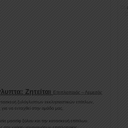
λυπτα: Ζητείται
Επιπλοποιός – Λεμεσός
 κατασκευή ξυλόγλυπτων εκκλησιαστικών επίπλων,
 για να ενταχθεί στην ομάδα μας.
σία μασσίφ ξύλου και την κατασκευή επίπλων.
ες στη χρήση μηχανημάτων επιπλοποιίας.