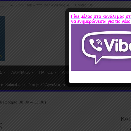
ΕΣ
► Submit Job – Υποβολή Αγγελίας ◄
Contact Us
Γίνε μέλος στο κανάλι μας στ
να ενημερώνεσαι για τις νέες
Σ
ΛΑΡΝΑΚΑ
ΠΑΦΟΣ
ΑΜΜΟΧΩΣΤΟΣ
WORK FROM HO
► Submit Job – Υποβολή Αγγελίας ◄
υ (ωράριο 08:00 – 13:30)
ΚΑ
ς