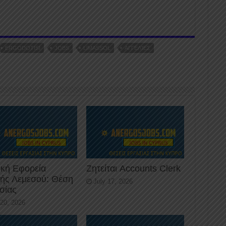
n
b
er
ERGODOTISI
JOBS
LIMASSOL
ΑΓΓΕΛΊΕΣ
ική Εφορεία
Ζητείται Accounts Clerk
κής Λεμεσού: Θέση
July 17, 2026
σίας
 20, 2026