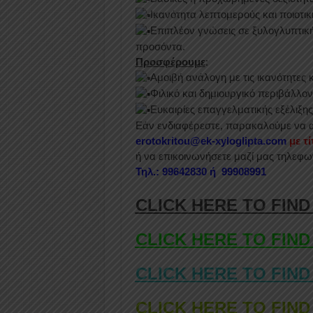
Ικανότητα λεπτομερούς και ποιοτικ
Επιπλέον γνώσεις σε ξυλογλυπτικ
προσόντα.
Προσφέρουμε
:
Αμοιβή ανάλογη με τις ικανότητες κ
Φιλικό και δημιουργικό περιβάλλον
Ευκαιρίες επαγγελματικής εξέλιξης
Εάν ενδιαφέρεστε, παρακαλούμε να απ
erotokritou@ek-xyloglipta.com
με τ
ή να επικοινωνήσετε μαζί μας τηλεφω
Τηλ.:
99642830 ή 99908991
CLICK HERE TO FIND
CLICK HERE TO FIND
CLICK HERE TO FIND
CLICK HERE TO FIND