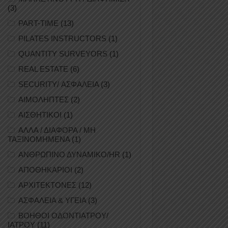
(3)
PART-TIME
(13)
PILATES INSTRUCTORS
(1)
QUANTITY SURVEYORS
(1)
REAL ESTATE
(6)
SECURITY/ ΑΣΦΑΛΕΙΑ
(3)
ΑΙΜΟΛΗΠΤΕΣ
(2)
ΑΙΣΘΗΤΙΚΟΙ
(1)
ΑΛΛΑ / ΔΙΑΦΟΡΑ / ΜΗ
ΤΑΞΙΝΟΜΗΜΕΝΑ
(1)
ΑΝΘΡΩΠΙΝΟ ΔΥΝΑΜΙΚΟ/HR
(1)
ΑΠΟΘΗΚΑΡΙΟΙ
(2)
ΑΡΧΙΤΕΚΤΟΝΕΣ
(12)
ΑΣΦΑΛΕΙΑ & ΥΓΕΙΑ
(3)
ΒΟΗΘΟΙ ΟΔΟΝΤΙΑΤΡΟΥ/
ΙΑΤΡΟΥ
(11)