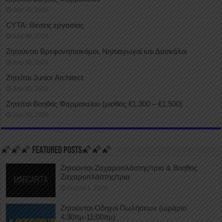
July 30, 2026
CYTA: Θέσεις εργασίας
July 30, 2026
Ζητούνται Βρεφονηπιοκόμοι, Νηπιαγωγοί και Δασκάλοι
July 30, 2026
Ζητείται Junior Architect
July 30, 2026
Ζητείται Βοηθός Φαρμακείου (μισθός €1.300 – €1.500)
July 30, 2026
🌠🌠🌠 FEATURED POSTS🌠🌠🌠
Ζητούνται Ζαχαροπλάστης/τρια & Βοηθός
Ζαχαροπλάστης/τρια
August 1, 2026
Ζητούνται Οδηγοί Πωλήσεων (ωράριο
4:30πμ-11:00πμ)