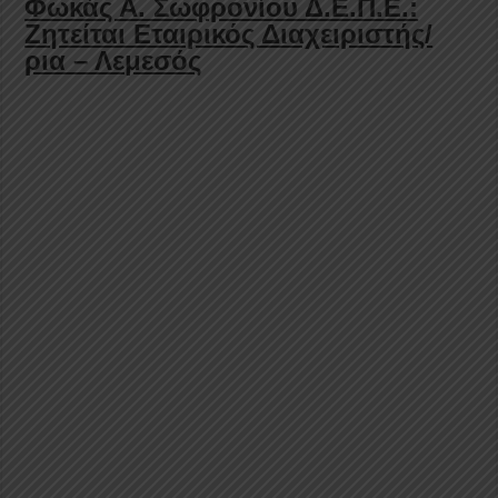
Φωκάς Α. Σωφρονίου Δ.Ε.Π.Ε.:
Ζητείται Εταιρικός Διαχειριστής/
ρια – Λεμεσός