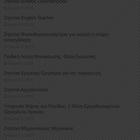
Ζητείται Βοηθός Οδοντιατρείου
August 4, 2026
Ζητείται English Teacher
August 4, 2026
Ζητείται Φυσιοθεραπευτής/τρια για μερική ή πλήρη
απασχόληση
August 3, 2026
Παιδική Λέσχη Μοσφιλωτής: Θέση Εργασίας
August 3, 2026
Ζητείται Εργάτης/ Εργάτρια για την παραγωγή
August 3, 2026
Ζητείται Αρχιτέκτονας
August 3, 2026
Υπηρεσία Θήρας και Πανίδας: 1 Θέση Eργοδοτουμένου
Oρισμένου Xρόνου
August 3, 2026
Ζητείται Μηχανολόγος Μηχανικός
August 3, 2026