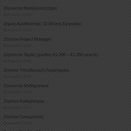
Ζητούνται Νοσηλευτές/τριες
August 5, 2026
Δήμος Αμαθούντας: 11 Θέσεις Εργασίας
August 5, 2026
Ζητείται Project Manager
August 5, 2026
Ζητούνται Ταμίες (μισθός €1.200 – €1.350 μεικτά)
August 5, 2026
Ζητείται Υπεύθυνος/η Λογιστηρίου
August 4, 2026
Ζητούνται Μαθηματικοί
August 4, 2026
Ζητείται Καθαρίστρια
August 4, 2026
Ζητείται Γραμματέας
August 4, 2026