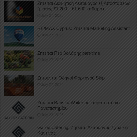
Ζητείται Διοικητική Λειτουργός εξ Αποστάσεως
(μισθός €1.200 – €1.600 καθαρά)
July 27, 2026
RE/MAX Cyprus: Ζητείται Marketing Assistant
July 27, 2026
Ζητείται Περιβολάρης part-time
July 27, 2026
Ζητούνται Οδηγοί Φορτηγού Skip
July 27, 2026
Ζητείται Barista/ Waiter σε καφεστιατόριο
Πανεπιστημίου
July 23, 2026
Gallop Catering: Ζητείται Λειτουργός Σχολικής
Καντίνας