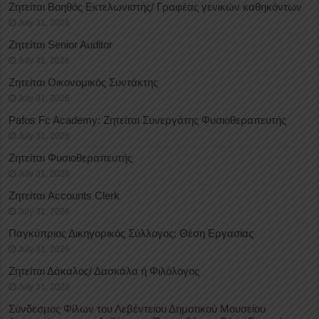
Ζητείται Βοηθός Εκτελωνιστής/ Γραφέας γενικών καθηκόντων
July 31, 2026
Ζητείται Senior Auditor
July 31, 2026
Ζητείται Οικονομικός Συντάκτης
July 31, 2026
Pafos Fc Academy: Ζητείται Συνεργάτης Φυσιοθεραπευτής
July 31, 2026
Ζητείται Φυσιοθεραπευτής
July 31, 2026
Ζητείται Accounts Clerk
July 31, 2026
Παγκύπριος Δικηγορικός Σύλλογος: Θέση Εργασίας
July 31, 2026
Ζητείται Δάκαλος/ Δασκάλα ή Φιλόλογος
July 31, 2026
Σύνδεσμος Φίλων του Λεβέντειου Δημοτικού Μουσείου