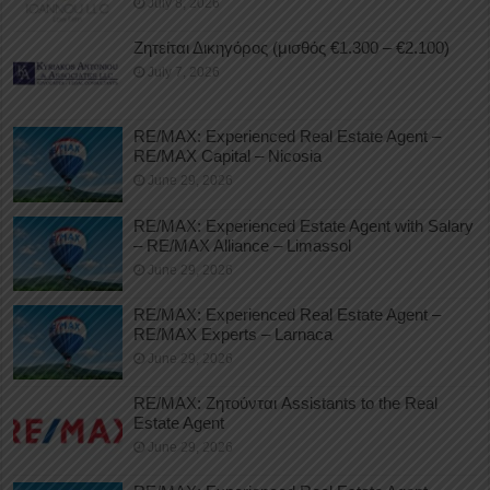
July 8, 2026
Ζητείται Δικηγόρος (μισθός €1.300 – €2.100)
July 7, 2026
RE/MAX: Experienced Real Estate Agent –
RE/MAX Capital – Nicosia
June 29, 2026
RE/MAX: Experienced Estate Agent with Salary
– RE/MAX Alliance – Limassol
June 29, 2026
RE/MAX: Experienced Real Estate Agent –
RE/MAX Experts – Larnaca
June 29, 2026
RE/MAX: Ζητούνται Assistants to the Real
Estate Agent
June 29, 2026