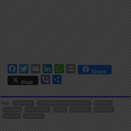
F
T
E
Li
W
Pr
Share
a
wi
m
n
h
in
Vi
S
Post
c
tt
ail
k
at
t
b
h
e
er
e
s
er
ar
Tags
b
dI
A
AGGELIES
CORPORATE ADMINISTRATORS
CYPRUS
e
ERGASIA
ERGODOTISI
JOBS
LIMASSOL
ΑΓΓΕΛΊΕΣ
o
n
p
ΕΡΓΑΣΊΑ
ΛΕΜΕΣΌΣ
o
p