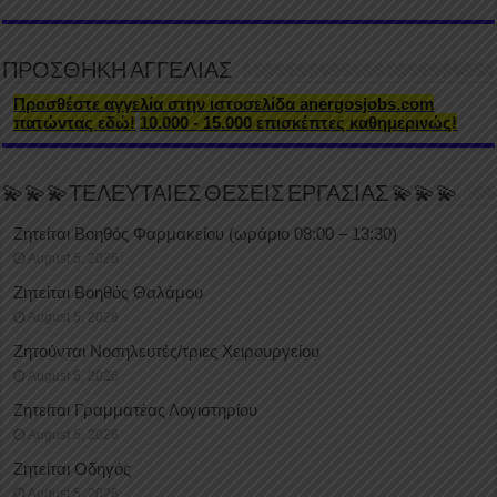
ΠΡΟΣΘΗΚΗ ΑΓΓΕΛΙΑΣ
Προσθέστε αγγελία στην ιστοσελίδα anergosjobs.com
πατώντας εδώ!
10.000 - 15.000 επισκέπτες καθημερινώς!
💫💫💫ΤΕΛΕΥΤΑΙΕΣ ΘΕΣΕΙΣ ΕΡΓΑΣΙΑΣ 💫💫💫
Ζητείται Βοηθός Φαρμακείου (ωράριο 08:00 – 13:30)
August 5, 2026
Ζητείται Βοηθός Θαλάμου
August 5, 2026
Ζητούνται Νοσηλευτές/τριες Χειρουργείου
August 5, 2026
Ζητείται Γραμματέας Λογιστηρίου
August 5, 2026
Ζητείται Οδηγός
August 5, 2026