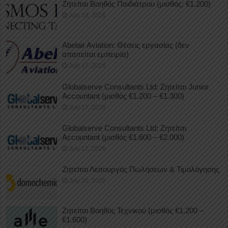
Ζητείται Βοηθός Παιδιάτρου (μισθός: €1.200)
July 18, 2026
Abelair Aviation: Θέσεις εργασίας (δεν
απαιτείται εμπειρία)
July 17, 2026
Globalserve Consultants Ltd: Ζητείται Junior
Accountant (μισθός €1.200 – €1.300)
July 17, 2026
Globalserve Consultants Ltd: Ζητείται
Accountant (μισθός €1.600 – €2.000)
July 17, 2026
Ζητείται Λειτουργός Πωλήσεων & Τιμολόγησης
July 16, 2026
Ζητείται Βοηθός Τεχνικού (μισθός €1.200 –
€1.600)