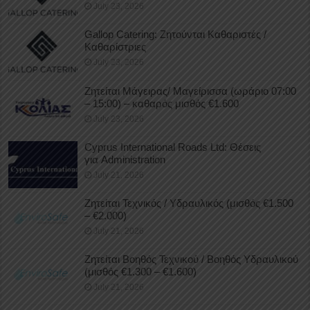
July 23, 2026
Gallop Catering: Ζητούνται Καθαριστές /
Καθαρίστριες
July 23, 2026
Ζητείται Μάγειρας/ Μαγείρισσα (ωράριο 07:00
– 15:00) – καθαρός μισθός €1.600
July 23, 2026
Cyprus International Roads Ltd: Θέσεις
για Administration
July 21, 2026
Ζητείται Τεχνικός / Υδραυλικός (μισθός €1.500
– €2.000)
July 21, 2026
Ζητείται Βοηθός Τεχνικού / Βοηθός Υδραυλικού
(μισθός €1.300 – €1.600)
July 21, 2026