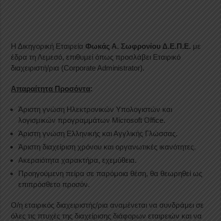
Η Δικηγορική Εταιρεία
Φωκάς Α. Σωφρονίου Δ.Ε.Π.Ε.
με
έδρα τη Λεμεσό, επιθυμεί όπως προσλάβει Εταιρικό
διαχειριστή/ρια (Corporate Administrator).
Απαραίτητα Προσόντα
:
Άριστη γνώση Ηλεκτρονικών Υπολογιστών και
λογισμικών προγραμμάτων Microsoft Office.
Άριστη γνώση Ελληνικής και Αγγλικής Γλώσσας.
Άριστη διαχείριση χρόνου και οργανωτικές ικανότητες.
Ακεραιότητα χαρακτήρα, εχεμύθεια.
Προηγούμενη πείρα σε παρόμοια θέση, θα θεωρηθεί ως
επιπρόσθετο προσόν.
Ο/η εταιρικός διαχειριστής/ρια αναμένεται να συνδράμει σε
όλες τις πτυχές της διαχείρισης διάφορων εταιρειών και να