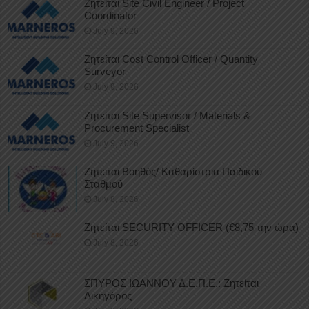
Ζητείται Site Civil Engineer / Project
Coordinator
July 9, 2026
Ζητείται Cost Control Officer / Quantity
Surveyor
July 9, 2026
Ζητείται Site Supervisor / Materials &
Procurement Specialist
July 9, 2026
Ζητείται Βοηθός/ Καθαρίστρια Παιδικού
Σταθμού
July 8, 2026
Ζητείται SECURITY OFFICER (€8,75 την ώρα)
July 8, 2026
ΣΠΥΡΟΣ ΙΩΑΝΝΟΥ Δ.Ε.Π.Ε.: Ζητείται
Δικηγόρος