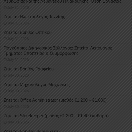
Λευκωσίας και της Λεβέντειου Πινακοθήκης: Θέση Εργασίας
July 31, 2026
Ζητείται Ηλεκτρολόγος Τεχνίτης
July 31, 2026
Ζητείται Βοηθός Οπτικού
July 31, 2026
Παγκύπριος Δικηγορικός Σύλλογος: Ζητείται Λειτουργός
Τμήματος Εποπτείας & Συμμόρφωσης
July 31, 2026
Ζητείται Βοηθός Γραφείου
July 30, 2026
Ζητείται Μηχανολόγος Μηχανικός
July 30, 2026
Ζητείται Office Administrator (μισθός €1.200 – €1.600)
July 30, 2026
Ζητείται Storekeeper (μισθός €1.300 – €1.400 καθαρά)
July 30, 2026
Ζητείται Βοηθός Φαρμακείου