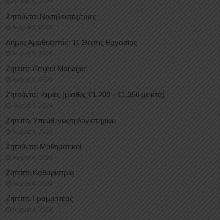
August 5, 2026
Ζητούνται Νοσηλευτές/τριες
August 5, 2026
Δήμος Αμαθούντας: 11 Θέσεις Εργασίας
August 5, 2026
Ζητείται Project Manager
August 5, 2026
Ζητούνται Ταμίες (μισθός €1.200 – €1.350 μεικτά)
August 5, 2026
Ζητείται Υπεύθυνος/η Λογιστηρίου
August 4, 2026
Ζητούνται Μαθηματικοί
August 4, 2026
Ζητείται Καθαρίστρια
August 4, 2026
Ζητείται Γραμματέας
August 4, 2026