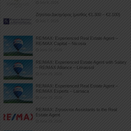
July 8, 2026
Ζητείται Δικηγόρος (μισθός €1.300 – €2.100)
July 7, 2026
RE/MAX: Experienced Real Estate Agent –
RE/MAX Capital – Nicosia
June 29, 2026
RE/MAX: Experienced Estate Agent with Salary
– RE/MAX Alliance – Limassol
June 29, 2026
RE/MAX: Experienced Real Estate Agent –
RE/MAX Experts – Larnaca
June 29, 2026
RE/MAX: Ζητούνται Assistants to the Real
Estate Agent
June 29, 2026