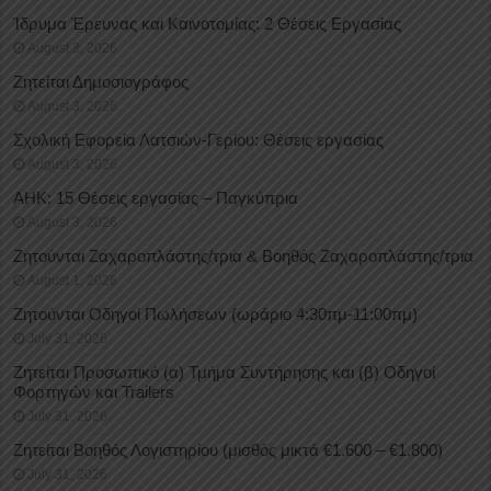
Ίδρυμα Έρευνας και Καινοτομίας: 2 Θέσεις Εργασίας
August 3, 2026
Ζητείται Δημοσιογράφος
August 3, 2026
Σχολική Εφορεία Λατσιών-Γερίου: Θέσεις εργασίας
August 3, 2026
ΑΗΚ: 15 Θέσεις εργασίας – Παγκύπρια
August 3, 2026
Ζητούνται Ζαχαροπλάστης/τρια & Βοηθός Ζαχαροπλάστης/τρια
August 1, 2026
Ζητούνται Οδηγοί Πωλήσεων (ωράριο 4:30πμ-11:00πμ)
July 31, 2026
Ζητείται Προσωπικό (α) Τμήμα Συντήρησης και (β) Οδηγοί
Φορτηγών και Trailers
July 31, 2026
Ζητείται Βοηθός Λογιστηρίου (μισθός μικτά €1.600 – €1.800)
July 31, 2026