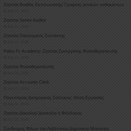
Ζητείται Βοηθός Εκτελωνιστής/ Γραφέας γενικών καθηκόντων
July 31, 2026
Ζητείται Senior Auditor
July 31, 2026
Ζητείται Οικονομικός Συντάκτης
July 31, 2026
Pafos Fc Academy: Ζητείται Συνεργάτης Φυσιοθεραπευτής
July 31, 2026
Ζητείται Φυσιοθεραπευτής
July 31, 2026
Ζητείται Accounts Clerk
July 31, 2026
Παγκύπριος Δικηγορικός Σύλλογος: Θέση Εργασίας
July 31, 2026
Ζητείται Δάκαλος/ Δασκάλα ή Φιλόλογος
July 31, 2026
Σύνδεσμος Φίλων του Λεβέντειου Δημοτικού Μουσείου