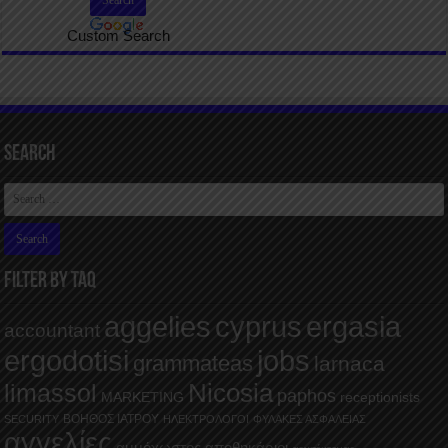
Custom Search
Search
FILTER BY TAQ
aggelies
cyprus
ergasia
accountant
ergodotisi
jobs
grammateas
larnaca
Nicosia
limassol
paphos
MARKETING
receptionists
ΒΟΗΘΟΣ ΙΑΤΡΟΥ
SECURITY
ΗΛΕΚΤΡΟΛΟΓΟΙ
ΦΥΛΑΚΕΣ ΑΣΦΑΛΕΙΑΣ
αγγελίες
αμμόχωστος
αποθηκάριοι