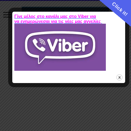
Click it!
Γίνε μέλος στο κανάλι μας στο Viber για
να ενημερώνεσαι για τις νέες μας αγγελίες