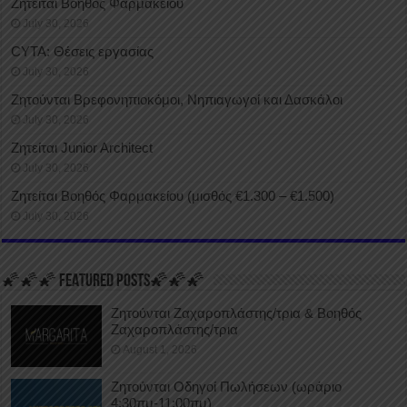
Ζητείται Βοηθός Φαρμακείου
July 30, 2026
CYTA: Θέσεις εργασίας
July 30, 2026
Ζητούνται Βρεφονηπιοκόμοι, Νηπιαγωγοί και Δασκάλοι
July 30, 2026
Ζητείται Junior Architect
July 30, 2026
Ζητείται Βοηθός Φαρμακείου (μισθός €1.300 – €1.500)
July 30, 2026
🌠🌠🌠 FEATURED POSTS🌠🌠🌠
Ζητούνται Ζαχαροπλάστης/τρια & Βοηθός
Ζαχαροπλάστης/τρια
August 1, 2026
Ζητούνται Οδηγοί Πωλήσεων (ωράριο
4:30πμ-11:00πμ)