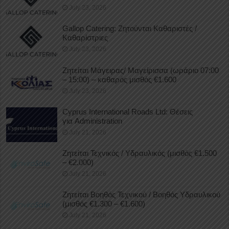
July 23, 2026
Gallop Catering: Ζητούνται Καθαριστές /
Καθαρίστριες
July 23, 2026
Ζητείται Μάγειρας/ Μαγείρισσα (ωράριο 07:00
– 15:00) – καθαρός μισθός €1.600
July 23, 2026
Cyprus International Roads Ltd: Θέσεις
για Administration
July 21, 2026
Ζητείται Τεχνικός / Υδραυλικός (μισθός €1.500
– €2.000)
July 21, 2026
Ζητείται Βοηθός Τεχνικού / Βοηθός Υδραυλικού
(μισθός €1.300 – €1.600)
July 21, 2026