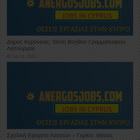
Δήμος Κερύνειας: Θέση Βοηθού Γραμματειακού
Λειτουργού
July 12, 2026
Σχολική Εφορεία Λατσιών – Γερίου: Θέσεις