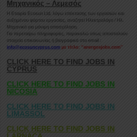
Μηχανικός – Λεμεσός
Η Εταιρία Ecosun Ltd, λόγω επέκτασης των εργασιών και
αυξημένου φόρτου εργασίας, αναζητεί Ηλεκτρολόγο / Ηλ.
Μηχανικό για μόνιμη απασχόληση.
Για περεταίρω πληροφορίες, παρακαλώ οπως αποσταλούν
στοιχεία επικοινωνίας ή βιογραφικά στο email :
info@ecosuncyprus.com
με τίτλο: “anergosjobs.com”
CLICK HERE TO FIND JOBS IN
CYPRUS
CLICK HERE TO FIND JOBS IN
NICOSIA
CLICK HERE TO FIND JOBS IN
LIMASSOL
CLICK HERE TO FIND JOBS IN
LARNACA