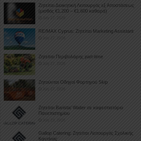
Ζητείται Διοικητική Λειτουργός εξ Αποστάσεως
(μισθός €1.200 – €1.600 καθαρά)
July 27, 2026
RE/MAX Cyprus: Ζητείται Marketing Assistant
July 27, 2026
Ζητείται Περιβολάρης part-time
July 27, 2026
Ζητούνται Οδηγοί Φορτηγού Skip
July 27, 2026
Ζητείται Barista/ Waiter σε καφεστιατόριο
Πανεπιστημίου
July 23, 2026
Gallop Catering: Ζητείται Λειτουργός Σχολικής
Καντίνας