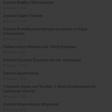
Ζητείται Βοηθός Οδοντιατρείου
August 4, 2026
Ζητείται English Teacher
August 4, 2026
Ζητείται Φυσιοθεραπευτής/τρια για μερική ή πλήρη
απασχόληση
August 3, 2026
Παιδική Λέσχη Μοσφιλωτής: Θέση Εργασίας
August 3, 2026
Ζητείται Εργάτης/ Εργάτρια για την παραγωγή
August 3, 2026
Ζητείται Αρχιτέκτονας
August 3, 2026
Υπηρεσία Θήρας και Πανίδας: 1 Θέση Eργοδοτουμένου
Oρισμένου Xρόνου
August 3, 2026
Ζητείται Μηχανολόγος Μηχανικός
August 3, 2026