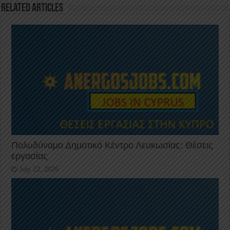
k
Related Articles
Πολυδύναμο Δημοτικό Κέντρο Λευκωσίας: Θέσεις
εργασίας
July 22, 2026