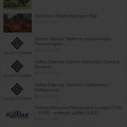
Ζητούνται Οδηγοί Φορτηγού Skip
July 27, 2026
Ζητείται Barista/ Waiter σε καφεστιατόριο
Πανεπιστημίου
July 23, 2026
Gallop Catering: Ζητείται Λειτουργός Σχολικής
Καντίνας
July 23, 2026
Gallop Catering: Ζητούνται Καθαριστές /
Καθαρίστριες
July 23, 2026
Ζητείται Μάγειρας/ Μαγείρισσα (ωράριο 07:00
– 15:00) – καθαρός μισθός €1.600
July 23, 2026