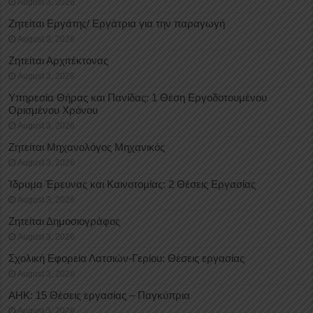
August 3, 2026
Ζητείται Εργάτης/ Εργάτρια για την παραγωγή
August 3, 2026
Ζητείται Αρχιτέκτονας
August 3, 2026
Υπηρεσία Θήρας και Πανίδας: 1 Θέση Eργοδοτουμένου
Oρισμένου Xρόνου
August 3, 2026
Ζητείται Μηχανολόγος Μηχανικός
August 3, 2026
Ίδρυμα Έρευνας και Καινοτομίας: 2 Θέσεις Εργασίας
August 3, 2026
Ζητείται Δημοσιογράφος
August 3, 2026
Σχολική Εφορεία Λατσιών-Γερίου: Θέσεις εργασίας
August 3, 2026
ΑΗΚ: 15 Θέσεις εργασίας – Παγκύπρια
August 3, 2026