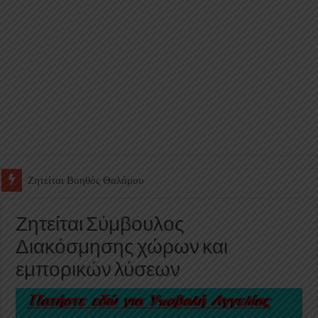
Ζητείται Βοηθός Θαλάμου
Ζητείται Σύμβουλος
Διακόσμησης χώρων και
εμπορικών λύσεων