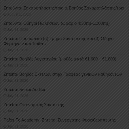
Ζητούνται Ζαχαροπλάστης/τρια & Βοηθός Ζαχαροπλάστης/τρια
August 1, 2026
Ζητούνται Οδηγοί Πωλήσεων (ωράριο 4:30πμ-11:00πμ)
July 31, 2026
Ζητείται Προσωπικό (α) Τμήμα Συντήρησης και (β) Οδηγοί
Φορτηγών και Trailers
July 31, 2026
Ζητείται Βοηθός Λογιστηρίου (μισθός μικτά €1.600 – €1.800)
July 31, 2026
Ζητείται Βοηθός Εκτελωνιστής/ Γραφέας γενικών καθηκόντων
July 31, 2026
Ζητείται Senior Auditor
July 31, 2026
Ζητείται Οικονομικός Συντάκτης
July 31, 2026
Pafos Fc Academy: Ζητείται Συνεργάτης Φυσιοθεραπευτής
July 31, 2026