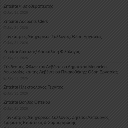
Ζητείται Φυσιοθεραπευτής
July 31, 2026
Ζητείται Accounts Clerk
July 31, 2026
Παγκύπριος Δικηγορικός Σύλλογος: Θέση Εργασίας
July 31, 2026
Ζητείται Δάκαλος/ Δασκάλα ή Φιλόλογος
July 31, 2026
Σύνδεσμος Φίλων του Λεβέντειου Δημοτικού Μουσείου
Λευκωσίας και της Λεβέντειου Πινακοθήκης: Θέση Εργασίας
July 31, 2026
Ζητείται Ηλεκτρολόγος Τεχνίτης
July 31, 2026
Ζητείται Βοηθός Οπτικού
July 31, 2026
Παγκύπριος Δικηγορικός Σύλλογος: Ζητείται Λειτουργός
Τμήματος Εποπτείας & Συμμόρφωσης