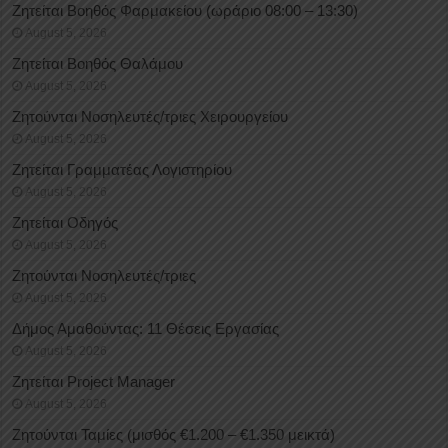
Ζητείται Βοηθός Φαρμακείου (ωράριο 08:00 – 13:30)
August 5, 2026
Ζητείται Βοηθός Θαλάμου
August 5, 2026
Ζητούνται Νοσηλευτές/τριες Χειρουργείου
August 5, 2026
Ζητείται Γραμματέας Λογιστηρίου
August 5, 2026
Ζητείται Οδηγός
August 5, 2026
Ζητούνται Νοσηλευτές/τριες
August 5, 2026
Δήμος Αμαθούντας: 11 Θέσεις Εργασίας
August 5, 2026
Ζητείται Project Manager
August 5, 2026
Ζητούνται Ταμίες (μισθός €1.200 – €1.350 μεικτά)