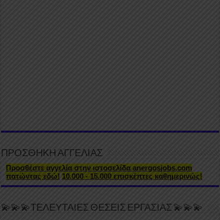
ΠΡΟΣΘΗΚΗ ΑΓΓΕΛΙΑΣ
Προσθέστε αγγελία στην ιστοσελίδα anergosjobs.com
πατώντας εδώ!
10.000 - 15.000 επισκέπτες καθημερινώς!
💫💫💫ΤΕΛΕΥΤΑΙΕΣ ΘΕΣΕΙΣ ΕΡΓΑΣΙΑΣ 💫💫💫