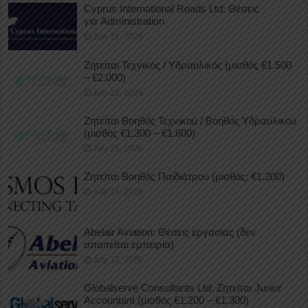
Cyprus International Roads Ltd: Θέσεις
για Administration
July 21, 2026
Ζητείται Τεχνικός / Υδραυλικός (μισθός €1.500
– €2.000)
July 21, 2026
Ζητείται Βοηθός Τεχνικού / Βοηθός Υδραυλικού
(μισθός €1.300 – €1.600)
July 21, 2026
Ζητείται Βοηθός Παιδιάτρου (μισθός: €1.200)
July 18, 2026
Abelair Aviation: Θέσεις εργασίας (δεν
απαιτείται εμπειρία)
July 17, 2026
Globalserve Consultants Ltd: Ζητείται Junior
Accountant (μισθός €1.200 – €1.300)