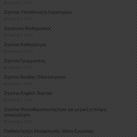
August 5, 2026
Ζητείται Υπεύθυνος/η Λογιστηρίου
August 4, 2026
Ζητούνται Μαθηματικοί
August 4, 2026
Ζητείται Καθαρίστρια
August 4, 2026
Ζητείται Γραμματέας
August 4, 2026
Ζητείται Βοηθός Οδοντιατρείου
August 4, 2026
Ζητείται English Teacher
August 4, 2026
Ζητείται Φυσιοθεραπευτής/τρια για μερική ή πλήρη
απασχόληση
August 3, 2026
Παιδική Λέσχη Μοσφιλωτής: Θέση Εργασίας