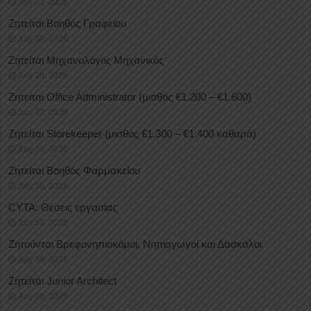
July 31, 2026
Ζητείται Βοηθός Γραφείου
July 30, 2026
Ζητείται Μηχανολόγος Μηχανικός
July 30, 2026
Ζητείται Office Administrator (μισθός €1.200 – €1.600)
July 30, 2026
Ζητείται Storekeeper (μισθός €1.300 – €1.400 καθαρά)
July 30, 2026
Ζητείται Βοηθός Φαρμακείου
July 30, 2026
CYTA: Θέσεις εργασίας
July 30, 2026
Ζητούνται Βρεφονηπιοκόμοι, Νηπιαγωγοί και Δασκάλοι
July 30, 2026
Ζητείται Junior Architect
July 30, 2026