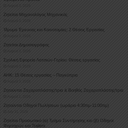
August 3, 2026
Ζητείται Μηχανολόγος Μηχανικός
August 3, 2026
Ίδρυμα Έρευνας και Καινοτομίας: 2 Θέσεις Εργασίας
August 3, 2026
Ζητείται Δημοσιογράφος
August 3, 2026
Σχολική Εφορεία Λατσιών-Γερίου: Θέσεις εργασίας
August 3, 2026
ΑΗΚ: 15 Θέσεις εργασίας – Παγκύπρια
August 3, 2026
Ζητούνται Ζαχαροπλάστης/τρια & Βοηθός Ζαχαροπλάστης/τρια
August 1, 2026
Ζητούνται Οδηγοί Πωλήσεων (ωράριο 4:30πμ-11:00πμ)
July 31, 2026
Ζητείται Προσωπικό (α) Τμήμα Συντήρησης και (β) Οδηγοί
Φορτηγών και Trailers