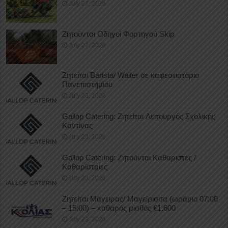
July 27, 2026
Ζητούνται Οδηγοί Φορτηγού Skip
July 27, 2026
Ζητείται Barista/ Waiter σε καφεστιατόριο
Πανεπιστημίου
July 23, 2026
Gallop Catering: Ζητείται Λειτουργός Σχολικής
Καντίνας
July 23, 2026
Gallop Catering: Ζητούνται Καθαριστές /
Καθαρίστριες
July 23, 2026
Ζητείται Μάγειρας/ Μαγείρισσα (ωράριο 07:00
– 15:00) – καθαρός μισθός €1.600
July 23, 2026