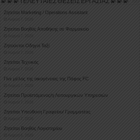
💫💫💫ΤΕΛΕΥΤΑΙΕΣ ΘΕΣΕΙΣ ΕΡΓΑΣΙΑΣ 💫💫💫
Ζητείται Marketing / Operations Assistant
August 7, 2026
Ζητείται Βοηθός Αποθήκης σε Φαρμακείο
August 7, 2026
Ζητούνται Οδηγοί Ταξί
August 7, 2026
Ζητείται Τεχνικός
August 7, 2026
Γίνε μέλος της οικογένειας της Πάφος FC
August 7, 2026
Ζητείται Προϊστάμενος/η Λειτουργικών Υπηρεσιών
August 7, 2026
Ζητείται Υπεύθυνη Γραφείου/ Γραμματέας
August 7, 2026
Ζητείται Βοηθός Λογιστηρίου
August 6, 2026