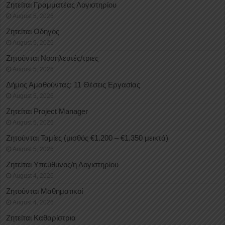
Ζητείται Γραμματέας Λογιστηρίου
August 5, 2026
Ζητείται Οδηγός
August 5, 2026
Ζητούνται Νοσηλευτές/τριες
August 5, 2026
Δήμος Αμαθούντας: 11 Θέσεις Εργασίας
August 5, 2026
Ζητείται Project Manager
August 5, 2026
Ζητούνται Ταμίες (μισθός €1.200 – €1.350 μεικτά)
August 5, 2026
Ζητείται Υπεύθυνος/η Λογιστηρίου
August 4, 2026
Ζητούνται Μαθηματικοί
August 4, 2026
Ζητείται Καθαρίστρια