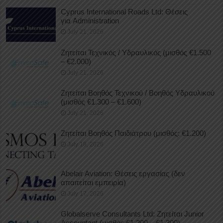
Cyprus International Roads Ltd: Θέσεις
για Administration
July 21, 2026
Ζητείται Τεχνικός / Υδραυλικός (μισθός €1.500
– €2.000)
July 21, 2026
Ζητείται Βοηθός Τεχνικού / Βοηθός Υδραυλικού
(μισθός €1.300 – €1.600)
July 21, 2026
Ζητείται Βοηθός Παιδιάτρου (μισθός: €1.200)
July 18, 2026
Abelair Aviation: Θέσεις εργασίας (δεν
απαιτείται εμπειρία)
July 17, 2026
Globalserve Consultants Ltd: Ζητείται Junior
Accountant (μισθός €1.200 – €1.300)