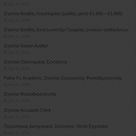
July 31, 2026
Ζητείται Βοηθός Λογιστηρίου (μισθός μικτά €1.600 – €1.800)
July 31, 2026
Ζητείται Βοηθός Εκτελωνιστής/ Γραφέας γενικών καθηκόντων
July 31, 2026
Ζητείται Senior Auditor
July 31, 2026
Ζητείται Οικονομικός Συντάκτης
July 31, 2026
Pafos Fc Academy: Ζητείται Συνεργάτης Φυσιοθεραπευτής
July 31, 2026
Ζητείται Φυσιοθεραπευτής
July 31, 2026
Ζητείται Accounts Clerk
July 31, 2026
Παγκύπριος Δικηγορικός Σύλλογος: Θέση Εργασίας
July 31, 2026