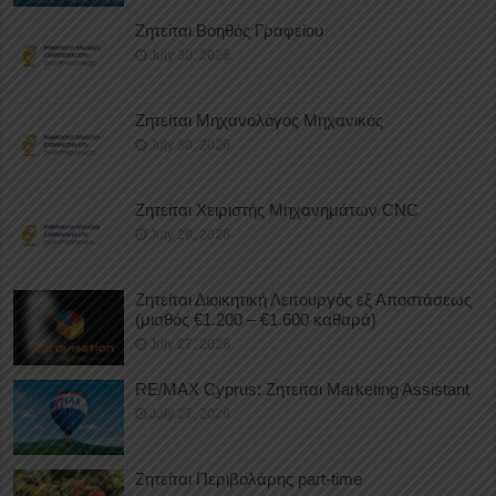
Ζητείται Βοηθός Γραφείου
July 30, 2026
Ζητείται Μηχανολόγος Μηχανικός
July 30, 2026
Ζητείται Χειριστής Μηχανημάτων CNC
July 29, 2026
Ζητείται Διοικητική Λειτουργός εξ Αποστάσεως
(μισθός €1.200 – €1.600 καθαρά)
July 27, 2026
RE/MAX Cyprus: Ζητείται Marketing Assistant
July 27, 2026
Ζητείται Περιβολάρης part-time