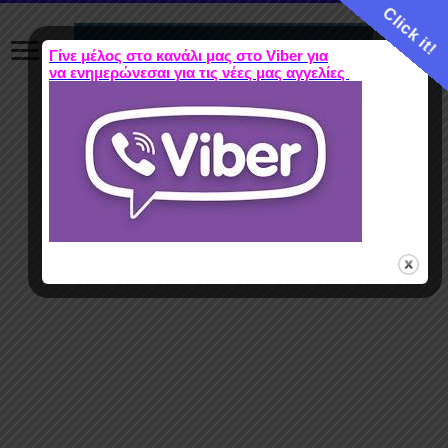
Click it!
Γίνε μέλος στο κανάλι μας στο Viber για
να ενημερώνεσαι για τις νέες μας αγγελίες