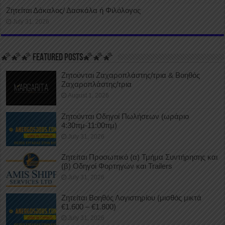
Ζητείται Δάκαλος/ Δασκάλα ή Φιλόλογος
July 31, 2026
🌠🌠🌠 FEATURED POSTS🌠🌠🌠
Ζητούνται Ζαχαροπλάστης/τρια & Βοηθός
Ζαχαροπλάστης/τρια
August 1, 2026
Ζητούνται Οδηγοί Πωλήσεων (ωράριο
4:30πμ-11:00πμ)
July 31, 2026
Ζητείται Προσωπικό (α) Τμήμα Συντήρησης και
(β) Οδηγοί Φορτηγών και Trailers
July 31, 2026
Ζητείται Βοηθός Λογιστηρίου (μισθός μικτά
€1.600 – €1.800)
July 31, 2026