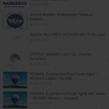
July 9, 2026
Ζητείται Βοηθός/ Καθαρίστρια Παιδικού
Σταθμού
July 8, 2026
Ζητείται SECURITY OFFICER (€8,75 την ώρα)
July 8, 2026
ΣΠΥΡΟΣ ΙΩΑΝΝΟΥ Δ.Ε.Π.Ε.: Ζητείται
Δικηγόρος
July 8, 2026
RE/MAX: Experienced Real Estate Agent –
RE/MAX Capital – Nicosia
June 29, 2026
RE/MAX: Experienced Estate Agent with Salary
– RE/MAX Alliance – Limassol
June 29, 2026