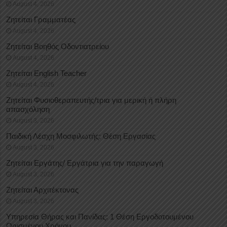
August 4, 2026
Ζητείται Γραμματέας
August 4, 2026
Ζητείται Βοηθός Οδοντιατρείου
August 4, 2026
Ζητείται English Teacher
August 4, 2026
Ζητείται Φυσιοθεραπευτής/τρια για μερική ή πλήρη
απασχόληση
August 3, 2026
Παιδική Λέσχη Μοσφιλωτής: Θέση Εργασίας
August 3, 2026
Ζητείται Εργάτης/ Εργάτρια για την παραγωγή
August 3, 2026
Ζητείται Αρχιτέκτονας
August 3, 2026
Υπηρεσία Θήρας και Πανίδας: 1 Θέση Eργοδοτουμένου
Oρισμένου Xρόνου