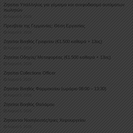
Ζητείται Υπάλληλος για γέμισμα και ανεφοδιασμό αυτόματων
πωλητών
August 6, 2026
Πρεσβεία της Γερμανίας: Θέση Εργασίας
August 6, 2026
Ζητείται Βοηθός Γραφείου (€1.500 καθαρά + 13ος)
August 6, 2026
Ζητείται Οδηγός/ Μεταφορέας (€1.500 καθαρά + 13ος)
August 6, 2026
Ζητείται Collections Officer
August 6, 2026
Ζητείται Βοηθός Φαρμακείου (ωράριο 08:00 – 13:30)
August 5, 2026
Ζητείται Βοηθός Θαλάμου
August 5, 2026
Ζητούνται Νοσηλευτές/τριες Χειρουργείου
August 5, 2026