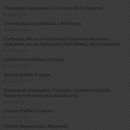
Παγκύπριος Δικηγορικός Σύλλογος: Θέση Εργασίας
July 31, 2026
Ζητείται Δάκαλος/ Δασκάλα ή Φιλόλογος
July 31, 2026
Σύνδεσμος Φίλων του Λεβέντειου Δημοτικού Μουσείου
Λευκωσίας και της Λεβέντειου Πινακοθήκης: Θέση Εργασίας
July 31, 2026
Ζητείται Ηλεκτρολόγος Τεχνίτης
July 31, 2026
Ζητείται Βοηθός Οπτικού
July 31, 2026
Παγκύπριος Δικηγορικός Σύλλογος: Ζητείται Λειτουργός
Τμήματος Εποπτείας & Συμμόρφωσης
July 31, 2026
Ζητείται Βοηθός Γραφείου
July 30, 2026
Ζητείται Μηχανολόγος Μηχανικός