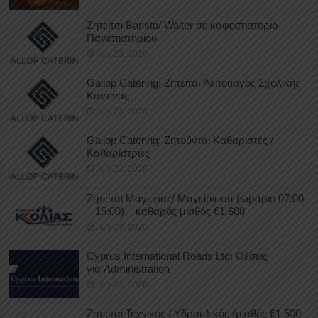
Ζητείται Barista/ Waiter σε καφεστιατόριο
Πανεπιστημίου
July 23, 2026
Gallop Catering: Ζητείται Λειτουργός Σχολικής
Καντίνας
July 23, 2026
Gallop Catering: Ζητούνται Καθαριστές /
Καθαρίστριες
July 23, 2026
Ζητείται Μάγειρας/ Μαγείρισσα (ωράριο 07:00
– 15:00) – καθαρός μισθός €1.600
July 23, 2026
Cyprus International Roads Ltd: Θέσεις
για Administration
July 21, 2026
Ζητείται Τεχνικός / Υδραυλικός (μισθός €1.500