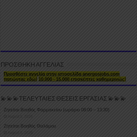
ΠΡΟΣΘΗΚΗ ΑΓΓΕΛΙΑΣ
Προσθέστε αγγελία στην ιστοσελίδα anergosjobs.com
πατώντας εδώ!
10.000 - 15.000 επισκέπτες καθημερινώς!
💫💫💫ΤΕΛΕΥΤΑΙΕΣ ΘΕΣΕΙΣ ΕΡΓΑΣΙΑΣ 💫💫💫
Ζητείται Βοηθός Φαρμακείου (ωράριο 08:00 – 13:30)
August 5, 2026
Ζητείται Βοηθός Θαλάμου
August 5, 2026