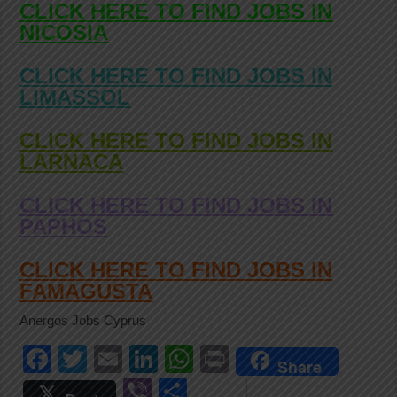
CLICK HERE TO FIND JOBS IN
NICOSIA
CLICK HERE TO FIND JOBS IN
LIMASSOL
CLICK HERE TO FIND JOBS IN
LARNACA
CLICK HERE TO FIND JOBS IN
PAPHOS
CLICK HERE TO FIND JOBS IN
FAMAGUSTA
Anergos Jobs Cyprus
F
T
E
Li
W
Pr
Share
a
wi
m
n
h
in
Vi
S