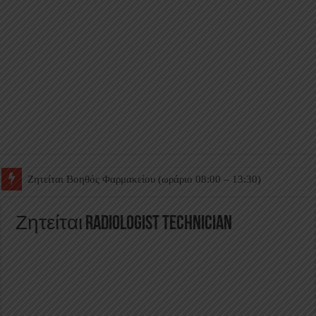
Ζητείται Βοηθός Θαλάμου
Ζητείται Radiologist Technician