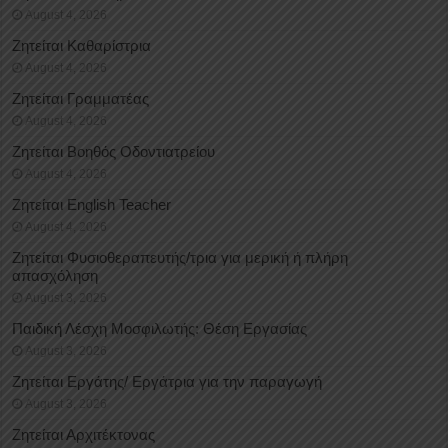
August 4, 2026
Ζητείται Καθαρίστρια
August 4, 2026
Ζητείται Γραμματέας
August 4, 2026
Ζητείται Βοηθός Οδοντιατρείου
August 4, 2026
Ζητείται English Teacher
August 4, 2026
Ζητείται Φυσιοθεραπευτής/τρια για μερική ή πλήρη
απασχόληση
August 3, 2026
Παιδική Λέσχη Μοσφιλωτής: Θέση Εργασίας
August 3, 2026
Ζητείται Εργάτης/ Εργάτρια για την παραγωγή
August 3, 2026
Ζητείται Αρχιτέκτονας