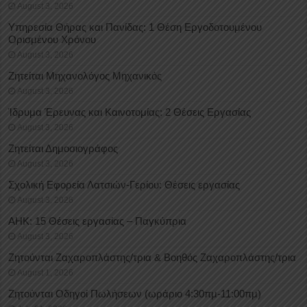
August 3, 2026
Υπηρεσία Θήρας και Πανίδας: 1 Θέση Eργοδοτουμένου
Oρισμένου Xρόνου
August 3, 2026
Ζητείται Μηχανολόγος Μηχανικός
August 3, 2026
Ίδρυμα Έρευνας και Καινοτομίας: 2 Θέσεις Εργασίας
August 3, 2026
Ζητείται Δημοσιογράφος
August 3, 2026
Σχολική Εφορεία Λατσιών-Γερίου: Θέσεις εργασίας
August 3, 2026
ΑΗΚ: 15 Θέσεις εργασίας – Παγκύπρια
August 3, 2026
Ζητούνται Ζαχαροπλάστης/τρια & Βοηθός Ζαχαροπλάστης/τρια
August 1, 2026
Ζητούνται Οδηγοί Πωλήσεων (ωράριο 4:30πμ-11:00πμ)