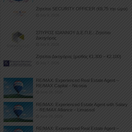
Ζητείται SECURITY OFFICER (€8,75 την ώρα)
July 8, 2026
ΣΠΥΡΟΣ ΙΩΑΝΝΟΥ Δ.Ε.Π.Ε.: Ζητείται
Δικηγόρος
July 8, 2026
Ζητείται Δικηγόρος (μισθός €1.300 – €2.100)
July 7, 2026
RE/MAX: Experienced Real Estate Agent –
RE/MAX Capital – Nicosia
June 29, 2026
RE/MAX: Experienced Estate Agent with Salary
– RE/MAX Alliance – Limassol
June 29, 2026
RE/MAX: Experienced Real Estate Agent –