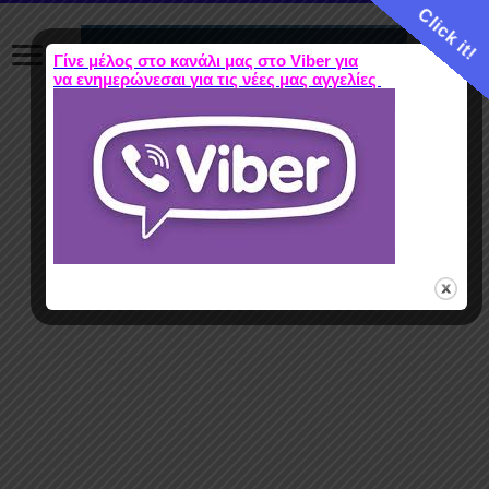
Click it!
Γίνε μέλος στο κανάλι μας στο Viber για
να ενημερώνεσαι για τις νέες μας αγγελίες