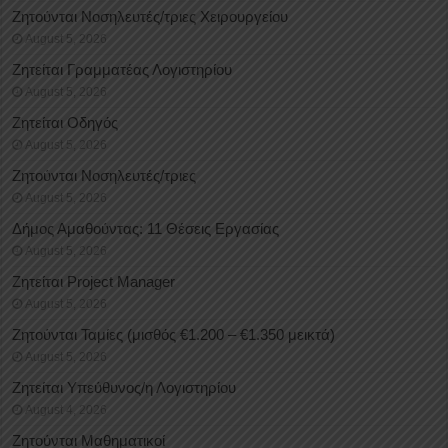
Ζητούνται Νοσηλευτές/τριες Χειρουργείου
August 5, 2026
Ζητείται Γραμματέας Λογιστηρίου
August 5, 2026
Ζητείται Οδηγός
August 5, 2026
Ζητούνται Νοσηλευτές/τριες
August 5, 2026
Δήμος Αμαθούντας: 11 Θέσεις Εργασίας
August 5, 2026
Ζητείται Project Manager
August 5, 2026
Ζητούνται Ταμίες (μισθός €1.200 – €1.350 μεικτά)
August 5, 2026
Ζητείται Υπεύθυνος/η Λογιστηρίου
August 4, 2026
Ζητούνται Μαθηματικοί