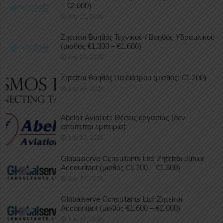
– €2.000)
July 21, 2026
Ζητείται Βοηθός Τεχνικού / Βοηθός Υδραυλικού
(μισθός €1.300 – €1.600)
July 21, 2026
Ζητείται Βοηθός Παιδιάτρου (μισθός: €1.200)
July 18, 2026
Abelair Aviation: Θέσεις εργασίας (δεν
απαιτείται εμπειρία)
July 17, 2026
Globalserve Consultants Ltd: Ζητείται Junior
Accountant (μισθός €1.200 – €1.300)
July 17, 2026
Globalserve Consultants Ltd: Ζητείται
Accountant (μισθός €1.600 – €2.000)
July 17, 2026