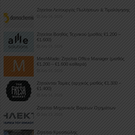
Ζητείται Λειτουργός Πωλήσεων & Τιμολόγησης
July 16, 2026
Ζητείται Βοηθός Τεχνικού (μισθός €1.200 –
€1.600)
July 15, 2026
MeshMade: Ζητείται Office Manager (μισθός
€1.200 – €1.600 καθαρά)
July 15, 2026
Ζητούνται Ταμίες (αρχικός μισθός €1.300 –
€1.400)
July 14, 2026
Ζητείται Μηχανικός Βαρέων Οχημάτων
July 13, 2026
Ζητείται Κρεοπώλης