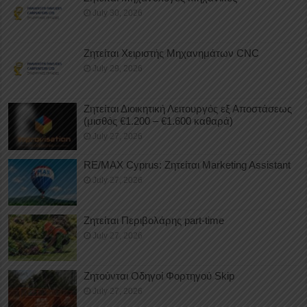
July 30, 2026
Ζητείται Χειριστής Μηχανημάτων CNC
July 29, 2026
Ζητείται Διοικητική Λειτουργός εξ Αποστάσεως
(μισθός €1.200 – €1.600 καθαρά)
July 27, 2026
RE/MAX Cyprus: Ζητείται Marketing Assistant
July 27, 2026
Ζητείται Περιβολάρης part-time
July 27, 2026
Ζητούνται Οδηγοί Φορτηγού Skip
July 27, 2026