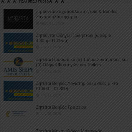
🌠🌠🌠 FEATURED POSTS🌠🌠🌠
Ζητούνται Ζαχαροπλάστης/τρια & Βοηθός
Ζαχαροπλάστης/τρια
August 1, 2026
Ζητούνται Οδηγοί Πωλήσεων (ωράριο
4:30πμ-11:00πμ)
July 31, 2026
Ζητείται Προσωπικό (α) Τμήμα Συντήρησης και
(β) Οδηγοί Φορτηγών και Trailers
July 31, 2026
Ζητείται Βοηθός Λογιστηρίου (μισθός μικτά
€1.600 – €1.800)
July 31, 2026
Ζητείται Βοηθός Γραφείου
July 30, 2026
Ζητείται Μηχανολόγος Μηχανικός