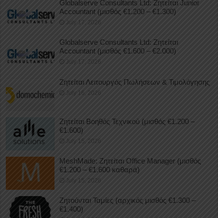
Globalserve Consultants Ltd: Ζητείται Junior
Accountant (μισθός €1.200 – €1.300)
July 17, 2026
Globalserve Consultants Ltd: Ζητείται
Accountant (μισθός €1.600 – €2.000)
July 17, 2026
Ζητείται Λειτουργός Πωλήσεων & Τιμολόγησης
July 16, 2026
Ζητείται Βοηθός Τεχνικού (μισθός €1.200 –
€1.600)
July 15, 2026
MeshMade: Ζητείται Office Manager (μισθός
€1.200 – €1.600 καθαρά)
July 15, 2026
Ζητούνται Ταμίες (αρχικός μισθός €1.300 –
€1.400)