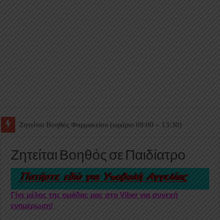
Ζητείται Βοηθός Θαλάμου
Ζητείται Βοηθός σε Παιδίατρο
Γίνε μέλος της ομάδας μας στο Viber για συνεχή
ενημέρωση!