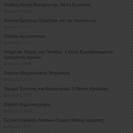
Παιδική Λέσχη Μοσφιλωτής: Θέση Εργασίας
August 3, 2026
Ζητείται Εργάτης/ Εργάτρια για την παραγωγή
August 3, 2026
Ζητείται Αρχιτέκτονας
August 3, 2026
Υπηρεσία Θήρας και Πανίδας: 1 Θέση Eργοδοτουμένου
Oρισμένου Xρόνου
August 3, 2026
Ζητείται Μηχανολόγος Μηχανικός
August 3, 2026
Ίδρυμα Έρευνας και Καινοτομίας: 2 Θέσεις Εργασίας
August 3, 2026
Ζητείται Δημοσιογράφος
August 3, 2026
Σχολική Εφορεία Λατσιών-Γερίου: Θέσεις εργασίας
August 3, 2026