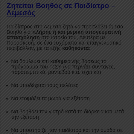
Ζητείται Βοηθός σε Παιδίατρο –
Λεμεσός
Παιδίατρος στη Λεμεσό ζητά να προσλάβει άμεσα
Βοηθό για
π
λήρης ή και
μερική απογευματινή
απασχόληση
στο ιατρείο του, Δευτέρα με
Παρασκευή, σε ένα ευχάριστο και επαγγελματικό
περιβάλλον, με τα εξής
καθήκοντα
:
Να δουλεύει επί καθημερινής βάσεως το
πρόγραμμα του ΓεΣΥ (να περνάει συνταγές,
παραπεμπτικά, ραντεβού κ.α. σχετικά)
Να υποδέχεται τους πελάτες
Να ετοιμάζει τα μωρά για εξέταση
Να βοηθάει τον γιατρό κατά τη διάρκεια και μετά
την εξέταση
Να υποστηρίζει τον παιδίατρο και την ομάδα σε