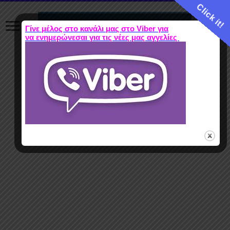
Click it!
Γίνε μέλος στο κανάλι μας στο Viber για
να ενημερώνεσαι για τις νέες μας αγγελίες