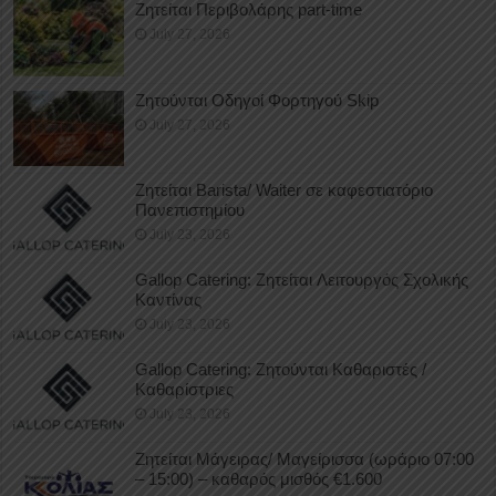
Ζητείται Περιβολάρης part-time
July 27, 2026
Ζητούνται Οδηγοί Φορτηγού Skip
July 27, 2026
Ζητείται Barista/ Waiter σε καφεστιατόριο
Πανεπιστημίου
July 23, 2026
Gallop Catering: Ζητείται Λειτουργός Σχολικής
Καντίνας
July 23, 2026
Gallop Catering: Ζητούνται Καθαριστές /
Καθαρίστριες
July 23, 2026
Ζητείται Μάγειρας/ Μαγείρισσα (ωράριο 07:00
– 15:00) – καθαρός μισθός €1.600