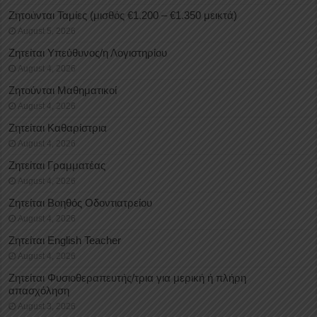
Ζητούνται Ταμίες (μισθός €1.200 – €1.350 μεικτά)
August 5, 2026
Ζητείται Υπεύθυνος/η Λογιστηρίου
August 4, 2026
Ζητούνται Μαθηματικοί
August 4, 2026
Ζητείται Καθαρίστρια
August 4, 2026
Ζητείται Γραμματέας
August 4, 2026
Ζητείται Βοηθός Οδοντιατρείου
August 4, 2026
Ζητείται English Teacher
August 4, 2026
Ζητείται Φυσιοθεραπευτής/τρια για μερική ή πλήρη
απασχόληση
August 3, 2026