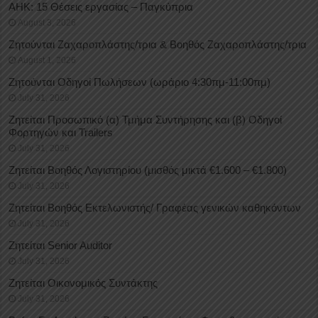
ΑΗΚ: 15 Θέσεις εργασίας – Παγκύπρια
August 3, 2026
Ζητούνται Ζαχαροπλάστης/τρια & Βοηθός Ζαχαροπλάστης/τρια
August 1, 2026
Ζητούνται Οδηγοί Πωλήσεων (ωράριο 4:30πμ-11:00πμ)
July 31, 2026
Ζητείται Προσωπικό (α) Τμήμα Συντήρησης και (β) Οδηγοί
Φορτηγών και Trailers
July 31, 2026
Ζητείται Βοηθός Λογιστηρίου (μισθός μικτά €1.600 – €1.800)
July 31, 2026
Ζητείται Βοηθός Εκτελωνιστής/ Γραφέας γενικών καθηκόντων
July 31, 2026
Ζητείται Senior Auditor
July 31, 2026
Ζητείται Οικονομικός Συντάκτης
July 31, 2026