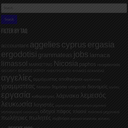
FILTER BY TAQ
aggelies
cyprus
ergasia
accountant
ergodotisi
jobs
grammateas
larnaca
Nicosia
limassol
paphos
MARKETING
receptionists
ΒΟΗΘΟΣ ΙΑΤΡΟΥ
SECURITY
ΗΛΕΚΤΡΟΛΟΓΟΙ
ΦΥΛΑΚΕΣ ΑΣΦΑΛΕΙΑΣ
αγγελίες
αμμόχωστος
αποθηκάριοι
αρχιτέκτονας
γραμματέας
διανομείς
δημόσια υπηρεσία
δάσκαλοι
εργάτες
εργασία
λεμεσός
λάρνακα
καθαρίστριες
λευκωσία
λογιστές
μηχανολόγοι
μηχανολόγοι μηχανικοί
οδηγοί
πάφος
πλασιέ
νηπιαγωγοί
πολιτικοί μηχανικοί
νοσηλευτές
πωλήτριες
πωλητές
σερβιτόροι
φρουροί ασφαλείας
φύλακες