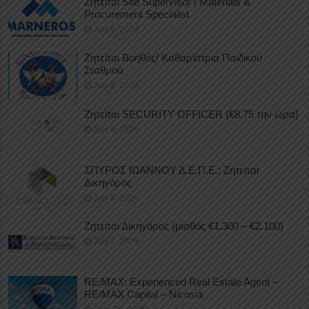
Ζητείται Site Supervisor / Materials &
Procurement Specialist
July 9, 2026
Ζητείται Βοηθός/ Καθαρίστρια Παιδικού
Σταθμού
July 8, 2026
Ζητείται SECURITY OFFICER (€8,75 την ώρα)
July 8, 2026
ΣΠΥΡΟΣ ΙΩΑΝΝΟΥ Δ.Ε.Π.Ε.: Ζητείται
Δικηγόρος
July 8, 2026
Ζητείται Δικηγόρος (μισθός €1.300 – €2.100)
July 7, 2026
RE/MAX: Experienced Real Estate Agent –
RE/MAX Capital – Nicosia