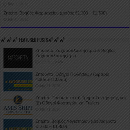
July 30, 2026
Ζητείται Βοηθός Φαρμακείου (μισθός €1.300 – €1.500)
July 30, 2026
🌠🌠🌠 FEATURED POSTS🌠🌠🌠
Ζητούνται Ζαχαροπλάστης/τρια & Βοηθός
Ζαχαροπλάστης/τρια
August 1, 2026
Ζητούνται Οδηγοί Πωλήσεων (ωράριο
4:30πμ-11:00πμ)
July 31, 2026
Ζητείται Προσωπικό (α) Τμήμα Συντήρησης και
(β) Οδηγοί Φορτηγών και Trailers
July 31, 2026
Ζητείται Βοηθός Λογιστηρίου (μισθός μικτά
€1.600 – €1.800)