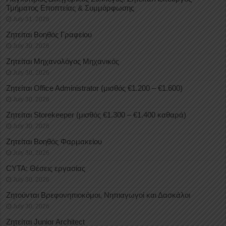
Τμήματος Εποπτείας & Συμμόρφωσης
July 31, 2026
Ζητείται Βοηθός Γραφείου
July 30, 2026
Ζητείται Μηχανολόγος Μηχανικός
July 30, 2026
Ζητείται Office Administrator (μισθός €1.200 – €1.600)
July 30, 2026
Ζητείται Storekeeper (μισθός €1.300 – €1.400 καθαρά)
July 30, 2026
Ζητείται Βοηθός Φαρμακείου
July 30, 2026
CYTA: Θέσεις εργασίας
July 30, 2026
Ζητούνται Βρεφονηπιοκόμοι, Νηπιαγωγοί και Δασκάλοι
July 30, 2026
Ζητείται Junior Architect