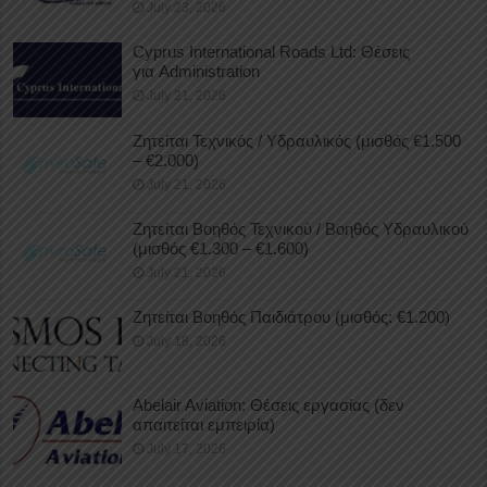
July 23, 2026
Cyprus International Roads Ltd: Θέσεις
για Administration
July 21, 2026
Ζητείται Τεχνικός / Υδραυλικός (μισθός €1.500
– €2.000)
July 21, 2026
Ζητείται Βοηθός Τεχνικού / Βοηθός Υδραυλικού
(μισθός €1.300 – €1.600)
July 21, 2026
Ζητείται Βοηθός Παιδιάτρου (μισθός: €1.200)
July 18, 2026
Abelair Aviation: Θέσεις εργασίας (δεν
απαιτείται εμπειρία)
July 17, 2026