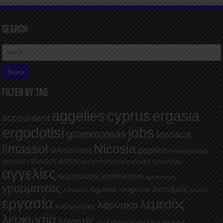
Search
FILTER BY TAQ
aggelies
cyprus
ergasia
accountant
ergodotisi
jobs
grammateas
larnaca
Nicosia
limassol
paphos
MARKETING
receptionists
ΒΟΗΘΟΣ ΙΑΤΡΟΥ
SECURITY
ΗΛΕΚΤΡΟΛΟΓΟΙ
ΦΥΛΑΚΕΣ ΑΣΦΑΛΕΙΑΣ
αγγελίες
αμμόχωστος
αποθηκάριοι
αρχιτέκτονας
γραμματέας
διανομείς
δημόσια υπηρεσία
δάσκαλοι
εργάτες
εργασία
λεμεσός
λάρνακα
καθαρίστριες
λευκωσία
λογιστές
μηχανολόγοι
μηχανολόγοι μηχανικοί