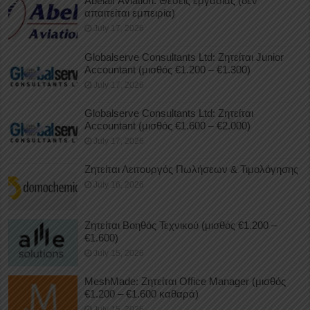
Abelair Aviation: Θέσεις εργασίας (δεν
απαιτείται εμπειρία)
July 17, 2026
Globalserve Consultants Ltd: Ζητείται Junior
Accountant (μισθός €1.200 – €1.300)
July 17, 2026
Globalserve Consultants Ltd: Ζητείται
Accountant (μισθός €1.600 – €2.000)
July 17, 2026
Ζητείται Λειτουργός Πωλήσεων & Τιμολόγησης
July 16, 2026
Ζητείται Βοηθός Τεχνικού (μισθός €1.200 –
€1.600)
July 15, 2026
MeshMade: Ζητείται Office Manager (μισθός
€1.200 – €1.600 καθαρά)
July 15, 2026