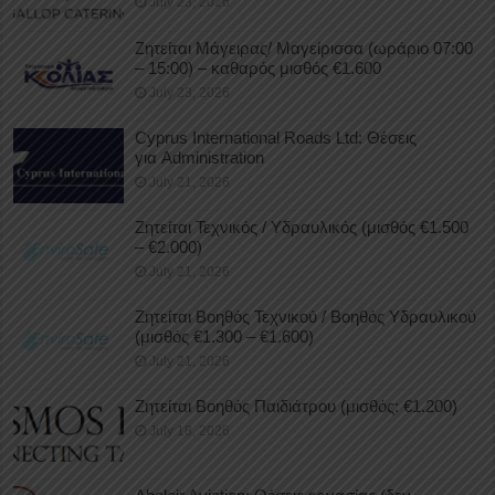
July 23, 2026
Ζητείται Μάγειρας/ Μαγείρισσα (ωράριο 07:00
– 15:00) – καθαρός μισθός €1.600
July 23, 2026
Cyprus International Roads Ltd: Θέσεις
για Administration
July 21, 2026
Ζητείται Τεχνικός / Υδραυλικός (μισθός €1.500
– €2.000)
July 21, 2026
Ζητείται Βοηθός Τεχνικού / Βοηθός Υδραυλικού
(μισθός €1.300 – €1.600)
July 21, 2026
Ζητείται Βοηθός Παιδιάτρου (μισθός: €1.200)
July 18, 2026