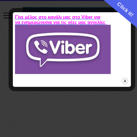
Click it!
Γίνε μέλος στο κανάλι μας στο Viber για
να ενημερώνεσαι για τις νέες μας αγγελίες