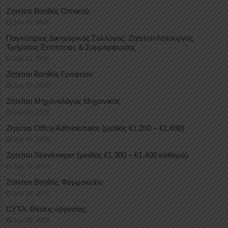
Ζητείται Βοηθός Οπτικού
July 31, 2026
Παγκύπριος Δικηγορικός Σύλλογος: Ζητείται Λειτουργός
Τμήματος Εποπτείας & Συμμόρφωσης
July 31, 2026
Ζητείται Βοηθός Γραφείου
July 30, 2026
Ζητείται Μηχανολόγος Μηχανικός
July 30, 2026
Ζητείται Office Administrator (μισθός €1.200 – €1.600)
July 30, 2026
Ζητείται Storekeeper (μισθός €1.300 – €1.400 καθαρά)
July 30, 2026
Ζητείται Βοηθός Φαρμακείου
July 30, 2026
CYTA: Θέσεις εργασίας
July 30, 2026