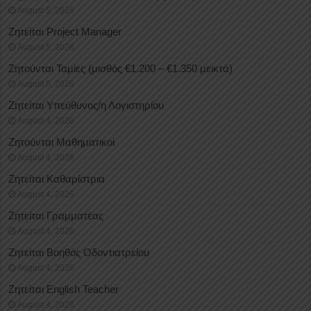
August 5, 2026
Ζητείται Project Manager
August 5, 2026
Ζητούνται Ταμίες (μισθός €1.200 – €1.350 μεικτά)
August 5, 2026
Ζητείται Υπεύθυνος/η Λογιστηρίου
August 4, 2026
Ζητούνται Μαθηματικοί
August 4, 2026
Ζητείται Καθαρίστρια
August 4, 2026
Ζητείται Γραμματέας
August 4, 2026
Ζητείται Βοηθός Οδοντιατρείου
August 4, 2026
Ζητείται English Teacher
August 4, 2026