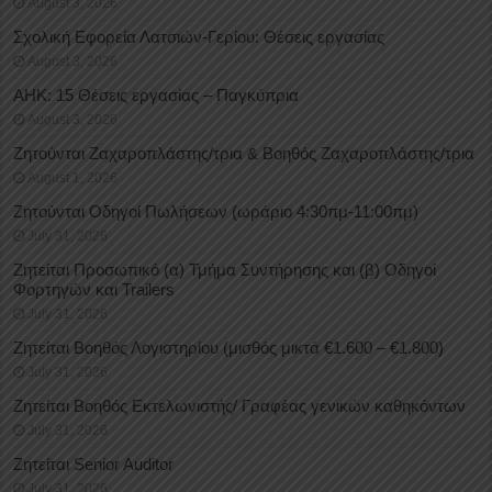
August 3, 2026
Σχολική Εφορεία Λατσιών-Γερίου: Θέσεις εργασίας
August 3, 2026
ΑΗΚ: 15 Θέσεις εργασίας – Παγκύπρια
August 3, 2026
Ζητούνται Ζαχαροπλάστης/τρια & Βοηθός Ζαχαροπλάστης/τρια
August 1, 2026
Ζητούνται Οδηγοί Πωλήσεων (ωράριο 4:30πμ-11:00πμ)
July 31, 2026
Ζητείται Προσωπικό (α) Τμήμα Συντήρησης και (β) Οδηγοί
Φορτηγών και Trailers
July 31, 2026
Ζητείται Βοηθός Λογιστηρίου (μισθός μικτά €1.600 – €1.800)
July 31, 2026
Ζητείται Βοηθός Εκτελωνιστής/ Γραφέας γενικών καθηκόντων
July 31, 2026
Ζητείται Senior Auditor
July 31, 2026