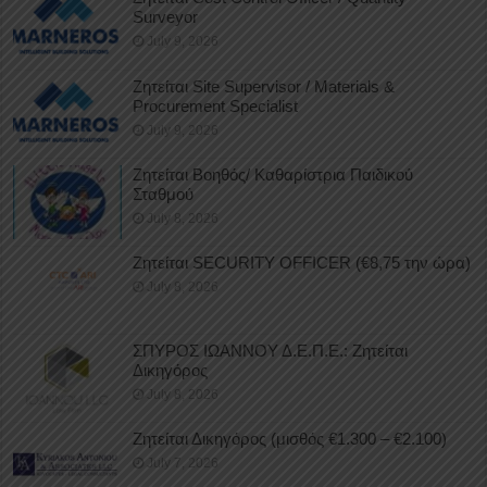
Surveyor
July 9, 2026
Ζητείται Site Supervisor / Materials &
Procurement Specialist
July 9, 2026
Ζητείται Βοηθός/ Καθαρίστρια Παιδικού
Σταθμού
July 8, 2026
Ζητείται SECURITY OFFICER (€8,75 την ώρα)
July 8, 2026
ΣΠΥΡΟΣ ΙΩΑΝΝΟΥ Δ.Ε.Π.Ε.: Ζητείται
Δικηγόρος
July 8, 2026
Ζητείται Δικηγόρος (μισθός €1.300 – €2.100)
July 7, 2026