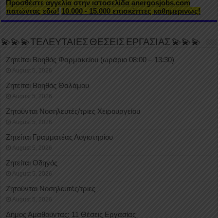
Προσθέστε αγγελία στην ιστοσελίδα anergosjobs.com
πατώντας εδώ!
10.000 - 15.000 επισκέπτες καθημερινώς!
💫💫💫ΤΕΛΕΥΤΑΙΕΣ ΘΕΣΕΙΣ ΕΡΓΑΣΙΑΣ 💫💫💫
Ζητείται Βοηθός Φαρμακείου (ωράριο 08:00 – 13:30)
August 5, 2026
Ζητείται Βοηθός Θαλάμου
August 5, 2026
Ζητούνται Νοσηλευτές/τριες Χειρουργείου
August 5, 2026
Ζητείται Γραμματέας Λογιστηρίου
August 5, 2026
Ζητείται Οδηγός
August 5, 2026
Ζητούνται Νοσηλευτές/τριες
August 5, 2026
Δήμος Αμαθούντας: 11 Θέσεις Εργασίας