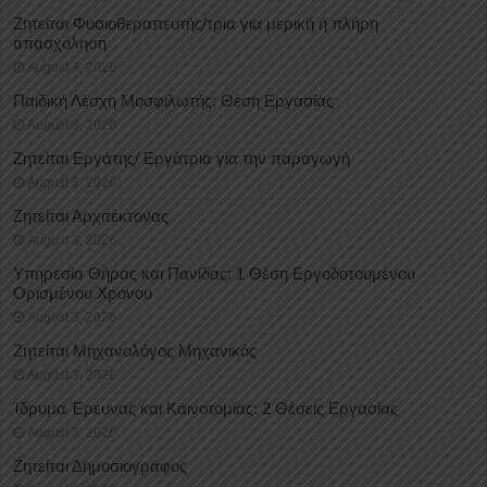
Ζητείται Φυσιοθεραπευτής/τρια για μερική ή πλήρη
απασχόληση
August 3, 2026
Παιδική Λέσχη Μοσφιλωτής: Θέση Εργασίας
August 3, 2026
Ζητείται Εργάτης/ Εργάτρια για την παραγωγή
August 3, 2026
Ζητείται Αρχιτέκτονας
August 3, 2026
Υπηρεσία Θήρας και Πανίδας: 1 Θέση Eργοδοτουμένου
Oρισμένου Xρόνου
August 3, 2026
Ζητείται Μηχανολόγος Μηχανικός
August 3, 2026
Ίδρυμα Έρευνας και Καινοτομίας: 2 Θέσεις Εργασίας
August 3, 2026
Ζητείται Δημοσιογράφος