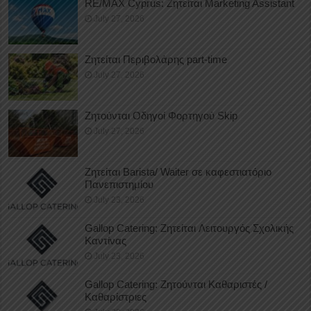
RE/MAX Cyprus: Ζητείται Marketing Assistant
July 27, 2026
Ζητείται Περιβολάρης part-time
July 27, 2026
Ζητούνται Οδηγοί Φορτηγού Skip
July 27, 2026
Ζητείται Barista/ Waiter σε καφεστιατόριο
Πανεπιστημίου
July 23, 2026
Gallop Catering: Ζητείται Λειτουργός Σχολικής
Καντίνας
July 23, 2026
Gallop Catering: Ζητούνται Καθαριστές /
Καθαρίστριες