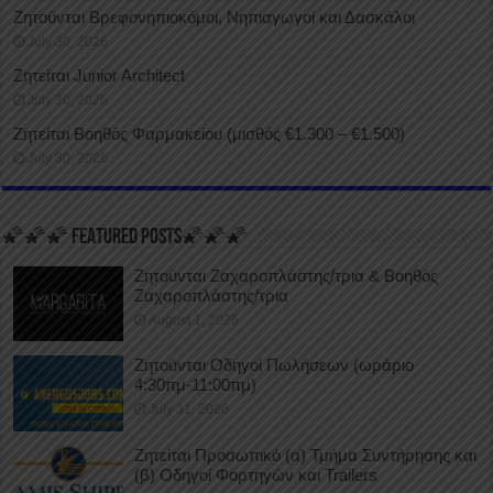
Ζητούνται Βρεφονηπιοκόμοι, Νηπιαγωγοί και Δασκάλοι
July 30, 2026
Ζητείται Junior Architect
July 30, 2026
Ζητείται Βοηθός Φαρμακείου (μισθός €1.300 – €1.500)
July 30, 2026
🌠🌠🌠 FEATURED POSTS🌠🌠🌠
Ζητούνται Ζαχαροπλάστης/τρια & Βοηθός
Ζαχαροπλάστης/τρια
August 1, 2026
Ζητούνται Οδηγοί Πωλήσεων (ωράριο
4:30πμ-11:00πμ)
July 31, 2026
Ζητείται Προσωπικό (α) Τμήμα Συντήρησης και
(β) Οδηγοί Φορτηγών και Trailers