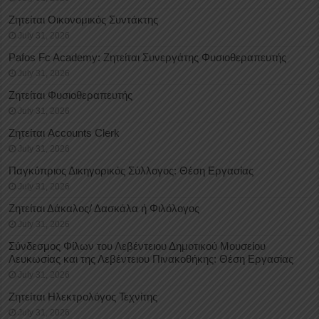
Ζητείται Οικονομικός Συντάκτης
July 31, 2026
Pafos Fc Academy: Ζητείται Συνεργάτης Φυσιοθεραπευτής
July 31, 2026
Ζητείται Φυσιοθεραπευτής
July 31, 2026
Ζητείται Accounts Clerk
July 31, 2026
Παγκύπριος Δικηγορικός Σύλλογος: Θέση Εργασίας
July 31, 2026
Ζητείται Δάκαλος/ Δασκάλα ή Φιλόλογος
July 31, 2026
Σύνδεσμος Φίλων του Λεβέντειου Δημοτικού Μουσείου
Λευκωσίας και της Λεβέντειου Πινακοθήκης: Θέση Εργασίας
July 31, 2026
Ζητείται Ηλεκτρολόγος Τεχνίτης
July 31, 2026