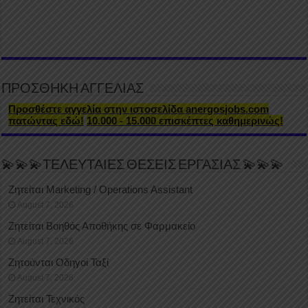
ΠΡΟΣΘΗΚΗ ΑΓΓΕΛΙΑΣ
Προσθέστε αγγελία στην ιστοσελίδα anergosjobs.com
πατώντας εδώ!
10.000 - 15.000 επισκέπτες καθημερινώς!
💫💫💫ΤΕΛΕΥΤΑΙΕΣ ΘΕΣΕΙΣ ΕΡΓΑΣΙΑΣ 💫💫💫
Ζητείται Marketing / Operations Assistant
August 7, 2026
Ζητείται Βοηθός Αποθήκης σε Φαρμακείο
August 7, 2026
Ζητούνται Οδηγοί Ταξί
August 7, 2026
Ζητείται Τεχνικός