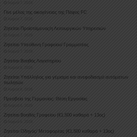
August 7, 2026
Γίνε μέλος της οικογένειας της Πάφος FC
August 7, 2026
Ζητείται Προϊστάμενος/η Λειτουργικών Υπηρεσιών
August 7, 2026
Ζητείται Υπεύθυνη Γραφείου/ Γραμματέας
August 7, 2026
Ζητείται Βοηθός Λογιστηρίου
August 6, 2026
Ζητείται Υπάλληλος για γέμισμα και ανεφοδιασμό αυτόματων
πωλητών
August 6, 2026
Πρεσβεία της Γερμανίας: Θέση Εργασίας
August 6, 2026
Ζητείται Βοηθός Γραφείου (€1.500 καθαρά + 13ος)
August 6, 2026
Ζητείται Οδηγός/ Μεταφορέας (€1.500 καθαρά + 13ος)