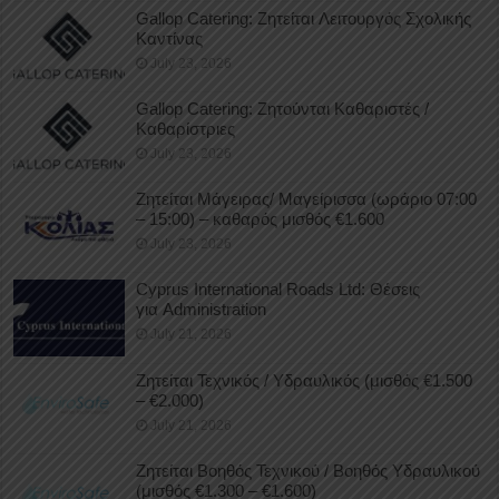
Gallop Catering: Ζητείται Λειτουργός Σχολικής
Καντίνας
July 23, 2026
Gallop Catering: Ζητούνται Καθαριστές /
Καθαρίστριες
July 23, 2026
Ζητείται Μάγειρας/ Μαγείρισσα (ωράριο 07:00
– 15:00) – καθαρός μισθός €1.600
July 23, 2026
Cyprus International Roads Ltd: Θέσεις
για Administration
July 21, 2026
Ζητείται Τεχνικός / Υδραυλικός (μισθός €1.500
– €2.000)
July 21, 2026
Ζητείται Βοηθός Τεχνικού / Βοηθός Υδραυλικού
(μισθός €1.300 – €1.600)