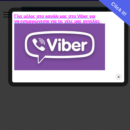
Click it!
Γίνε μέλος στο κανάλι μας στο Viber για
να ενημερώνεσαι για τις νέες μας αγγελίες