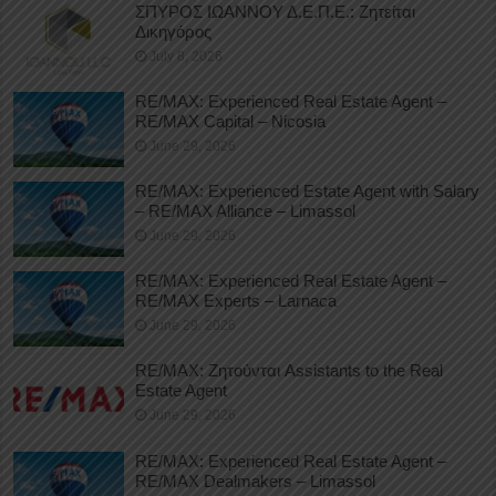
ΣΠΥΡΟΣ ΙΩΑΝΝΟΥ Δ.Ε.Π.Ε.: Ζητείται
Δικηγόρος
July 8, 2026
RE/MAX: Experienced Real Estate Agent –
RE/MAX Capital – Nicosia
June 29, 2026
RE/MAX: Experienced Estate Agent with Salary
– RE/MAX Alliance – Limassol
June 29, 2026
RE/MAX: Experienced Real Estate Agent –
RE/MAX Experts – Larnaca
June 29, 2026
RE/MAX: Ζητούνται Assistants to the Real
Estate Agent
June 29, 2026
RE/MAX: Experienced Real Estate Agent –
RE/MAX Dealmakers – Limassol