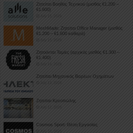
Ζητείται Βοηθός Τεχνικού (μισθός €1.200 –
€1.600)
July 15, 2026
MeshMade: Ζητείται Office Manager (μισθός
€1.200 – €1.600 καθαρά)
July 15, 2026
Ζητούνται Ταμίες (αρχικός μισθός €1.300 –
€1.400)
July 14, 2026
Ζητείται Μηχανικός Βαρέων Οχημάτων
July 13, 2026
Ζητείται Κρεοπώλης
July 12, 2026
Cosmos Sport: Θέση Εργασίας
July 10, 2026