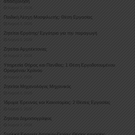
απασχόληση
August 3, 2026
Παιδική Λέσχη Μοσφιλωτής: Θέση Εργασίας
August 3, 2026
Ζητείται Εργάτης/ Εργάτρια για την παραγωγή
August 3, 2026
Ζητείται Αρχιτέκτονας
August 3, 2026
Υπηρεσία Θήρας και Πανίδας: 1 Θέση Eργοδοτουμένου
Oρισμένου Xρόνου
August 3, 2026
Ζητείται Μηχανολόγος Μηχανικός
August 3, 2026
Ίδρυμα Έρευνας και Καινοτομίας: 2 Θέσεις Εργασίας
August 3, 2026
Ζητείται Δημοσιογράφος
August 3, 2026
Σχολική Εφορεία Λατσιών-Γερίου: Θέσεις εργασίας