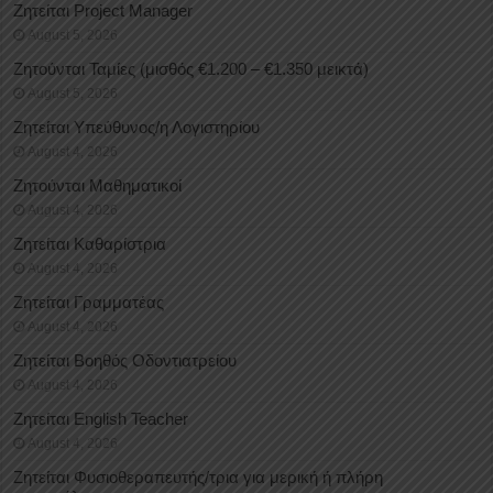
Ζητείται Project Manager
August 5, 2026
Ζητούνται Ταμίες (μισθός €1.200 – €1.350 μεικτά)
August 5, 2026
Ζητείται Υπεύθυνος/η Λογιστηρίου
August 4, 2026
Ζητούνται Μαθηματικοί
August 4, 2026
Ζητείται Καθαρίστρια
August 4, 2026
Ζητείται Γραμματέας
August 4, 2026
Ζητείται Βοηθός Οδοντιατρείου
August 4, 2026
Ζητείται English Teacher
August 4, 2026
Ζητείται Φυσιοθεραπευτής/τρια για μερική ή πλήρη