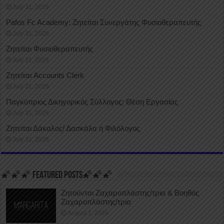
July 31, 2026
Pafos Fc Academy: Ζητείται Συνεργάτης Φυσιοθεραπευτής
July 31, 2026
Ζητείται Φυσιοθεραπευτής
July 31, 2026
Ζητείται Accounts Clerk
July 31, 2026
Παγκύπριος Δικηγορικός Σύλλογος: Θέση Εργασίας
July 31, 2026
Ζητείται Δάκαλος/ Δασκάλα ή Φιλόλογος
July 31, 2026
🌠🌠🌠 FEATURED POSTS🌠🌠🌠
Ζητούνται Ζαχαροπλάστης/τρια & Βοηθός
Ζαχαροπλάστης/τρια
August 1, 2026