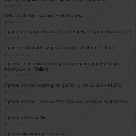
August 3, 2026
ΑΗΚ: 15 Θέσεις εργασίας – Παγκύπρια
August 3, 2026
Ζητούνται Ζαχαροπλάστης/τρια & Βοηθός Ζαχαροπλάστης/τρια
August 1, 2026
Ζητούνται Οδηγοί Πωλήσεων (ωράριο 4:30πμ-11:00πμ)
July 31, 2026
Ζητείται Προσωπικό (α) Τμήμα Συντήρησης και (β) Οδηγοί
Φορτηγών και Trailers
July 31, 2026
Ζητείται Βοηθός Λογιστηρίου (μισθός μικτά €1.600 – €1.800)
July 31, 2026
Ζητείται Βοηθός Εκτελωνιστής/ Γραφέας γενικών καθηκόντων
July 31, 2026
Ζητείται Senior Auditor
July 31, 2026
Ζητείται Οικονομικός Συντάκτης