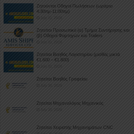
Ζητούνται Οδηγοί Πωλήσεων (ωράριο
4:30πμ-11:00πμ)
July 31, 2026
Ζητείται Προσωπικό (α) Τμήμα Συντήρησης και
(β) Οδηγοί Φορτηγών και Trailers
July 31, 2026
Ζητείται Βοηθός Λογιστηρίου (μισθός μικτά
€1.600 – €1.800)
July 31, 2026
Ζητείται Βοηθός Γραφείου
July 30, 2026
Ζητείται Μηχανολόγος Μηχανικός
July 30, 2026
Ζητείται Χειριστής Μηχανημάτων CNC
July 29, 2026