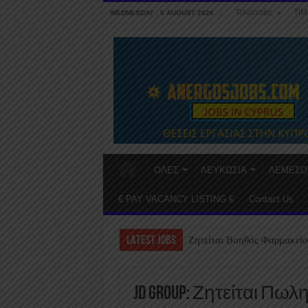
Τελευταίες
ΤΙΜ
WEDNESDAY , 5 AUGUST 2026
ΟΛΕΣ
ΛΕΥΚΩΣΙΑ
ΛΕΜΕΣΟ
€ PAY VACANCY LISTING €
Contact Us
LATEST JOBS
Ζητείται Βοηθός Φαρμακείο
JD Group: Ζητείται Π