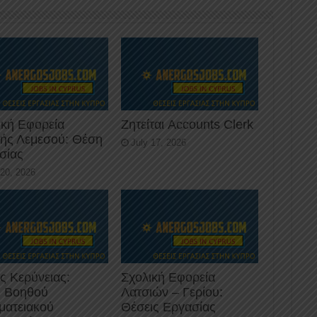
ική Εφορεία
Ζητείται Accounts Clerk
κής Λεμεσού: Θέση
July 17, 2026
σίας
 20, 2026
ς Κερύνειας:
Σχολική Εφορεία
 Βοηθού
Λατσιών – Γερίου:
ματειακού
Θέσεις Εργασίας