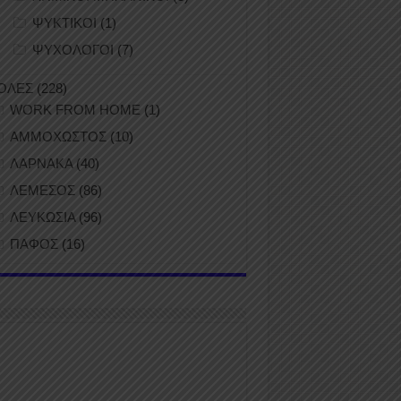
ΨΥΚΤΙΚΟΙ
(1)
ΨΥΧΟΛΟΓΟΙ
(7)
ΟΛΕΣ
(228)
WORK FROM HOME
(1)
ΑΜΜΟΧΩΣΤΟΣ
(10)
ΛΑΡΝΑΚΑ
(40)
ΛΕΜΕΣΟΣ
(86)
ΛΕΥΚΩΣΙΑ
(96)
ΠΑΦΟΣ
(16)