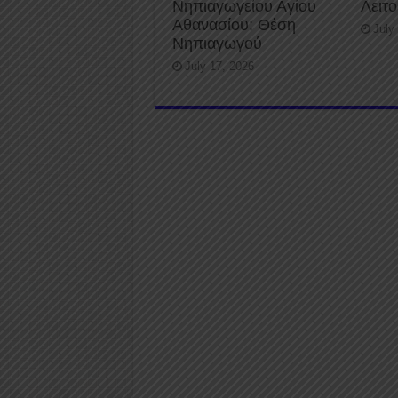
Νηπιαγωγείου Αγίου
Λειτ
Αθανασίου: Θέση
July
Νηπιαγωγού
July 17, 2026