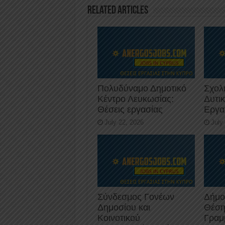
o
p
Related Articles
k
Πολυδύναμο Δημοτικό
Σχολ
Κέντρο Λευκωσίας:
Δυτι
Θέσεις εργασίας
Εργα
July 22, 2026
July
Σύνδεσμος Γονέων
Δήμο
Δημοσίου και
Θέση
Κοινοτικού
Γραμ