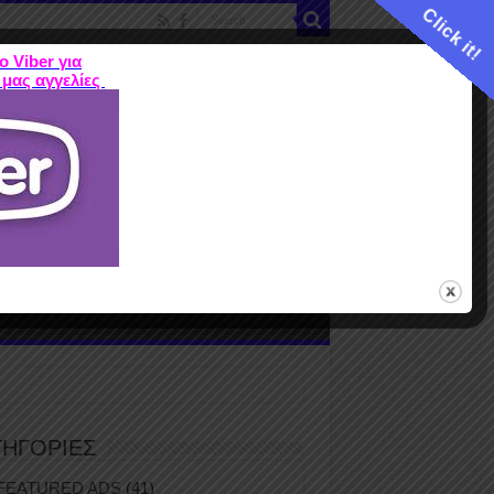
Click it!
ο Viber για
 μας αγγελίες
ME
FEATURED ADS
ΤΙΜΕΣ
Terms
ΤΗΓΟΡΙΕΣ
FEATURED ADS
(41)