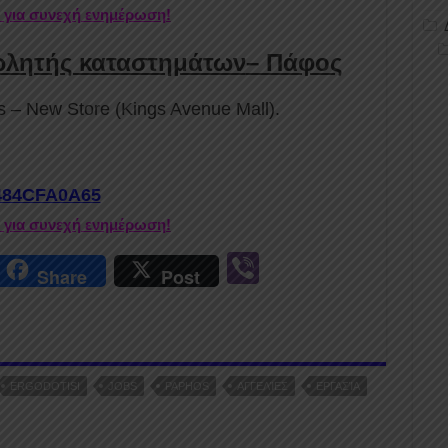
r για συνεχή ενημέρωση!
Πωλητής καταστημάτων
– Πάφος
 – New Store (Kings Avenue Mall).
j/484CFA0A65
r για συνεχή ενημέρωση!
r
Vi
Share
Post
n
b
er
ERGODOTISI
JOBS
PAPHOS
ΑΓΓΕΛΊΕΣ
ΕΡΓΑΣΊΑ