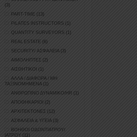
(3)
PART-TIME
(13)
PILATES INSTRUCTORS
(1)
QUANTITY SURVEYORS
(1)
REAL ESTATE
(6)
SECURITY/ ΑΣΦΑΛΕΙΑ
(3)
ΑΙΜΟΛΗΠΤΕΣ
(2)
ΑΙΣΘΗΤΙΚΟΙ
(1)
ΑΛΛΑ / ΔΙΑΦΟΡΑ / ΜΗ
ΤΑΞΙΝΟΜΗΜΕΝΑ
(1)
ΑΝΘΡΩΠΙΝΟ ΔΥΝΑΜΙΚΟ/HR
(1)
ΑΠΟΘΗΚΑΡΙΟΙ
(2)
ΑΡΧΙΤΕΚΤΟΝΕΣ
(12)
ΑΣΦΑΛΕΙΑ & ΥΓΕΙΑ
(3)
ΒΟΗΘΟΙ ΟΔΟΝΤΙΑΤΡΟΥ/
ΙΑΤΡΟΥ
(11)