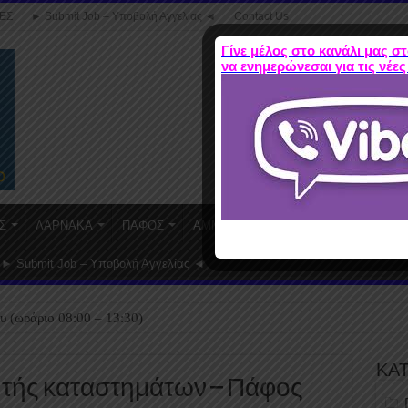
ΕΣ
► Submit Job – Υποβολή Αγγελίας ◄
Contact Us
Γίνε μέλος στο κανάλι μας στ
να ενημερώνεσαι για τις νέες
Σ
ΛΑΡΝΑΚΑ
ΠΑΦΟΣ
ΑΜΜΟΧΩΣΤΟΣ
WORK FROM HO
► Submit Job – Υποβολή Αγγελίας ◄
υ (ωράριο 08:00 – 13:30)
ΚΑ
ωλητής καταστημάτων – Πάφος