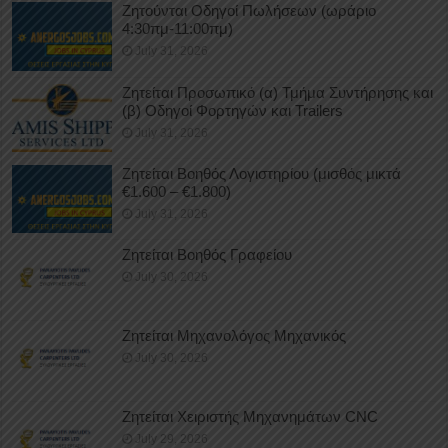
Ζητούνται Οδηγοί Πωλήσεων (ωράριο
4:30πμ-11:00πμ)
July 31, 2026
Ζητείται Προσωπικό (α) Τμήμα Συντήρησης και
(β) Οδηγοί Φορτηγών και Trailers
July 31, 2026
Ζητείται Βοηθός Λογιστηρίου (μισθός μικτά
€1.600 – €1.800)
July 31, 2026
Ζητείται Βοηθός Γραφείου
July 30, 2026
Ζητείται Μηχανολόγος Μηχανικός
July 30, 2026
Ζητείται Χειριστής Μηχανημάτων CNC
July 29, 2026