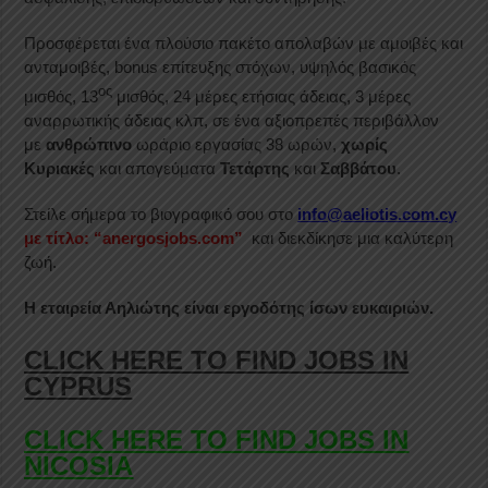
Προσφέρεται ένα πλούσιο πακέτο απολαβών με αμοιβές και
ανταμοιβές, bonus επίτευξης στόχων, υψηλός βασικός
ος
μισθός, 13
μισθός, 24 μέρες ετήσιας άδειας, 3 μέρες
αναρρωτικής άδειας κλπ, σε ένα αξιοπρεπές περιβάλλον
με
ανθρώπινο
ωράριο εργασίας 38 ωρών,
χωρίς
Κυριακές
και απογεύματα
Τετάρτης
και
Σαββάτου
.
Στείλε σήμερα το βιογραφικό σου στο
info@aeliotis.com.cy
με τίτλο: “anergosjobs.com”
και διεκδίκησε μια καλύτερη
ζωή.
Η εταιρεία Αηλιώτης είναι εργοδότης ίσων ευκαιριών.
CLICK HERE TO FIND JOBS IN
CYPRUS
CLICK HERE TO FIND JOBS IN
NICOSIA