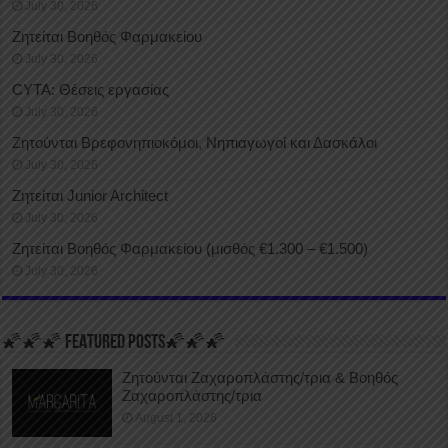
July 30, 2026
Ζητείται Βοηθός Φαρμακείου
July 30, 2026
CYTA: Θέσεις εργασίας
July 30, 2026
Ζητούνται Βρεφονηπιοκόμοι, Νηπιαγωγοί και Δασκάλοι
July 30, 2026
Ζητείται Junior Architect
July 30, 2026
Ζητείται Βοηθός Φαρμακείου (μισθός €1.300 – €1.500)
July 30, 2026
🌠🌠🌠 FEATURED POSTS🌠🌠🌠
Ζητούνται Ζαχαροπλάστης/τρια & Βοηθός
Ζαχαροπλάστης/τρια
August 1, 2026