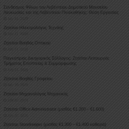
Σύνδεσμος Φίλων του Λεβέντειου Δημοτικού Μουσείου
Λευκωσίας και της Λεβέντειου Πινακοθήκης: Θέση Εργασίας
July 31, 2026
Ζητείται Ηλεκτρολόγος Τεχνίτης
July 31, 2026
Ζητείται Βοηθός Οπτικού
July 31, 2026
Παγκύπριος Δικηγορικός Σύλλογος: Ζητείται Λειτουργός
Τμήματος Εποπτείας & Συμμόρφωσης
July 31, 2026
Ζητείται Βοηθός Γραφείου
July 30, 2026
Ζητείται Μηχανολόγος Μηχανικός
July 30, 2026
Ζητείται Office Administrator (μισθός €1.200 – €1.600)
July 30, 2026
Ζητείται Storekeeper (μισθός €1.300 – €1.400 καθαρά)