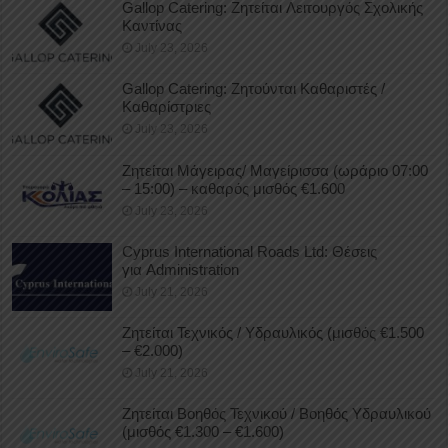
Gallop Catering: Ζητείται Λειτουργός Σχολικής
Καντίνας
July 23, 2026
Gallop Catering: Ζητούνται Καθαριστές /
Καθαρίστριες
July 23, 2026
Ζητείται Μάγειρας/ Μαγείρισσα (ωράριο 07:00
– 15:00) – καθαρός μισθός €1.600
July 23, 2026
Cyprus International Roads Ltd: Θέσεις
για Administration
July 21, 2026
Ζητείται Τεχνικός / Υδραυλικός (μισθός €1.500
– €2.000)
July 21, 2026
Ζητείται Βοηθός Τεχνικού / Βοηθός Υδραυλικού
(μισθός €1.300 – €1.600)