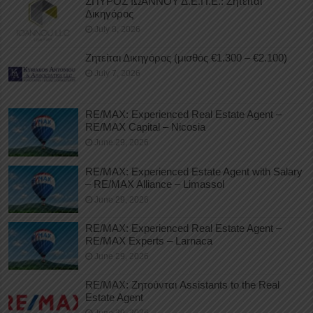
ΣΠΥΡΟΣ ΙΩΑΝΝΟΥ Δ.Ε.Π.Ε.: Ζητείται
Δικηγόρος
July 8, 2026
Ζητείται Δικηγόρος (μισθός €1.300 – €2.100)
July 7, 2026
RE/MAX: Experienced Real Estate Agent –
RE/MAX Capital – Nicosia
June 29, 2026
RE/MAX: Experienced Estate Agent with Salary
– RE/MAX Alliance – Limassol
June 29, 2026
RE/MAX: Experienced Real Estate Agent –
RE/MAX Experts – Larnaca
June 29, 2026
RE/MAX: Ζητούνται Assistants to the Real
Estate Agent
June 29, 2026