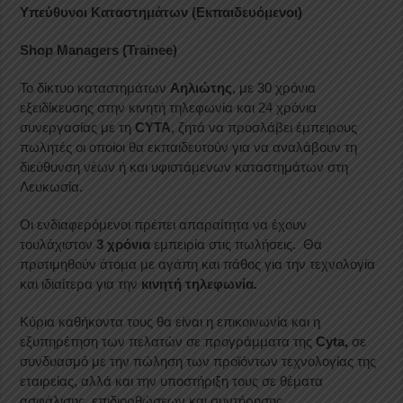
Υπεύθυνοι Καταστημάτων (Εκπαιδευόμενοι)
Shop
Managers
(
Trainee
)
Το δίκτυο καταστημάτων
Αηλιώτης
, με 30 χρόνια
εξειδίκευσης στην κινητή τηλεφωνία και 24 χρόνια
συνεργασίας με τη
CYTA
, ζητά να προσλάβει έμπειρους
πωλητές οι οποίοι θα εκπαιδευτούν για να αναλάβουν τη
διεύθυνση νέων ή και υφιστάμενων καταστημάτων στη
Λευκωσία.
Οι ενδιαφερόμενοι πρέπει απαραίτητα να έχουν
τουλάχιστον
3 χρόνια
εμπειρία στις πωλήσεις. Θα
προτιμηθούν άτομα με αγάπη και πάθος για την τεχνολογία
και ιδιαίτερα για την
κινητή τηλεφωνία.
Κύρια καθήκοντα τους θα είναι η επικοινωνία και η
εξυπηρέτηση των πελατών σε προγράμματα της
Cyta
,
σε
συνδυασμό με την πώληση των προϊόντων τεχνολογίας της
εταιρείας, αλλά και την υποστήριξη τους σε θέματα
ασφάλισης, επιδιορθώσεων και συντήρησης.