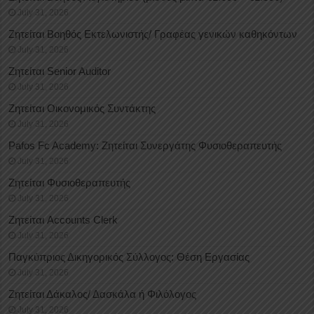
July 31, 2026
Ζητείται Βοηθός Εκτελωνιστής/ Γραφέας γενικών καθηκόντων
July 31, 2026
Ζητείται Senior Auditor
July 31, 2026
Ζητείται Οικονομικός Συντάκτης
July 31, 2026
Pafos Fc Academy: Ζητείται Συνεργάτης Φυσιοθεραπευτής
July 31, 2026
Ζητείται Φυσιοθεραπευτής
July 31, 2026
Ζητείται Accounts Clerk
July 31, 2026
Παγκύπριος Δικηγορικός Σύλλογος: Θέση Εργασίας
July 31, 2026
Ζητείται Δάκαλος/ Δασκάλα ή Φιλόλογος
July 31, 2026