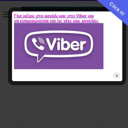
Click it!
Γίνε μέλος στο κανάλι μας στο Viber για
να ενημερώνεσαι για τις νέες μας αγγελίες