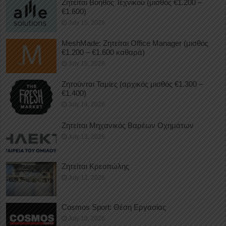
Ζητείται Βοηθός Τεχνικού (μισθός €1.200 –
€1.600)
July 15, 2026
MeshMade: Ζητείται Office Manager (μισθός
€1.200 – €1.600 καθαρά)
July 15, 2026
Ζητούνται Ταμίες (αρχικός μισθός €1.300 –
€1.400)
July 14, 2026
Ζητείται Μηχανικός Βαρέων Οχημάτων
July 13, 2026
Ζητείται Κρεοπώλης
July 12, 2026
Cosmos Sport: Θέση Εργασίας
July 10, 2026