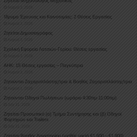
Ζητείται Μηχανολόγος Μηχανικός
August 3, 2026
Ίδρυμα Έρευνας και Καινοτομίας: 2 Θέσεις Εργασίας
August 3, 2026
Ζητείται Δημοσιογράφος
August 3, 2026
Σχολική Εφορεία Λατσιών-Γερίου: Θέσεις εργασίας
August 3, 2026
ΑΗΚ: 15 Θέσεις εργασίας – Παγκύπρια
August 3, 2026
Ζητούνται Ζαχαροπλάστης/τρια & Βοηθός Ζαχαροπλάστης/τρια
August 1, 2026
Ζητούνται Οδηγοί Πωλήσεων (ωράριο 4:30πμ-11:00πμ)
July 31, 2026
Ζητείται Προσωπικό (α) Τμήμα Συντήρησης και (β) Οδηγοί
Φορτηγών και Trailers
July 31, 2026
Ζητείται Βοηθός Λογιστηρίου (μισθός μικτά €1.600 – €1.800)