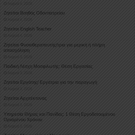
August 4, 2026
Ζητείται Βοηθός Οδοντιατρείου
August 4, 2026
Ζητείται English Teacher
August 4, 2026
Ζητείται Φυσιοθεραπευτής/τρια για μερική ή πλήρη
απασχόληση
August 3, 2026
Παιδική Λέσχη Μοσφιλωτής: Θέση Εργασίας
August 3, 2026
Ζητείται Εργάτης/ Εργάτρια για την παραγωγή
August 3, 2026
Ζητείται Αρχιτέκτονας
August 3, 2026
Υπηρεσία Θήρας και Πανίδας: 1 Θέση Eργοδοτουμένου
Oρισμένου Xρόνου
August 3, 2026