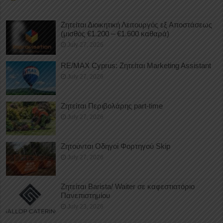
Ζητείται Διοικητική Λειτουργός εξ Αποστάσεως
(μισθός €1.200 – €1.600 καθαρά)
July 27, 2026
RE/MAX Cyprus: Ζητείται Marketing Assistant
July 27, 2026
Ζητείται Περιβολάρης part-time
July 27, 2026
Ζητούνται Οδηγοί Φορτηγού Skip
July 27, 2026
Ζητείται Barista/ Waiter σε καφεστιατόριο
Πανεπιστημίου
July 23, 2026