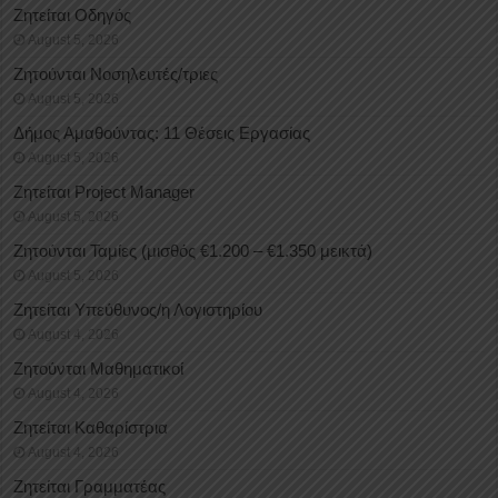
Ζητείται Οδηγός
August 5, 2026
Ζητούνται Νοσηλευτές/τριες
August 5, 2026
Δήμος Αμαθούντας: 11 Θέσεις Εργασίας
August 5, 2026
Ζητείται Project Manager
August 5, 2026
Ζητούνται Ταμίες (μισθός €1.200 – €1.350 μεικτά)
August 5, 2026
Ζητείται Υπεύθυνος/η Λογιστηρίου
August 4, 2026
Ζητούνται Μαθηματικοί
August 4, 2026
Ζητείται Καθαρίστρια
August 4, 2026
Ζητείται Γραμματέας