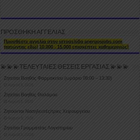
ΠΡΟΣΘΗΚΗ ΑΓΓΕΛΙΑΣ
Προσθέστε αγγελία στην ιστοσελίδα anergosjobs.com
πατώντας εδώ!
10.000 - 15.000 επισκέπτες καθημερινώς!
💫💫💫ΤΕΛΕΥΤΑΙΕΣ ΘΕΣΕΙΣ ΕΡΓΑΣΙΑΣ 💫💫💫
Ζητείται Βοηθός Φαρμακείου (ωράριο 08:00 – 13:30)
August 5, 2026
Ζητείται Βοηθός Θαλάμου
August 5, 2026
Ζητούνται Νοσηλευτές/τριες Χειρουργείου
August 5, 2026
Ζητείται Γραμματέας Λογιστηρίου
August 5, 2026