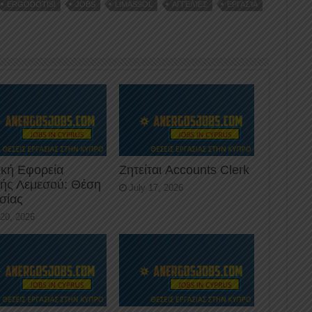
ERGODOTISI
JOBS
LIMASSOL
ΑΓΓΕΛΊΕΣ
ΕΡΓΑΣΊΑ
ική Εφορεία
Ζητείται Accounts Clerk
κής Λεμεσού: Θέση
July 17, 2026
σίας
 20, 2026