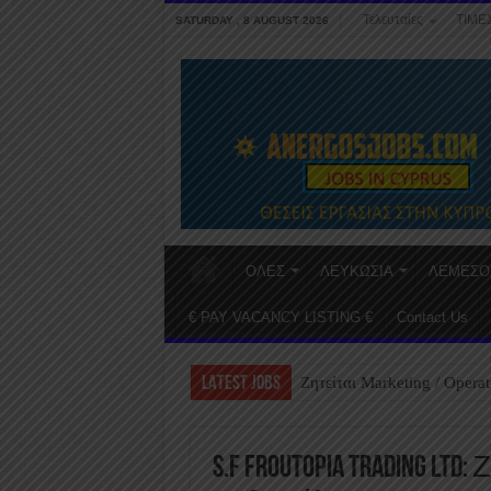
Τελευταίες
ΤΙΜΕ
SATURDAY , 8 AUGUST 2026
ΟΛΕΣ
ΛΕΥΚΩΣΙΑ
ΛΕΜΕΣΟ
€ PAY VACANCY LISTING €
Contact Us
LATEST JOBS
Ζητείται Marketing / Operat
S.F FROUTOPIA TRADING LTD