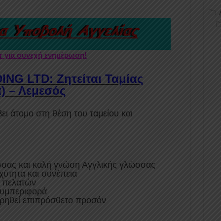
er για συνεχή ενημέρωση!
NG LTD: Ζητείται Ταμίας
) – Λεμεσός
ει άτομο στη θέση του ταμείου και
σσας και καλή γνώση Αγγλικής γλώσσας
χύτητα και συνέπεια
 πελατών
συμπεριφορά
ωρηθεί επιπρόσθετο προσόν