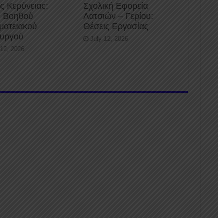
ς Κερύνειας:
Σχολική Εφορεία
 Βοηθού
Λατσιών – Γερίου:
ματειακού
Θέσεις Εργασίας
ουργού
July 12, 2026
 12, 2026