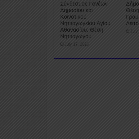
Σύνδεσμος Γονέων
Δήμο
Δημοσίου και
Θέση
Κοινοτικού
Γραμ
Νηπιαγωγείου Αγίου
Λειτ
Αθανασίου: Θέση
July
Νηπιαγωγού
July 17, 2026