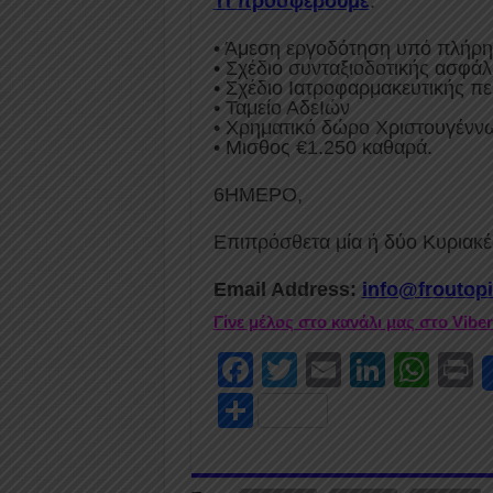
Τι προσφέρουμε
:
• Άμεση εργοδότηση υπό πλήρ
• Σχέδιο συνταξιοδοτικής ασφάλ
• Σχέδιο Ιατροφαρμακευτικής π
• Ταμείο ΑδεIών
• Χρηματικό δώρο Χριστουγένν
• Μισθος €1.250 καθαρά.
6ΗΜΕΡΟ,
Επιπρόσθετα μία ή δύο Κυριακέ
Email Address:
info@froutop
Γίνε μέλος στο κανάλι μας στο Vibe
F
T
E
Li
W
P
a
wi
m
n
h
i
S
c
tt
ail
k
at
t
h
e
er
e
s
ar