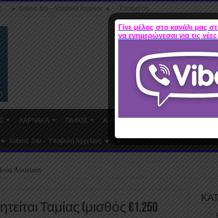
Σ
► Submit Job – Υποβολή Αγγελίας ◄
Contact Us
Γίνε μέλος στο κανάλι μας στ
να ενημερώνεσαι για τις νέες
Σ
ΛΑΡΝΑΚΑ
ΠΑΦΟΣ
ΑΜΜΟΧΩΣΤΟΣ
WORK FROM HO
► Submit Job – Υποβολή Αγγελίας ◄
ions Assistant
ΚΑ
: Ζητείται Ταμίας (μισθός €1.250