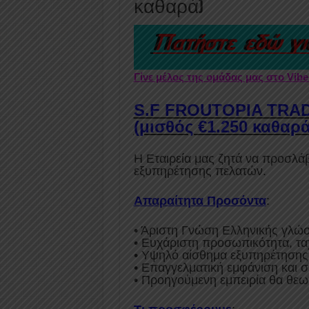
καθαρά)
Γίνε μέλος της ομάδας μας στο Vib
S.F FROUTOPIA TRADI
(μισθός €1.250 καθαρά
Η Εταιρεία μας ζητά να προσλάβ
εξυπηρέτησης πελατών.
Απαραίτητα Προσόντα
:
• Άριστη Γνώση Ελληνικής γλώ
• Ευχάριστη προσωπικότητα, τα
• Υψηλό αίσθημα εξυπηρέτησης
• Επαγγελματική εμφάνιση και 
• Προηγούμενη εμπειρία θα θε