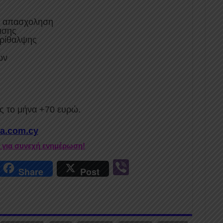
η απασχοληση
ισης
ερίθαλψης
ων
ς το μήνα +70 ευρώ.
ia.com.cy
r για συνεχή ενημέρωση!
r
Vi
Share
Post
n
b
er