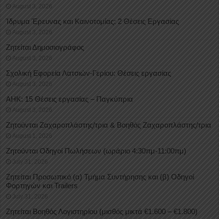
August 3, 2026
Ίδρυμα Έρευνας και Καινοτομίας: 2 Θέσεις Εργασίας
August 3, 2026
Ζητείται Δημοσιογράφος
August 3, 2026
Σχολική Εφορεία Λατσιών-Γερίου: Θέσεις εργασίας
August 3, 2026
ΑΗΚ: 15 Θέσεις εργασίας – Παγκύπρια
August 3, 2026
Ζητούνται Ζαχαροπλάστης/τρια & Βοηθός Ζαχαροπλάστης/τρια
August 1, 2026
Ζητούνται Οδηγοί Πωλήσεων (ωράριο 4:30πμ-11:00πμ)
July 31, 2026
Ζητείται Προσωπικό (α) Τμήμα Συντήρησης και (β) Οδηγοί
Φορτηγών και Trailers
July 31, 2026
Ζητείται Βοηθός Λογιστηρίου (μισθός μικτά €1.600 – €1.800)