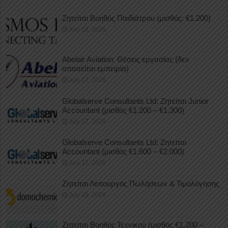
Ζητείται Βοηθός Παιδιάτρου (μισθός: €1.200)
July 18, 2026
Abelair Aviation: Θέσεις εργασίας (δεν
απαιτείται εμπειρία)
July 17, 2026
Globalserve Consultants Ltd: Ζητείται Junior
Accountant (μισθός €1.200 – €1.300)
July 17, 2026
Globalserve Consultants Ltd: Ζητείται
Accountant (μισθός €1.600 – €2.000)
July 17, 2026
Ζητείται Λειτουργός Πωλήσεων & Τιμολόγησης
July 16, 2026
Ζητείται Βοηθός Τεχνικού (μισθός €1.200 –