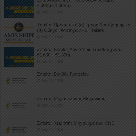
4:30πμ-11:00πμ)
July 31, 2026
Ζητείται Προσωπικό (α) Τμήμα Συντήρησης και
(β) Οδηγοί Φορτηγών και Trailers
July 31, 2026
Ζητείται Βοηθός Λογιστηρίου (μισθός μικτά
€1.600 – €1.800)
July 31, 2026
Ζητείται Βοηθός Γραφείου
July 30, 2026
Ζητείται Μηχανολόγος Μηχανικός
July 30, 2026
Ζητείται Χειριστής Μηχανημάτων CNC
July 29, 2026