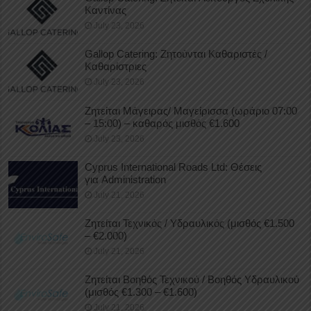
Καντίνας
July 23, 2026
Gallop Catering: Ζητούνται Καθαριστές /
Καθαρίστριες
July 23, 2026
Ζητείται Μάγειρας/ Μαγείρισσα (ωράριο 07:00
– 15:00) – καθαρός μισθός €1.600
July 23, 2026
Cyprus International Roads Ltd: Θέσεις
για Administration
July 21, 2026
Ζητείται Τεχνικός / Υδραυλικός (μισθός €1.500
– €2.000)
July 21, 2026
Ζητείται Βοηθός Τεχνικού / Βοηθός Υδραυλικού
(μισθός €1.300 – €1.600)
July 21, 2026