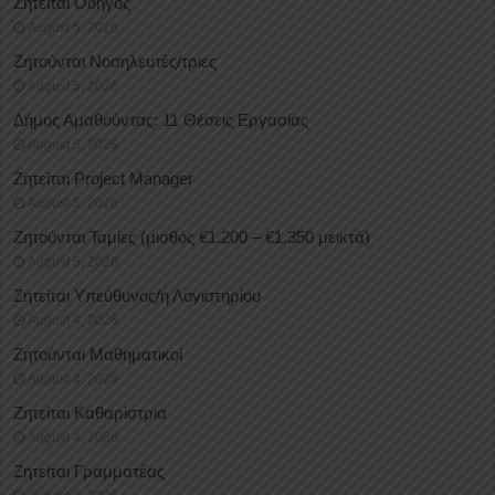
Ζητείται Οδηγός
August 5, 2026
Ζητούνται Νοσηλευτές/τριες
August 5, 2026
Δήμος Αμαθούντας: 11 Θέσεις Εργασίας
August 5, 2026
Ζητείται Project Manager
August 5, 2026
Ζητούνται Ταμίες (μισθός €1.200 – €1.350 μεικτά)
August 5, 2026
Ζητείται Υπεύθυνος/η Λογιστηρίου
August 4, 2026
Ζητούνται Μαθηματικοί
August 4, 2026
Ζητείται Καθαρίστρια
August 4, 2026
Ζητείται Γραμματέας