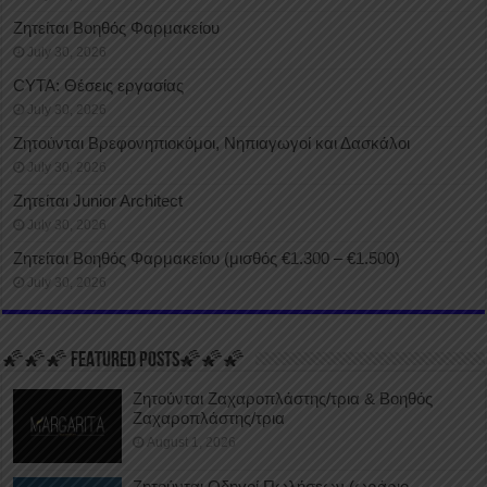
Ζητείται Βοηθός Φαρμακείου
July 30, 2026
CYTA: Θέσεις εργασίας
July 30, 2026
Ζητούνται Βρεφονηπιοκόμοι, Νηπιαγωγοί και Δασκάλοι
July 30, 2026
Ζητείται Junior Architect
July 30, 2026
Ζητείται Βοηθός Φαρμακείου (μισθός €1.300 – €1.500)
July 30, 2026
🌠🌠🌠 FEATURED POSTS🌠🌠🌠
Ζητούνται Ζαχαροπλάστης/τρια & Βοηθός
Ζαχαροπλάστης/τρια
August 1, 2026
Ζητούνται Οδηγοί Πωλήσεων (ωράριο