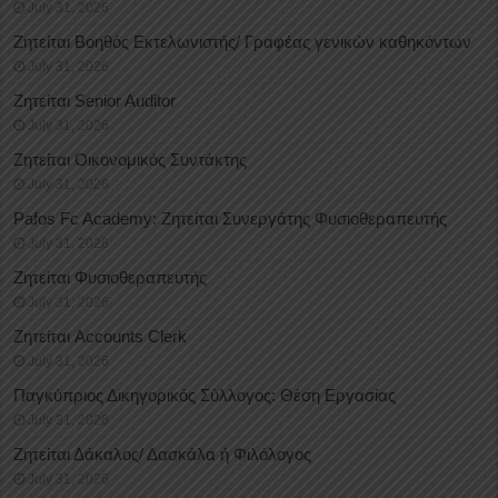
July 31, 2026
Ζητείται Βοηθός Εκτελωνιστής/ Γραφέας γενικών καθηκόντων
July 31, 2026
Ζητείται Senior Auditor
July 31, 2026
Ζητείται Οικονομικός Συντάκτης
July 31, 2026
Pafos Fc Academy: Ζητείται Συνεργάτης Φυσιοθεραπευτής
July 31, 2026
Ζητείται Φυσιοθεραπευτής
July 31, 2026
Ζητείται Accounts Clerk
July 31, 2026
Παγκύπριος Δικηγορικός Σύλλογος: Θέση Εργασίας
July 31, 2026
Ζητείται Δάκαλος/ Δασκάλα ή Φιλόλογος
July 31, 2026