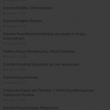
August 4, 2026
Ζητείται Βοηθός Οδοντιατρείου
August 4, 2026
Ζητείται English Teacher
August 4, 2026
Ζητείται Φυσιοθεραπευτής/τρια για μερική ή πλήρη
απασχόληση
August 3, 2026
Παιδική Λέσχη Μοσφιλωτής: Θέση Εργασίας
August 3, 2026
Ζητείται Εργάτης/ Εργάτρια για την παραγωγή
August 3, 2026
Ζητείται Αρχιτέκτονας
August 3, 2026
Υπηρεσία Θήρας και Πανίδας: 1 Θέση Eργοδοτουμένου
Oρισμένου Xρόνου
August 3, 2026
Ζητείται Μηχανολόγος Μηχανικός