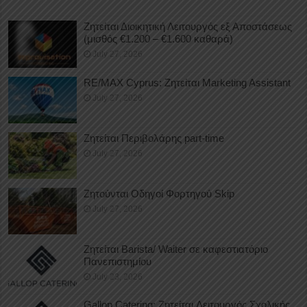
Ζητείται Διοικητική Λειτουργός εξ Αποστάσεως
(μισθός €1.200 – €1.600 καθαρά)
July 27, 2026
RE/MAX Cyprus: Ζητείται Marketing Assistant
July 27, 2026
Ζητείται Περιβολάρης part-time
July 27, 2026
Ζητούνται Οδηγοί Φορτηγού Skip
July 27, 2026
Ζητείται Barista/ Waiter σε καφεστιατόριο
Πανεπιστημίου
July 23, 2026
Gallop Catering: Ζητείται Λειτουργός Σχολικής