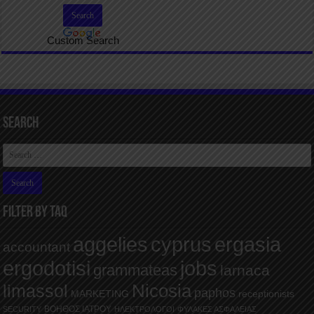
Custom Search
Search
FILTER BY TAQ
aggelies
cyprus
ergasia
accountant
ergodotisi
jobs
grammateas
larnaca
Nicosia
limassol
paphos
MARKETING
receptionists
ΒΟΗΘΟΣ ΙΑΤΡΟΥ
SECURITY
ΗΛΕΚΤΡΟΛΟΓΟΙ
ΦΥΛΑΚΕΣ ΑΣΦΑΛΕΙΑΣ