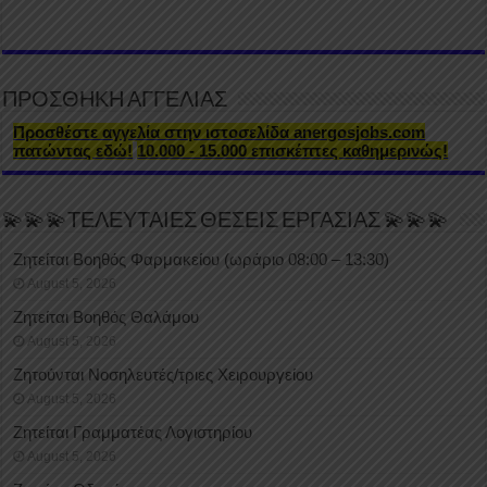
ΠΡΟΣΘΗΚΗ ΑΓΓΕΛΙΑΣ
Προσθέστε αγγελία στην ιστοσελίδα anergosjobs.com
πατώντας εδώ!
10.000 - 15.000 επισκέπτες καθημερινώς!
💫💫💫ΤΕΛΕΥΤΑΙΕΣ ΘΕΣΕΙΣ ΕΡΓΑΣΙΑΣ 💫💫💫
Ζητείται Βοηθός Φαρμακείου (ωράριο 08:00 – 13:30)
August 5, 2026
Ζητείται Βοηθός Θαλάμου
August 5, 2026
Ζητούνται Νοσηλευτές/τριες Χειρουργείου
August 5, 2026
Ζητείται Γραμματέας Λογιστηρίου
August 5, 2026