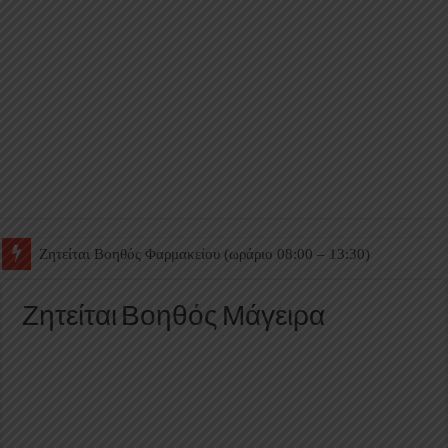
Ζητείται Βοηθός Θαλάμου
Ζητείται Βοηθός Μάγειρα