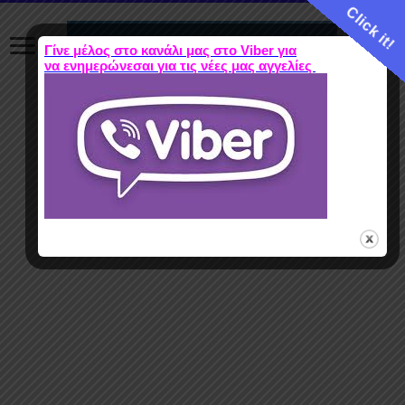
Click it!
Γίνε μέλος στο κανάλι μας στο Viber για
να ενημερώνεσαι για τις νέες μας αγγελίες