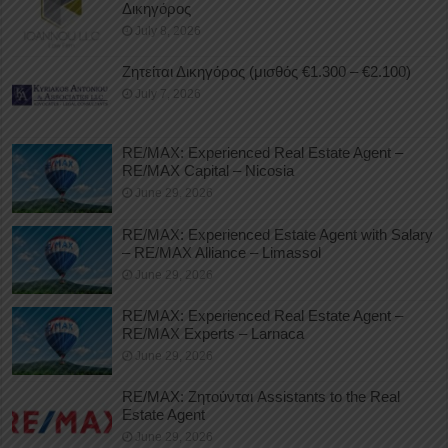
Δικηγόρος
July 8, 2026
Ζητείται Δικηγόρος (μισθός €1.300 – €2.100)
July 7, 2026
RE/MAX: Experienced Real Estate Agent –
RE/MAX Capital – Nicosia
June 29, 2026
RE/MAX: Experienced Estate Agent with Salary
– RE/MAX Alliance – Limassol
June 29, 2026
RE/MAX: Experienced Real Estate Agent –
RE/MAX Experts – Larnaca
June 29, 2026
RE/MAX: Ζητούνται Assistants to the Real
Estate Agent
June 29, 2026