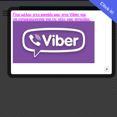
Click it!
Γίνε μέλος στο κανάλι μας στο Viber για
να ενημερώνεσαι για τις νέες μας αγγελίες