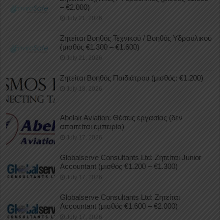
– €2.000)
July 21, 2026
Ζητείται Βοηθός Τεχνικού / Βοηθός Υδραυλικού
(μισθός €1.300 – €1.600)
July 21, 2026
Ζητείται Βοηθός Παιδιάτρου (μισθός: €1.200)
July 18, 2026
Abelair Aviation: Θέσεις εργασίας (δεν
απαιτείται εμπειρία)
July 17, 2026
Globalserve Consultants Ltd: Ζητείται Junior
Accountant (μισθός €1.200 – €1.300)
July 17, 2026
Globalserve Consultants Ltd: Ζητείται
Accountant (μισθός €1.600 – €2.000)
July 17, 2026