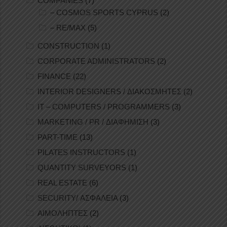
COMPANIES
(7)
– COSMOS SPORTS CYPRUS
(2)
– RE/MAX
(5)
CONSTRUCTION
(1)
CORPORATE ADMINISTRATORS
(2)
FINANCE
(22)
INTERIOR DESIGNERS / ΔΙΑΚΟΣΜΗΤΕΣ
(2)
IT – COMPUTERS / PROGRAMMERS
(3)
MARKETING / PR / ΔΙΑΦΗΜΙΣΗ
(3)
PART-TIME
(13)
PILATES INSTRUCTORS
(1)
QUANTITY SURVEYORS
(1)
REAL ESTATE
(6)
SECURITY/ ΑΣΦΑΛΕΙΑ
(3)
ΑΙΜΟΛΗΠΤΕΣ
(2)