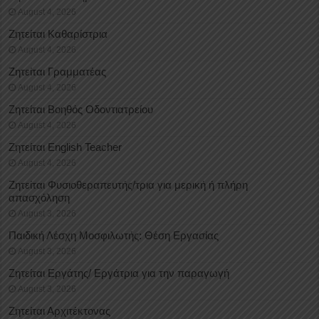
August 4, 2026
Ζητείται Καθαρίστρια
August 4, 2026
Ζητείται Γραμματέας
August 4, 2026
Ζητείται Βοηθός Οδοντιατρείου
August 4, 2026
Ζητείται English Teacher
August 4, 2026
Ζητείται Φυσιοθεραπευτής/τρια για μερική ή πλήρη
απασχόληση
August 3, 2026
Παιδική Λέσχη Μοσφιλωτής: Θέση Εργασίας
August 3, 2026
Ζητείται Εργάτης/ Εργάτρια για την παραγωγή
August 3, 2026
Ζητείται Αρχιτέκτονας