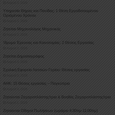
August 3, 2026
Υπηρεσία Θήρας και Πανίδας: 1 Θέση Eργοδοτουμένου
Oρισμένου Xρόνου
August 3, 2026
Ζητείται Μηχανολόγος Μηχανικός
August 3, 2026
Ίδρυμα Έρευνας και Καινοτομίας: 2 Θέσεις Εργασίας
August 3, 2026
Ζητείται Δημοσιογράφος
August 3, 2026
Σχολική Εφορεία Λατσιών-Γερίου: Θέσεις εργασίας
August 3, 2026
ΑΗΚ: 15 Θέσεις εργασίας – Παγκύπρια
August 3, 2026
Ζητούνται Ζαχαροπλάστης/τρια & Βοηθός Ζαχαροπλάστης/τρια
August 1, 2026
Ζητούνται Οδηγοί Πωλήσεων (ωράριο 4:30πμ-11:00πμ)