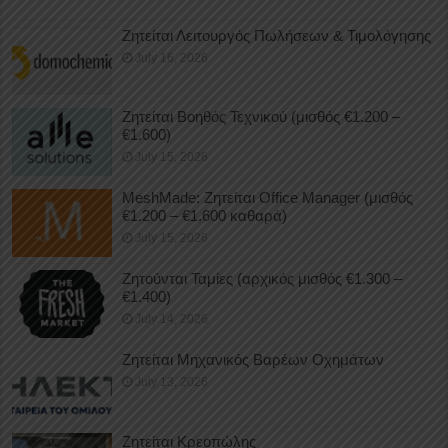
Ζητείται Λειτουργός Πωλήσεων & Τιμολόγησης
July 16, 2026
Ζητείται Βοηθός Τεχνικού (μισθός €1.200 –
€1.600)
July 15, 2026
MeshMade: Ζητείται Office Manager (μισθός
€1.200 – €1.600 καθαρά)
July 15, 2026
Ζητούνται Ταμίες (αρχικός μισθός €1.300 –
€1.400)
July 14, 2026
Ζητείται Μηχανικός Βαρέων Οχημάτων
July 13, 2026
Ζητείται Κρεοπώλης