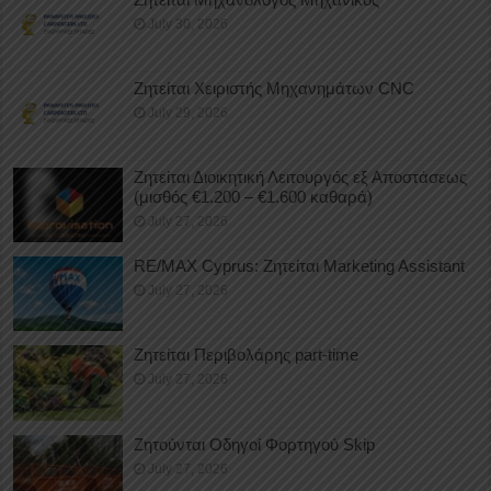
July 30, 2026
Ζητείται Χειριστής Μηχανημάτων CNC
July 29, 2026
Ζητείται Διοικητική Λειτουργός εξ Αποστάσεως
(μισθός €1.200 – €1.600 καθαρά)
July 27, 2026
RE/MAX Cyprus: Ζητείται Marketing Assistant
July 27, 2026
Ζητείται Περιβολάρης part-time
July 27, 2026
Ζητούνται Οδηγοί Φορτηγού Skip
July 27, 2026