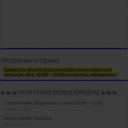
ΠΡΟΣΘΗΚΗ ΑΓΓΕΛΙΑΣ
Προσθέστε αγγελία στην ιστοσελίδα anergosjobs.com
πατώντας εδώ!
10.000 - 15.000 επισκέπτες καθημερινώς!
💫💫💫ΤΕΛΕΥΤΑΙΕΣ ΘΕΣΕΙΣ ΕΡΓΑΣΙΑΣ 💫💫💫
Ζητείται Βοηθός Φαρμακείου (ωράριο 08:00 – 13:30)
August 5, 2026
Ζητείται Βοηθός Θαλάμου
August 5, 2026