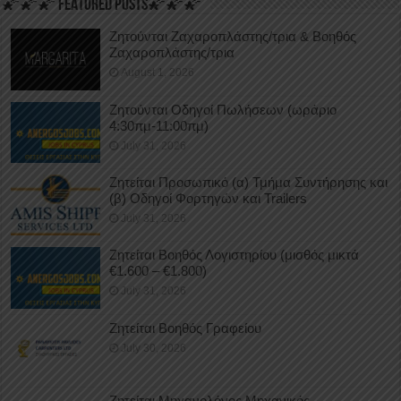
🌠🌠🌠 FEATURED POSTS🌠🌠🌠
Ζητούνται Ζαχαροπλάστης/τρια & Βοηθός
Ζαχαροπλάστης/τρια
August 1, 2026
Ζητούνται Οδηγοί Πωλήσεων (ωράριο
4:30πμ-11:00πμ)
July 31, 2026
Ζητείται Προσωπικό (α) Τμήμα Συντήρησης και
(β) Οδηγοί Φορτηγών και Trailers
July 31, 2026
Ζητείται Βοηθός Λογιστηρίου (μισθός μικτά
€1.600 – €1.800)
July 31, 2026
Ζητείται Βοηθός Γραφείου
July 30, 2026
Ζητείται Μηχανολόγος Μηχανικός