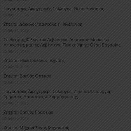
Παγκύπριος Δικηγορικός Σύλλογος: Θέση Εργασίας
July 31, 2026
Ζητείται Δάκαλος/ Δασκάλα ή Φιλόλογος
July 31, 2026
Σύνδεσμος Φίλων του Λεβέντειου Δημοτικού Μουσείου
Λευκωσίας και της Λεβέντειου Πινακοθήκης: Θέση Εργασίας
July 31, 2026
Ζητείται Ηλεκτρολόγος Τεχνίτης
July 31, 2026
Ζητείται Βοηθός Οπτικού
July 31, 2026
Παγκύπριος Δικηγορικός Σύλλογος: Ζητείται Λειτουργός
Τμήματος Εποπτείας & Συμμόρφωσης
July 31, 2026
Ζητείται Βοηθός Γραφείου
July 30, 2026
Ζητείται Μηχανολόγος Μηχανικός