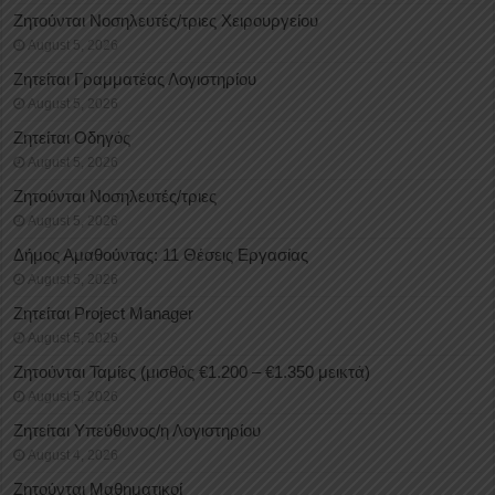
Ζητούνται Νοσηλευτές/τριες Χειρουργείου
August 5, 2026
Ζητείται Γραμματέας Λογιστηρίου
August 5, 2026
Ζητείται Οδηγός
August 5, 2026
Ζητούνται Νοσηλευτές/τριες
August 5, 2026
Δήμος Αμαθούντας: 11 Θέσεις Εργασίας
August 5, 2026
Ζητείται Project Manager
August 5, 2026
Ζητούνται Ταμίες (μισθός €1.200 – €1.350 μεικτά)
August 5, 2026
Ζητείται Υπεύθυνος/η Λογιστηρίου
August 4, 2026
Ζητούνται Μαθηματικοί