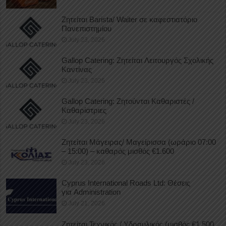
Ζητείται Barista/ Waiter σε καφεστιατόριο
Πανεπιστημίου
July 23, 2026
Gallop Catering: Ζητείται Λειτουργός Σχολικής
Καντίνας
July 23, 2026
Gallop Catering: Ζητούνται Καθαριστές /
Καθαρίστριες
July 23, 2026
Ζητείται Μάγειρας/ Μαγείρισσα (ωράριο 07:00
– 15:00) – καθαρός μισθός €1.600
July 23, 2026
Cyprus International Roads Ltd: Θέσεις
για Administration
July 21, 2026
Ζητείται Τεχνικός / Υδραυλικός (μισθός €1.500