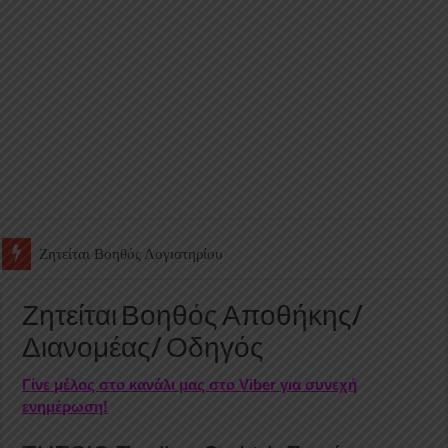
Ζητείται Υπάλληλος για γέμισμα και ανεφοδιασμό αυτόματων πω
Ζητείται Βοηθός Αποθήκης/
Διανομέας/ Οδηγός
Γίνε μέλος στο κανάλι μας στο Viber για συνεχή
ενημέρωση!