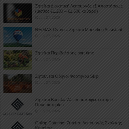
Ζητείται Διοικητική Λειτουργός εξ Αποστάσεως
(μισθός €1.200 – €1.600 καθαρά)
July 27, 2026
RE/MAX Cyprus: Ζητείται Marketing Assistant
July 27, 2026
Ζητείται Περιβολάρης part-time
July 27, 2026
Ζητούνται Οδηγοί Φορτηγού Skip
July 27, 2026
Ζητείται Barista/ Waiter σε καφεστιατόριο
Πανεπιστημίου
July 23, 2026
Gallop Catering: Ζητείται Λειτουργός Σχολικής
Καντίνας