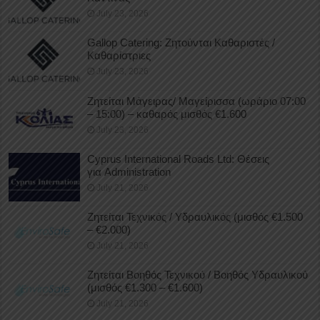
July 23, 2026
Gallop Catering: Ζητούνται Καθαριστές /
Καθαρίστριες
July 23, 2026
Ζητείται Μάγειρας/ Μαγείρισσα (ωράριο 07:00
– 15:00) – καθαρός μισθός €1.600
July 23, 2026
Cyprus International Roads Ltd: Θέσεις
για Administration
July 21, 2026
Ζητείται Τεχνικός / Υδραυλικός (μισθός €1.500
– €2.000)
July 21, 2026
Ζητείται Βοηθός Τεχνικού / Βοηθός Υδραυλικού
(μισθός €1.300 – €1.600)
July 21, 2026