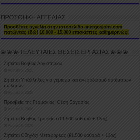
ΠΡΟΣΘΗΚΗ ΑΓΓΕΛΙΑΣ
Προσθέστε αγγελία στην ιστοσελίδα anergosjobs.com
πατώντας εδώ!
10.000 - 15.000 επισκέπτες καθημερινώς!
💫💫💫ΤΕΛΕΥΤΑΙΕΣ ΘΕΣΕΙΣ ΕΡΓΑΣΙΑΣ 💫💫💫
Ζητείται Βοηθός Λογιστηρίου
August 6, 2026
Ζητείται Υπάλληλος για γέμισμα και ανεφοδιασμό αυτόματων
πωλητών
August 6, 2026
Πρεσβεία της Γερμανίας: Θέση Εργασίας
August 6, 2026
Ζητείται Βοηθός Γραφείου (€1.500 καθαρά + 13ος)
August 6, 2026
Ζητείται Οδηγός/ Μεταφορέας (€1.500 καθαρά + 13ος)