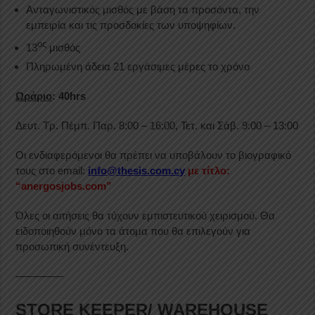
Ανταγωνιστικός μισθός με βάση τα προσόντα, την
εμπειρία και τις προσδοκίες των υποψηφίων.
ος
13
μισθός
Πληρωμένη άδεια 21 εργάσιμες μέρες το χρόνο
Ωράριο
: 40
hrs
Δευτ. Τρ. Πέμπ. Παρ. 8:00 – 16:00, Τετ. και Σάβ. 9:00 – 13:00
Οι ενδιαφερόμενοι θα πρέπει να υποβάλουν το βιογραφικό
τους στο email:
info@thesis.com.cy
με τίτλο:
“anergosjobs.com”
Όλες οι αιτήσεις θα τύχουν εμπιστευτικού χειρισμού. Θα
ειδοποιηθούν μόνο τα άτομα που θα επιλεγούν για
προσωπική συνέντευξη.
————–
STORE KEEPER/ WAREHOUSE