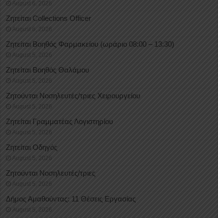
August 6, 2026
Ζητείται Collections Officer
August 6, 2026
Ζητείται Βοηθός Φαρμακείου (ωράριο 08:00 – 13:30)
August 5, 2026
Ζητείται Βοηθός Θαλάμου
August 5, 2026
Ζητούνται Νοσηλευτές/τριες Χειρουργείου
August 5, 2026
Ζητείται Γραμματέας Λογιστηρίου
August 5, 2026
Ζητείται Οδηγός
August 5, 2026
Ζητούνται Νοσηλευτές/τριες
August 5, 2026
Δήμος Αμαθούντας: 11 Θέσεις Εργασίας
August 5, 2026