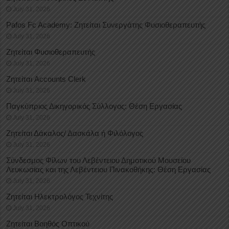
July 31, 2026
Pafos Fc Academy: Ζητείται Συνεργάτης Φυσιοθεραπευτής
July 31, 2026
Ζητείται Φυσιοθεραπευτής
July 31, 2026
Ζητείται Accounts Clerk
July 31, 2026
Παγκύπριος Δικηγορικός Σύλλογος: Θέση Εργασίας
July 31, 2026
Ζητείται Δάκαλος/ Δασκάλα ή Φιλόλογος
July 31, 2026
Σύνδεσμος Φίλων του Λεβέντειου Δημοτικού Μουσείου
Λευκωσίας και της Λεβέντειου Πινακοθήκης: Θέση Εργασίας
July 31, 2026
Ζητείται Ηλεκτρολόγος Τεχνίτης
July 31, 2026
Ζητείται Βοηθός Οπτικού