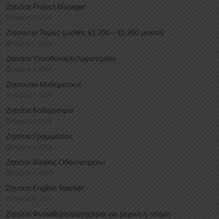
Ζητείται Project Manager
August 5, 2026
Ζητούνται Ταμίες (μισθός €1.200 – €1.350 μεικτά)
August 5, 2026
Ζητείται Υπεύθυνος/η Λογιστηρίου
August 4, 2026
Ζητούνται Μαθηματικοί
August 4, 2026
Ζητείται Καθαρίστρια
August 4, 2026
Ζητείται Γραμματέας
August 4, 2026
Ζητείται Βοηθός Οδοντιατρείου
August 4, 2026
Ζητείται English Teacher
August 4, 2026
Ζητείται Φυσιοθεραπευτής/τρια για μερική ή πλήρη