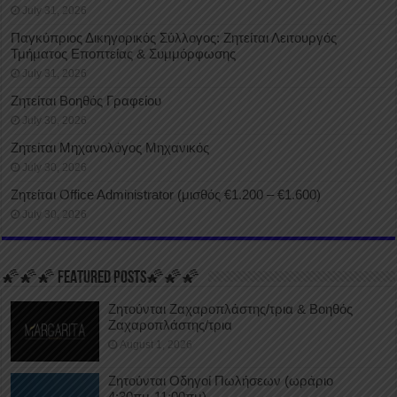
July 31, 2026
Παγκύπριος Δικηγορικός Σύλλογος: Ζητείται Λειτουργός
Τμήματος Εποπτείας & Συμμόρφωσης
July 31, 2026
Ζητείται Βοηθός Γραφείου
July 30, 2026
Ζητείται Μηχανολόγος Μηχανικός
July 30, 2026
Ζητείται Office Administrator (μισθός €1.200 – €1.600)
July 30, 2026
🌠🌠🌠 FEATURED POSTS🌠🌠🌠
Ζητούνται Ζαχαροπλάστης/τρια & Βοηθός
Ζαχαροπλάστης/τρια
August 1, 2026
Ζητούνται Οδηγοί Πωλήσεων (ωράριο
4:30πμ-11:00πμ)