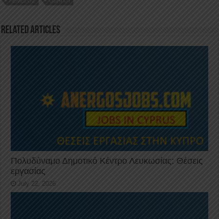
ΛΕΜΕΣΌΣ
ΟΔΗΓΟΊ
o
p
k
Related Articles
Πολυδύναμο Δημοτικό Κέντρο Λευκωσίας: Θέσεις
εργασίας
July 22, 2026