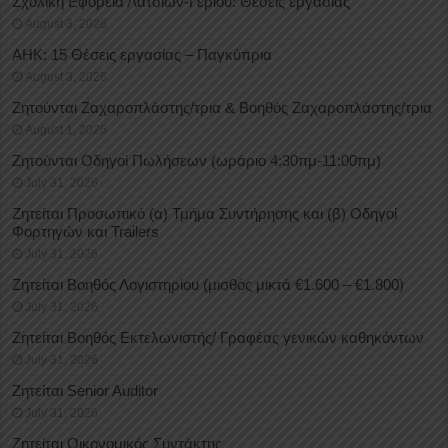
Σχολική Εφορεία Λατσιών-Γερίου: Θέσεις εργασίας
August 3, 2026
ΑΗΚ: 15 Θέσεις εργασίας – Παγκύπρια
August 3, 2026
Ζητούνται Ζαχαροπλάστης/τρια & Βοηθός Ζαχαροπλάστης/τρια
August 1, 2026
Ζητούνται Οδηγοί Πωλήσεων (ωράριο 4:30πμ-11:00πμ)
July 31, 2026
Ζητείται Προσωπικό (α) Τμήμα Συντήρησης και (β) Οδηγοί
Φορτηγών και Trailers
July 31, 2026
Ζητείται Βοηθός Λογιστηρίου (μισθός μικτά €1.600 – €1.800)
July 31, 2026
Ζητείται Βοηθός Εκτελωνιστής/ Γραφέας γενικών καθηκόντων
July 31, 2026
Ζητείται Senior Auditor
July 31, 2026
Ζητείται Οικονομικός Συντάκτης