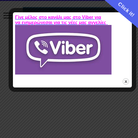
Click it!
Γίνε μέλος στο κανάλι μας στο Viber για
να ενημερώνεσαι για τις νέες μας αγγελίες