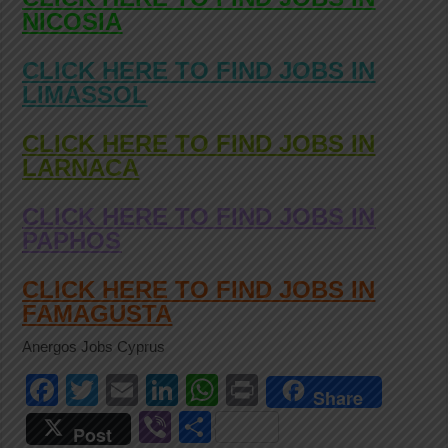
NICOSIA
CLICK HERE TO FIND JOBS IN
LIMASSOL
CLICK HERE TO FIND JOBS IN
LARNACA
CLICK HERE TO FIND JOBS IN
PAPHOS
CLICK HERE TO FIND JOBS IN
FAMAGUSTA
Anergos Jobs Cyprus
F
T
E
Li
W
Pr
Share
a
wi
m
n
h
in
Vi
S
Post