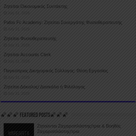
Ζητείται Οικονομικός Συντάκτης
July 31, 2026
Pafos Fc Academy: Ζητείται Συνεργάτης Φυσιοθεραπευτής
July 31, 2026
Ζητείται Φυσιοθεραπευτής
July 31, 2026
Ζητείται Accounts Clerk
July 31, 2026
Παγκύπριος Δικηγορικός Σύλλογος: Θέση Εργασίας
July 31, 2026
Ζητείται Δάκαλος/ Δασκάλα ή Φιλόλογος
July 31, 2026
🌠🌠🌠 FEATURED POSTS🌠🌠🌠
Ζητούνται Ζαχαροπλάστης/τρια & Βοηθός
Ζαχαροπλάστης/τρια