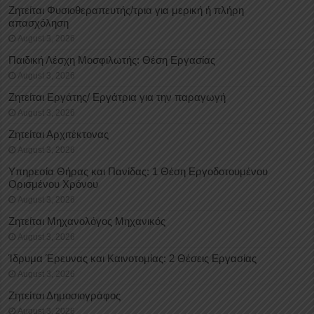
Ζητείται Φυσιοθεραπευτής/τρια για μερική ή πλήρη
απασχόληση
August 3, 2026
Παιδική Λέσχη Μοσφιλωτής: Θέση Εργασίας
August 3, 2026
Ζητείται Εργάτης/ Εργάτρια για την παραγωγή
August 3, 2026
Ζητείται Αρχιτέκτονας
August 3, 2026
Υπηρεσία Θήρας και Πανίδας: 1 Θέση Eργοδοτουμένου
Oρισμένου Xρόνου
August 3, 2026
Ζητείται Μηχανολόγος Μηχανικός
August 3, 2026
Ίδρυμα Έρευνας και Καινοτομίας: 2 Θέσεις Εργασίας
August 3, 2026
Ζητείται Δημοσιογράφος
August 3, 2026