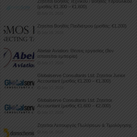
Ζητείται Βοηθός Τεχνικού / Βοηθός Υδραυλικού
(μισθός €1.300 – €1.600)
July 21, 2026
Ζητείται Βοηθός Παιδιάτρου (μισθός: €1.200)
July 18, 2026
Abelair Aviation: Θέσεις εργασίας (δεν
απαιτείται εμπειρία)
July 17, 2026
Globalserve Consultants Ltd: Ζητείται Junior
Accountant (μισθός €1.200 – €1.300)
July 17, 2026
Globalserve Consultants Ltd: Ζητείται
Accountant (μισθός €1.600 – €2.000)
July 17, 2026
Ζητείται Λειτουργός Πωλήσεων & Τιμολόγησης
July 16, 2026