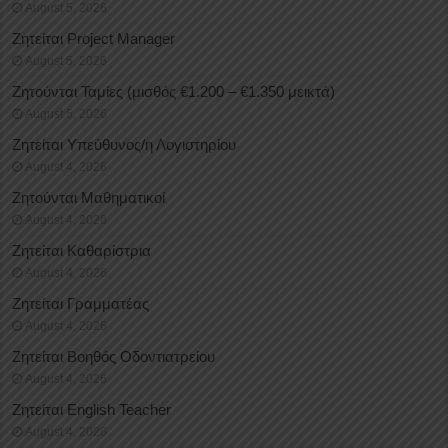
August 5, 2026
Ζητείται Project Manager
August 5, 2026
Ζητούνται Ταμίες (μισθός €1.200 – €1.350 μεικτά)
August 5, 2026
Ζητείται Υπεύθυνος/η Λογιστηρίου
August 4, 2026
Ζητούνται Μαθηματικοί
August 4, 2026
Ζητείται Καθαρίστρια
August 4, 2026
Ζητείται Γραμματέας
August 4, 2026
Ζητείται Βοηθός Οδοντιατρείου
August 4, 2026
Ζητείται English Teacher
August 4, 2026