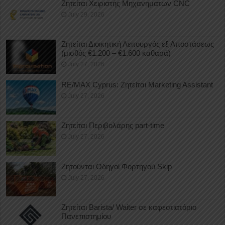
Ζητείται Χειριστής Μηχανημάτων CNC
July 29, 2026
Ζητείται Διοικητική Λειτουργός εξ Αποστάσεως
(μισθός €1.200 – €1.600 καθαρά)
July 27, 2026
RE/MAX Cyprus: Ζητείται Marketing Assistant
July 27, 2026
Ζητείται Περιβολάρης part-time
July 27, 2026
Ζητούνται Οδηγοί Φορτηγού Skip
July 27, 2026
Ζητείται Barista/ Waiter σε καφεστιατόριο
Πανεπιστημίου