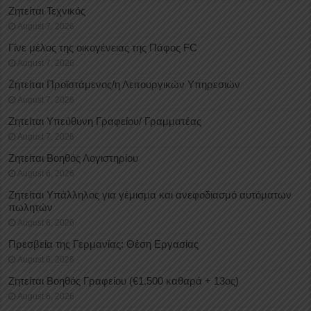
Ζητείται Τεχνικός
August 7, 2026
Γίνε μέλος της οικογένειας της Πάφος FC
August 7, 2026
Ζητείται Προϊστάμενος/η Λειτουργικών Υπηρεσιών
August 7, 2026
Ζητείται Υπεύθυνη Γραφείου/ Γραμματέας
August 7, 2026
Ζητείται Βοηθός Λογιστηρίου
August 6, 2026
Ζητείται Υπάλληλος για γέμισμα και ανεφοδιασμό αυτόματων
πωλητών
August 6, 2026
Πρεσβεία της Γερμανίας: Θέση Εργασίας
August 6, 2026
Ζητείται Βοηθός Γραφείου (€1.500 καθαρά + 13ος)
August 6, 2026