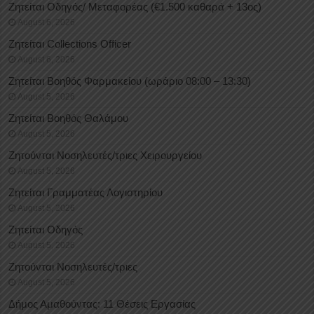
Ζητείται Οδηγός/ Μεταφορέας (€1.500 καθαρά + 13ος)
August 6, 2026
Ζητείται Collections Officer
August 6, 2026
Ζητείται Βοηθός Φαρμακείου (ωράριο 08:00 – 13:30)
August 5, 2026
Ζητείται Βοηθός Θαλάμου
August 5, 2026
Ζητούνται Νοσηλευτές/τριες Χειρουργείου
August 5, 2026
Ζητείται Γραμματέας Λογιστηρίου
August 5, 2026
Ζητείται Οδηγός
August 5, 2026
Ζητούνται Νοσηλευτές/τριες
August 5, 2026
Δήμος Αμαθούντας: 11 Θέσεις Εργασίας