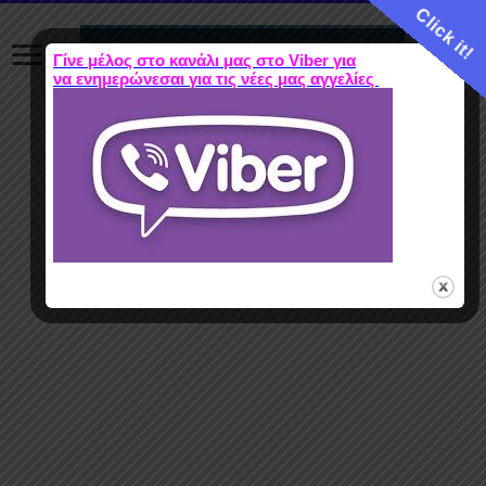
Click it!
Γίνε μέλος στο κανάλι μας στο Viber για
να ενημερώνεσαι για τις νέες μας αγγελίες