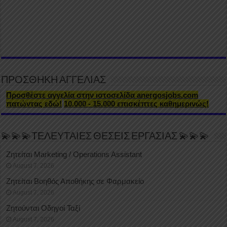
ΠΡΟΣΘΗΚΗ ΑΓΓΕΛΙΑΣ
Προσθέστε αγγελία στην ιστοσελίδα anergosjobs.com
πατώντας εδώ!
10.000 - 15.000 επισκέπτες καθημερινώς!
💫💫💫ΤΕΛΕΥΤΑΙΕΣ ΘΕΣΕΙΣ ΕΡΓΑΣΙΑΣ 💫💫💫
Ζητείται Marketing / Operations Assistant
August 7, 2026
Ζητείται Βοηθός Αποθήκης σε Φαρμακείο
August 7, 2026
Ζητούνται Οδηγοί Ταξί
August 7, 2026