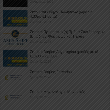
August 1, 2026
Ζητούνται Οδηγοί Πωλήσεων (ωράριο
4:30πμ-11:00πμ)
July 31, 2026
Ζητείται Προσωπικό (α) Τμήμα Συντήρησης και
(β) Οδηγοί Φορτηγών και Trailers
July 31, 2026
Ζητείται Βοηθός Λογιστηρίου (μισθός μικτά
€1.600 – €1.800)
July 31, 2026
Ζητείται Βοηθός Γραφείου
July 30, 2026
Ζητείται Μηχανολόγος Μηχανικός
July 30, 2026