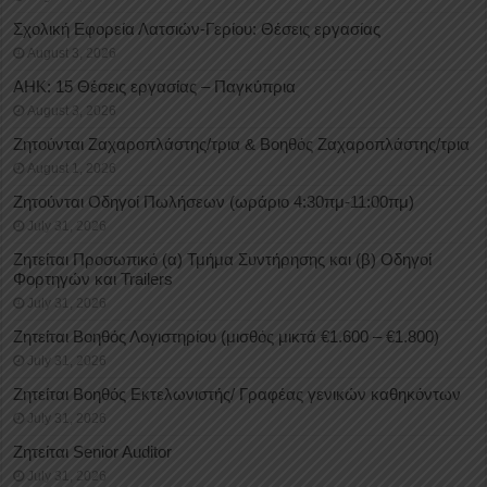
Σχολική Εφορεία Λατσιών-Γερίου: Θέσεις εργασίας
August 3, 2026
ΑΗΚ: 15 Θέσεις εργασίας – Παγκύπρια
August 3, 2026
Ζητούνται Ζαχαροπλάστης/τρια & Βοηθός Ζαχαροπλάστης/τρια
August 1, 2026
Ζητούνται Οδηγοί Πωλήσεων (ωράριο 4:30πμ-11:00πμ)
July 31, 2026
Ζητείται Προσωπικό (α) Τμήμα Συντήρησης και (β) Οδηγοί
Φορτηγών και Trailers
July 31, 2026
Ζητείται Βοηθός Λογιστηρίου (μισθός μικτά €1.600 – €1.800)
July 31, 2026
Ζητείται Βοηθός Εκτελωνιστής/ Γραφέας γενικών καθηκόντων
July 31, 2026
Ζητείται Senior Auditor
July 31, 2026