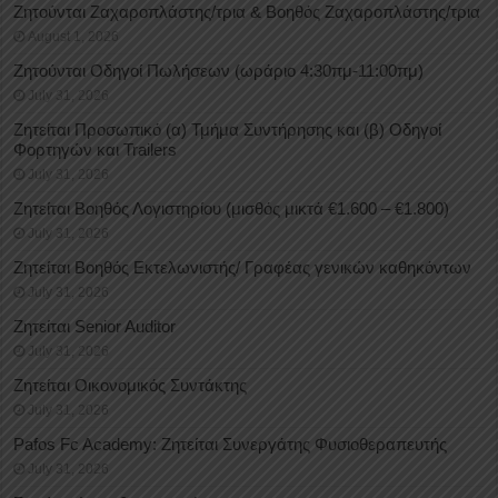
Ζητούνται Ζαχαροπλάστης/τρια & Βοηθός Ζαχαροπλάστης/τρια
August 1, 2026
Ζητούνται Οδηγοί Πωλήσεων (ωράριο 4:30πμ-11:00πμ)
July 31, 2026
Ζητείται Προσωπικό (α) Τμήμα Συντήρησης και (β) Οδηγοί
Φορτηγών και Trailers
July 31, 2026
Ζητείται Βοηθός Λογιστηρίου (μισθός μικτά €1.600 – €1.800)
July 31, 2026
Ζητείται Βοηθός Εκτελωνιστής/ Γραφέας γενικών καθηκόντων
July 31, 2026
Ζητείται Senior Auditor
July 31, 2026
Ζητείται Οικονομικός Συντάκτης
July 31, 2026
Pafos Fc Academy: Ζητείται Συνεργάτης Φυσιοθεραπευτής
July 31, 2026