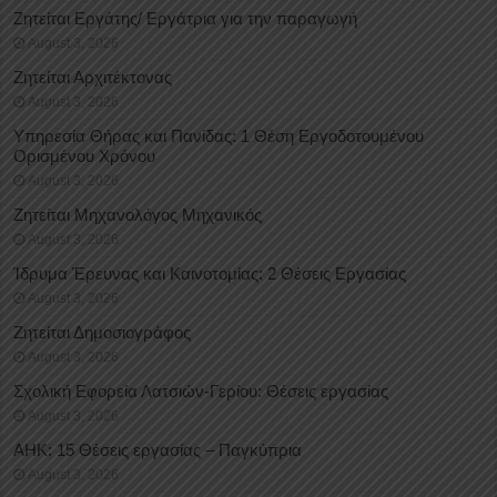
Ζητείται Εργάτης/ Εργάτρια για την παραγωγή
August 3, 2026
Ζητείται Αρχιτέκτονας
August 3, 2026
Υπηρεσία Θήρας και Πανίδας: 1 Θέση Eργοδοτουμένου
Oρισμένου Xρόνου
August 3, 2026
Ζητείται Μηχανολόγος Μηχανικός
August 3, 2026
Ίδρυμα Έρευνας και Καινοτομίας: 2 Θέσεις Εργασίας
August 3, 2026
Ζητείται Δημοσιογράφος
August 3, 2026
Σχολική Εφορεία Λατσιών-Γερίου: Θέσεις εργασίας
August 3, 2026
ΑΗΚ: 15 Θέσεις εργασίας – Παγκύπρια
August 3, 2026