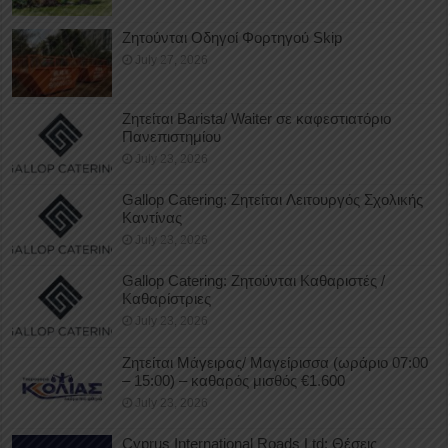
Ζητούνται Οδηγοί Φορτηγού Skip
July 27, 2026
Ζητείται Barista/ Waiter σε καφεστιατόριο
Πανεπιστημίου
July 23, 2026
Gallop Catering: Ζητείται Λειτουργός Σχολικής
Καντίνας
July 23, 2026
Gallop Catering: Ζητούνται Καθαριστές /
Καθαρίστριες
July 23, 2026
Ζητείται Μάγειρας/ Μαγείρισσα (ωράριο 07:00
– 15:00) – καθαρός μισθός €1.600
July 23, 2026
Cyprus International Roads Ltd: Θέσεις