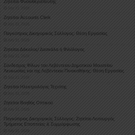
Ζητείται Φυσιοθεραπευτής
July 31, 2026
Ζητείται Accounts Clerk
July 31, 2026
Παγκύπριος Δικηγορικός Σύλλογος: Θέση Εργασίας
July 31, 2026
Ζητείται Δάκαλος/ Δασκάλα ή Φιλόλογος
July 31, 2026
Σύνδεσμος Φίλων του Λεβέντειου Δημοτικού Μουσείου
Λευκωσίας και της Λεβέντειου Πινακοθήκης: Θέση Εργασίας
July 31, 2026
Ζητείται Ηλεκτρολόγος Τεχνίτης
July 31, 2026
Ζητείται Βοηθός Οπτικού
July 31, 2026
Παγκύπριος Δικηγορικός Σύλλογος: Ζητείται Λειτουργός
Τμήματος Εποπτείας & Συμμόρφωσης
July 31, 2026