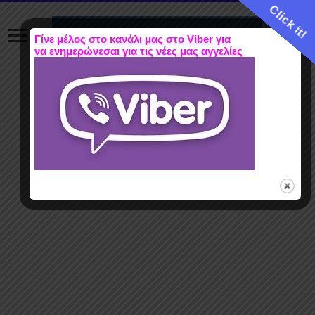
Click it!
Γίνε μέλος στο κανάλι μας στο Viber για
να ενημερώνεσαι για τις νέες μας αγγελίες