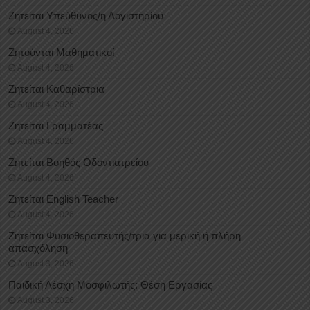
Ζητείται Υπεύθυνος/η Λογιστηρίου
August 4, 2026
Ζητούνται Μαθηματικοί
August 4, 2026
Ζητείται Καθαρίστρια
August 4, 2026
Ζητείται Γραμματέας
August 4, 2026
Ζητείται Βοηθός Οδοντιατρείου
August 4, 2026
Ζητείται English Teacher
August 4, 2026
Ζητείται Φυσιοθεραπευτής/τρια για μερική ή πλήρη
απασχόληση
August 3, 2026
Παιδική Λέσχη Μοσφιλωτής: Θέση Εργασίας
August 3, 2026