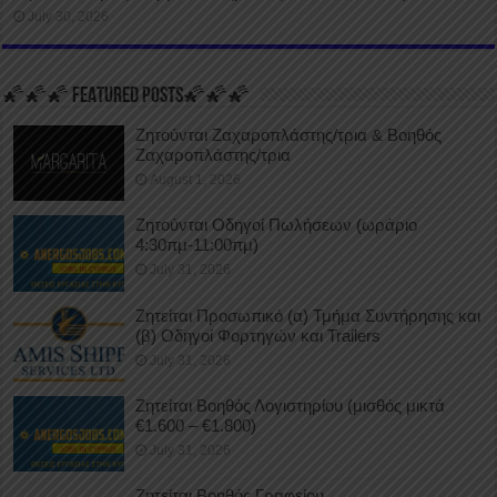
July 30, 2026
🌠🌠🌠 FEATURED POSTS🌠🌠🌠
Ζητούνται Ζαχαροπλάστης/τρια & Βοηθός
Ζαχαροπλάστης/τρια
August 1, 2026
Ζητούνται Οδηγοί Πωλήσεων (ωράριο
4:30πμ-11:00πμ)
July 31, 2026
Ζητείται Προσωπικό (α) Τμήμα Συντήρησης και
(β) Οδηγοί Φορτηγών και Trailers
July 31, 2026
Ζητείται Βοηθός Λογιστηρίου (μισθός μικτά
€1.600 – €1.800)
July 31, 2026
Ζητείται Βοηθός Γραφείου