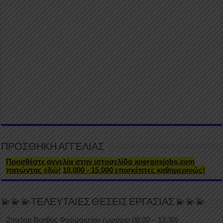
ΠΡΟΣΘΗΚΗ ΑΓΓΕΛΙΑΣ
Προσθέστε αγγελία στην ιστοσελίδα anergosjobs.com
πατώντας εδώ!
10.000 - 15.000 επισκέπτες καθημερινώς!
💫💫💫ΤΕΛΕΥΤΑΙΕΣ ΘΕΣΕΙΣ ΕΡΓΑΣΙΑΣ 💫💫💫
Ζητείται Βοηθός Φαρμακείου (ωράριο 08:00 – 13:30)