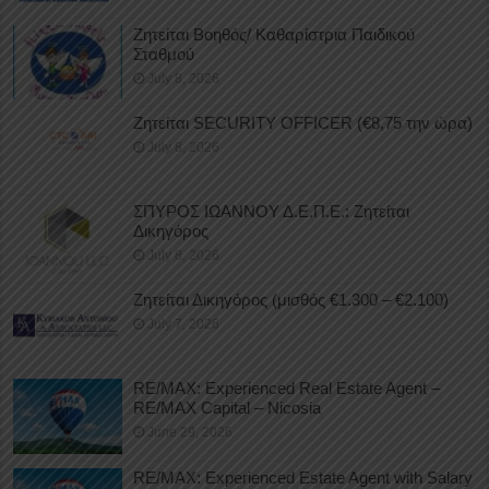
Ζητείται Βοηθός/ Καθαρίστρια Παιδικού
Σταθμού
July 8, 2026
Ζητείται SECURITY OFFICER (€8,75 την ώρα)
July 8, 2026
ΣΠΥΡΟΣ ΙΩΑΝΝΟΥ Δ.Ε.Π.Ε.: Ζητείται
Δικηγόρος
July 8, 2026
Ζητείται Δικηγόρος (μισθός €1.300 – €2.100)
July 7, 2026
RE/MAX: Experienced Real Estate Agent –
RE/MAX Capital – Nicosia
June 29, 2026
RE/MAX: Experienced Estate Agent with Salary