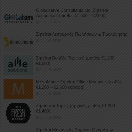
Globalserve Consultants Ltd: Ζητείται
Accountant (μισθός €1.600 – €2.000)
July 17, 2026
Ζητείται Λειτουργός Πωλήσεων & Τιμολόγησης
July 16, 2026
Ζητείται Βοηθός Τεχνικού (μισθός €1.200 –
€1.600)
July 15, 2026
MeshMade: Ζητείται Office Manager (μισθός
€1.200 – €1.600 καθαρά)
July 15, 2026
Ζητούνται Ταμίες (αρχικός μισθός €1.300 –
€1.400)
July 14, 2026
Ζητείται Μηχανικός Βαρέων Οχημάτων