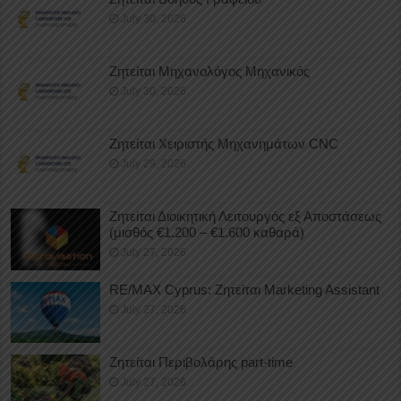
July 30, 2026
Ζητείται Μηχανολόγος Μηχανικός
July 30, 2026
Ζητείται Χειριστής Μηχανημάτων CNC
July 29, 2026
Ζητείται Διοικητική Λειτουργός εξ Αποστάσεως
(μισθός €1.200 – €1.600 καθαρά)
July 27, 2026
RE/MAX Cyprus: Ζητείται Marketing Assistant
July 27, 2026
Ζητείται Περιβολάρης part-time
July 27, 2026