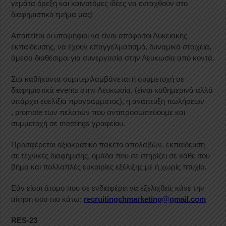
γεμάτα όρεξη και καινοτόμες ιδέες να ενταχθούν στο
διαφημιστικό τμήμα μας!
Απαιτείται οι υποψήφιοι να είναι απόφοιτοι Λυκειακής
εκπαίδευσης, να έχουν επαγγελματισμό, δυναμικά στοιχεία,
άμεσα διαθέσιμοι για συνεργασία στην Λευκωσία από κοντά.
Στα καθήκοντα συμπεριλαμβάνεται ή συμμετοχή σε
διαφημιστικά
events
στην Λευκωσία, (είναι καθημερινά αλλά
υπάρχει ευελιξία προγράμματος), η ανάπτυξη πωλήσεων
,
promote
των πελατών που αντιπροσωπεύουμε και
συμμετοχή σε
meetings
γραφείου.
Προσφέρεται αξιοκρατικό πακέτο απολαβών, εκπαίδευση
σε τεχνικές διαφήμισης, ομάδα που σε στηρίζει σε κάθε σου
βήμα και πολλαπλές ευκαιρίες εξέλιξης με ή χωρίς πτυχίο.
Εάν είσαι άτομο που σε ενδιαφέρει να εξελιχθείς κάνε την
αίτηση σου πιο κάτω:
recruitingchmarketing
@
gmail
.
com
RES-23