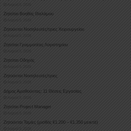
August 5, 2026
Ζητείται Βοηθός Θαλάμου
August 5, 2026
Ζητούνται Νοσηλευτές/τριες Χειρουργείου
August 5, 2026
Ζητείται Γραμματέας Λογιστηρίου
August 5, 2026
Ζητείται Οδηγός
August 5, 2026
Ζητούνται Νοσηλευτές/τριες
August 5, 2026
Δήμος Αμαθούντας: 11 Θέσεις Εργασίας
August 5, 2026
Ζητείται Project Manager
August 5, 2026
Ζητούνται Ταμίες (μισθός €1.200 – €1.350 μεικτά)
August 5, 2026