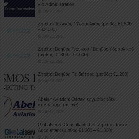
για Administration
July 21, 2026
Ζητείται Τεχνικός / Υδραυλικός (μισθός €1.500
– €2.000)
July 21, 2026
Ζητείται Βοηθός Τεχνικού / Βοηθός Υδραυλικού
(μισθός €1.300 – €1.600)
July 21, 2026
Ζητείται Βοηθός Παιδιάτρου (μισθός: €1.200)
July 18, 2026
Abelair Aviation: Θέσεις εργασίας (δεν
απαιτείται εμπειρία)
July 17, 2026
Globalserve Consultants Ltd: Ζητείται Junior
Accountant (μισθός €1.200 – €1.300)
July 17, 2026