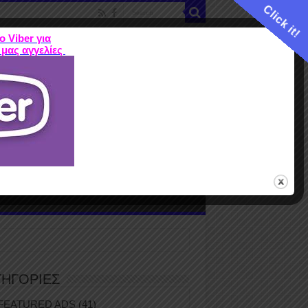
Click it!
ο Viber για
 μας αγγελίες
ME
FEATURED ADS
ΤΙΜΕΣ
Terms
ΤΗΓΟΡΙΕΣ
FEATURED ADS
(41)