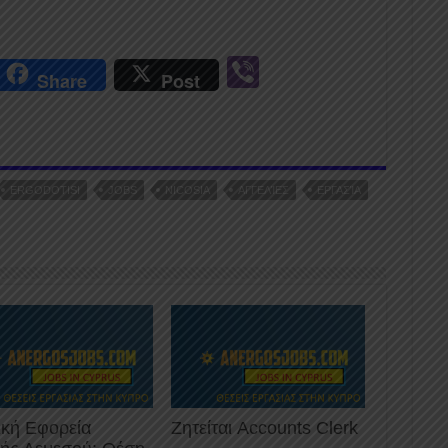
r
Vi
Share
Post
n
b
er
ERGODOTISI
JOBS
NICOSIA
ΑΓΓΕΛΊΕΣ
ΕΡΓΑΣΊΑ
ική Εφορεία
Ζητείται Accounts Clerk