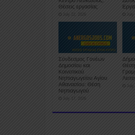
Κέντρο Λευκωσίας:
Δυτι
Θέσεις εργασίας
Εργα
July 22, 2026
July
Σύνδεσμος Γονέων
Δήμο
Δημοσίου και
Θέση
Κοινοτικού
Γραμ
Νηπιαγωγείου Αγίου
Λειτ
Αθανασίου: Θέση
July
Νηπιαγωγού
July 17, 2026