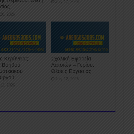
κής Λεμεσού: Θέση
July 17, 2026
σίας
 20, 2026
ς Κερύνειας:
Σχολική Εφορεία
 Βοηθού
Λατσιών – Γερίου:
ματειακού
Θέσεις Εργασίας
ουργού
July 12, 2026
 12, 2026