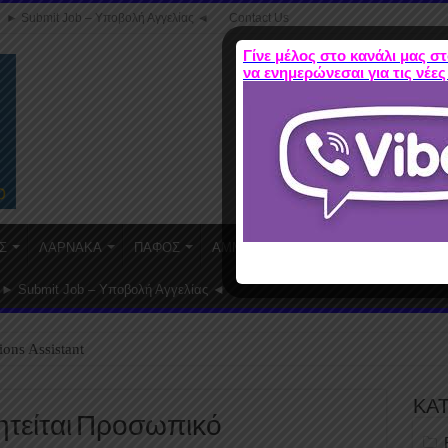
► Submit Job – Υποβολή Αγγελίας ◄
Contact Us
Γίνε μέλος στο κανάλι μας στ
να ενημερώνεσαι για τις νέες
Σ
ΛΑΡΝΑΚΑ
ΠΑΦΟΣ
ΑΜΜΟΧΩΣΤΟΣ
WORK FROM HO
► Submit Job – Υποβολή Αγγελίας ◄
ions Assistant
ΚΑ
: Ζητείται Προσωπικό