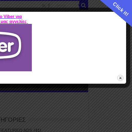
Click it!
ο Viber για
 μας αγγελίες
ME
FEATURED ADS
ΤΙΜΕΣ
Terms
ΤΗΓΟΡΙΕΣ
FEATURED ADS
(41)