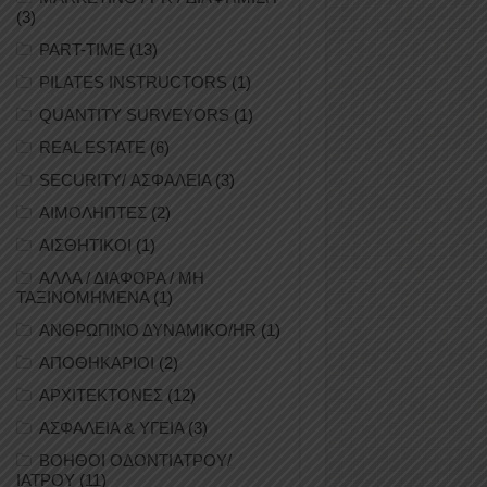
(3)
PART-TIME
(13)
PILATES INSTRUCTORS
(1)
QUANTITY SURVEYORS
(1)
REAL ESTATE
(6)
SECURITY/ ΑΣΦΑΛΕΙΑ
(3)
ΑΙΜΟΛΗΠΤΕΣ
(2)
ΑΙΣΘΗΤΙΚΟΙ
(1)
ΑΛΛΑ / ΔΙΑΦΟΡΑ / ΜΗ
ΤΑΞΙΝΟΜΗΜΕΝΑ
(1)
ΑΝΘΡΩΠΙΝΟ ΔΥΝΑΜΙΚΟ/HR
(1)
ΑΠΟΘΗΚΑΡΙΟΙ
(2)
ΑΡΧΙΤΕΚΤΟΝΕΣ
(12)
ΑΣΦΑΛΕΙΑ & ΥΓΕΙΑ
(3)
ΒΟΗΘΟΙ ΟΔΟΝΤΙΑΤΡΟΥ/
ΙΑΤΡΟΥ
(11)