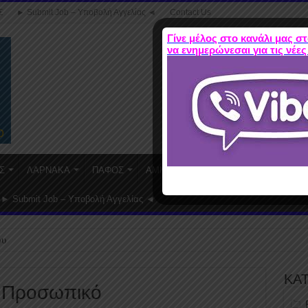
Σ
► Submit Job – Υποβολή Αγγελίας ◄
Contact Us
Γίνε μέλος στο κανάλι μας στ
να ενημερώνεσαι για τις νέες
Σ
ΛΑΡΝΑΚΑ
ΠΑΦΟΣ
ΑΜΜΟΧΩΣΤΟΣ
WORK FROM HO
► Submit Job – Υποβολή Αγγελίας ◄
ου
ΚΑ
ται Προσωπικό