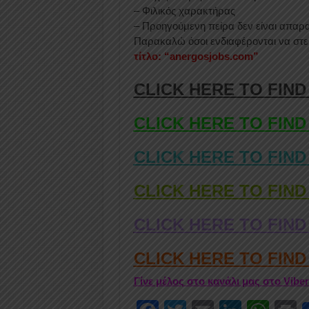
– Φιλικός χαρακτήρας
– Προηγούμενη πείρα δεν είναι απαρα
Παρακαλώ όσοι ενδιαφέρονται να στεί
τίτλο: “anergosjobs.com”
CLICK HERE TO FIND
CLICK HERE TO FIND
CLICK HERE TO FIND
CLICK HERE TO FIND
CLICK HERE TO FIND
CLICK HERE TO FIN
Γίνε μέλος στο κανάλι μας στο Vibe