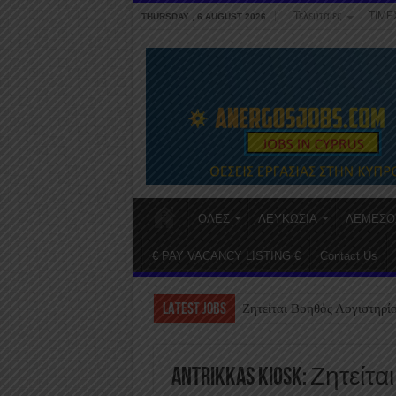
Τελευταίες
ΤΙΜΕ
THURSDAY , 6 AUGUST 2026
ΟΛΕΣ
ΛΕΥΚΩΣΙΑ
ΛΕΜΕΣΟ
€ PAY VACANCY LISTING €
Contact Us
LATEST JOBS
Ζητείται Βοηθός Λογιστηρί
Antrikkas KIOSK: Ζητεί