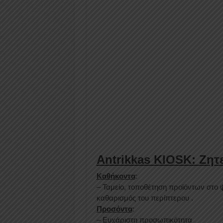
Antrikkas KIOSK: Ζητ
Καθήκοντα
:
– Ταμείο, τοποθέτηση προϊόντων στο 
καθαρισμός του περίπτερου .
Προσόντα
:
– Ευχάριστη προσωπικότητα