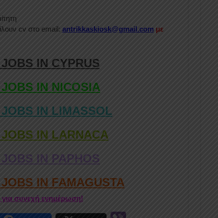
ίτητη
λουν cv στο email:
antrikkaskiosk@gmail.com
με
 JOBS IN CYPRUS
 JOBS IN NICOSIA
 JOBS IN LIMASSOL
 JOBS IN LARNACA
 JOBS IN PAPHOS
D JOBS IN FAMAGUSTA
r για συνεχή ενημέρωση!