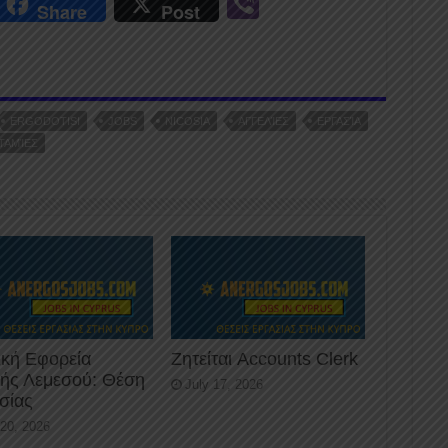
r
Vi
Share
Post
n
b
er
ERGODOTISI
JOBS
NICOSIA
ΑΓΓΕΛΊΕΣ
ΕΡΓΑΣΊΑ
ΤΑΜΊΕΣ
ική Εφορεία
Ζητείται Accounts Clerk
κής Λεμεσού: Θέση
July 17, 2026
σίας
 20, 2026