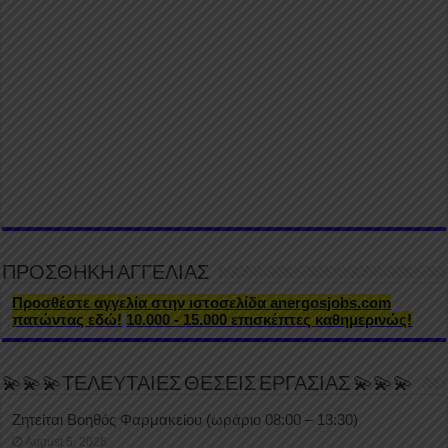
ΠΡΟΣΘΗΚΗ ΑΓΓΕΛΙΑΣ
Προσθέστε αγγελία στην ιστοσελίδα anergosjobs.com
πατώντας εδώ!
10.000 - 15.000 επισκέπτες καθημερινώς!
💫💫💫ΤΕΛΕΥΤΑΙΕΣ ΘΕΣΕΙΣ ΕΡΓΑΣΙΑΣ 💫💫💫
Ζητείται Βοηθός Φαρμακείου (ωράριο 08:00 – 13:30)
August 5, 2026