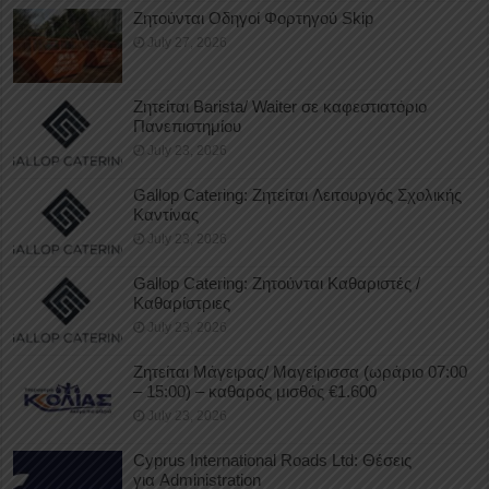
Ζητούνται Οδηγοί Φορτηγού Skip
July 27, 2026
Ζητείται Barista/ Waiter σε καφεστιατόριο
Πανεπιστημίου
July 23, 2026
Gallop Catering: Ζητείται Λειτουργός Σχολικής
Καντίνας
July 23, 2026
Gallop Catering: Ζητούνται Καθαριστές /
Καθαρίστριες
July 23, 2026
Ζητείται Μάγειρας/ Μαγείρισσα (ωράριο 07:00
– 15:00) – καθαρός μισθός €1.600
July 23, 2026
Cyprus International Roads Ltd: Θέσεις
για Administration