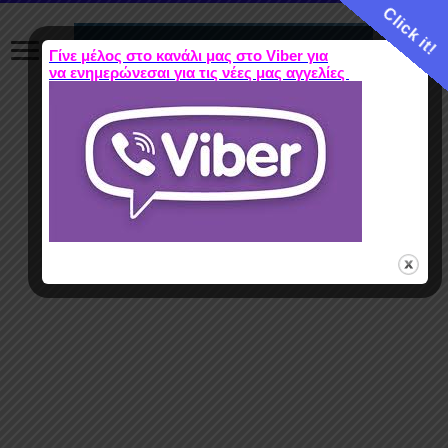
Click it!
Γίνε μέλος στο κανάλι μας στο Viber για
να ενημερώνεσαι για τις νέες μας αγγελίες