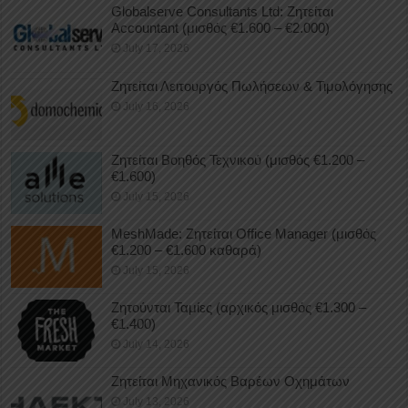
Globalserve Consultants Ltd: Ζητείται
Accountant (μισθός €1.600 – €2.000)
July 17, 2026
Ζητείται Λειτουργός Πωλήσεων & Τιμολόγησης
July 16, 2026
Ζητείται Βοηθός Τεχνικού (μισθός €1.200 –
€1.600)
July 15, 2026
MeshMade: Ζητείται Office Manager (μισθός
€1.200 – €1.600 καθαρά)
July 15, 2026
Ζητούνται Ταμίες (αρχικός μισθός €1.300 –
€1.400)
July 14, 2026
Ζητείται Μηχανικός Βαρέων Οχημάτων
July 13, 2026