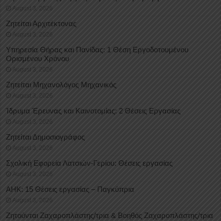
August 3, 2026
Ζητείται Αρχιτέκτονας
August 3, 2026
Υπηρεσία Θήρας και Πανίδας: 1 Θέση Eργοδοτουμένου
Oρισμένου Xρόνου
August 3, 2026
Ζητείται Μηχανολόγος Μηχανικός
August 3, 2026
Ίδρυμα Έρευνας και Καινοτομίας: 2 Θέσεις Εργασίας
August 3, 2026
Ζητείται Δημοσιογράφος
August 3, 2026
Σχολική Εφορεία Λατσιών-Γερίου: Θέσεις εργασίας
August 3, 2026
ΑΗΚ: 15 Θέσεις εργασίας – Παγκύπρια
August 3, 2026
Ζητούνται Ζαχαροπλάστης/τρια & Βοηθός Ζαχαροπλάστης/τρια