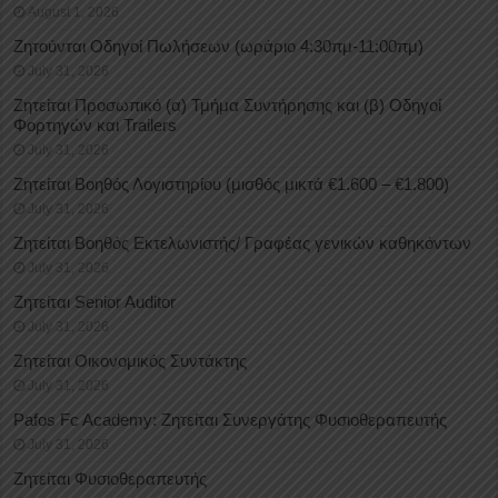
August 1, 2026
Ζητούνται Οδηγοί Πωλήσεων (ωράριο 4:30πμ-11:00πμ)
July 31, 2026
Ζητείται Προσωπικό (α) Τμήμα Συντήρησης και (β) Οδηγοί
Φορτηγών και Trailers
July 31, 2026
Ζητείται Βοηθός Λογιστηρίου (μισθός μικτά €1.600 – €1.800)
July 31, 2026
Ζητείται Βοηθός Εκτελωνιστής/ Γραφέας γενικών καθηκόντων
July 31, 2026
Ζητείται Senior Auditor
July 31, 2026
Ζητείται Οικονομικός Συντάκτης
July 31, 2026
Pafos Fc Academy: Ζητείται Συνεργάτης Φυσιοθεραπευτής
July 31, 2026
Ζητείται Φυσιοθεραπευτής