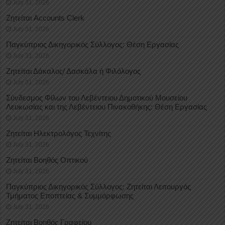
July 31, 2026
Ζητείται Accounts Clerk
July 31, 2026
Παγκύπριος Δικηγορικός Σύλλογος: Θέση Εργασίας
July 31, 2026
Ζητείται Δάκαλος/ Δασκάλα ή Φιλόλογος
July 31, 2026
Σύνδεσμος Φίλων του Λεβέντειου Δημοτικού Μουσείου
Λευκωσίας και της Λεβέντειου Πινακοθήκης: Θέση Εργασίας
July 31, 2026
Ζητείται Ηλεκτρολόγος Τεχνίτης
July 31, 2026
Ζητείται Βοηθός Οπτικού
July 31, 2026
Παγκύπριος Δικηγορικός Σύλλογος: Ζητείται Λειτουργός
Τμήματος Εποπτείας & Συμμόρφωσης
July 31, 2026
Ζητείται Βοηθός Γραφείου