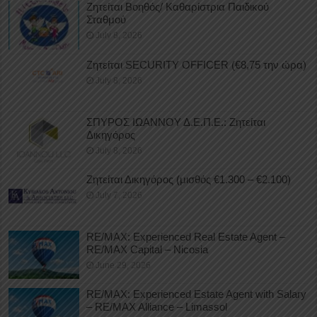
Ζητείται Βοηθός/ Καθαρίστρια Παιδικού
Σταθμού
July 8, 2026
Ζητείται SECURITY OFFICER (€8,75 την ώρα)
July 8, 2026
ΣΠΥΡΟΣ ΙΩΑΝΝΟΥ Δ.Ε.Π.Ε.: Ζητείται
Δικηγόρος
July 8, 2026
Ζητείται Δικηγόρος (μισθός €1.300 – €2.100)
July 7, 2026
RE/MAX: Experienced Real Estate Agent –
RE/MAX Capital – Nicosia
June 29, 2026
RE/MAX: Experienced Estate Agent with Salary
– RE/MAX Alliance – Limassol