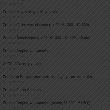
July 30, 2026
Ζητείται Μηχανολόγος Μηχανικός
July 30, 2026
Ζητείται Office Administrator (μισθός €1.200 – €1.600)
July 30, 2026
Ζητείται Storekeeper (μισθός €1.300 – €1.400 καθαρά)
July 30, 2026
Ζητείται Βοηθός Φαρμακείου
July 30, 2026
CYTA: Θέσεις εργασίας
July 30, 2026
Ζητούνται Βρεφονηπιοκόμοι, Νηπιαγωγοί και Δασκάλοι
July 30, 2026
Ζητείται Junior Architect
July 30, 2026
Ζητείται Βοηθός Φαρμακείου (μισθός €1.300 – €1.500)
July 30, 2026