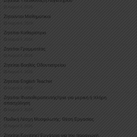
Ζητείται Υπεύθυνος/η Λογιστηρίου
August 4, 2026
Ζητούνται Μαθηματικοί
August 4, 2026
Ζητείται Καθαρίστρια
August 4, 2026
Ζητείται Γραμματέας
August 4, 2026
Ζητείται Βοηθός Οδοντιατρείου
August 4, 2026
Ζητείται English Teacher
August 4, 2026
Ζητείται Φυσιοθεραπευτής/τρια για μερική ή πλήρη
απασχόληση
August 3, 2026
Παιδική Λέσχη Μοσφιλωτής: Θέση Εργασίας
August 3, 2026
Ζητείται Εργάτης/ Εργάτρια για την παραγωγή