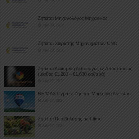
Ζητείται Μηχανολόγος Μηχανικός
July 30, 2026
Ζητείται Χειριστής Μηχανημάτων CNC
July 29, 2026
Ζητείται Διοικητική Λειτουργός εξ Αποστάσεως
(μισθός €1.200 – €1.600 καθαρά)
July 27, 2026
RE/MAX Cyprus: Ζητείται Marketing Assistant
July 27, 2026
Ζητείται Περιβολάρης part-time
July 27, 2026