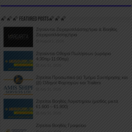
🌠🌠🌠 FEATURED POSTS🌠🌠🌠
Ζητούνται Ζαχαροπλάστης/τρια & Βοηθός
Ζαχαροπλάστης/τρια
August 1, 2026
Ζητούνται Οδηγοί Πωλήσεων (ωράριο
4:30πμ-11:00πμ)
July 31, 2026
Ζητείται Προσωπικό (α) Τμήμα Συντήρησης και
(β) Οδηγοί Φορτηγών και Trailers
July 31, 2026
Ζητείται Βοηθός Λογιστηρίου (μισθός μικτά
€1.600 – €1.800)
July 31, 2026
Ζητείται Βοηθός Γραφείου
July 30, 2026