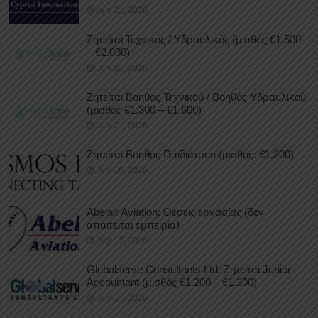
July 21, 2026
Ζητείται Τεχνικός / Υδραυλικός (μισθός €1.500
– €2.000)
July 21, 2026
Ζητείται Βοηθός Τεχνικού / Βοηθός Υδραυλικού
(μισθός €1.300 – €1.600)
July 21, 2026
Ζητείται Βοηθός Παιδιάτρου (μισθός: €1.200)
July 18, 2026
Abelair Aviation: Θέσεις εργασίας (δεν
απαιτείται εμπειρία)
July 17, 2026
Globalserve Consultants Ltd: Ζητείται Junior
Accountant (μισθός €1.200 – €1.300)
July 17, 2026