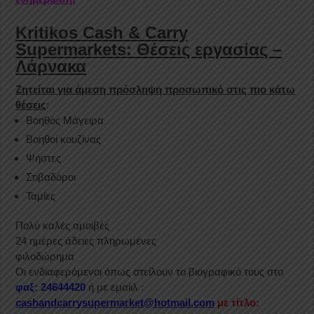
Kritikos Cash & Carry
Supermarkets: Θέσεις εργασίας –
Λάρνακα
Ζητείται για άμεση πρόσληψη προσωπικό στις πιο κάτω
θέσεις
:
Βοηθός Μάγειρα
Βοηθοί κουζίνας
Ψήστες
Στιβαδόροι
Ταμίες
Πολύ καλές αμοιβές
24 ημέρες άδειες πληρωμένες
φιλοδώρημα
Οι ενδιαφερόμενοι όπως στείλουν το βιογραφικό τους στο
φαξ: 24644420
ή με εμαίιλ :
cashandcarrysupermarket@hotmail.com
με τίτλο: