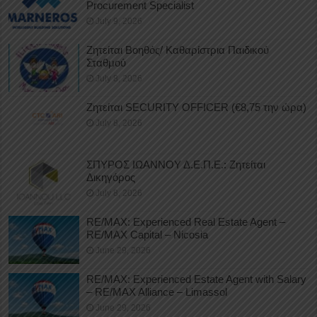
Procurement Specialist
July 9, 2026
Ζητείται Βοηθός/ Καθαρίστρια Παιδικού
Σταθμού
July 8, 2026
Ζητείται SECURITY OFFICER (€8,75 την ώρα)
July 8, 2026
ΣΠΥΡΟΣ ΙΩΑΝΝΟΥ Δ.Ε.Π.Ε.: Ζητείται
Δικηγόρος
July 8, 2026
RE/MAX: Experienced Real Estate Agent –
RE/MAX Capital – Nicosia
June 29, 2026
RE/MAX: Experienced Estate Agent with Salary
– RE/MAX Alliance – Limassol
June 29, 2026