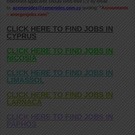
Interested applicants should send their CV by email
to
azemenides@zemenides.com.cy
quoting
:
“Accountants
– anergosjobs.com”
CLICK HERE TO FIND JOBS IN
CYPRUS
CLICK HERE TO FIND JOBS IN
NICOSIA
CLICK HERE TO FIND JOBS IN
LIMASSOL
CLICK HERE TO FIND JOBS IN
LARNACA
CLICK HERE TO FIND JOBS IN
PAPHOS