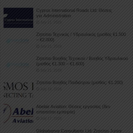
Cyprus International Roads Ltd: Θέσεις
για Administration
July 21, 2026
Ζητείται Τεχνικός / Υδραυλικός (μισθός €1.500
– €2.000)
July 21, 2026
Ζητείται Βοηθός Τεχνικού / Βοηθός Υδραυλικού
(μισθός €1.300 – €1.600)
July 21, 2026
Ζητείται Βοηθός Παιδιάτρου (μισθός: €1.200)
July 18, 2026
Abelair Aviation: Θέσεις εργασίας (δεν
απαιτείται εμπειρία)
July 17, 2026
Globalserve Consultants Ltd: Ζητείται Junior