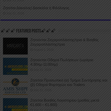
July 31, 2026
Ζητείται Δάκαλος/ Δασκάλα ή Φιλόλογος
July 31, 2026
🌠🌠🌠 FEATURED POSTS🌠🌠🌠
Ζητούνται Ζαχαροπλάστης/τρια & Βοηθός
Ζαχαροπλάστης/τρια
August 1, 2026
Ζητούνται Οδηγοί Πωλήσεων (ωράριο
4:30πμ-11:00πμ)
July 31, 2026
Ζητείται Προσωπικό (α) Τμήμα Συντήρησης και
(β) Οδηγοί Φορτηγών και Trailers
July 31, 2026
Ζητείται Βοηθός Λογιστηρίου (μισθός μικτά
€1.600 – €1.800)
July 31, 2026