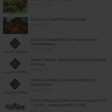
July 27, 2026
Ζητούνται Οδηγοί Φορτηγού Skip
July 27, 2026
Ζητείται Barista/ Waiter σε καφεστιατόριο
Πανεπιστημίου
July 23, 2026
Gallop Catering: Ζητείται Λειτουργός Σχολικής
Καντίνας
July 23, 2026
Gallop Catering: Ζητούνται Καθαριστές /
Καθαρίστριες
July 23, 2026
Ζητείται Μάγειρας/ Μαγείρισσα (ωράριο 07:00
– 15:00) – καθαρός μισθός €1.600
July 23, 2026