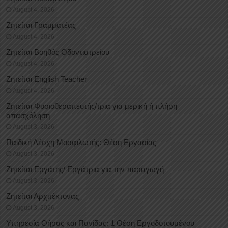
August 4, 2026
Ζητείται Γραμματέας
August 4, 2026
Ζητείται Βοηθός Οδοντιατρείου
August 4, 2026
Ζητείται English Teacher
August 4, 2026
Ζητείται Φυσιοθεραπευτής/τρια για μερική ή πλήρη
απασχόληση
August 3, 2026
Παιδική Λέσχη Μοσφιλωτής: Θέση Εργασίας
August 3, 2026
Ζητείται Εργάτης/ Εργάτρια για την παραγωγή
August 3, 2026
Ζητείται Αρχιτέκτονας
August 3, 2026
Υπηρεσία Θήρας και Πανίδας: 1 Θέση Eργοδοτουμένου