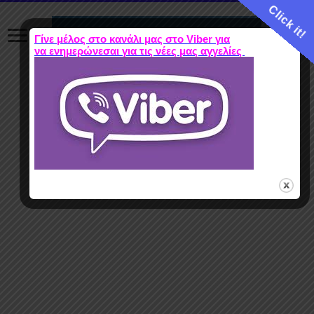
Click it!
Γίνε μέλος στο κανάλι μας στο Viber για
να ενημερώνεσαι για τις νέες μας αγγελίες