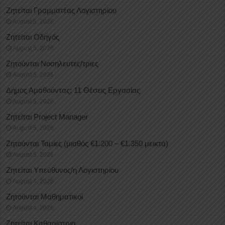
Ζητείται Γραμματέας Λογιστηρίου
August 5, 2026
Ζητείται Οδηγός
August 5, 2026
Ζητούνται Νοσηλευτές/τριες
August 5, 2026
Δήμος Αμαθούντας: 11 Θέσεις Εργασίας
August 5, 2026
Ζητείται Project Manager
August 5, 2026
Ζητούνται Ταμίες (μισθός €1.200 – €1.350 μεικτά)
August 5, 2026
Ζητείται Υπεύθυνος/η Λογιστηρίου
August 4, 2026
Ζητούνται Μαθηματικοί
August 4, 2026
Ζητείται Καθαρίστρια