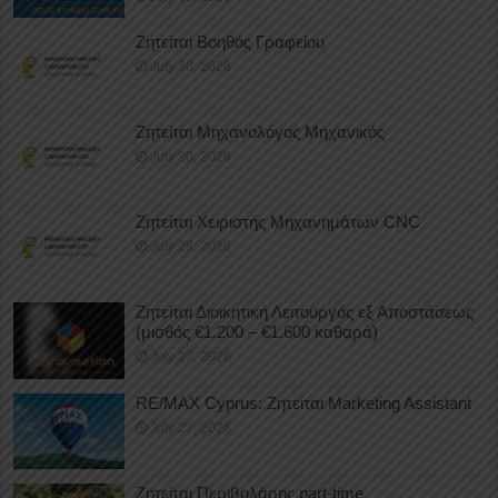
Ζητείται Βοηθός Γραφείου
July 30, 2026
Ζητείται Μηχανολόγος Μηχανικός
July 30, 2026
Ζητείται Χειριστής Μηχανημάτων CNC
July 29, 2026
Ζητείται Διοικητική Λειτουργός εξ Αποστάσεως
(μισθός €1.200 – €1.600 καθαρά)
July 27, 2026
RE/MAX Cyprus: Ζητείται Marketing Assistant
July 27, 2026
Ζητείται Περιβολάρης part-time