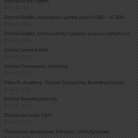
Φορτηγών και Trailers
July 31, 2026
Ζητείται Βοηθός Λογιστηρίου (μισθός μικτά €1.600 – €1.800)
July 31, 2026
Ζητείται Βοηθός Εκτελωνιστής/ Γραφέας γενικών καθηκόντων
July 31, 2026
Ζητείται Senior Auditor
July 31, 2026
Ζητείται Οικονομικός Συντάκτης
July 31, 2026
Pafos Fc Academy: Ζητείται Συνεργάτης Φυσιοθεραπευτής
July 31, 2026
Ζητείται Φυσιοθεραπευτής
July 31, 2026
Ζητείται Accounts Clerk
July 31, 2026
Παγκύπριος Δικηγορικός Σύλλογος: Θέση Εργασίας