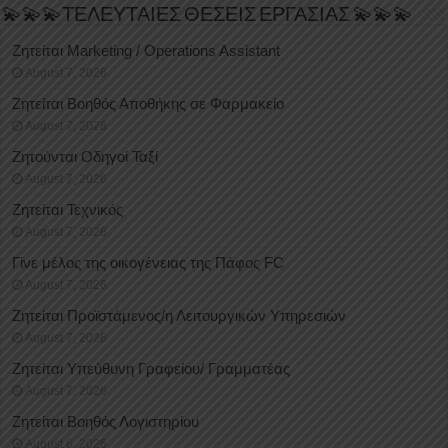
💫💫💫ΤΕΛΕΥΤΑΙΕΣ ΘΕΣΕΙΣ ΕΡΓΑΣΙΑΣ 💫💫💫
Ζητείται Marketing / Operations Assistant
August 7, 2026
Ζητείται Βοηθός Αποθήκης σε Φαρμακείο
August 7, 2026
Ζητούνται Οδηγοί Ταξί
August 7, 2026
Ζητείται Τεχνικός
August 7, 2026
Γίνε μέλος της οικογένειας της Πάφος FC
August 7, 2026
Ζητείται Προϊστάμενος/η Λειτουργικών Υπηρεσιών
August 7, 2026
Ζητείται Υπεύθυνη Γραφείου/ Γραμματέας
August 7, 2026
Ζητείται Βοηθός Λογιστηρίου
August 6, 2026