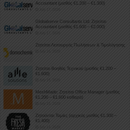
Accountant (μισθός €1.200 – €1.300)
July 17, 2026
Globalserve Consultants Ltd: Ζητείται
Accountant (μισθός €1.600 – €2.000)
July 17, 2026
Ζητείται Λειτουργός Πωλήσεων & Τιμολόγησης
July 16, 2026
Ζητείται Βοηθός Τεχνικού (μισθός €1.200 –
€1.600)
July 15, 2026
MeshMade: Ζητείται Office Manager (μισθός
€1.200 – €1.600 καθαρά)
July 15, 2026
Ζητούνται Ταμίες (αρχικός μισθός €1.300 –
€1.400)
July 14, 2026