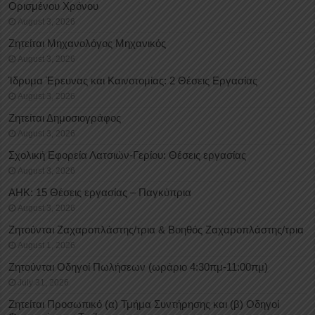
Oρισμένου Xρόνου
August 3, 2026
Ζητείται Μηχανολόγος Μηχανικός
August 3, 2026
Ίδρυμα Έρευνας και Καινοτομίας: 2 Θέσεις Εργασίας
August 3, 2026
Ζητείται Δημοσιογράφος
August 3, 2026
Σχολική Εφορεία Λατσιών-Γερίου: Θέσεις εργασίας
August 3, 2026
ΑΗΚ: 15 Θέσεις εργασίας – Παγκύπρια
August 3, 2026
Ζητούνται Ζαχαροπλάστης/τρια & Βοηθός Ζαχαροπλάστης/τρια
August 1, 2026
Ζητούνται Οδηγοί Πωλήσεων (ωράριο 4:30πμ-11:00πμ)
July 31, 2026
Ζητείται Προσωπικό (α) Τμήμα Συντήρησης και (β) Οδηγοί