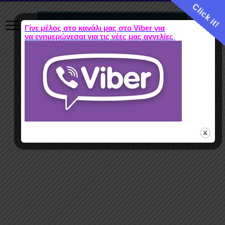
Click it!
Γίνε μέλος στο κανάλι μας στο Viber για
να ενημερώνεσαι για τις νέες μας αγγελίες