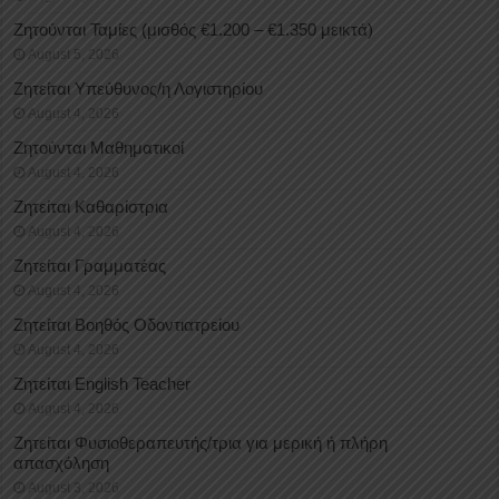
Ζητούνται Ταμίες (μισθός €1.200 – €1.350 μεικτά)
August 5, 2026
Ζητείται Υπεύθυνος/η Λογιστηρίου
August 4, 2026
Ζητούνται Μαθηματικοί
August 4, 2026
Ζητείται Καθαρίστρια
August 4, 2026
Ζητείται Γραμματέας
August 4, 2026
Ζητείται Βοηθός Οδοντιατρείου
August 4, 2026
Ζητείται English Teacher
August 4, 2026
Ζητείται Φυσιοθεραπευτής/τρια για μερική ή πλήρη
απασχόληση
August 3, 2026