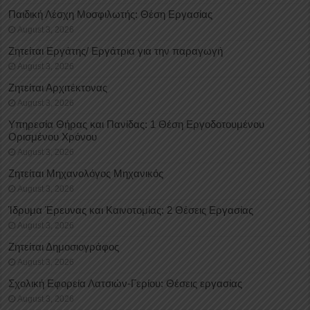
Παιδική Λέσχη Μοσφιλωτής: Θέση Εργασίας
August 3, 2026
Ζητείται Εργάτης/ Εργάτρια για την παραγωγή
August 3, 2026
Ζητείται Αρχιτέκτονας
August 3, 2026
Υπηρεσία Θήρας και Πανίδας: 1 Θέση Eργοδοτουμένου
Oρισμένου Xρόνου
August 3, 2026
Ζητείται Μηχανολόγος Μηχανικός
August 3, 2026
Ίδρυμα Έρευνας και Καινοτομίας: 2 Θέσεις Εργασίας
August 3, 2026
Ζητείται Δημοσιογράφος
August 3, 2026
Σχολική Εφορεία Λατσιών-Γερίου: Θέσεις εργασίας
August 3, 2026