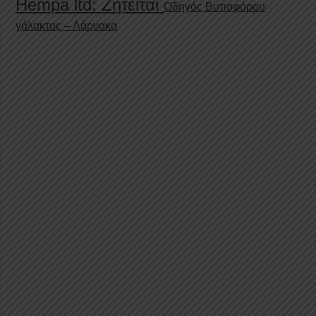
Hempa ltd: Ζητείται
Οδηγός Βυτιοφόρου
γάλακτος – Λάρνακα