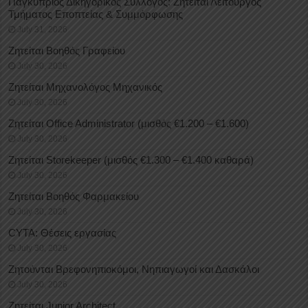
Παγκύπριος Δικηγορικός Σύλλογος: Ζητείται Λειτουργός
Τμήματος Εποπτείας & Συμμόρφωσης
July 31, 2026
Ζητείται Βοηθός Γραφείου
July 30, 2026
Ζητείται Μηχανολόγος Μηχανικός
July 30, 2026
Ζητείται Office Administrator (μισθός €1.200 – €1.600)
July 30, 2026
Ζητείται Storekeeper (μισθός €1.300 – €1.400 καθαρά)
July 30, 2026
Ζητείται Βοηθός Φαρμακείου
July 30, 2026
CYTA: Θέσεις εργασίας
July 30, 2026
Ζητούνται Βρεφονηπιοκόμοι, Νηπιαγωγοί και Δασκάλοι
July 30, 2026
Ζητείται Junior Architect