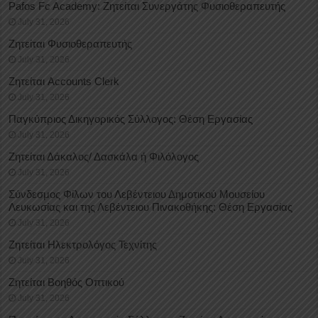
Pafos Fc Academy: Ζητείται Συνεργάτης Φυσιοθεραπευτής
July 31, 2026
Ζητείται Φυσιοθεραπευτής
July 31, 2026
Ζητείται Accounts Clerk
July 31, 2026
Παγκύπριος Δικηγορικός Σύλλογος: Θέση Εργασίας
July 31, 2026
Ζητείται Δάκαλος/ Δασκάλα ή Φιλόλογος
July 31, 2026
Σύνδεσμος Φίλων του Λεβέντειου Δημοτικού Μουσείου
Λευκωσίας και της Λεβέντειου Πινακοθήκης: Θέση Εργασίας
July 31, 2026
Ζητείται Ηλεκτρολόγος Τεχνίτης
July 31, 2026
Ζητείται Βοηθός Οπτικού
July 31, 2026