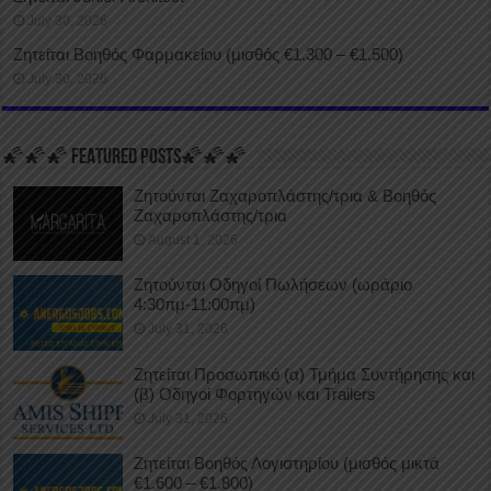
July 30, 2026
Ζητείται Βοηθός Φαρμακείου (μισθός €1.300 – €1.500)
July 30, 2026
🌠🌠🌠 FEATURED POSTS🌠🌠🌠
Ζητούνται Ζαχαροπλάστης/τρια & Βοηθός
Ζαχαροπλάστης/τρια
August 1, 2026
Ζητούνται Οδηγοί Πωλήσεων (ωράριο
4:30πμ-11:00πμ)
July 31, 2026
Ζητείται Προσωπικό (α) Τμήμα Συντήρησης και
(β) Οδηγοί Φορτηγών και Trailers
July 31, 2026
Ζητείται Βοηθός Λογιστηρίου (μισθός μικτά
€1.600 – €1.800)