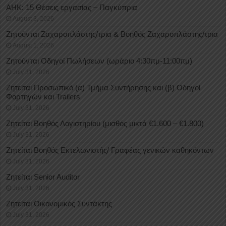
ΑΗΚ: 15 Θέσεις εργασίας – Παγκύπρια
August 3, 2026
Ζητούνται Ζαχαροπλάστης/τρια & Βοηθός Ζαχαροπλάστης/τρια
August 1, 2026
Ζητούνται Οδηγοί Πωλήσεων (ωράριο 4:30πμ-11:00πμ)
July 31, 2026
Ζητείται Προσωπικό (α) Τμήμα Συντήρησης και (β) Οδηγοί
Φορτηγών και Trailers
July 31, 2026
Ζητείται Βοηθός Λογιστηρίου (μισθός μικτά €1.600 – €1.800)
July 31, 2026
Ζητείται Βοηθός Εκτελωνιστής/ Γραφέας γενικών καθηκόντων
July 31, 2026
Ζητείται Senior Auditor
July 31, 2026
Ζητείται Οικονομικός Συντάκτης
July 31, 2026