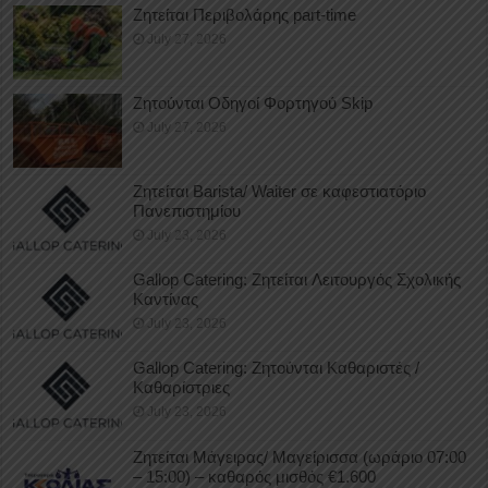
Ζητείται Περιβολάρης part-time
July 27, 2026
Ζητούνται Οδηγοί Φορτηγού Skip
July 27, 2026
Ζητείται Barista/ Waiter σε καφεστιατόριο
Πανεπιστημίου
July 23, 2026
Gallop Catering: Ζητείται Λειτουργός Σχολικής
Καντίνας
July 23, 2026
Gallop Catering: Ζητούνται Καθαριστές /
Καθαρίστριες
July 23, 2026
Ζητείται Μάγειρας/ Μαγείρισσα (ωράριο 07:00
– 15:00) – καθαρός μισθός €1.600