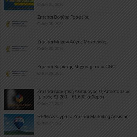
July 31, 2026
Ζητείται Βοηθός Γραφείου
July 30, 2026
Ζητείται Μηχανολόγος Μηχανικός
July 30, 2026
Ζητείται Χειριστής Μηχανημάτων CNC
July 29, 2026
Ζητείται Διοικητική Λειτουργός εξ Αποστάσεως
(μισθός €1.200 – €1.600 καθαρά)
July 27, 2026
RE/MAX Cyprus: Ζητείται Marketing Assistant
July 27, 2026