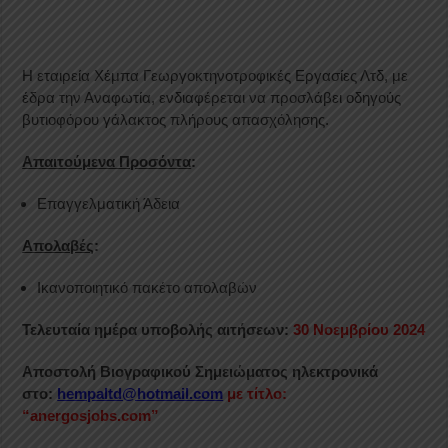
Η εταιρεία Χέμπα Γεωργοκτηνοτροφικές Εργασίες Λτδ, με
έδρα την Αναφωτία, ενδιαφέρεται να προσλάβει οδηγούς
βυτιοφόρου γάλακτος πλήρους απασχόλησης.
Απαιτούμενα Προσόντα
:
Επαγγελματική Άδεια
Απολαβές
:
Ικανοποιητικό πακέτο απολαβών
Τελευταία ημέρα υποβολής αιτήσεων:
30 Νοεμβρίου 2024
Αποστολή Βιογραφικού Σημειώματος ηλεκτρονικά
στο:
hempaltd@hotmail.com
με τίτλο:
“anergosjobs.com”