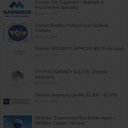
Ζητείται Site Supervisor / Materials &
Procurement Specialist
July 9, 2026
Ζητείται Βοηθός/ Καθαρίστρια Παιδικού
Σταθμού
July 8, 2026
Ζητείται SECURITY OFFICER (€8,75 την ώρα)
July 8, 2026
ΣΠΥΡΟΣ ΙΩΑΝΝΟΥ Δ.Ε.Π.Ε.: Ζητείται
Δικηγόρος
July 8, 2026
Ζητείται Δικηγόρος (μισθός €1.300 – €2.100)
July 7, 2026
RE/MAX: Experienced Real Estate Agent –
RE/MAX Capital – Nicosia