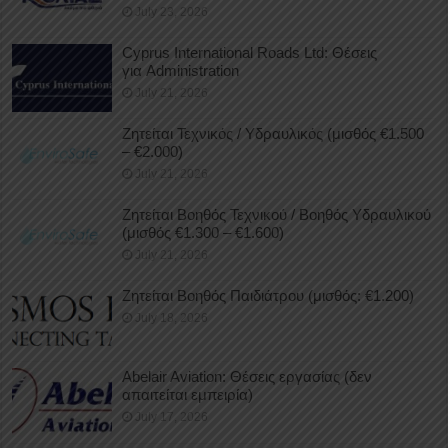
July 23, 2026
Cyprus International Roads Ltd: Θέσεις
για Administration
July 21, 2026
Ζητείται Τεχνικός / Υδραυλικός (μισθός €1.500
– €2.000)
July 21, 2026
Ζητείται Βοηθός Τεχνικού / Βοηθός Υδραυλικού
(μισθός €1.300 – €1.600)
July 21, 2026
Ζητείται Βοηθός Παιδιάτρου (μισθός: €1.200)
July 18, 2026
Abelair Aviation: Θέσεις εργασίας (δεν
απαιτείται εμπειρία)
July 17, 2026