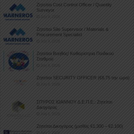
Ζητείται Cost Control Officer / Quantity
Surveyor
July 9, 2026
Ζητείται Site Supervisor / Materials &
Procurement Specialist
July 9, 2026
Ζητείται Βοηθός/ Καθαρίστρια Παιδικού
Σταθμού
July 8, 2026
Ζητείται SECURITY OFFICER (€8,75 την ώρα)
July 8, 2026
ΣΠΥΡΟΣ ΙΩΑΝΝΟΥ Δ.Ε.Π.Ε.: Ζητείται
Δικηγόρος
July 8, 2026
Ζητείται Δικηγόρος (μισθός €1.300 – €2.100)
July 7, 2026