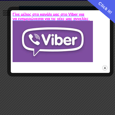
Click it!
Γίνε μέλος στο κανάλι μας στο Viber για
να ενημερώνεσαι για τις νέες μας αγγελίες