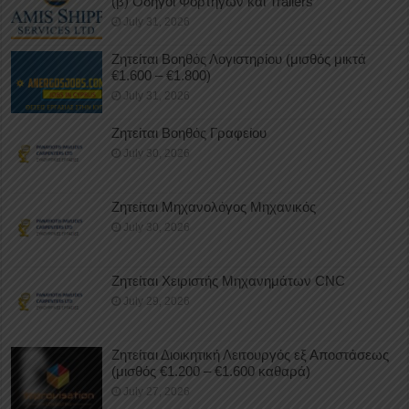
(β) Οδηγοί Φορτηγών και Trailers
July 31, 2026
Ζητείται Βοηθός Λογιστηρίου (μισθός μικτά
€1.600 – €1.800)
July 31, 2026
Ζητείται Βοηθός Γραφείου
July 30, 2026
Ζητείται Μηχανολόγος Μηχανικός
July 30, 2026
Ζητείται Χειριστής Μηχανημάτων CNC
July 29, 2026
Ζητείται Διοικητική Λειτουργός εξ Αποστάσεως
(μισθός €1.200 – €1.600 καθαρά)
July 27, 2026