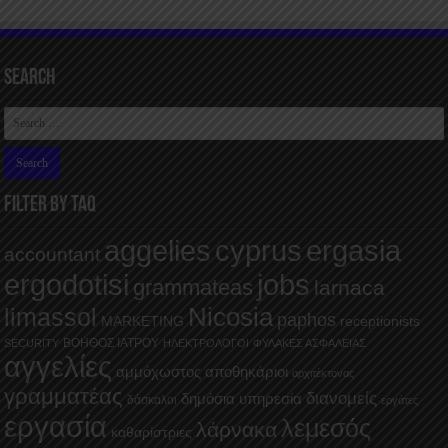
Search
FILTER BY TAQ
aggelies
cyprus
ergasia
accountant
ergodotisi
jobs
grammateas
larnaca
Nicosia
limassol
paphos
MARKETING
receptionists
ΒΟΗΘΟΣ ΙΑΤΡΟΥ
SECURITY
ΗΛΕΚΤΡΟΛΟΓΟΙ
ΦΥΛΑΚΕΣ ΑΣΦΑΛΕΙΑΣ
αγγελίες
αμμόχωστος
αποθηκάριοι
αρχιτέκτονας
γραμματέας
διανομείς
δημόσια υπηρεσία
δάσκαλοι
εργάτες
εργασία
λεμεσός
λάρνακα
καθαρίστριες