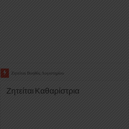
Ζητείται Υπάλληλος για γέμισμα και ανεφοδιασμό αυτόματων πω
Ζητείται Καθαρίστρια