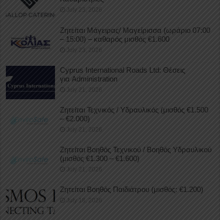
July 23, 2026
Ζητείται Μάγειρας/ Μαγείρισσα (ωράριο 07:00
– 15:00) – καθαρός μισθός €1.600
July 23, 2026
Cyprus International Roads Ltd: Θέσεις
για Administration
July 21, 2026
Ζητείται Τεχνικός / Υδραυλικός (μισθός €1.500
– €2.000)
July 21, 2026
Ζητείται Βοηθός Τεχνικού / Βοηθός Υδραυλικού
(μισθός €1.300 – €1.600)
July 21, 2026
Ζητείται Βοηθός Παιδιάτρου (μισθός: €1.200)
July 18, 2026