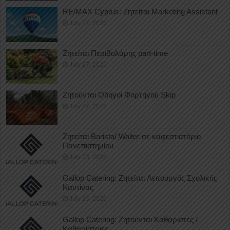
RE/MAX Cyprus: Ζητείται Marketing Assistant
July 27, 2026
Ζητείται Περιβολάρης part-time
July 27, 2026
Ζητούνται Οδηγοί Φορτηγού Skip
July 27, 2026
Ζητείται Barista/ Waiter σε καφεστιατόριο
Πανεπιστημίου
July 23, 2026
Gallop Catering: Ζητείται Λειτουργός Σχολικής
Καντίνας
July 23, 2026
Gallop Catering: Ζητούνται Καθαριστές /
Καθαρίστριες