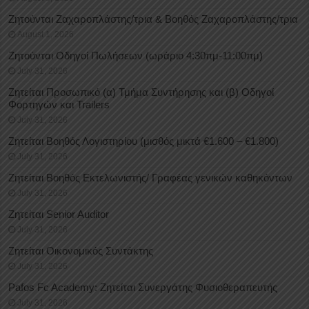
Ζητούνται Ζαχαροπλάστης/τρια & Βοηθός Ζαχαροπλάστης/τρια
August 1, 2026
Ζητούνται Οδηγοί Πωλήσεων (ωράριο 4:30πμ-11:00πμ)
July 31, 2026
Ζητείται Προσωπικό (α) Τμήμα Συντήρησης και (β) Οδηγοί
Φορτηγών και Trailers
July 31, 2026
Ζητείται Βοηθός Λογιστηρίου (μισθός μικτά €1.600 – €1.800)
July 31, 2026
Ζητείται Βοηθός Εκτελωνιστής/ Γραφέας γενικών καθηκόντων
July 31, 2026
Ζητείται Senior Auditor
July 31, 2026
Ζητείται Οικονομικός Συντάκτης
July 31, 2026
Pafos Fc Academy: Ζητείται Συνεργάτης Φυσιοθεραπευτής
July 31, 2026