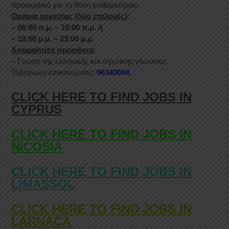
προσωπικό για τη θέση καθαρίστριας.
Ωράρια εργασίας (δύο επιλογές)
:
– 06:00 π.μ. – 10:00 π.μ. ή
– 19:00 μ.μ. – 23:00 μ.μ.
Απαραίτητα προσόντα
:
– Γνώση της ελληνικής και αγγλικής γλώσσας.
Τηλέφωνο επικοινωνίας:
96340094
.
CLICK HERE TO FIND JOBS IN
CYPRUS
CLICK HERE TO FIND JOBS IN
NICOSIA
CLICK HERE TO FIND JOBS IN
LIMASSOL
CLICK HERE TO FIND JOBS IN
LARNACA