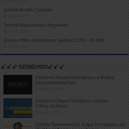
July 31, 2026
Ζητείται Βοηθός Γραφείου
July 30, 2026
Ζητείται Μηχανολόγος Μηχανικός
July 30, 2026
Ζητείται Office Administrator (μισθός €1.200 – €1.600)
July 30, 2026
🌠🌠🌠 FEATURED POSTS🌠🌠🌠
Ζητούνται Ζαχαροπλάστης/τρια & Βοηθός
Ζαχαροπλάστης/τρια
August 1, 2026
Ζητούνται Οδηγοί Πωλήσεων (ωράριο
4:30πμ-11:00πμ)
July 31, 2026
Ζητείται Προσωπικό (α) Τμήμα Συντήρησης και