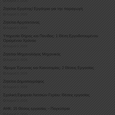
August 3, 2026
Ζητείται Εργάτης/ Εργάτρια για την παραγωγή
August 3, 2026
Ζητείται Αρχιτέκτονας
August 3, 2026
Υπηρεσία Θήρας και Πανίδας: 1 Θέση Eργοδοτουμένου
Oρισμένου Xρόνου
August 3, 2026
Ζητείται Μηχανολόγος Μηχανικός
August 3, 2026
Ίδρυμα Έρευνας και Καινοτομίας: 2 Θέσεις Εργασίας
August 3, 2026
Ζητείται Δημοσιογράφος
August 3, 2026
Σχολική Εφορεία Λατσιών-Γερίου: Θέσεις εργασίας
August 3, 2026
ΑΗΚ: 15 Θέσεις εργασίας – Παγκύπρια
August 3, 2026