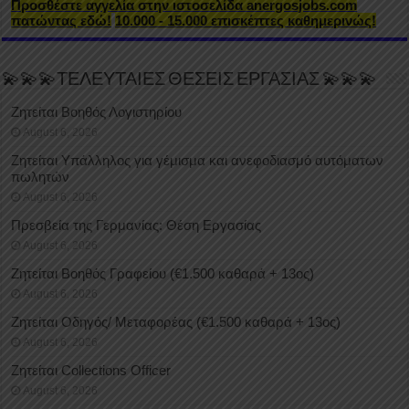
Προσθέστε αγγελία στην ιστοσελίδα anergosjobs.com
πατώντας εδώ!
10.000 - 15.000 επισκέπτες καθημερινώς!
💫💫💫ΤΕΛΕΥΤΑΙΕΣ ΘΕΣΕΙΣ ΕΡΓΑΣΙΑΣ 💫💫💫
Ζητείται Βοηθός Λογιστηρίου
August 6, 2026
Ζητείται Υπάλληλος για γέμισμα και ανεφοδιασμό αυτόματων
πωλητών
August 6, 2026
Πρεσβεία της Γερμανίας: Θέση Εργασίας
August 6, 2026
Ζητείται Βοηθός Γραφείου (€1.500 καθαρά + 13ος)
August 6, 2026
Ζητείται Οδηγός/ Μεταφορέας (€1.500 καθαρά + 13ος)
August 6, 2026
Ζητείται Collections Officer
August 6, 2026