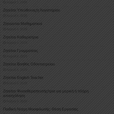
August 5, 2026
Ζητείται Υπεύθυνος/η Λογιστηρίου
August 4, 2026
Ζητούνται Μαθηματικοί
August 4, 2026
Ζητείται Καθαρίστρια
August 4, 2026
Ζητείται Γραμματέας
August 4, 2026
Ζητείται Βοηθός Οδοντιατρείου
August 4, 2026
Ζητείται English Teacher
August 4, 2026
Ζητείται Φυσιοθεραπευτής/τρια για μερική ή πλήρη
απασχόληση
August 3, 2026
Παιδική Λέσχη Μοσφιλωτής: Θέση Εργασίας