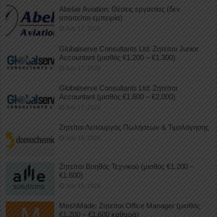
Abelair Aviation: Θέσεις εργασίας (δεν
απαιτείται εμπειρία)
July 17, 2026
Globalserve Consultants Ltd: Ζητείται Junior
Accountant (μισθός €1.200 – €1.300)
July 17, 2026
Globalserve Consultants Ltd: Ζητείται
Accountant (μισθός €1.600 – €2.000)
July 17, 2026
Ζητείται Λειτουργός Πωλήσεων & Τιμολόγησης
July 16, 2026
Ζητείται Βοηθός Τεχνικού (μισθός €1.200 –
€1.600)
July 15, 2026
MeshMade: Ζητείται Office Manager (μισθός
€1.200 – €1.600 καθαρά)