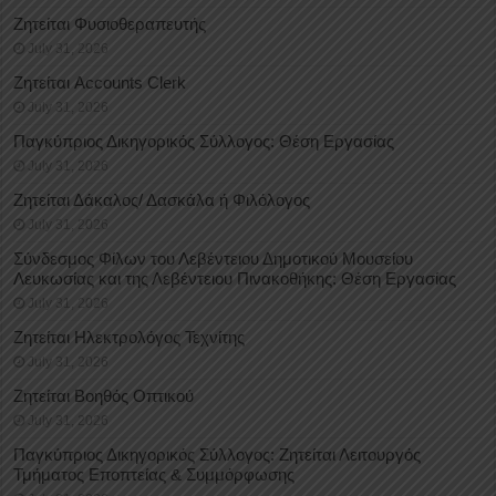
Ζητείται Φυσιοθεραπευτής
July 31, 2026
Ζητείται Accounts Clerk
July 31, 2026
Παγκύπριος Δικηγορικός Σύλλογος: Θέση Εργασίας
July 31, 2026
Ζητείται Δάκαλος/ Δασκάλα ή Φιλόλογος
July 31, 2026
Σύνδεσμος Φίλων του Λεβέντειου Δημοτικού Μουσείου
Λευκωσίας και της Λεβέντειου Πινακοθήκης: Θέση Εργασίας
July 31, 2026
Ζητείται Ηλεκτρολόγος Τεχνίτης
July 31, 2026
Ζητείται Βοηθός Οπτικού
July 31, 2026
Παγκύπριος Δικηγορικός Σύλλογος: Ζητείται Λειτουργός
Τμήματος Εποπτείας & Συμμόρφωσης