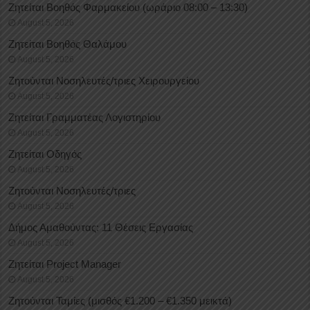
Ζητείται Βοηθός Φαρμακείου (ωράριο 08:00 – 13:30)
August 5, 2026
Ζητείται Βοηθός Θαλάμου
August 5, 2026
Ζητούνται Νοσηλευτές/τριες Χειρουργείου
August 5, 2026
Ζητείται Γραμματέας Λογιστηρίου
August 5, 2026
Ζητείται Οδηγός
August 5, 2026
Ζητούνται Νοσηλευτές/τριες
August 5, 2026
Δήμος Αμαθούντας: 11 Θέσεις Εργασίας
August 5, 2026
Ζητείται Project Manager
August 5, 2026
Ζητούνται Ταμίες (μισθός €1.200 – €1.350 μεικτά)