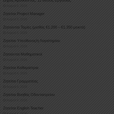
Δήμος Αμαθούντας: 11 Θέσεις Εργασίας
August 5, 2026
Ζητείται Project Manager
August 5, 2026
Ζητούνται Ταμίες (μισθός €1.200 – €1.350 μεικτά)
August 5, 2026
Ζητείται Υπεύθυνος/η Λογιστηρίου
August 4, 2026
Ζητούνται Μαθηματικοί
August 4, 2026
Ζητείται Καθαρίστρια
August 4, 2026
Ζητείται Γραμματέας
August 4, 2026
Ζητείται Βοηθός Οδοντιατρείου
August 4, 2026
Ζητείται English Teacher
August 4, 2026