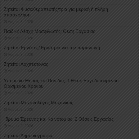
Ζητείται Φυσιοθεραπευτής/τρια για μερική ή πλήρη
απασχόληση
August 3, 2026
Παιδική Λέσχη Μοσφιλωτής: Θέση Εργασίας
August 3, 2026
Ζητείται Εργάτης/ Εργάτρια για την παραγωγή
August 3, 2026
Ζητείται Αρχιτέκτονας
August 3, 2026
Υπηρεσία Θήρας και Πανίδας: 1 Θέση Eργοδοτουμένου
Oρισμένου Xρόνου
August 3, 2026
Ζητείται Μηχανολόγος Μηχανικός
August 3, 2026
Ίδρυμα Έρευνας και Καινοτομίας: 2 Θέσεις Εργασίας
August 3, 2026
Ζητείται Δημοσιογράφος