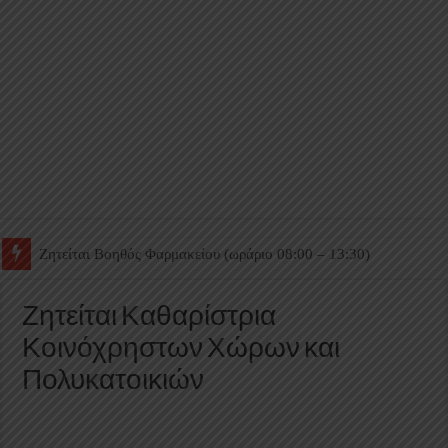
Ζητείται Βοηθός Θαλάμου
Ζητείται Καθαρίστρια
Κοινόχρηστων Χώρων και
Πολυκατοικιών