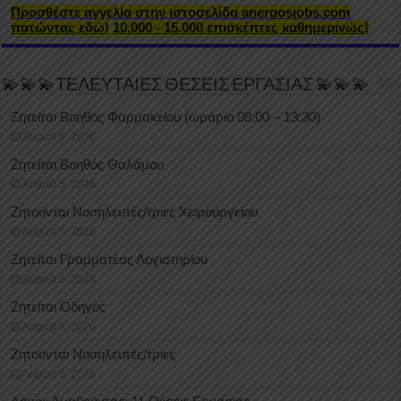
Προσθέστε αγγελία στην ιστοσελίδα anergosjobs.com
πατώντας εδώ!
10.000 - 15.000 επισκέπτες καθημερινώς!
💫💫💫ΤΕΛΕΥΤΑΙΕΣ ΘΕΣΕΙΣ ΕΡΓΑΣΙΑΣ 💫💫💫
Ζητείται Βοηθός Φαρμακείου (ωράριο 08:00 – 13:30)
August 5, 2026
Ζητείται Βοηθός Θαλάμου
August 5, 2026
Ζητούνται Νοσηλευτές/τριες Χειρουργείου
August 5, 2026
Ζητείται Γραμματέας Λογιστηρίου
August 5, 2026
Ζητείται Οδηγός
August 5, 2026
Ζητούνται Νοσηλευτές/τριες
August 5, 2026