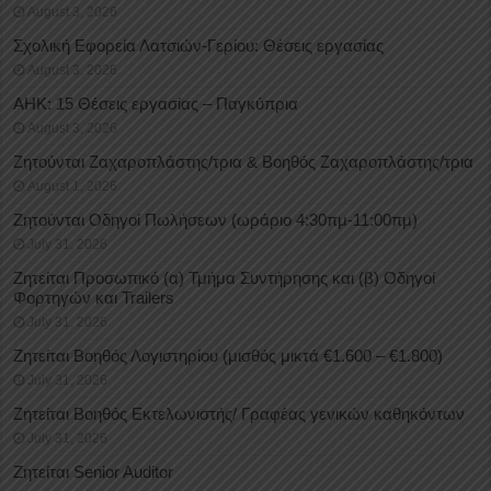
August 3, 2026
Σχολική Εφορεία Λατσιών-Γερίου: Θέσεις εργασίας
August 3, 2026
ΑΗΚ: 15 Θέσεις εργασίας – Παγκύπρια
August 3, 2026
Ζητούνται Ζαχαροπλάστης/τρια & Βοηθός Ζαχαροπλάστης/τρια
August 1, 2026
Ζητούνται Οδηγοί Πωλήσεων (ωράριο 4:30πμ-11:00πμ)
July 31, 2026
Ζητείται Προσωπικό (α) Τμήμα Συντήρησης και (β) Οδηγοί
Φορτηγών και Trailers
July 31, 2026
Ζητείται Βοηθός Λογιστηρίου (μισθός μικτά €1.600 – €1.800)
July 31, 2026
Ζητείται Βοηθός Εκτελωνιστής/ Γραφέας γενικών καθηκόντων
July 31, 2026
Ζητείται Senior Auditor