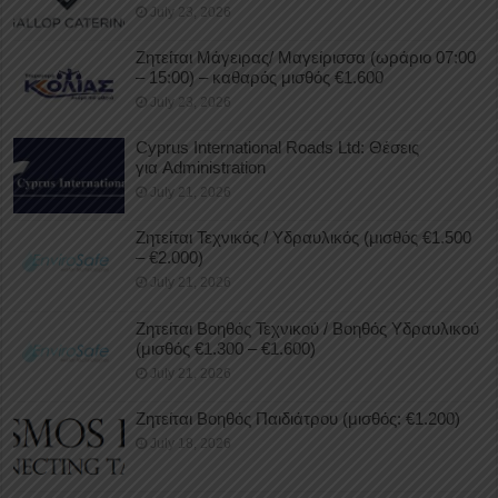
July 23, 2026
Ζητείται Μάγειρας/ Μαγείρισσα (ωράριο 07:00
– 15:00) – καθαρός μισθός €1.600
July 23, 2026
Cyprus International Roads Ltd: Θέσεις
για Administration
July 21, 2026
Ζητείται Τεχνικός / Υδραυλικός (μισθός €1.500
– €2.000)
July 21, 2026
Ζητείται Βοηθός Τεχνικού / Βοηθός Υδραυλικού
(μισθός €1.300 – €1.600)
July 21, 2026
Ζητείται Βοηθός Παιδιάτρου (μισθός: €1.200)
July 18, 2026