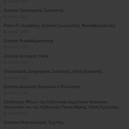
July 31, 2026
Ζητείται Οικονομικός Συντάκτης
July 31, 2026
Pafos Fc Academy: Ζητείται Συνεργάτης Φυσιοθεραπευτής
July 31, 2026
Ζητείται Φυσιοθεραπευτής
July 31, 2026
Ζητείται Accounts Clerk
July 31, 2026
Παγκύπριος Δικηγορικός Σύλλογος: Θέση Εργασίας
July 31, 2026
Ζητείται Δάκαλος/ Δασκάλα ή Φιλόλογος
July 31, 2026
Σύνδεσμος Φίλων του Λεβέντειου Δημοτικού Μουσείου
Λευκωσίας και της Λεβέντειου Πινακοθήκης: Θέση Εργασίας
July 31, 2026
Ζητείται Ηλεκτρολόγος Τεχνίτης
July 31, 2026