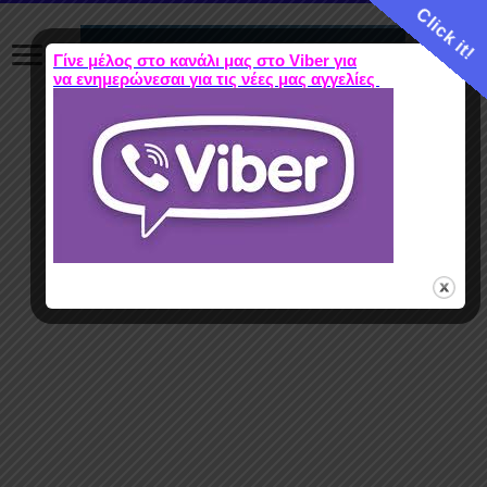
Click it!
Γίνε μέλος στο κανάλι μας στο Viber για
να ενημερώνεσαι για τις νέες μας αγγελίες