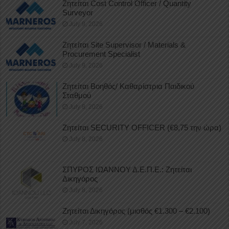
Ζητείται Cost Control Officer / Quantity
Surveyor
July 9, 2026
Ζητείται Site Supervisor / Materials &
Procurement Specialist
July 9, 2026
Ζητείται Βοηθός/ Καθαρίστρια Παιδικού
Σταθμού
July 8, 2026
Ζητείται SECURITY OFFICER (€8,75 την ώρα)
July 8, 2026
ΣΠΥΡΟΣ ΙΩΑΝΝΟΥ Δ.Ε.Π.Ε.: Ζητείται
Δικηγόρος
July 8, 2026
Ζητείται Δικηγόρος (μισθός €1.300 – €2.100)
July 7, 2026