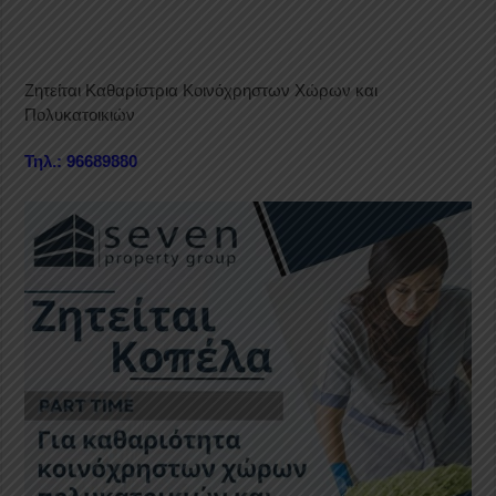
Ζητείται Καθαρίστρια Κοινόχρηστων Χώρων και
Πολυκατοικιών
Τηλ.: 96689880