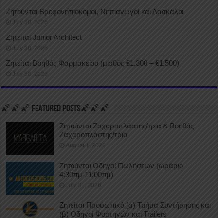
Ζητούνται Βρεφονηπιοκόμοι, Νηπιαγωγοί και Δασκάλοι
July 30, 2026
Ζητείται Junior Architect
July 30, 2026
Ζητείται Βοηθός Φαρμακείου (μισθός €1.300 – €1.500)
July 30, 2026
🌠🌠🌠 FEATURED POSTS🌠🌠🌠
Ζητούνται Ζαχαροπλάστης/τρια & Βοηθός
Ζαχαροπλάστης/τρια
August 1, 2026
Ζητούνται Οδηγοί Πωλήσεων (ωράριο
4:30πμ-11:00πμ)
July 31, 2026
Ζητείται Προσωπικό (α) Τμήμα Συντήρησης και
(β) Οδηγοί Φορτηγών και Trailers