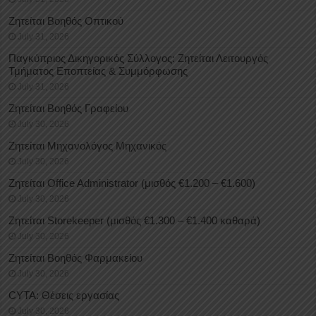
Ζητείται Βοηθός Οπτικού
July 31, 2026
Παγκύπριος Δικηγορικός Σύλλογος: Ζητείται Λειτουργός
Τμήματος Εποπτείας & Συμμόρφωσης
July 31, 2026
Ζητείται Βοηθός Γραφείου
July 30, 2026
Ζητείται Μηχανολόγος Μηχανικός
July 30, 2026
Ζητείται Office Administrator (μισθός €1.200 – €1.600)
July 30, 2026
Ζητείται Storekeeper (μισθός €1.300 – €1.400 καθαρά)
July 30, 2026
Ζητείται Βοηθός Φαρμακείου
July 30, 2026
CYTA: Θέσεις εργασίας
July 30, 2026