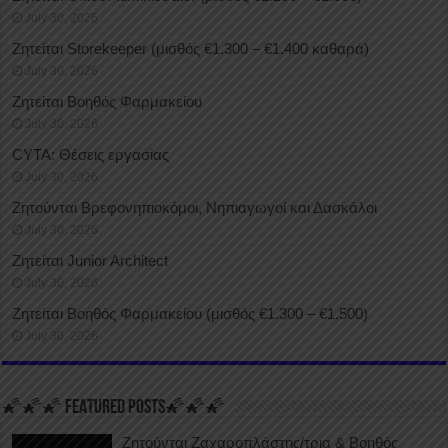
July 30, 2026
Ζητείται Storekeeper (μισθός €1.300 – €1.400 καθαρά)
July 30, 2026
Ζητείται Βοηθός Φαρμακείου
July 30, 2026
CYTA: Θέσεις εργασίας
July 30, 2026
Ζητούνται Βρεφονηπιοκόμοι, Νηπιαγωγοί και Δασκάλοι
July 30, 2026
Ζητείται Junior Architect
July 30, 2026
Ζητείται Βοηθός Φαρμακείου (μισθός €1.300 – €1.500)
July 30, 2026
🌠🌠🌠 FEATURED POSTS🌠🌠🌠
Ζητούνται Ζαχαροπλάστης/τρια & Βοηθός