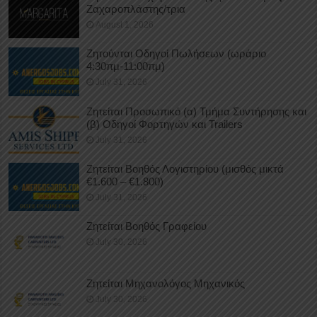
Ζαχαροπλάστης/τρια
August 1, 2026
Ζητούνται Οδηγοί Πωλήσεων (ωράριο
4:30πμ-11:00πμ)
July 31, 2026
Ζητείται Προσωπικό (α) Τμήμα Συντήρησης και
(β) Οδηγοί Φορτηγών και Trailers
July 31, 2026
Ζητείται Βοηθός Λογιστηρίου (μισθός μικτά
€1.600 – €1.800)
July 31, 2026
Ζητείται Βοηθός Γραφείου
July 30, 2026
Ζητείται Μηχανολόγος Μηχανικός
July 30, 2026