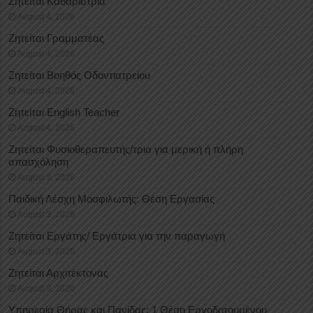
Ζητείται Καθαρίστρια
August 4, 2026
Ζητείται Γραμματέας
August 4, 2026
Ζητείται Βοηθός Οδοντιατρείου
August 4, 2026
Ζητείται English Teacher
August 4, 2026
Ζητείται Φυσιοθεραπευτής/τρια για μερική ή πλήρη
απασχόληση
August 3, 2026
Παιδική Λέσχη Μοσφιλωτής: Θέση Εργασίας
August 3, 2026
Ζητείται Εργάτης/ Εργάτρια για την παραγωγή
August 3, 2026
Ζητείται Αρχιτέκτονας
August 3, 2026
Υπηρεσία Θήρας και Πανίδας: 1 Θέση Eργοδοτουμένου