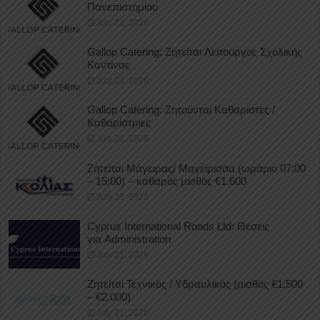
Πανεπιστημίου
July 23, 2026
Gallop Catering: Ζητείται Λειτουργός Σχολικής
Καντίνας
July 23, 2026
Gallop Catering: Ζητούνται Καθαριστές /
Καθαρίστριες
July 23, 2026
Ζητείται Μάγειρας/ Μαγείρισσα (ωράριο 07:00
– 15:00) – καθαρός μισθός €1.600
July 23, 2026
Cyprus International Roads Ltd: Θέσεις
για Administration
July 21, 2026
Ζητείται Τεχνικός / Υδραυλικός (μισθός €1.500
– €2.000)
July 21, 2026