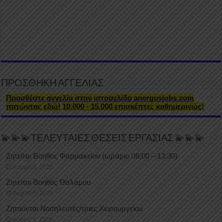
ΠΡΟΣΘΗΚΗ ΑΓΓΕΛΙΑΣ
Προσθέστε αγγελία στην ιστοσελίδα anergosjobs.com
πατώντας εδώ!
10.000 - 15.000 επισκέπτες καθημερινώς!
💫💫💫ΤΕΛΕΥΤΑΙΕΣ ΘΕΣΕΙΣ ΕΡΓΑΣΙΑΣ 💫💫💫
Ζητείται Βοηθός Φαρμακείου (ωράριο 08:00 – 13:30)
August 5, 2026
Ζητείται Βοηθός Θαλάμου
August 5, 2026
Ζητούνται Νοσηλευτές/τριες Χειρουργείου
August 5, 2026