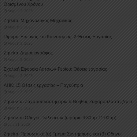
Oρισμένου Xρόνου
August 3, 2026
Ζητείται Μηχανολόγος Μηχανικός
August 3, 2026
Ίδρυμα Έρευνας και Καινοτομίας: 2 Θέσεις Εργασίας
August 3, 2026
Ζητείται Δημοσιογράφος
August 3, 2026
Σχολική Εφορεία Λατσιών-Γερίου: Θέσεις εργασίας
August 3, 2026
ΑΗΚ: 15 Θέσεις εργασίας – Παγκύπρια
August 3, 2026
Ζητούνται Ζαχαροπλάστης/τρια & Βοηθός Ζαχαροπλάστης/τρια
August 1, 2026
Ζητούνται Οδηγοί Πωλήσεων (ωράριο 4:30πμ-11:00πμ)
July 31, 2026
Ζητείται Προσωπικό (α) Τμήμα Συντήρησης και (β) Οδηγοί