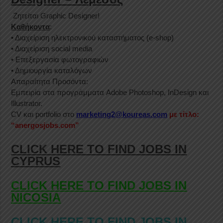
Ζητείται Graphic Designer!
Καθήκοντα
:
• Διαχείριση ηλεκτρονικού καταστήματος (e-shop)
• Διαχείριση social media
• Επεξεργασία φωτογραφιών
• Δημιουργία καταλόγων
Απαραίτητα Προσόντα:
Εμπειρία στα προγράμματα Adobe Photoshop, InDesign και
Illustrator.
CV και portfolio στο
marketing2@koureas.com
με τίτλο:
“anergosjobs.com”
CLICK HERE TO FIND JOBS IN
CYPRUS
CLICK HERE TO FIND JOBS IN
NICOSIA
CLICK HERE TO FIND JOBS IN