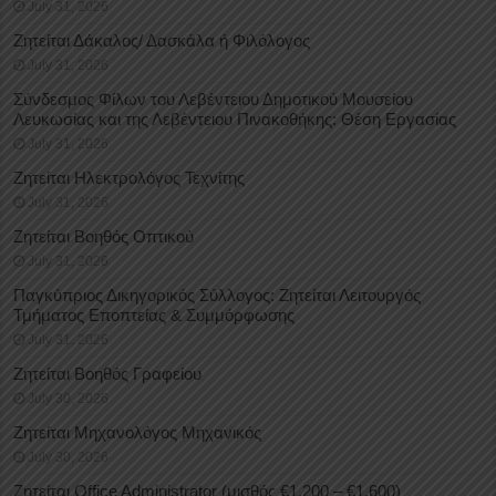
July 31, 2026
Ζητείται Δάκαλος/ Δασκάλα ή Φιλόλογος
July 31, 2026
Σύνδεσμος Φίλων του Λεβέντειου Δημοτικού Μουσείου
Λευκωσίας και της Λεβέντειου Πινακοθήκης: Θέση Εργασίας
July 31, 2026
Ζητείται Ηλεκτρολόγος Τεχνίτης
July 31, 2026
Ζητείται Βοηθός Οπτικού
July 31, 2026
Παγκύπριος Δικηγορικός Σύλλογος: Ζητείται Λειτουργός
Τμήματος Εποπτείας & Συμμόρφωσης
July 31, 2026
Ζητείται Βοηθός Γραφείου
July 30, 2026
Ζητείται Μηχανολόγος Μηχανικός
July 30, 2026
Ζητείται Office Administrator (μισθός €1.200 – €1.600)