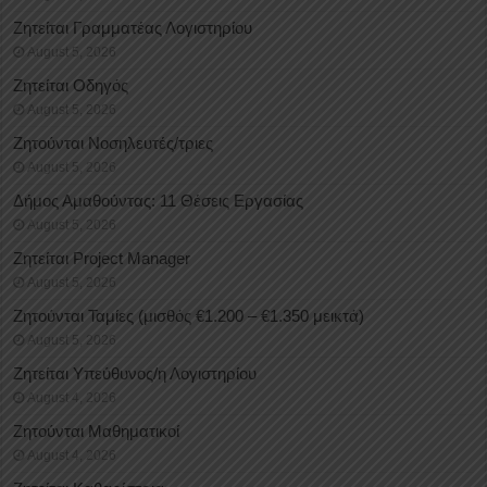
Ζητείται Γραμματέας Λογιστηρίου
August 5, 2026
Ζητείται Οδηγός
August 5, 2026
Ζητούνται Νοσηλευτές/τριες
August 5, 2026
Δήμος Αμαθούντας: 11 Θέσεις Εργασίας
August 5, 2026
Ζητείται Project Manager
August 5, 2026
Ζητούνται Ταμίες (μισθός €1.200 – €1.350 μεικτά)
August 5, 2026
Ζητείται Υπεύθυνος/η Λογιστηρίου
August 4, 2026
Ζητούνται Μαθηματικοί
August 4, 2026