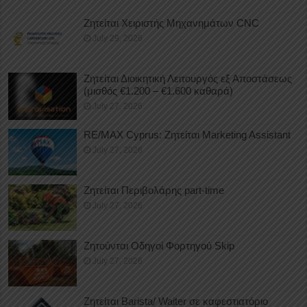
Ζητείται Χειριστής Μηχανημάτων CNC
July 29, 2026
Ζητείται Διοικητική Λειτουργός εξ Αποστάσεως
(μισθός €1.200 – €1.600 καθαρά)
July 27, 2026
RE/MAX Cyprus: Ζητείται Marketing Assistant
July 27, 2026
Ζητείται Περιβολάρης part-time
July 27, 2026
Ζητούνται Οδηγοί Φορτηγού Skip
July 27, 2026
Ζητείται Barista/ Waiter σε καφεστιατόριο