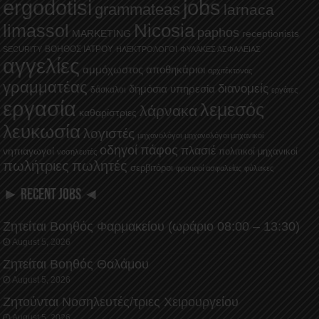
ergodotisi
jobs
grammateas
larnaca
Nicosia
limassol
paphos
MARKETING
receptionists
ΒΟΗΘΟΣ ΙΑΤΡΟΥ
SECURITY
ΗΛΕΚΤΡΟΛΟΓΟΙ
ΦΥΛΑΚΕΣ ΑΣΦΑΛΕΙΑΣ
αγγελίες
αμμόχωστος
αποθηκάριοι
αρχιτέκτονας
γραμματέας
διανομείς
δημόσια υπηρεσία
δάσκαλοι
εργάτες
εργασία
λεμεσός
λάρνακα
καθαρίστριες
λευκωσία
λογιστές
μηχανολόγοι
μηχανολόγοι μηχανικοί
οδηγοί
πάφος
πλασιέ
νηπιαγωγοί
πολιτικοί μηχανικοί
νοσηλευτές
πωλήτριες
πωλητές
σερβιτόροι
φρουροί ασφαλείας
φύλακες
► RECENT JOBS ◄
Ζητείται Βοηθός Φαρμακείου (ωράριο 08:00 – 13:30)
August 5, 2026
Ζητείται Βοηθός Θαλάμου
August 5, 2026
Ζητούνται Νοσηλευτές/τριες Χειρουργείου
August 5, 2026