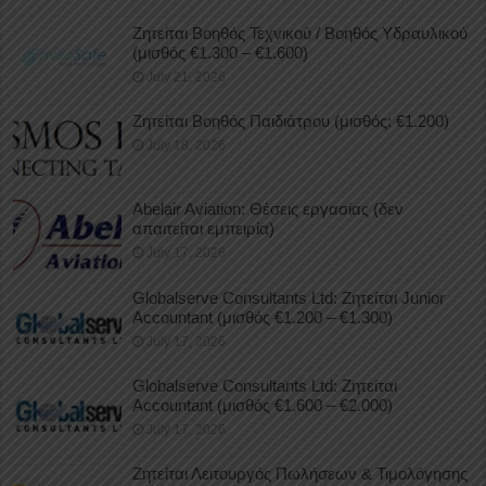
Ζητείται Βοηθός Τεχνικού / Βοηθός Υδραυλικού
(μισθός €1.300 – €1.600)
July 21, 2026
Ζητείται Βοηθός Παιδιάτρου (μισθός: €1.200)
July 18, 2026
Abelair Aviation: Θέσεις εργασίας (δεν
απαιτείται εμπειρία)
July 17, 2026
Globalserve Consultants Ltd: Ζητείται Junior
Accountant (μισθός €1.200 – €1.300)
July 17, 2026
Globalserve Consultants Ltd: Ζητείται
Accountant (μισθός €1.600 – €2.000)
July 17, 2026
Ζητείται Λειτουργός Πωλήσεων & Τιμολόγησης