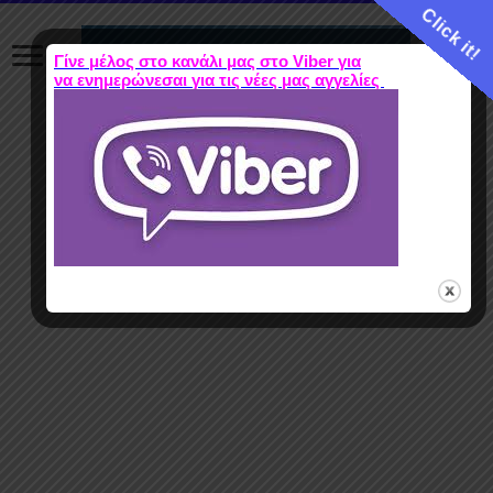
Click it!
Γίνε μέλος στο κανάλι μας στο Viber για
να ενημερώνεσαι για τις νέες μας αγγελίες