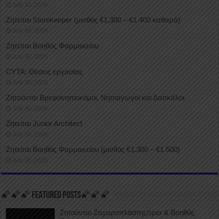
July 30, 2026
Ζητείται Storekeeper (μισθός €1.300 – €1.400 καθαρά)
July 30, 2026
Ζητείται Βοηθός Φαρμακείου
July 30, 2026
CYTA: Θέσεις εργασίας
July 30, 2026
Ζητούνται Βρεφονηπιοκόμοι, Νηπιαγωγοί και Δασκάλοι
July 30, 2026
Ζητείται Junior Architect
July 30, 2026
Ζητείται Βοηθός Φαρμακείου (μισθός €1.300 – €1.500)
July 30, 2026
🌠🌠🌠 FEATURED POSTS🌠🌠🌠
Ζητούνται Ζαχαροπλάστης/τρια & Βοηθός