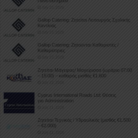
Πανεπιστημίου
July 23, 2026
Gallop Catering: Ζητείται Λειτουργός Σχολικής
Καντίνας
July 23, 2026
Gallop Catering: Ζητούνται Καθαριστές /
Καθαρίστριες
July 23, 2026
Ζητείται Μάγειρας/ Μαγείρισσα (ωράριο 07:00
– 15:00) – καθαρός μισθός €1.600
July 23, 2026
Cyprus International Roads Ltd: Θέσεις
για Administration
July 21, 2026
Ζητείται Τεχνικός / Υδραυλικός (μισθός €1.500
– €2.000)
July 21, 2026