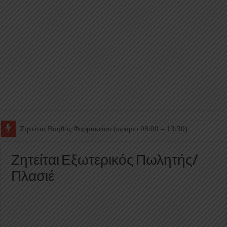
Ζητείται Βοηθός Θαλάμου
Ζητείται Εξωτερικός Πωλητής/
Πλασιέ