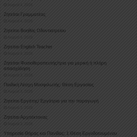
August 4, 2026
Ζητείται Γραμματέας
August 4, 2026
Ζητείται Βοηθός Οδοντιατρείου
August 4, 2026
Ζητείται English Teacher
August 4, 2026
Ζητείται Φυσιοθεραπευτής/τρια για μερική ή πλήρη
απασχόληση
August 3, 2026
Παιδική Λέσχη Μοσφιλωτής: Θέση Εργασίας
August 3, 2026
Ζητείται Εργάτης/ Εργάτρια για την παραγωγή
August 3, 2026
Ζητείται Αρχιτέκτονας
August 3, 2026
Υπηρεσία Θήρας και Πανίδας: 1 Θέση Eργοδοτουμένου