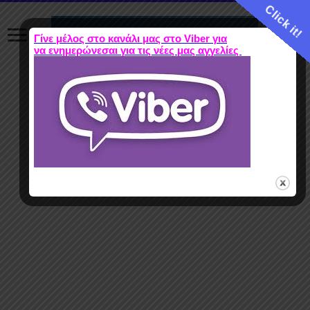
Click it!
Γίνε μέλος στο κανάλι μας στο Viber για
να ενημερώνεσαι για τις νέες μας αγγελίες