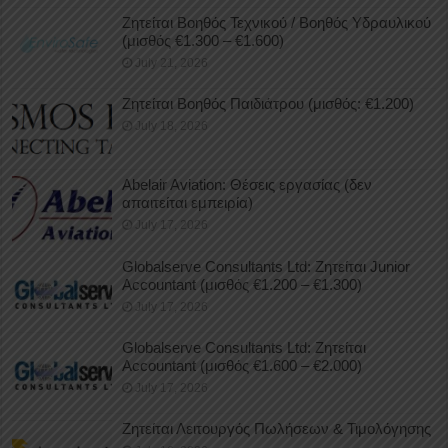
Ζητείται Βοηθός Τεχνικού / Βοηθός Υδραυλικού
(μισθός €1.300 – €1.600)
July 21, 2026
Ζητείται Βοηθός Παιδιάτρου (μισθός: €1.200)
July 18, 2026
Abelair Aviation: Θέσεις εργασίας (δεν
απαιτείται εμπειρία)
July 17, 2026
Globalserve Consultants Ltd: Ζητείται Junior
Accountant (μισθός €1.200 – €1.300)
July 17, 2026
Globalserve Consultants Ltd: Ζητείται
Accountant (μισθός €1.600 – €2.000)
July 17, 2026
Ζητείται Λειτουργός Πωλήσεων & Τιμολόγησης