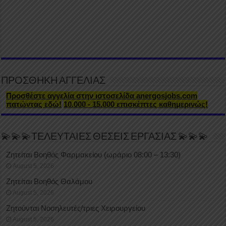
ΠΡΟΣΘΗΚΗ ΑΓΓΕΛΙΑΣ
Προσθέστε αγγελία στην ιστοσελίδα anergosjobs.com
πατώντας εδώ!
10.000 - 15.000 επισκέπτες καθημερινώς!
💫💫💫ΤΕΛΕΥΤΑΙΕΣ ΘΕΣΕΙΣ ΕΡΓΑΣΙΑΣ 💫💫💫
Ζητείται Βοηθός Φαρμακείου (ωράριο 08:00 – 13:30)
August 5, 2026
Ζητείται Βοηθός Θαλάμου
August 5, 2026
Ζητούνται Νοσηλευτές/τριες Χειρουργείου
August 5, 2026