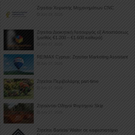
Ζητείται Χειριστής Μηχανημάτων CNC
July 29, 2026
Ζητείται Διοικητική Λειτουργός εξ Αποστάσεως
(μισθός €1.200 – €1.600 καθαρά)
July 27, 2026
RE/MAX Cyprus: Ζητείται Marketing Assistant
July 27, 2026
Ζητείται Περιβολάρης part-time
July 27, 2026
Ζητούνται Οδηγοί Φορτηγού Skip
July 27, 2026
Ζητείται Barista/ Waiter σε καφεστιατόριο