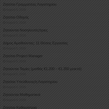
Ζητείται Γραμματέας Λογιστηρίου
August 5, 2026
Ζητείται Οδηγός
August 5, 2026
Ζητούνται Νοσηλευτές/τριες
August 5, 2026
Δήμος Αμαθούντας: 11 Θέσεις Εργασίας
August 5, 2026
Ζητείται Project Manager
August 5, 2026
Ζητούνται Ταμίες (μισθός €1.200 – €1.350 μεικτά)
August 5, 2026
Ζητείται Υπεύθυνος/η Λογιστηρίου
August 4, 2026
Ζητούνται Μαθηματικοί
August 4, 2026
Ζητείται Καθαρίστρια