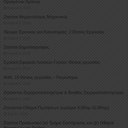
Oρισμένου Xρόνου
August 3, 2026
Ζητείται Μηχανολόγος Μηχανικός
August 3, 2026
Ίδρυμα Έρευνας και Καινοτομίας: 2 Θέσεις Εργασίας
August 3, 2026
Ζητείται Δημοσιογράφος
August 3, 2026
Σχολική Εφορεία Λατσιών-Γερίου: Θέσεις εργασίας
August 3, 2026
ΑΗΚ: 15 Θέσεις εργασίας – Παγκύπρια
August 3, 2026
Ζητούνται Ζαχαροπλάστης/τρια & Βοηθός Ζαχαροπλάστης/τρια
August 1, 2026
Ζητούνται Οδηγοί Πωλήσεων (ωράριο 4:30πμ-11:00πμ)
July 31, 2026
Ζητείται Προσωπικό (α) Τμήμα Συντήρησης και (β) Οδηγοί
Φορτηγών και Trailers