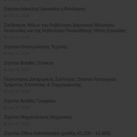
Ζητείται Δάκαλος/ Δασκάλα ή Φιλόλογος
July 31, 2026
Σύνδεσμος Φίλων του Λεβέντειου Δημοτικού Μουσείου
Λευκωσίας και της Λεβέντειου Πινακοθήκης: Θέση Εργασίας
July 31, 2026
Ζητείται Ηλεκτρολόγος Τεχνίτης
July 31, 2026
Ζητείται Βοηθός Οπτικού
July 31, 2026
Παγκύπριος Δικηγορικός Σύλλογος: Ζητείται Λειτουργός
Τμήματος Εποπτείας & Συμμόρφωσης
July 31, 2026
Ζητείται Βοηθός Γραφείου
July 30, 2026
Ζητείται Μηχανολόγος Μηχανικός
July 30, 2026
Ζητείται Office Administrator (μισθός €1.200 – €1.600)