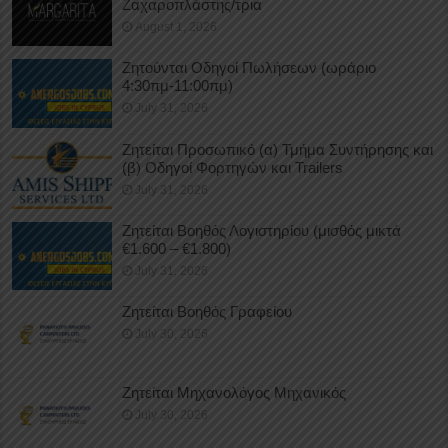
Ζαχαροπλάστης/τρια
August 1, 2026
Ζητούνται Οδηγοί Πωλήσεων (ωράριο
4:30πμ-11:00πμ)
July 31, 2026
Ζητείται Προσωπικό (α) Τμήμα Συντήρησης και
(β) Οδηγοί Φορτηγών και Trailers
July 31, 2026
Ζητείται Βοηθός Λογιστηρίου (μισθός μικτά
€1.600 – €1.800)
July 31, 2026
Ζητείται Βοηθός Γραφείου
July 30, 2026
Ζητείται Μηχανολόγος Μηχανικός
July 30, 2026