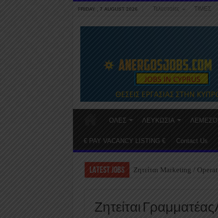
Τελευταίες
ΤΙΜΕΣ
FRIDAY , 7 AUGUST 2026
ΟΛΕΣ
ΛΕΥΚΩΣΙΑ
ΛΕΜΕΣΟ
€ PAY VACANCY LISTING €
Contact Us
LATEST JOBS
Ζητείται Marketing / Operat
Ζητείται Γραμματέα