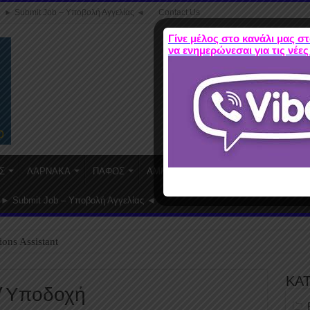
► Submit Job – Υποβολή Αγγελίας ◄
Contact Us
Γίνε μέλος στο κανάλι μας στ
να ενημερώνεσαι για τις νέες
Σ
ΛΑΡΝΑΚΑ
ΠΑΦΟΣ
ΑΜΜΟΧΩΣΤΟΣ
WORK FROM HO
► Submit Job – Υποβολή Αγγελίας ◄
ions Assistant
ΚΑ
ς/ Υποδοχή