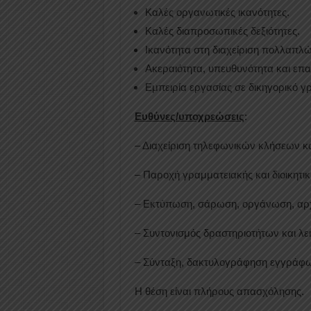
Καλές οργανωτικές ικανότητες.
Καλές διαπροσωπικές δεξιότητες.
Ικανότητα στη διαχείριση πολλαπλ
Ακεραιότητα, υπευθυνότητα και επ
Εμπειρία εργασίας σε δικηγορικό γ
Ευθύνες/υποχρεώσεις
:
– Διαχείριση τηλεφωνικών κλήσεων κα
– Παροχή γραμματειακής και διοικητι
– Εκτύπωση, σάρωση, οργάνωση, αρχ
– Συντονισμός δραστηριοτήτων και λ
– Σύνταξη, δακτυλογράφηση εγγράφω
Η θέση είναι πλήρους απασχόλησης.