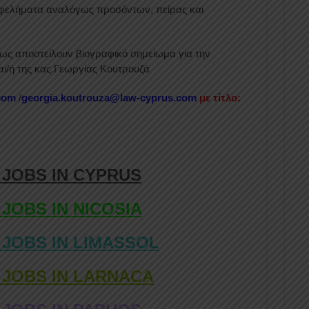
φελήματα αναλόγως προσόντων, πείρας και
ως αποστείλουν βιογραφικό σημείωμα για την
ι/ή της κας.Γεωργίας Κουτρουζά
com
/
georgia.koutrouza@law-cyprus.com
με τίτλο:
 JOBS IN CYPRUS
 JOBS IN NICOSIA
 JOBS IN LIMASSOL
 JOBS IN LARNACA