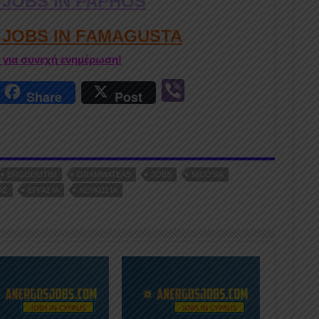
 JOBS IN PAPHOS
D JOBS IN FAMAGUSTA
r για συνεχή ενημέρωση!
r
Vi
Share
Post
n
b
er
ERGODOTISI
GRAMMATEAS
JOBS
NICOSIA
ΑΣ
ΕΡΓΑΣΊΑ
ΛΕΥΚΩΣΊΑ