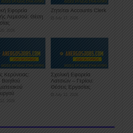
ική Εφορεία
Ζητείται Accounts Clerk
κής Λεμεσού: Θέση
July 17, 2026
σίας
 20, 2026
ς Κερύνειας:
Σχολική Εφορεία
 Βοηθού
Λατσιών – Γερίου:
ματειακού
Θέσεις Εργασίας
ουργού
July 12, 2026
 12, 2026