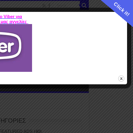
Click it!
ο Viber για
 μας αγγελίες
ME
FEATURED ADS
ΤΙΜΕΣ
Terms
ΤΗΓΟΡΙΕΣ
FEATURED ADS
(40)