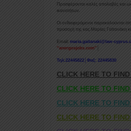
Προσφέρονται καλές απολαβές και ω
ικανοτήτων.
Οι ενδιαφερόμενοι παρακαλούνται όπ
προσοχή της κας.Μαρίας Γαϊτανάκη κα
Email:
maria.gaitanaki@law-cyprus.
“anergosjobs.com”
│
Τηλ:22445822│Φαξ: 22445830
CLICK HERE TO FIND
CLICK HERE TO FIND
CLICK HERE TO FIND
CLICK HERE TO FIND