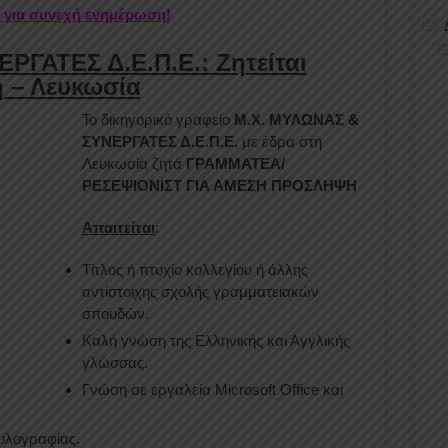
r για συνεχή ενημέρωση!
ΡΓΑΤΕΣ Δ.Ε.Π.Ε.: Ζητείται
 – Λευκωσία
Το δικηγορικό γραφείο
Μ.Χ. ΜΥΛΩΝΑΣ &
ΣΥΝΕΡΓΑΤΕΣ Δ.Ε.Π.Ε.
με έδρα στη
Λευκωσία ζητά
ΓΡΑΜΜΑΤ
EA
/
ΡΕΣΕΨΙΟΝΙΣΤ ΓΙΑ ΑΜΕΣΗ ΠΡΟΣΛΗΨΗ
Απαιτείται
:
Τίτλος ή πτυχίο κολλεγίου ή άλλης
αντίστοιχης σχολής γραμματειακών
σπουδών.
Καλή γνώση της Ελληνικής και Αγγλικής
γλώσσας.
Γνώση σε εργαλεία Microsoft Office και
υλογραφίας.