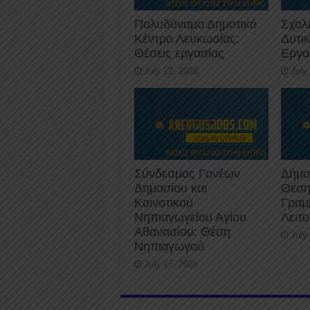
Πολυδύναμο Δημοτικό
Σχολ
Κέντρο Λευκωσίας:
Δυτι
Θέσεις εργασίας
Εργα
July 22, 2026
July
Σύνδεσμος Γονέων
Δήμο
Δημοσίου και
Θέση
Κοινοτικού
Γραμ
Νηπιαγωγείου Αγίου
Λειτ
Αθανασίου: Θέση
July
Νηπιαγωγού
July 17, 2026