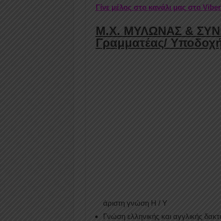
Γίνε μέλος στο κανάλι μας στο Vibe
Μ.Χ. ΜΥΛΩΝΑΣ & ΣΥΝΕ
Γραμματέας/ Υποδοχή
άριστη γνώση Η / Υ
Γνώση ελληνικής και αγγλικής δακτ