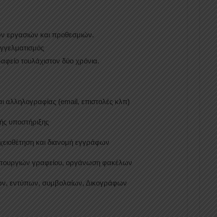
ών εργασιών και προθεσμιών.
αγγελματισμός
ραφείο τουλάχιστον δύο χρόνια.
ι αλληλογραφίας (email, επιστολές κλπ)
κής υποστήριξης
ειοθέτηση και διανομή εγγράφων
ειτουργιών γραφείου, οργάνωση φακέλων
ν, εντύπων, συμβολαίων, Δικογράφων