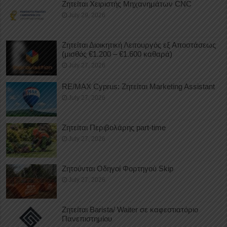
Ζητείται Χειριστής Μηχανημάτων CNC
July 29, 2026
Ζητείται Διοικητική Λειτουργός εξ Αποστάσεως
(μισθός €1.200 – €1.600 καθαρά)
July 27, 2026
RE/MAX Cyprus: Ζητείται Marketing Assistant
July 27, 2026
Ζητείται Περιβολάρης part-time
July 27, 2026
Ζητούνται Οδηγοί Φορτηγού Skip
July 27, 2026
Ζητείται Barista/ Waiter σε καφεστιατόριο
Πανεπιστημίου