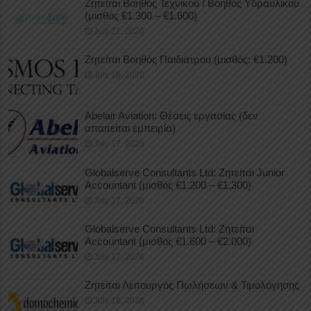
Ζητείται Βοηθός Τεχνικού / Βοηθός Υδραυλικού
(μισθός €1.300 – €1.600)
July 21, 2026
Ζητείται Βοηθός Παιδιάτρου (μισθός: €1.200)
July 18, 2026
Abelair Aviation: Θέσεις εργασίας (δεν
απαιτείται εμπειρία)
July 17, 2026
Globalserve Consultants Ltd: Ζητείται Junior
Accountant (μισθός €1.200 – €1.300)
July 17, 2026
Globalserve Consultants Ltd: Ζητείται
Accountant (μισθός €1.600 – €2.000)
July 17, 2026
Ζητείται Λειτουργός Πωλήσεων & Τιμολόγησης
July 16, 2026