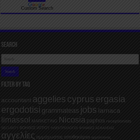
Custom Search
Search
FILTER BY TAQ
aggelies
cyprus
ergasia
accountant
ergodotisi
jobs
grammateas
larnaca
Nicosia
limassol
paphos
MARKETING
receptionists
ΒΟΗΘΟΣ ΙΑΤΡΟΥ
SECURITY
ΗΛΕΚΤΡΟΛΟΓΟΙ
ΦΥΛΑΚΕΣ ΑΣΦΑΛΕΙΑΣ
αγγελίες
αμμόχωστος
αποθηκάριοι
αρχιτέκτονας