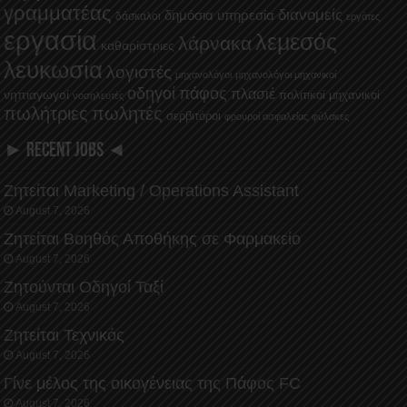
γραμματέας
διανομείς
δημόσια υπηρεσία
δάσκαλοι
εργάτες
εργασία
λεμεσός
λάρνακα
καθαρίστριες
λευκωσία
λογιστές
μηχανολόγοι
μηχανολόγοι μηχανικοί
οδηγοί
πάφος
πλασιέ
νηπιαγωγοί
πολιτικοί μηχανικοί
νοσηλευτές
πωλήτριες
πωλητές
σερβιτόροι
φρουροί ασφαλείας
φύλακες
► RECENT JOBS ◄
Ζητείται Marketing / Operations Assistant
August 7, 2026
Ζητείται Βοηθός Αποθήκης σε Φαρμακείο
August 7, 2026
Ζητούνται Οδηγοί Ταξί
August 7, 2026
Ζητείται Τεχνικός
August 7, 2026
Γίνε μέλος της οικογένειας της Πάφος FC
August 7, 2026