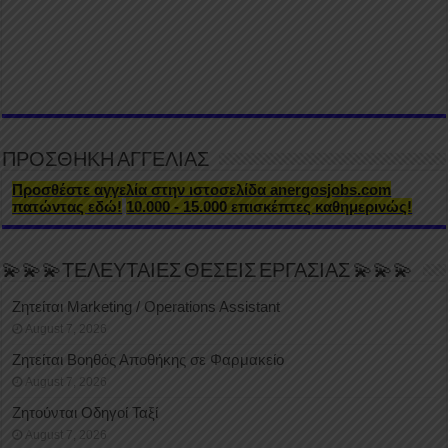
ΠΡΟΣΘΗΚΗ ΑΓΓΕΛΙΑΣ
Προσθέστε αγγελία στην ιστοσελίδα anergosjobs.com
πατώντας εδώ!
10.000 - 15.000 επισκέπτες καθημερινώς!
💫💫💫ΤΕΛΕΥΤΑΙΕΣ ΘΕΣΕΙΣ ΕΡΓΑΣΙΑΣ 💫💫💫
Ζητείται Marketing / Operations Assistant
August 7, 2026
Ζητείται Βοηθός Αποθήκης σε Φαρμακείο
August 7, 2026
Ζητούνται Οδηγοί Ταξί
August 7, 2026