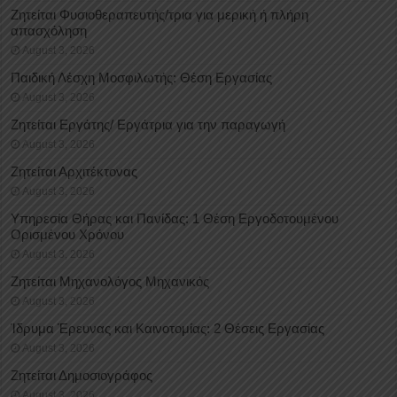
Ζητείται Φυσιοθεραπευτής/τρια για μερική ή πλήρη
απασχόληση
August 3, 2026
Παιδική Λέσχη Μοσφιλωτής: Θέση Εργασίας
August 3, 2026
Ζητείται Εργάτης/ Εργάτρια για την παραγωγή
August 3, 2026
Ζητείται Αρχιτέκτονας
August 3, 2026
Υπηρεσία Θήρας και Πανίδας: 1 Θέση Eργοδοτουμένου
Oρισμένου Xρόνου
August 3, 2026
Ζητείται Μηχανολόγος Μηχανικός
August 3, 2026
Ίδρυμα Έρευνας και Καινοτομίας: 2 Θέσεις Εργασίας
August 3, 2026
Ζητείται Δημοσιογράφος
August 3, 2026