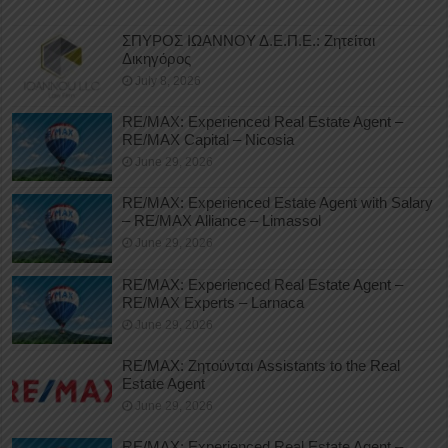
ΣΠΥΡΟΣ ΙΩΑΝΝΟΥ Δ.Ε.Π.Ε.: Ζητείται
Δικηγόρος
July 8, 2026
RE/MAX: Experienced Real Estate Agent –
RE/MAX Capital – Nicosia
June 29, 2026
RE/MAX: Experienced Estate Agent with Salary
– RE/MAX Alliance – Limassol
June 29, 2026
RE/MAX: Experienced Real Estate Agent –
RE/MAX Experts – Larnaca
June 29, 2026
RE/MAX: Ζητούνται Assistants to the Real
Estate Agent
June 29, 2026
RE/MAX: Experienced Real Estate Agent –