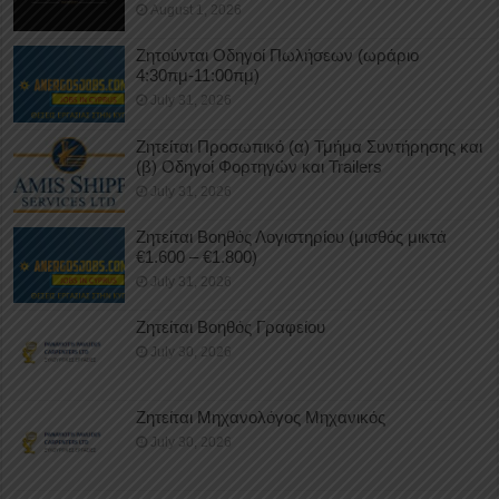
August 1, 2026
Ζητούνται Οδηγοί Πωλήσεων (ωράριο
4:30πμ-11:00πμ)
July 31, 2026
Ζητείται Προσωπικό (α) Τμήμα Συντήρησης και
(β) Οδηγοί Φορτηγών και Trailers
July 31, 2026
Ζητείται Βοηθός Λογιστηρίου (μισθός μικτά
€1.600 – €1.800)
July 31, 2026
Ζητείται Βοηθός Γραφείου
July 30, 2026
Ζητείται Μηχανολόγος Μηχανικός
July 30, 2026