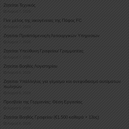
Ζητείται Τεχνικός
August 7, 2026
Γίνε μέλος της οικογένειας της Πάφος FC
August 7, 2026
Ζητείται Προϊστάμενος/η Λειτουργικών Υπηρεσιών
August 7, 2026
Ζητείται Υπεύθυνη Γραφείου/ Γραμματέας
August 7, 2026
Ζητείται Βοηθός Λογιστηρίου
August 6, 2026
Ζητείται Υπάλληλος για γέμισμα και ανεφοδιασμό αυτόματων
πωλητών
August 6, 2026
Πρεσβεία της Γερμανίας: Θέση Εργασίας
August 6, 2026
Ζητείται Βοηθός Γραφείου (€1.500 καθαρά + 13ος)
August 6, 2026