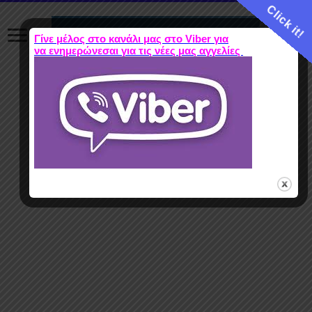
Click it!
Γίνε μέλος στο κανάλι μας στο Viber για
να ενημερώνεσαι για τις νέες μας αγγελίες