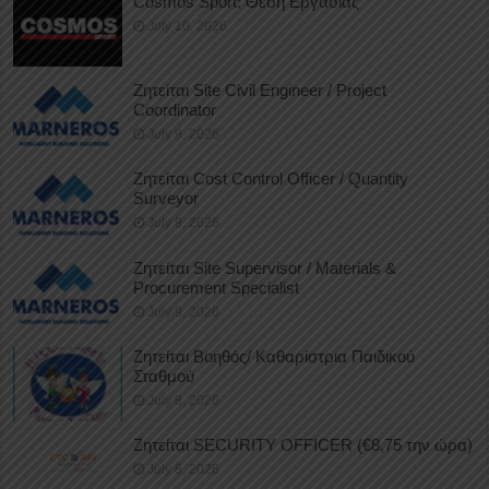
Cosmos Sport: Θέση Εργασίας
July 10, 2026
Ζητείται Site Civil Engineer / Project
Coordinator
July 9, 2026
Ζητείται Cost Control Officer / Quantity
Surveyor
July 9, 2026
Ζητείται Site Supervisor / Materials &
Procurement Specialist
July 9, 2026
Ζητείται Βοηθός/ Καθαρίστρια Παιδικού
Σταθμού
July 8, 2026
Ζητείται SECURITY OFFICER (€8,75 την ώρα)
July 8, 2026