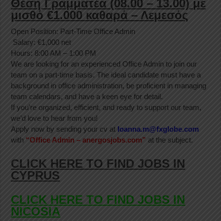
Θέση Γραμματέα (08.00 – 13.00) με
μισθό €1.000 καθαρά – Λεμεσός
Open Position: Part-Time Office Admin
Salary: €1,000 net
Hours: 8:00 AM – 1:00 PM
We are looking for an experienced Office Admin to join our
team on a part-time basis. The ideal candidate must have a
background in office administration, be proficient in managing
team calendars, and have a keen eye for detail.
If you’re organized, efficient, and ready to support our team,
we’d love to hear from you!
Apply now by sending your cv at
Ioanna.m@fxglobe.com
with
“
Office Admin –
anergosjobs.com”
at the subject.
CLICK HERE TO FIND JOBS IN
CYPRUS
CLICK HERE TO FIND JOBS IN
NICOSIA