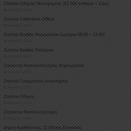
Ζητείται Οδηγός/ Μεταφορέας (€1.500 καθαρά + 13ος)
August 6, 2026
Ζητείται Collections Officer
August 6, 2026
Ζητείται Βοηθός Φαρμακείου (ωράριο 08:00 – 13:30)
August 5, 2026
Ζητείται Βοηθός Θαλάμου
August 5, 2026
Ζητούνται Νοσηλευτές/τριες Χειρουργείου
August 5, 2026
Ζητείται Γραμματέας Λογιστηρίου
August 5, 2026
Ζητείται Οδηγός
August 5, 2026
Ζητούνται Νοσηλευτές/τριες
August 5, 2026
Δήμος Αμαθούντας: 11 Θέσεις Εργασίας