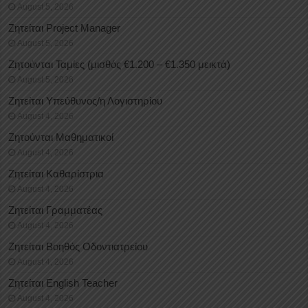
August 5, 2026
Ζητείται Project Manager
August 5, 2026
Ζητούνται Ταμίες (μισθός €1.200 – €1.350 μεικτά)
August 5, 2026
Ζητείται Υπεύθυνος/η Λογιστηρίου
August 4, 2026
Ζητούνται Μαθηματικοί
August 4, 2026
Ζητείται Καθαρίστρια
August 4, 2026
Ζητείται Γραμματέας
August 4, 2026
Ζητείται Βοηθός Οδοντιατρείου
August 4, 2026
Ζητείται English Teacher
August 4, 2026