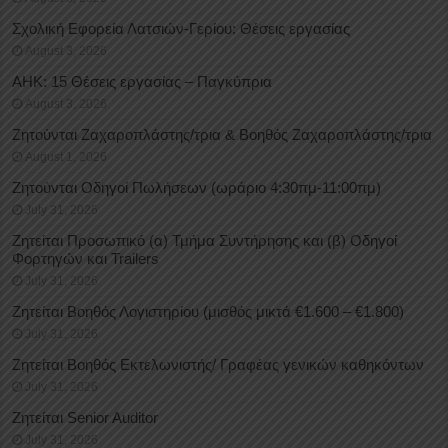
Σχολική Εφορεία Λατσιών-Γερίου: Θέσεις εργασίας
August 3, 2026
ΑΗΚ: 15 Θέσεις εργασίας – Παγκύπρια
August 3, 2026
Ζητούνται Ζαχαροπλάστης/τρια & Βοηθός Ζαχαροπλάστης/τρια
August 1, 2026
Ζητούνται Οδηγοί Πωλήσεων (ωράριο 4:30πμ-11:00πμ)
July 31, 2026
Ζητείται Προσωπικό (α) Τμήμα Συντήρησης και (β) Οδηγοί
Φορτηγών και Trailers
July 31, 2026
Ζητείται Βοηθός Λογιστηρίου (μισθός μικτά €1.600 – €1.800)
July 31, 2026
Ζητείται Βοηθός Εκτελωνιστής/ Γραφέας γενικών καθηκόντων
July 31, 2026
Ζητείται Senior Auditor
July 31, 2026