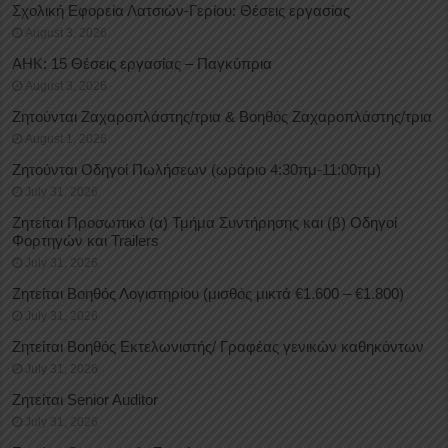
Σχολική Εφορεία Λατσιών-Γερίου: Θέσεις εργασίας
August 3, 2026
ΑΗΚ: 15 Θέσεις εργασίας – Παγκύπρια
August 3, 2026
Ζητούνται Ζαχαροπλάστης/τρια & Βοηθός Ζαχαροπλάστης/τρια
August 1, 2026
Ζητούνται Οδηγοί Πωλήσεων (ωράριο 4:30πμ-11:00πμ)
July 31, 2026
Ζητείται Προσωπικό (α) Τμήμα Συντήρησης και (β) Οδηγοί
Φορτηγών και Trailers
July 31, 2026
Ζητείται Βοηθός Λογιστηρίου (μισθός μικτά €1.600 – €1.800)
July 31, 2026
Ζητείται Βοηθός Εκτελωνιστής/ Γραφέας γενικών καθηκόντων
July 31, 2026
Ζητείται Senior Auditor
July 31, 2026