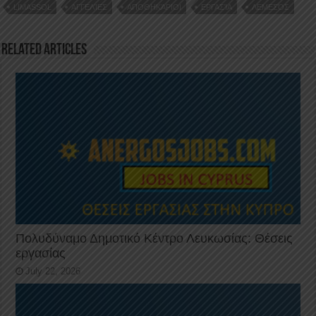
e
LIMASSOL
ΑΓΓΕΛΊΕΣ
ΑΠΟΘΗΚΆΡΙΟΙ
ΕΡΓΑΣΊΑ
ΛΕΜΕΣΌΣ
o
n
p
o
p
Related Articles
k
Πολυδύναμο Δημοτικό Κέντρο Λευκωσίας: Θέσεις
εργασίας
July 22, 2026