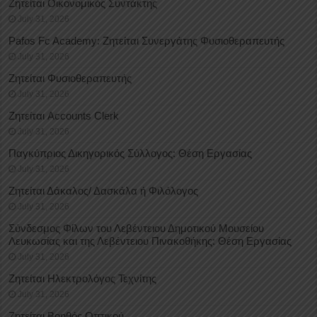
Ζητείται Οικονομικός Συντάκτης
July 31, 2026
Pafos Fc Academy: Ζητείται Συνεργάτης Φυσιοθεραπευτής
July 31, 2026
Ζητείται Φυσιοθεραπευτής
July 31, 2026
Ζητείται Accounts Clerk
July 31, 2026
Παγκύπριος Δικηγορικός Σύλλογος: Θέση Εργασίας
July 31, 2026
Ζητείται Δάκαλος/ Δασκάλα ή Φιλόλογος
July 31, 2026
Σύνδεσμος Φίλων του Λεβέντειου Δημοτικού Μουσείου
Λευκωσίας και της Λεβέντειου Πινακοθήκης: Θέση Εργασίας
July 31, 2026
Ζητείται Ηλεκτρολόγος Τεχνίτης
July 31, 2026
Ζητείται Βοηθός Οπτικού