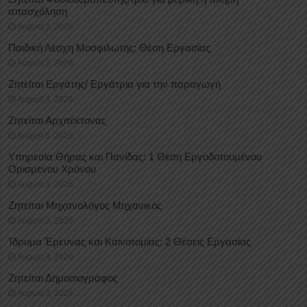
απασχόληση
August 3, 2026
Παιδική Λέσχη Μοσφιλωτής: Θέση Εργασίας
August 3, 2026
Ζητείται Εργάτης/ Εργάτρια για την παραγωγή
August 3, 2026
Ζητείται Αρχιτέκτονας
August 3, 2026
Υπηρεσία Θήρας και Πανίδας: 1 Θέση Eργοδοτουμένου
Oρισμένου Xρόνου
August 3, 2026
Ζητείται Μηχανολόγος Μηχανικός
August 3, 2026
Ίδρυμα Έρευνας και Καινοτομίας: 2 Θέσεις Εργασίας
August 3, 2026
Ζητείται Δημοσιογράφος
August 3, 2026