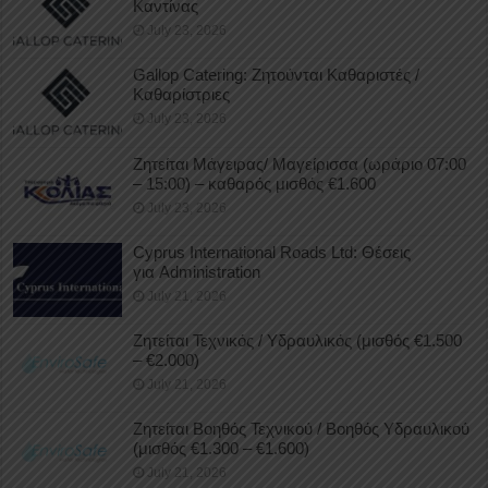
Καντίνας
July 23, 2026
Gallop Catering: Ζητούνται Καθαριστές /
Καθαρίστριες
July 23, 2026
Ζητείται Μάγειρας/ Μαγείρισσα (ωράριο 07:00
– 15:00) – καθαρός μισθός €1.600
July 23, 2026
Cyprus International Roads Ltd: Θέσεις
για Administration
July 21, 2026
Ζητείται Τεχνικός / Υδραυλικός (μισθός €1.500
– €2.000)
July 21, 2026
Ζητείται Βοηθός Τεχνικού / Βοηθός Υδραυλικού
(μισθός €1.300 – €1.600)
July 21, 2026