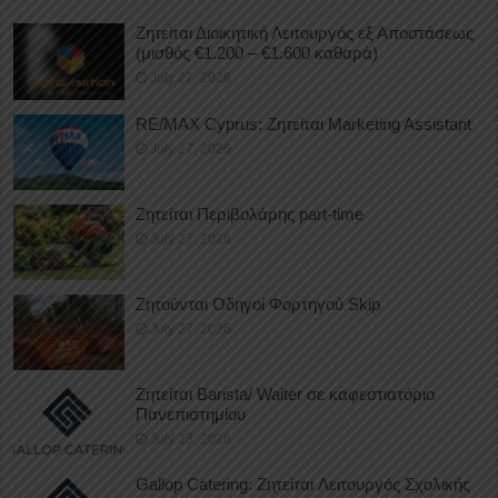
Ζητείται Διοικητική Λειτουργός εξ Αποστάσεως
(μισθός €1.200 – €1.600 καθαρά)
July 27, 2026
RE/MAX Cyprus: Ζητείται Marketing Assistant
July 27, 2026
Ζητείται Περιβολάρης part-time
July 27, 2026
Ζητούνται Οδηγοί Φορτηγού Skip
July 27, 2026
Ζητείται Barista/ Waiter σε καφεστιατόριο
Πανεπιστημίου
July 23, 2026
Gallop Catering: Ζητείται Λειτουργός Σχολικής