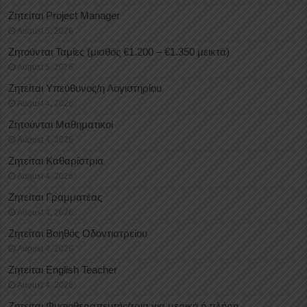
Ζητείται Project Manager
August 5, 2026
Ζητούνται Ταμίες (μισθός €1.200 – €1.350 μεικτά)
August 5, 2026
Ζητείται Υπεύθυνος/η Λογιστηρίου
August 4, 2026
Ζητούνται Μαθηματικοί
August 4, 2026
Ζητείται Καθαρίστρια
August 4, 2026
Ζητείται Γραμματέας
August 4, 2026
Ζητείται Βοηθός Οδοντιατρείου
August 4, 2026
Ζητείται English Teacher
August 4, 2026
Ζητείται Φυσιοθεραπευτής/τρια για μερική ή πλήρη