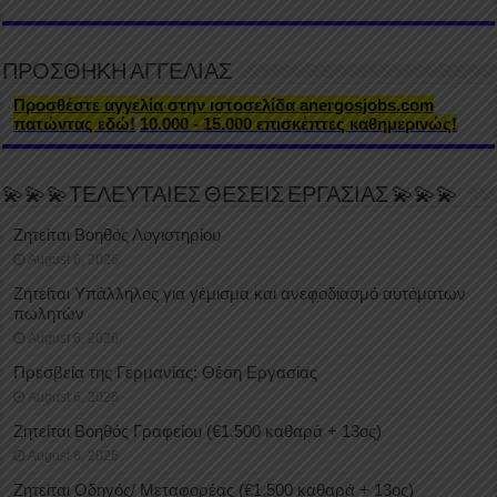
ΠΡΟΣΘΗΚΗ ΑΓΓΕΛΙΑΣ
Προσθέστε αγγελία στην ιστοσελίδα anergosjobs.com
πατώντας εδώ!
10.000 - 15.000 επισκέπτες καθημερινώς!
💫💫💫ΤΕΛΕΥΤΑΙΕΣ ΘΕΣΕΙΣ ΕΡΓΑΣΙΑΣ 💫💫💫
Ζητείται Βοηθός Λογιστηρίου
August 6, 2026
Ζητείται Υπάλληλος για γέμισμα και ανεφοδιασμό αυτόματων
πωλητών
August 6, 2026
Πρεσβεία της Γερμανίας: Θέση Εργασίας
August 6, 2026
Ζητείται Βοηθός Γραφείου (€1.500 καθαρά + 13ος)
August 6, 2026
Ζητείται Οδηγός/ Μεταφορέας (€1.500 καθαρά + 13ος)