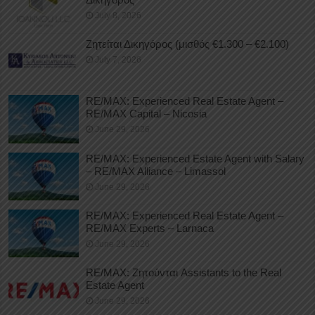
July 8, 2026
Ζητείται Δικηγόρος (μισθός €1.300 – €2.100)
July 7, 2026
RE/MAX: Experienced Real Estate Agent –
RE/MAX Capital – Nicosia
June 29, 2026
RE/MAX: Experienced Estate Agent with Salary
– RE/MAX Alliance – Limassol
June 29, 2026
RE/MAX: Experienced Real Estate Agent –
RE/MAX Experts – Larnaca
June 29, 2026
RE/MAX: Ζητούνται Assistants to the Real
Estate Agent
June 29, 2026