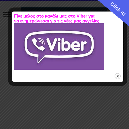
Click it!
Γίνε μέλος στο κανάλι μας στο Viber για
να ενημερώνεσαι για τις νέες μας αγγελίες