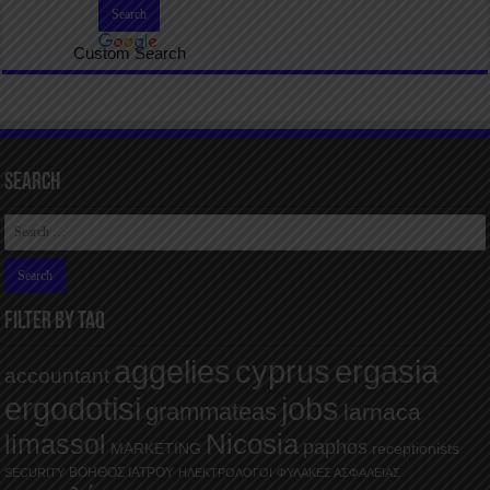
Custom Search
Search
FILTER BY TAQ
aggelies
cyprus
ergasia
accountant
ergodotisi
jobs
grammateas
larnaca
Nicosia
limassol
paphos
MARKETING
receptionists
ΒΟΗΘΟΣ ΙΑΤΡΟΥ
SECURITY
ΗΛΕΚΤΡΟΛΟΓΟΙ
ΦΥΛΑΚΕΣ ΑΣΦΑΛΕΙΑΣ