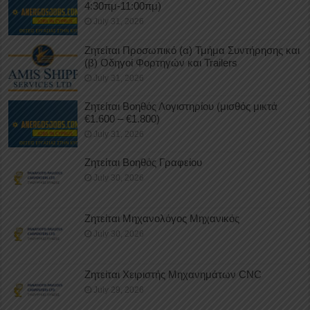
4:30πμ-11:00πμ)
July 31, 2026
Ζητείται Προσωπικό (α) Τμήμα Συντήρησης και
(β) Οδηγοί Φορτηγών και Trailers
July 31, 2026
Ζητείται Βοηθός Λογιστηρίου (μισθός μικτά
€1.600 – €1.800)
July 31, 2026
Ζητείται Βοηθός Γραφείου
July 30, 2026
Ζητείται Μηχανολόγος Μηχανικός
July 30, 2026
Ζητείται Χειριστής Μηχανημάτων CNC
July 29, 2026