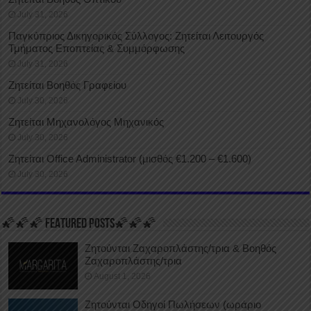
July 31, 2026
Παγκύπριος Δικηγορικός Σύλλογος: Ζητείται Λειτουργός
Τμήματος Εποπτείας & Συμμόρφωσης
July 31, 2026
Ζητείται Βοηθός Γραφείου
July 30, 2026
Ζητείται Μηχανολόγος Μηχανικός
July 30, 2026
Ζητείται Office Administrator (μισθός €1.200 – €1.600)
July 30, 2026
🌠🌠🌠 FEATURED POSTS🌠🌠🌠
Ζητούνται Ζαχαροπλάστης/τρια & Βοηθός
Ζαχαροπλάστης/τρια
August 1, 2026
Ζητούνται Οδηγοί Πωλήσεων (ωράριο