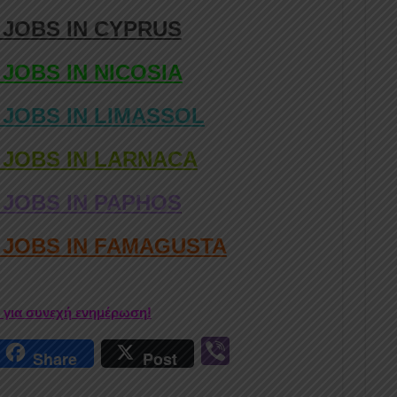
 JOBS IN CYPRUS
 JOBS IN NICOSIA
 JOBS IN LIMASSOL
 JOBS IN LARNACA
 JOBS IN PAPHOS
D JOBS IN FAMAGUSTA
r για συνεχή ενημέρωση!
r
Vi
Share
Post
n
b