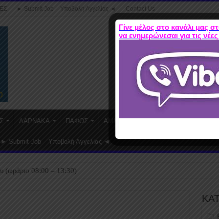
ΕΣ
► Submit Job – Υποβολή Αγγελίας ◄
Contact Us
Γίνε μέλος στο κανάλι μας στ
να ενημερώνεσαι για τις νέες
Σ
ΛΑΡΝΑΚΑ
ΠΑΦΟΣ
ΑΜΜΟΧΩΣΤΟΣ
WORK FROM HO
► Submit Job – Υποβολή Αγγελίας ◄
υ (ωράριο 08:00 – 13:30)
ΚΑ