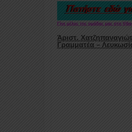
Γίνε μέλος της ομάδας μας στο Vib
Άριστ. Χατζηπαναγιώτ
Γραμματέα – Λευκωσί