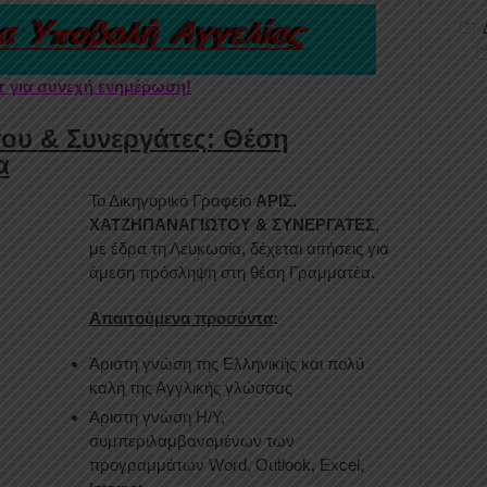
er για συνεχή ενημέρωση!
ου & Συνεργάτες: Θέση
α
Το Δικηγορικό Γραφείο
ΑΡΙΣ.
ΧΑΤΖΗΠΑΝΑΓΙΩΤΟΥ & ΣΥΝΕΡΓΑΤΕΣ
,
με έδρα τη Λευκωσία, δέχεται αιτήσεις για
άμεση πρόσληψη στη θέση Γραμματέα.
Απαιτούμενα προσόντα
:
Άριστη γνώση της Ελληνικής και πολύ
καλή της Αγγλικής γλώσσας
Άριστη γνώση Η/Υ,
συμπεριλαμβανομένων των
προγραμμάτων Word, Outlook, Excel,