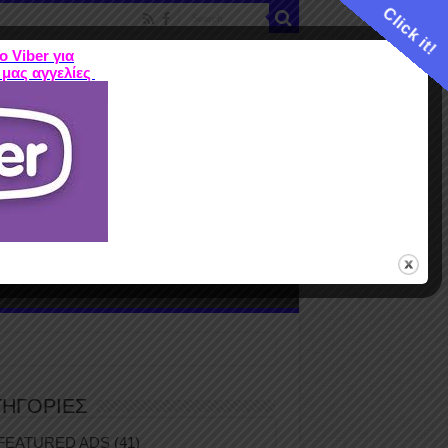
Click it!
ο Viber για
 μας αγγελίες
ME
FEATURED ADS
ΤΙΜΕΣ
Terms
ΤΗΓΟΡΙΕΣ
FEATURED ADS
(41)