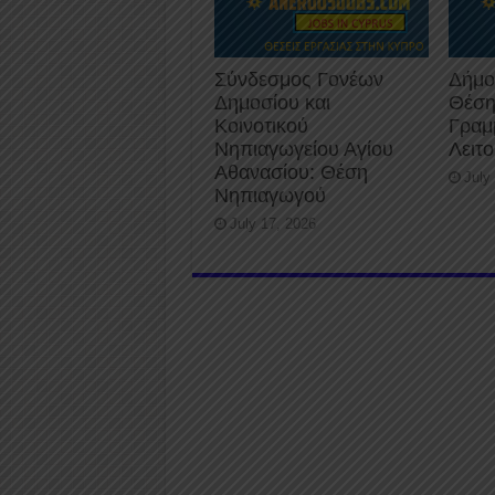
Σύνδεσμος Γονέων
Δήμο
Δημοσίου και
Θέση
Κοινοτικού
Γραμ
Νηπιαγωγείου Αγίου
Λειτ
Αθανασίου: Θέση
July
Νηπιαγωγού
July 17, 2026