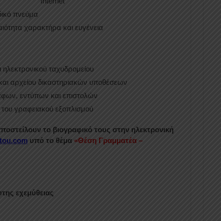
Internet
δικό πνεύμα
ιότητα χαρακτήρα και ευγένεια
ι ηλεκτρονικού ταχυδρομείου
 και αρχείου δικαστηριακών υποθέσεων
φων, εντύπων και επιστολών
 του γραφειακού εξοπλισμού
ποστείλουν το βιογραφικό τους στην ηλεκτρονική
tou
.
com
υπό το θέμα
«Θέση Γραμματέα –
υτης εχεμύθειας