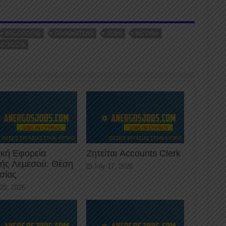
er
ERGODOTISI
GRAMMATEAS
JOBS
NICOSIA
ΛΕΥΚΩΣΊΑ
ική Εφορεία
Ζητείται Accounts Clerk
κής Λεμεσού: Θέση
July 17, 2026
σίας
 20, 2026