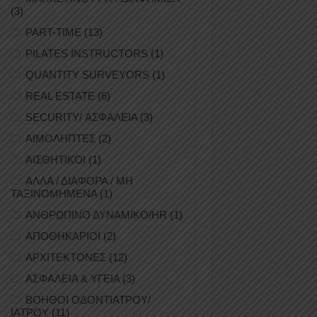
(3)
PART-TIME
(13)
PILATES INSTRUCTORS
(1)
QUANTITY SURVEYORS
(1)
REAL ESTATE
(6)
SECURITY/ ΑΣΦΑΛΕΙΑ
(3)
ΑΙΜΟΛΗΠΤΕΣ
(2)
ΑΙΣΘΗΤΙΚΟΙ
(1)
ΑΛΛΑ / ΔΙΑΦΟΡΑ / ΜΗ
ΤΑΞΙΝΟΜΗΜΕΝΑ
(1)
ΑΝΘΡΩΠΙΝΟ ΔΥΝΑΜΙΚΟ/HR
(1)
ΑΠΟΘΗΚΑΡΙΟΙ
(2)
ΑΡΧΙΤΕΚΤΟΝΕΣ
(12)
ΑΣΦΑΛΕΙΑ & ΥΓΕΙΑ
(3)
ΒΟΗΘΟΙ ΟΔΟΝΤΙΑΤΡΟΥ/
ΙΑΤΡΟΥ
(11)