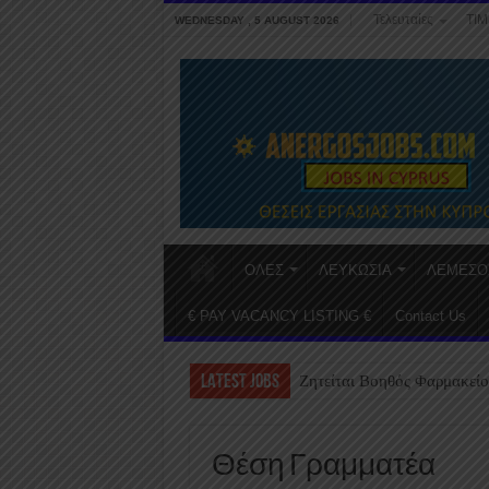
Τελευταίες
ΤΙΜ
WEDNESDAY , 5 AUGUST 2026
ΟΛΕΣ
ΛΕΥΚΩΣΙΑ
ΛΕΜΕΣΟ
€ PAY VACANCY LISTING €
Contact Us
LATEST JOBS
Ζητείται Βοηθός Φαρμακείο
Θέση Γραμματέα