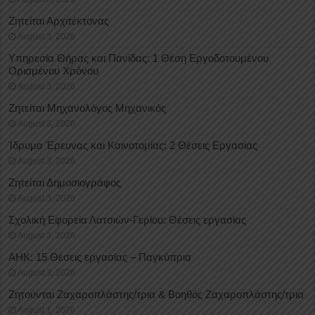
Ζητείται Αρχιτέκτονας
August 3, 2026
Υπηρεσία Θήρας και Πανίδας: 1 Θέση Eργοδοτουμένου
Oρισμένου Xρόνου
August 3, 2026
Ζητείται Μηχανολόγος Μηχανικός
August 3, 2026
Ίδρυμα Έρευνας και Καινοτομίας: 2 Θέσεις Εργασίας
August 3, 2026
Ζητείται Δημοσιογράφος
August 3, 2026
Σχολική Εφορεία Λατσιών-Γερίου: Θέσεις εργασίας
August 3, 2026
ΑΗΚ: 15 Θέσεις εργασίας – Παγκύπρια
August 3, 2026
Ζητούνται Ζαχαροπλάστης/τρια & Βοηθός Ζαχαροπλάστης/τρια
August 1, 2026