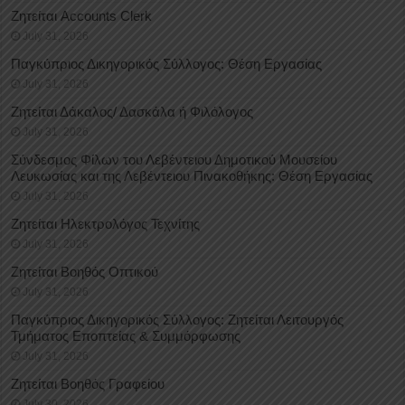
Ζητείται Accounts Clerk
July 31, 2026
Παγκύπριος Δικηγορικός Σύλλογος: Θέση Εργασίας
July 31, 2026
Ζητείται Δάκαλος/ Δασκάλα ή Φιλόλογος
July 31, 2026
Σύνδεσμος Φίλων του Λεβέντειου Δημοτικού Μουσείου
Λευκωσίας και της Λεβέντειου Πινακοθήκης: Θέση Εργασίας
July 31, 2026
Ζητείται Ηλεκτρολόγος Τεχνίτης
July 31, 2026
Ζητείται Βοηθός Οπτικού
July 31, 2026
Παγκύπριος Δικηγορικός Σύλλογος: Ζητείται Λειτουργός
Τμήματος Εποπτείας & Συμμόρφωσης
July 31, 2026
Ζητείται Βοηθός Γραφείου
July 30, 2026