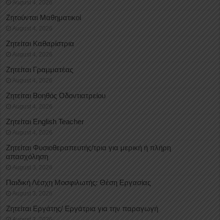
August 4, 2026
Ζητούνται Μαθηματικοί
August 4, 2026
Ζητείται Καθαρίστρια
August 4, 2026
Ζητείται Γραμματέας
August 4, 2026
Ζητείται Βοηθός Οδοντιατρείου
August 4, 2026
Ζητείται English Teacher
August 4, 2026
Ζητείται Φυσιοθεραπευτής/τρια για μερική ή πλήρη
απασχόληση
August 3, 2026
Παιδική Λέσχη Μοσφιλωτής: Θέση Εργασίας
August 3, 2026
Ζητείται Εργάτης/ Εργάτρια για την παραγωγή
August 3, 2026