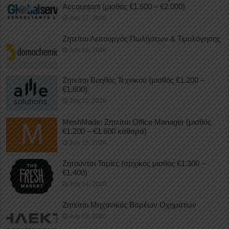
Accountant (μισθός €1.600 – €2.000)
July 17, 2026
Ζητείται Λειτουργός Πωλήσεων & Τιμολόγησης
July 16, 2026
Ζητείται Βοηθός Τεχνικού (μισθός €1.200 –
€1.600)
July 15, 2026
MeshMade: Ζητείται Office Manager (μισθός
€1.200 – €1.600 καθαρά)
July 15, 2026
Ζητούνται Ταμίες (αρχικός μισθός €1.300 –
€1.400)
July 14, 2026
Ζητείται Μηχανικός Βαρέων Οχημάτων
July 13, 2026