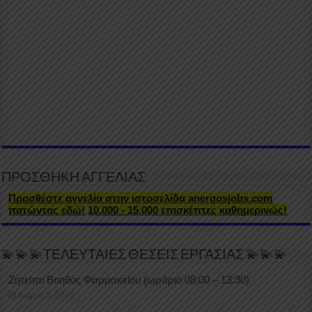
ΠΡΟΣΘΗΚΗ ΑΓΓΕΛΙΑΣ
Προσθέστε αγγελία στην ιστοσελίδα anergosjobs.com
πατώντας εδώ!
10.000 - 15.000 επισκέπτες καθημερινώς!
💫💫💫ΤΕΛΕΥΤΑΙΕΣ ΘΕΣΕΙΣ ΕΡΓΑΣΙΑΣ 💫💫💫
Ζητείται Βοηθός Φαρμακείου (ωράριο 08:00 – 13:30)
August 5, 2026