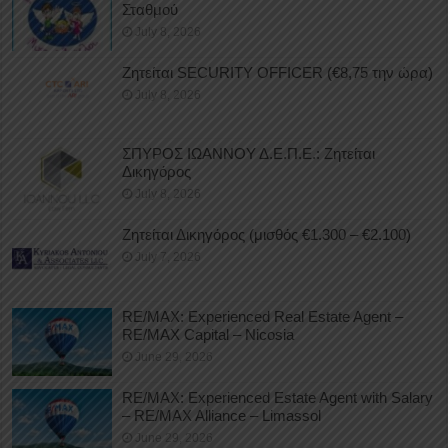
Σταθμού
July 8, 2026
Ζητείται SECURITY OFFICER (€8,75 την ώρα)
July 8, 2026
ΣΠΥΡΟΣ ΙΩΑΝΝΟΥ Δ.Ε.Π.Ε.: Ζητείται
Δικηγόρος
July 8, 2026
Ζητείται Δικηγόρος (μισθός €1.300 – €2.100)
July 7, 2026
RE/MAX: Experienced Real Estate Agent –
RE/MAX Capital – Nicosia
June 29, 2026
RE/MAX: Experienced Estate Agent with Salary
– RE/MAX Alliance – Limassol
June 29, 2026