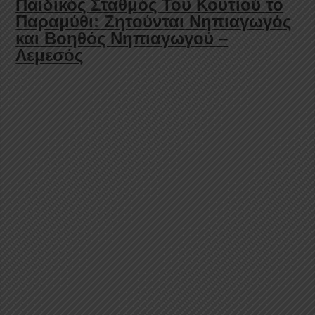
Παιδικός Σταθμός Του Κουτιού το
Παραμύθι: Ζητούνται Νηπιαγωγός
και Βοηθός Νηπιαγωγού –
Λεμεσός