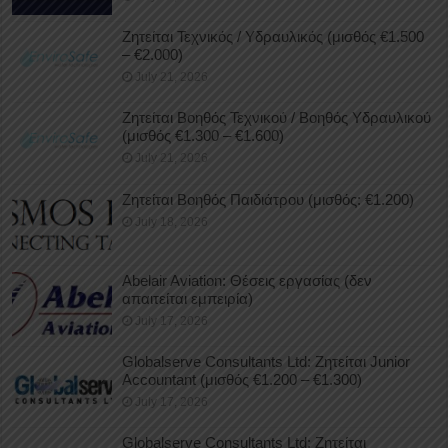
Ζητείται Τεχνικός / Υδραυλικός (μισθός €1.500
– €2.000)
July 21, 2026
Ζητείται Βοηθός Τεχνικού / Βοηθός Υδραυλικού
(μισθός €1.300 – €1.600)
July 21, 2026
Ζητείται Βοηθός Παιδιάτρου (μισθός: €1.200)
July 18, 2026
Abelair Aviation: Θέσεις εργασίας (δεν
απαιτείται εμπειρία)
July 17, 2026
Globalserve Consultants Ltd: Ζητείται Junior
Accountant (μισθός €1.200 – €1.300)
July 17, 2026
Globalserve Consultants Ltd: Ζητείται