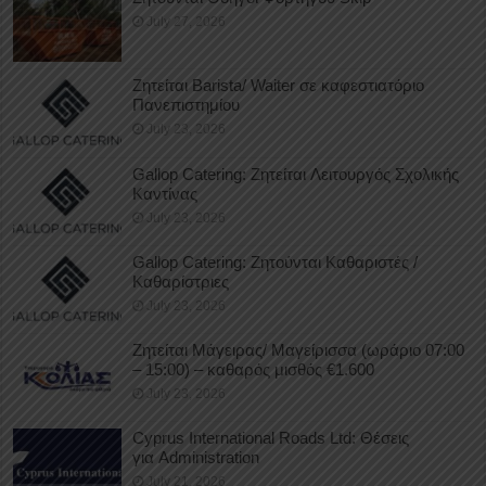
July 27, 2026
Ζητείται Barista/ Waiter σε καφεστιατόριο
Πανεπιστημίου
July 23, 2026
Gallop Catering: Ζητείται Λειτουργός Σχολικής
Καντίνας
July 23, 2026
Gallop Catering: Ζητούνται Καθαριστές /
Καθαρίστριες
July 23, 2026
Ζητείται Μάγειρας/ Μαγείρισσα (ωράριο 07:00
– 15:00) – καθαρός μισθός €1.600
July 23, 2026
Cyprus International Roads Ltd: Θέσεις
για Administration
July 21, 2026