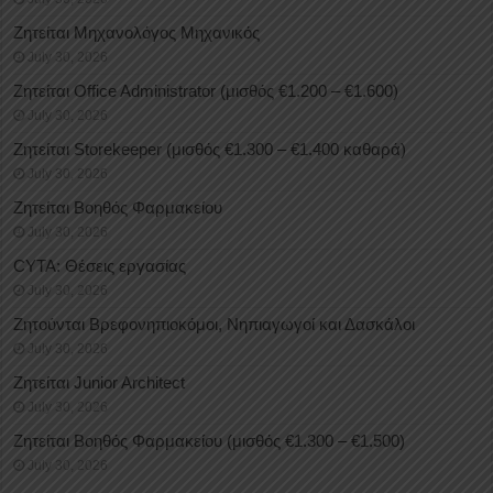
Ζητείται Μηχανολόγος Μηχανικός
July 30, 2026
Ζητείται Office Administrator (μισθός €1.200 – €1.600)
July 30, 2026
Ζητείται Storekeeper (μισθός €1.300 – €1.400 καθαρά)
July 30, 2026
Ζητείται Βοηθός Φαρμακείου
July 30, 2026
CYTA: Θέσεις εργασίας
July 30, 2026
Ζητούνται Βρεφονηπιοκόμοι, Νηπιαγωγοί και Δασκάλοι
July 30, 2026
Ζητείται Junior Architect
July 30, 2026
Ζητείται Βοηθός Φαρμακείου (μισθός €1.300 – €1.500)
July 30, 2026