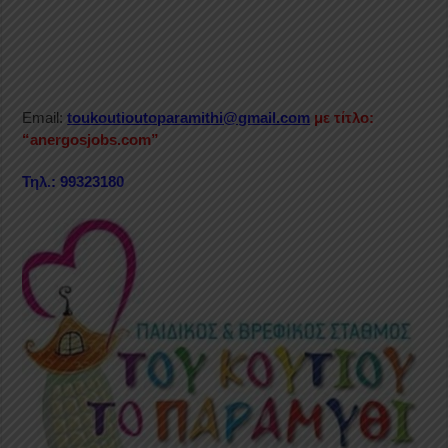
Email:
toukoutioutoparamithi@gmail.com
με τίτλο:
“anergosjobs.com”
Τηλ.: 99323180