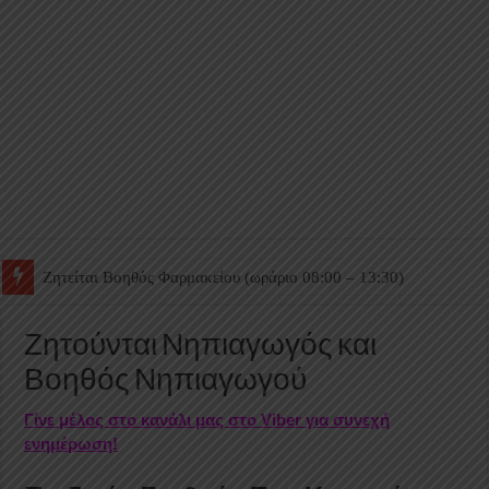
Ζητείται Βοηθός Θαλάμου
Ζητούνται Νηπιαγωγός και
Βοηθός Νηπιαγωγού
Γίνε μέλος στο κανάλι μας στο Viber για συνεχή
ενημέρωση!