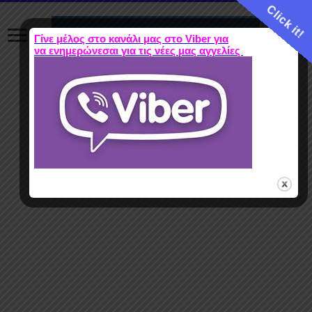
Click it!
Γίνε μέλος στο κανάλι μας στο Viber για
να ενημερώνεσαι για τις νέες μας αγγελίες