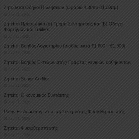
Ζητούνται Οδηγοί Πωλήσεων (ωράριο 4:30πμ-11:00πμ)
July 31, 2026
Ζητείται Προσωπικό (α) Τμήμα Συντήρησης και (β) Οδηγοί
Φορτηγών και Trailers
July 31, 2026
Ζητείται Βοηθός Λογιστηρίου (μισθός μικτά €1.600 – €1.800)
July 31, 2026
Ζητείται Βοηθός Εκτελωνιστής/ Γραφέας γενικών καθηκόντων
July 31, 2026
Ζητείται Senior Auditor
July 31, 2026
Ζητείται Οικονομικός Συντάκτης
July 31, 2026
Pafos Fc Academy: Ζητείται Συνεργάτης Φυσιοθεραπευτής
July 31, 2026
Ζητείται Φυσιοθεραπευτής
July 31, 2026