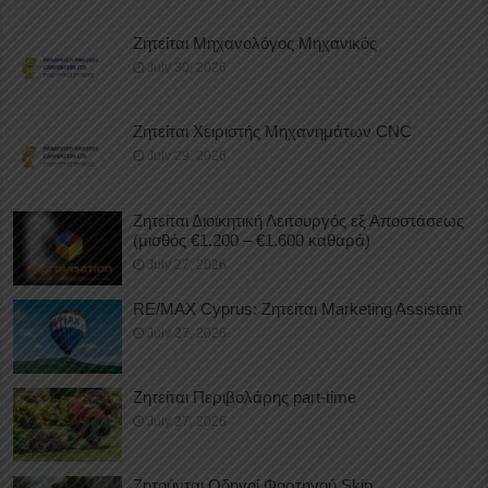
Ζητείται Μηχανολόγος Μηχανικός
July 30, 2026
Ζητείται Χειριστής Μηχανημάτων CNC
July 29, 2026
Ζητείται Διοικητική Λειτουργός εξ Αποστάσεως
(μισθός €1.200 – €1.600 καθαρά)
July 27, 2026
RE/MAX Cyprus: Ζητείται Marketing Assistant
July 27, 2026
Ζητείται Περιβολάρης part-time
July 27, 2026
Ζητούνται Οδηγοί Φορτηγού Skip