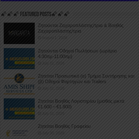
🌠🌠🌠 FEATURED POSTS🌠🌠🌠
Ζητούνται Ζαχαροπλάστης/τρια & Βοηθός
Ζαχαροπλάστης/τρια
August 1, 2026
Ζητούνται Οδηγοί Πωλήσεων (ωράριο
4:30πμ-11:00πμ)
July 31, 2026
Ζητείται Προσωπικό (α) Τμήμα Συντήρησης και
(β) Οδηγοί Φορτηγών και Trailers
July 31, 2026
Ζητείται Βοηθός Λογιστηρίου (μισθός μικτά
€1.600 – €1.800)
July 31, 2026
Ζητείται Βοηθός Γραφείου
July 30, 2026