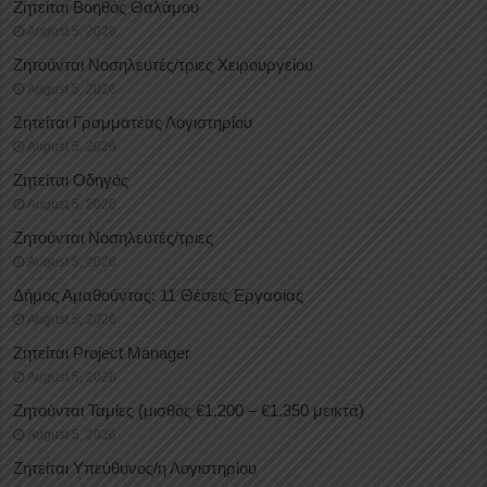
Ζητείται Βοηθός Θαλάμου
August 5, 2026
Ζητούνται Νοσηλευτές/τριες Χειρουργείου
August 5, 2026
Ζητείται Γραμματέας Λογιστηρίου
August 5, 2026
Ζητείται Οδηγός
August 5, 2026
Ζητούνται Νοσηλευτές/τριες
August 5, 2026
Δήμος Αμαθούντας: 11 Θέσεις Εργασίας
August 5, 2026
Ζητείται Project Manager
August 5, 2026
Ζητούνται Ταμίες (μισθός €1.200 – €1.350 μεικτά)
August 5, 2026
Ζητείται Υπεύθυνος/η Λογιστηρίου