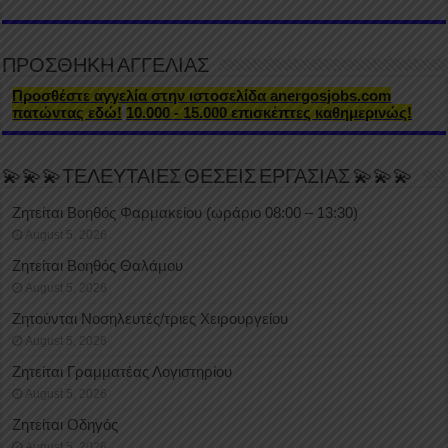
ΠΡΟΣΘΗΚΗ ΑΓΓΕΛΙΑΣ
Προσθέστε αγγελία στην ιστοσελίδα anergosjobs.com
πατώντας εδώ!
10.000 - 15.000 επισκέπτες καθημερινώς!
💫💫💫ΤΕΛΕΥΤΑΙΕΣ ΘΕΣΕΙΣ ΕΡΓΑΣΙΑΣ 💫💫💫
Ζητείται Βοηθός Φαρμακείου (ωράριο 08:00 – 13:30)
August 5, 2026
Ζητείται Βοηθός Θαλάμου
August 5, 2026
Ζητούνται Νοσηλευτές/τριες Χειρουργείου
August 5, 2026
Ζητείται Γραμματέας Λογιστηρίου
August 5, 2026
Ζητείται Οδηγός
August 5, 2026