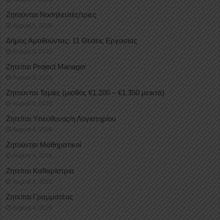
Ζητούνται Νοσηλευτές/τριες
August 5, 2026
Δήμος Αμαθούντας: 11 Θέσεις Εργασίας
August 5, 2026
Ζητείται Project Manager
August 5, 2026
Ζητούνται Ταμίες (μισθός €1.200 – €1.350 μεικτά)
August 5, 2026
Ζητείται Υπεύθυνος/η Λογιστηρίου
August 4, 2026
Ζητούνται Μαθηματικοί
August 4, 2026
Ζητείται Καθαρίστρια
August 4, 2026
Ζητείται Γραμματέας
August 4, 2026