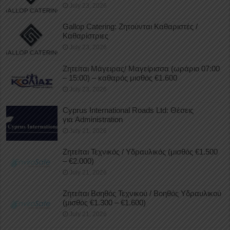
July 23, 2026
Gallop Catering: Ζητούνται Καθαριστές /
Καθαρίστριες
July 23, 2026
Ζητείται Μάγειρας/ Μαγείρισσα (ωράριο 07:00
– 15:00) – καθαρός μισθός €1.600
July 23, 2026
Cyprus International Roads Ltd: Θέσεις
για Administration
July 21, 2026
Ζητείται Τεχνικός / Υδραυλικός (μισθός €1.500
– €2.000)
July 21, 2026
Ζητείται Βοηθός Τεχνικού / Βοηθός Υδραυλικού
(μισθός €1.300 – €1.600)
July 21, 2026