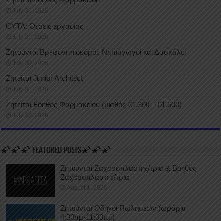
July 30, 2026
CYTA: Θέσεις εργασίας
July 30, 2026
Ζητούνται Βρεφονηπιοκόμοι, Νηπιαγωγοί και Δασκάλοι
July 30, 2026
Ζητείται Junior Architect
July 30, 2026
Ζητείται Βοηθός Φαρμακείου (μισθός €1.300 – €1.500)
July 30, 2026
🌠🌠🌠 FEATURED POSTS🌠🌠🌠
Ζητούνται Ζαχαροπλάστης/τρια & Βοηθός
Ζαχαροπλάστης/τρια
August 1, 2026
Ζητούνται Οδηγοί Πωλήσεων (ωράριο
4:30πμ-11:00πμ)