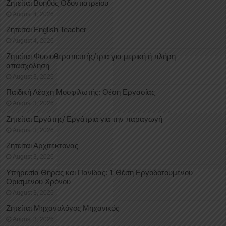
Ζητείται Βοηθός Οδοντιατρείου
August 4, 2026
Ζητείται English Teacher
August 4, 2026
Ζητείται Φυσιοθεραπευτής/τρια για μερική ή πλήρη
απασχόληση
August 3, 2026
Παιδική Λέσχη Μοσφιλωτής: Θέση Εργασίας
August 3, 2026
Ζητείται Εργάτης/ Εργάτρια για την παραγωγή
August 3, 2026
Ζητείται Αρχιτέκτονας
August 3, 2026
Υπηρεσία Θήρας και Πανίδας: 1 Θέση Eργοδοτουμένου
Oρισμένου Xρόνου
August 3, 2026
Ζητείται Μηχανολόγος Μηχανικός
August 3, 2026