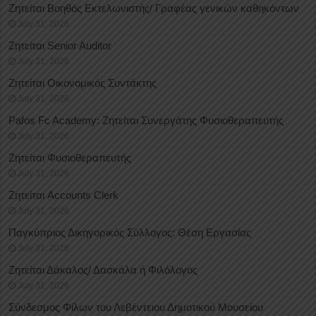
Ζητείται Βοηθός Εκτελωνιστής/ Γραφέας γενικών καθηκόντων
July 31, 2026
Ζητείται Senior Auditor
July 31, 2026
Ζητείται Οικονομικός Συντάκτης
July 31, 2026
Pafos Fc Academy: Ζητείται Συνεργάτης Φυσιοθεραπευτής
July 31, 2026
Ζητείται Φυσιοθεραπευτής
July 31, 2026
Ζητείται Accounts Clerk
July 31, 2026
Παγκύπριος Δικηγορικός Σύλλογος: Θέση Εργασίας
July 31, 2026
Ζητείται Δάκαλος/ Δασκάλα ή Φιλόλογος
July 31, 2026
Σύνδεσμος Φίλων του Λεβέντειου Δημοτικού Μουσείου