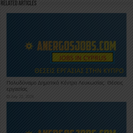
k
Related Articles
Πολυδύναμο Δημοτικό Κέντρο Λευκωσίας: Θέσεις
εργασίας
July 22, 2026