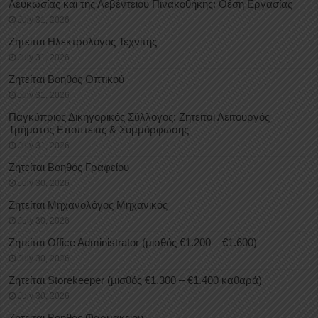
Λευκωσίας και της Λεβέντειου Πινακοθήκης: Θέση Εργασίας
July 31, 2026
Ζητείται Ηλεκτρολόγος Τεχνίτης
July 31, 2026
Ζητείται Βοηθός Οπτικού
July 31, 2026
Παγκύπριος Δικηγορικός Σύλλογος: Ζητείται Λειτουργός
Τμήματος Εποπτείας & Συμμόρφωσης
July 31, 2026
Ζητείται Βοηθός Γραφείου
July 30, 2026
Ζητείται Μηχανολόγος Μηχανικός
July 30, 2026
Ζητείται Office Administrator (μισθός €1.200 – €1.600)
July 30, 2026
Ζητείται Storekeeper (μισθός €1.300 – €1.400 καθαρά)
July 30, 2026
Ζητείται Βοηθός Φαρμακείου