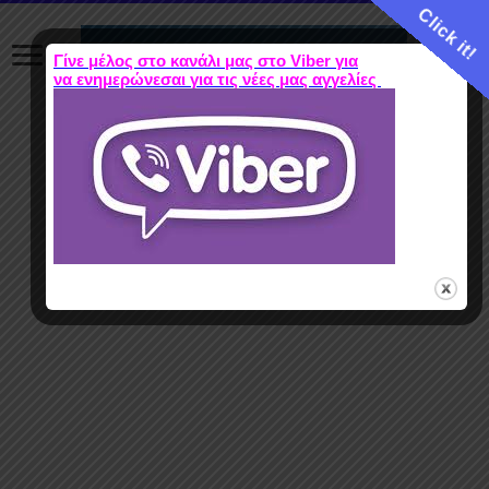
Click it!
Γίνε μέλος στο κανάλι μας στο Viber για
να ενημερώνεσαι για τις νέες μας αγγελίες