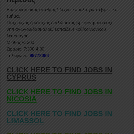
Βρεφονηπιακός σταθμός Ψαχνει κοπέλα για το βρεφικό
τμήμα.
Πτυχιούχος ή κάτοχος διπλώματος βρεφονηπιοομίας/
νηπιαγωγού/δασκάλού/ εκπαιδευτικού/κοινωνικού
λειτουργού
Μισθός €1300
Ωράριο: 7:300-4:30
Τηλέφωνο:
99772068
CLICK HERE TO FIND JOBS IN
CYPRUS
CLICK HERE TO FIND JOBS IN
NICOSIA
CLICK HERE TO FIND JOBS IN
LIMASSOL