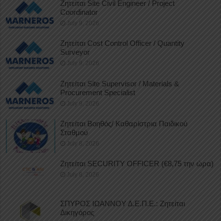
Ζητείται Site Civil Engineer / Project
Coordinator
July 9, 2026
Ζητείται Cost Control Officer / Quantity
Surveyor
July 9, 2026
Ζητείται Site Supervisor / Materials &
Procurement Specialist
July 9, 2026
Ζητείται Βοηθός/ Καθαρίστρια Παιδικού
Σταθμού
July 8, 2026
Ζητείται SECURITY OFFICER (€8,75 την ώρα)
July 8, 2026
ΣΠΥΡΟΣ ΙΩΑΝΝΟΥ Δ.Ε.Π.Ε.: Ζητείται
Δικηγόρος