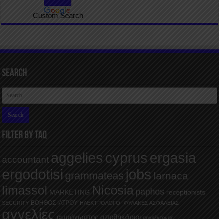
Custom Search
Search
FILTER BY TAQ
aggelies
cyprus
ergasia
accountant
ergodotisi
jobs
grammateas
larnaca
Nicosia
limassol
paphos
MARKETING
receptionists
ΒΟΗΘΟΣ ΙΑΤΡΟΥ
SECURITY
ΗΛΕΚΤΡΟΛΟΓΟΙ
ΦΥΛΑΚΕΣ ΑΣΦΑΛΕΙΑΣ
αγγελίες
αμμόχωστος
αποθηκάριοι
αρχιτέκτονας