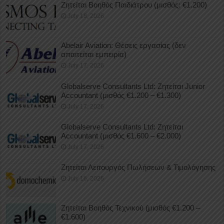
Ζητείται Βοηθός Παιδιάτρου (μισθός: €1.200)
July 18, 2026
Abelair Aviation: Θέσεις εργασίας (δεν
απαιτείται εμπειρία)
July 17, 2026
Globalserve Consultants Ltd: Ζητείται Junior
Accountant (μισθός €1.200 – €1.300)
July 17, 2026
Globalserve Consultants Ltd: Ζητείται
Accountant (μισθός €1.600 – €2.000)
July 17, 2026
Ζητείται Λειτουργός Πωλήσεων & Τιμολόγησης
July 16, 2026
Ζητείται Βοηθός Τεχνικού (μισθός €1.200 –
€1.600)