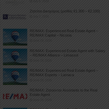
July 8, 2026
Ζητείται Δικηγόρος (μισθός €1.300 – €2.100)
July 7, 2026
RE/MAX: Experienced Real Estate Agent –
RE/MAX Capital – Nicosia
June 29, 2026
RE/MAX: Experienced Estate Agent with Salary
– RE/MAX Alliance – Limassol
June 29, 2026
RE/MAX: Experienced Real Estate Agent –
RE/MAX Experts – Larnaca
June 29, 2026
RE/MAX: Ζητούνται Assistants to the Real
Estate Agent
June 29, 2026