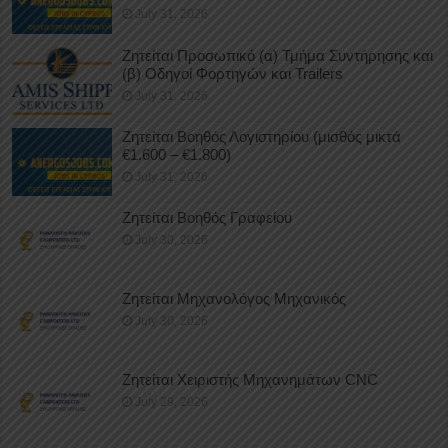
July 31, 2026
Ζητείται Προσωπικό (α) Τμήμα Συντήρησης και
(β) Οδηγοί Φορτηγών και Trailers
July 31, 2026
Ζητείται Βοηθός Λογιστηρίου (μισθός μικτά
€1.600 – €1.800)
July 31, 2026
Ζητείται Βοηθός Γραφείου
July 30, 2026
Ζητείται Μηχανολόγος Μηχανικός
July 30, 2026
Ζητείται Χειριστής Μηχανημάτων CNC
July 29, 2026