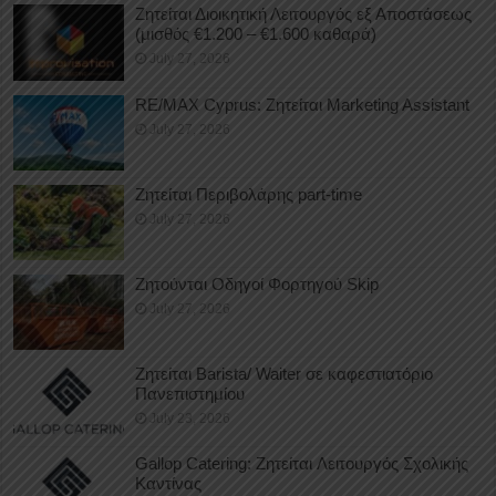
Ζητείται Διοικητική Λειτουργός εξ Αποστάσεως
(μισθός €1.200 – €1.600 καθαρά)
July 27, 2026
RE/MAX Cyprus: Ζητείται Marketing Assistant
July 27, 2026
Ζητείται Περιβολάρης part-time
July 27, 2026
Ζητούνται Οδηγοί Φορτηγού Skip
July 27, 2026
Ζητείται Barista/ Waiter σε καφεστιατόριο
Πανεπιστημίου
July 23, 2026
Gallop Catering: Ζητείται Λειτουργός Σχολικής
Καντίνας