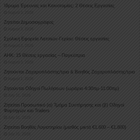
Ίδρυμα Έρευνας και Καινοτομίας: 2 Θέσεις Εργασίας
August 3, 2026
Ζητείται Δημοσιογράφος
August 3, 2026
Σχολική Εφορεία Λατσιών-Γερίου: Θέσεις εργασίας
August 3, 2026
ΑΗΚ: 15 Θέσεις εργασίας – Παγκύπρια
August 3, 2026
Ζητούνται Ζαχαροπλάστης/τρια & Βοηθός Ζαχαροπλάστης/τρια
August 1, 2026
Ζητούνται Οδηγοί Πωλήσεων (ωράριο 4:30πμ-11:00πμ)
July 31, 2026
Ζητείται Προσωπικό (α) Τμήμα Συντήρησης και (β) Οδηγοί
Φορτηγών και Trailers
July 31, 2026
Ζητείται Βοηθός Λογιστηρίου (μισθός μικτά €1.600 – €1.800)
July 31, 2026