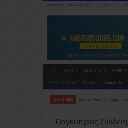
Τελευταίες
ΤΙΜ
WEDNESDAY , 5 AUGUST 2026
ΟΛΕΣ
ΛΕΥΚΩΣΙΑ
ΛΕΜΕΣΟ
€ PAY VACANCY LISTING €
Contact Us
LATEST JOBS
Ζητείται Βοηθός Φαρμακείο
Παγκύπριος Σύνδεσμο