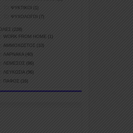
ΨΥΚΤΙΚΟΙ
(1)
ΨΥΧΟΛΟΓΟΙ
(7)
ΟΛΕΣ
(228)
WORK FROM HOME
(1)
ΑΜΜΟΧΩΣΤΟΣ
(10)
ΛΑΡΝΑΚΑ
(40)
ΛΕΜΕΣΟΣ
(86)
ΛΕΥΚΩΣΙΑ
(96)
ΠΑΦΟΣ
(16)