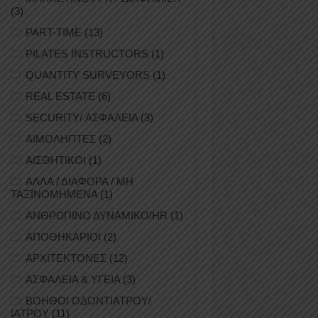
(3)
PART-TIME
(13)
PILATES INSTRUCTORS
(1)
QUANTITY SURVEYORS
(1)
REAL ESTATE
(6)
SECURITY/ ΑΣΦΑΛΕΙΑ
(3)
ΑΙΜΟΛΗΠΤΕΣ
(2)
ΑΙΣΘΗΤΙΚΟΙ
(1)
ΑΛΛΑ / ΔΙΑΦΟΡΑ / ΜΗ
ΤΑΞΙΝΟΜΗΜΕΝΑ
(1)
ΑΝΘΡΩΠΙΝΟ ΔΥΝΑΜΙΚΟ/HR
(1)
ΑΠΟΘΗΚΑΡΙΟΙ
(2)
ΑΡΧΙΤΕΚΤΟΝΕΣ
(12)
ΑΣΦΑΛΕΙΑ & ΥΓΕΙΑ
(3)
ΒΟΗΘΟΙ ΟΔΟΝΤΙΑΤΡΟΥ/
ΙΑΤΡΟΥ
(11)