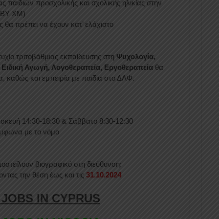
παιδιών προσχολικής και σχολικής ηλικίας στην
 BY XM)
ας θα πρέπει να έχουν κατ’ ελάχιστο
τυχίο τριτοβάθμιας εκπαίδευσης στη
Ψυχολογία,
 Ειδική Αγωγή, Λογοθεραπεία, Εργοθεραπεία
θα
 καθώς και εμπειρία με παιδια στο ΔΑΦ.
κευή 14:30-18:30 & Σάββατο 8:30-12:30
σύμφωνα με το νόμο
οστείλουν βιογραφικό στη διεύθυνση:
τας την θέση έως και τις
31.10.2024
 JOBS IN CYPRUS