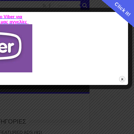
Click it!
ο Viber για
 μας αγγελίες
ME
FEATURED ADS
ΤΙΜΕΣ
Terms
ΤΗΓΟΡΙΕΣ
FEATURED ADS
(41)