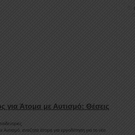
 για Άτομα με Αυτισμό: Θέσεις
αιδεύτριες
 Αυτισμό, αναζητά άτομα για εργοδότηση για το νέο