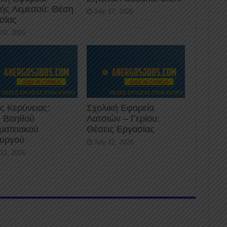
κής Λεμεσού: Θέση
July 17, 2026
σίας
 20, 2026
ς Κερύνειας:
Σχολική Εφορεία
 Βοηθού
Λατσιών – Γερίου:
ματειακού
Θέσεις Εργασίας
ουργού
July 12, 2026
 12, 2026