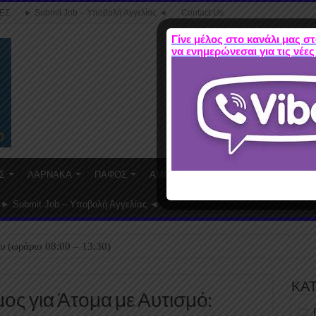
ΕΣ
► Submit Job – Υποβολή Αγγελίας ◄
Contact Us
Γίνε μέλος στο κανάλι μας στ
να ενημερώνεσαι για τις νέες
Σ
ΛΑΡΝΑΚΑ
ΠΑΦΟΣ
ΑΜΜΟΧΩΣΤΟΣ
WORK FROM HO
► Submit Job – Υποβολή Αγγελίας ◄
υ (ωράριο 08:00 – 13:30)
ΚΑ
ς για Άτομα με Αυτισμό: