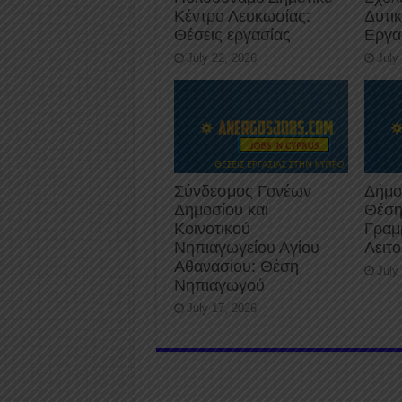
Κέντρο Λευκωσίας:
Δυτι
Θέσεις εργασίας
Εργα
July 22, 2026
July
Σύνδεσμος Γονέων
Δήμο
Δημοσίου και
Θέση
Κοινοτικού
Γραμ
Νηπιαγωγείου Αγίου
Λειτ
Αθανασίου: Θέση
July
Νηπιαγωγού
July 17, 2026