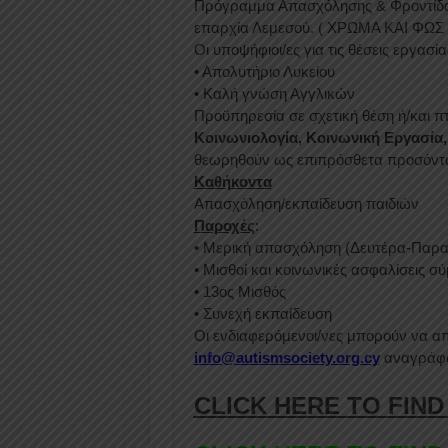
Πρόγραμμα Απασχόλησης & Φροντίδας 
επαρχία Λεμεσού. ( ΧΡΩΜΑ ΚΑΙ ΦΩΣ
Οι υποψήφιοι/ες για τις θέσεις εργασί
• Απολυτήριο Λυκείου
• Καλή γνώση Αγγλικών
Προϋπηρεσία σε σχετική θέση ή/και π
Κοινωνιολογία, Κοινωνική Εργασία,
θεωρηθούν ως επιπρόσθετα προσόντα,
Καθήκοντα
Απασχόληση/εκπαίδευση παιδιών
Παροχές
:
• Mερική απασχόληση (Δευτέρα-Παρασ
• Μισθοί και κοινωνικές ασφαλίσεις 
• 13ος Μισθός
• Συνεχή εκπαίδευση
Οι ενδιαφερόμενοι/νες μπορούν να απ
info@autismsociety.org.cy
αναγράφον
CLICK HERE TO FIND