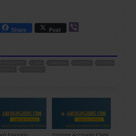
r
Vi
Share
Post
n
b
er
ERGODOTISI
JOBS
LIMASSOL
ΑΓΓΕΛΊΕΣ
ΕΡΓΑΣΊΑ
ΛΕΜΕΣΌΣ
ΨΥΧΟΛΌΓΟΙ
ική Εφορεία
Ζητείται Accounts Clerk