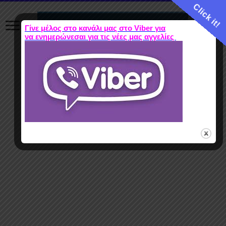
Click it!
Γίνε μέλος στο κανάλι μας στο Viber για
να ενημερώνεσαι για τις νέες μας αγγελίες