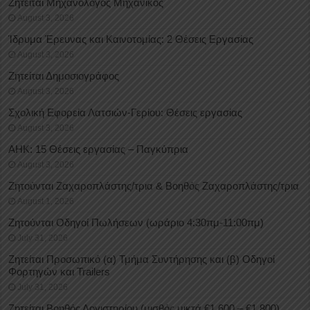
Ζητείται Μηχανολόγος Μηχανικός
August 3, 2026
Ίδρυμα Έρευνας και Καινοτομίας: 2 Θέσεις Εργασίας
August 3, 2026
Ζητείται Δημοσιογράφος
August 3, 2026
Σχολική Εφορεία Λατσιών-Γερίου: Θέσεις εργασίας
August 3, 2026
ΑΗΚ: 15 Θέσεις εργασίας – Παγκύπρια
August 3, 2026
Ζητούνται Ζαχαροπλάστης/τρια & Βοηθός Ζαχαροπλάστης/τρια
August 1, 2026
Ζητούνται Οδηγοί Πωλήσεων (ωράριο 4:30πμ-11:00πμ)
July 31, 2026
Ζητείται Προσωπικό (α) Τμήμα Συντήρησης και (β) Οδηγοί
Φορτηγών και Trailers
July 31, 2026
Ζητείται Βοηθός Λογιστηρίου (μισθός μικτά €1.600 – €1.800)