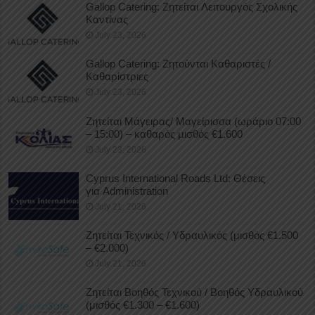
Gallop Catering: Ζητείται Λειτουργός Σχολικής
Καντίνας
July 23, 2026
Gallop Catering: Ζητούνται Καθαριστές /
Καθαρίστριες
July 23, 2026
Ζητείται Μάγειρας/ Μαγείρισσα (ωράριο 07:00
– 15:00) – καθαρός μισθός €1.600
July 23, 2026
Cyprus International Roads Ltd: Θέσεις
για Administration
July 21, 2026
Ζητείται Τεχνικός / Υδραυλικός (μισθός €1.500
– €2.000)
July 21, 2026
Ζητείται Βοηθός Τεχνικού / Βοηθός Υδραυλικού
(μισθός €1.300 – €1.600)