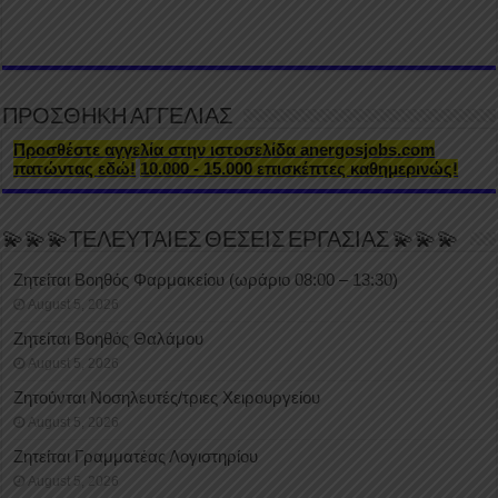
ΠΡΟΣΘΗΚΗ ΑΓΓΕΛΙΑΣ
Προσθέστε αγγελία στην ιστοσελίδα anergosjobs.com
πατώντας εδώ!
10.000 - 15.000 επισκέπτες καθημερινώς!
💫💫💫ΤΕΛΕΥΤΑΙΕΣ ΘΕΣΕΙΣ ΕΡΓΑΣΙΑΣ 💫💫💫
Ζητείται Βοηθός Φαρμακείου (ωράριο 08:00 – 13:30)
August 5, 2026
Ζητείται Βοηθός Θαλάμου
August 5, 2026
Ζητούνται Νοσηλευτές/τριες Χειρουργείου
August 5, 2026
Ζητείται Γραμματέας Λογιστηρίου
August 5, 2026