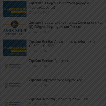
Ζητούνται Οδηγοί Πωλήσεων (ωράριο
4:30πμ-11:00πμ)
July 31, 2026
Ζητείται Προσωπικό (α) Τμήμα Συντήρησης και
(β) Οδηγοί Φορτηγών και Trailers
July 31, 2026
Ζητείται Βοηθός Λογιστηρίου (μισθός μικτά
€1.600 – €1.800)
July 31, 2026
Ζητείται Βοηθός Γραφείου
July 30, 2026
Ζητείται Μηχανολόγος Μηχανικός
July 30, 2026
Ζητείται Χειριστής Μηχανημάτων CNC
July 29, 2026