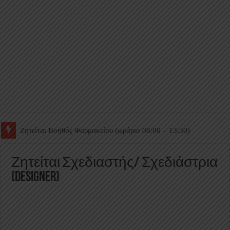
Ζητείται Βοηθός Θαλάμου
Ζητείται Σχεδιαστής/ Σχεδιάστρια
(Designer)