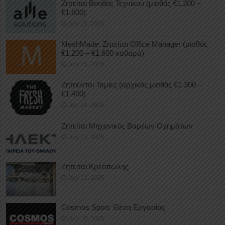
Ζητείται Βοηθός Τεχνικού (μισθός €1.200 –
€1.600)
July 15, 2026
MeshMade: Ζητείται Office Manager (μισθός
€1.200 – €1.600 καθαρά)
July 15, 2026
Ζητούνται Ταμίες (αρχικός μισθός €1.300 –
€1.400)
July 14, 2026
Ζητείται Μηχανικός Βαρέων Οχημάτων
July 13, 2026
Ζητείται Κρεοπώλης
July 12, 2026
Cosmos Sport: Θέση Εργασίας
July 10, 2026