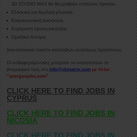
3D STUDIO MAX θα θεωρηθούν επιπλέον προσόν.
Ελληνική και Αγγλική γλώσσα.
Επικοινωνιακή Ικανότητα.
Ευχάριστη προσωπικότητα.
Ομαδικό πνεύμα.
Ικανοποιητικό πακέτο απολαβών αναλόγως προσόντων.
Οι ενδιαφερόμενοι/ες μπορούν να αποστείλουν το
βιογραφικό τους στο
info@ckmatrix.com
με τίτλο:
“anergosjobs.com”
CLICK HERE TO FIND JOBS IN
CYPRUS
CLICK HERE TO FIND JOBS IN
NICOSIA
CLICK HERE TO FIND JOBS IN