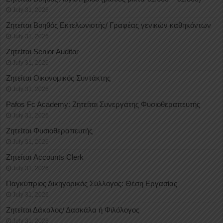
July 31, 2026
Ζητείται Βοηθός Εκτελωνιστής/ Γραφέας γενικών καθηκόντων
July 31, 2026
Ζητείται Senior Auditor
July 31, 2026
Ζητείται Οικονομικός Συντάκτης
July 31, 2026
Pafos Fc Academy: Ζητείται Συνεργάτης Φυσιοθεραπευτής
July 31, 2026
Ζητείται Φυσιοθεραπευτής
July 31, 2026
Ζητείται Accounts Clerk
July 31, 2026
Παγκύπριος Δικηγορικός Σύλλογος: Θέση Εργασίας
July 31, 2026
Ζητείται Δάκαλος/ Δασκάλα ή Φιλόλογος
July 31, 2026