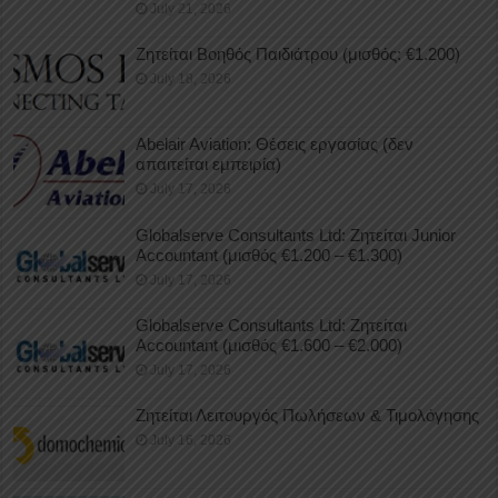
July 21, 2026
Ζητείται Βοηθός Παιδιάτρου (μισθός: €1.200)
July 18, 2026
Abelair Aviation: Θέσεις εργασίας (δεν
απαιτείται εμπειρία)
July 17, 2026
Globalserve Consultants Ltd: Ζητείται Junior
Accountant (μισθός €1.200 – €1.300)
July 17, 2026
Globalserve Consultants Ltd: Ζητείται
Accountant (μισθός €1.600 – €2.000)
July 17, 2026
Ζητείται Λειτουργός Πωλήσεων & Τιμολόγησης
July 16, 2026