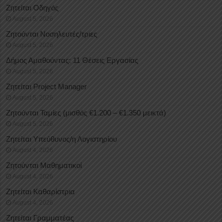
Ζητείται Οδηγός
August 5, 2026
Ζητούνται Νοσηλευτές/τριες
August 5, 2026
Δήμος Αμαθούντας: 11 Θέσεις Εργασίας
August 5, 2026
Ζητείται Project Manager
August 5, 2026
Ζητούνται Ταμίες (μισθός €1.200 – €1.350 μεικτά)
August 5, 2026
Ζητείται Υπεύθυνος/η Λογιστηρίου
August 4, 2026
Ζητούνται Μαθηματικοί
August 4, 2026
Ζητείται Καθαρίστρια
August 4, 2026
Ζητείται Γραμματέας