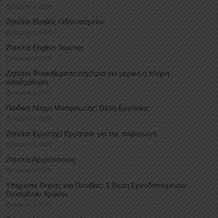
August 4, 2026
Ζητείται Βοηθός Οδοντιατρείου
August 4, 2026
Ζητείται English Teacher
August 4, 2026
Ζητείται Φυσιοθεραπευτής/τρια για μερική ή πλήρη
απασχόληση
August 3, 2026
Παιδική Λέσχη Μοσφιλωτής: Θέση Εργασίας
August 3, 2026
Ζητείται Εργάτης/ Εργάτρια για την παραγωγή
August 3, 2026
Ζητείται Αρχιτέκτονας
August 3, 2026
Υπηρεσία Θήρας και Πανίδας: 1 Θέση Eργοδοτουμένου
Oρισμένου Xρόνου
August 3, 2026