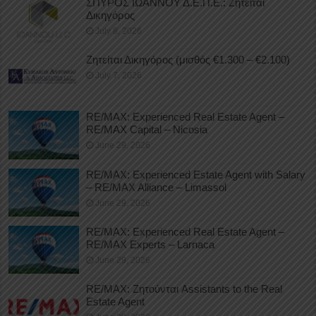
ΣΠΥΡΟΣ ΙΩΑΝΝΟΥ Δ.Ε.Π.Ε.: Ζητείται
Δικηγόρος
July 8, 2026
Ζητείται Δικηγόρος (μισθός €1.300 – €2.100)
July 7, 2026
RE/MAX: Experienced Real Estate Agent –
RE/MAX Capital – Nicosia
June 29, 2026
RE/MAX: Experienced Estate Agent with Salary
– RE/MAX Alliance – Limassol
June 29, 2026
RE/MAX: Experienced Real Estate Agent –
RE/MAX Experts – Larnaca
June 29, 2026
RE/MAX: Ζητούνται Assistants to the Real
Estate Agent