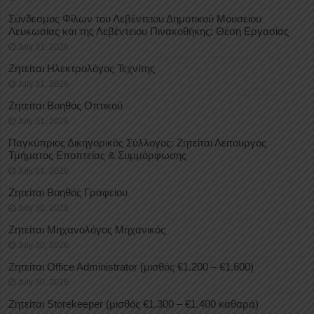
Σύνδεσμος Φίλων του Λεβέντειου Δημοτικού Μουσείου
Λευκωσίας και της Λεβέντειου Πινακοθήκης: Θέση Εργασίας
July 31, 2026
Ζητείται Ηλεκτρολόγος Τεχνίτης
July 31, 2026
Ζητείται Βοηθός Οπτικού
July 31, 2026
Παγκύπριος Δικηγορικός Σύλλογος: Ζητείται Λειτουργός
Τμήματος Εποπτείας & Συμμόρφωσης
July 31, 2026
Ζητείται Βοηθός Γραφείου
July 30, 2026
Ζητείται Μηχανολόγος Μηχανικός
July 30, 2026
Ζητείται Office Administrator (μισθός €1.200 – €1.600)
July 30, 2026
Ζητείται Storekeeper (μισθός €1.300 – €1.400 καθαρά)