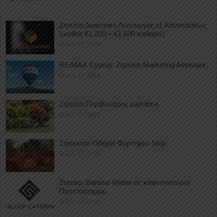
Ζητείται Διοικητική Λειτουργός εξ Αποστάσεως
(μισθός €1.200 – €1.600 καθαρά)
July 27, 2026
RE/MAX Cyprus: Ζητείται Marketing Assistant
July 27, 2026
Ζητείται Περιβολάρης part-time
July 27, 2026
Ζητούνται Οδηγοί Φορτηγού Skip
July 27, 2026
Ζητείται Barista/ Waiter σε καφεστιατόριο
Πανεπιστημίου
July 23, 2026