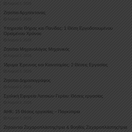
August 3, 2026
Ζητείται Αρχιτέκτονας
August 3, 2026
Υπηρεσία Θήρας και Πανίδας: 1 Θέση Eργοδοτουμένου
Oρισμένου Xρόνου
August 3, 2026
Ζητείται Μηχανολόγος Μηχανικός
August 3, 2026
Ίδρυμα Έρευνας και Καινοτομίας: 2 Θέσεις Εργασίας
August 3, 2026
Ζητείται Δημοσιογράφος
August 3, 2026
Σχολική Εφορεία Λατσιών-Γερίου: Θέσεις εργασίας
August 3, 2026
ΑΗΚ: 15 Θέσεις εργασίας – Παγκύπρια
August 3, 2026
Ζητούνται Ζαχαροπλάστης/τρια & Βοηθός Ζαχαροπλάστης/τρια