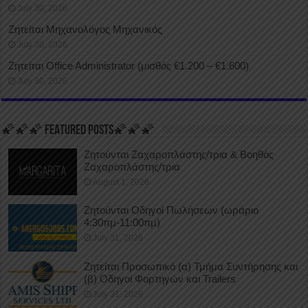
July 30, 2026
Ζητείται Μηχανολόγος Μηχανικός
July 30, 2026
Ζητείται Office Administrator (μισθός €1.200 – €1.600)
July 30, 2026
🌠🌠🌠 FEATURED POSTS🌠🌠🌠
Ζητούνται Ζαχαροπλάστης/τρια & Βοηθός
Ζαχαροπλάστης/τρια
August 1, 2026
Ζητούνται Οδηγοί Πωλήσεων (ωράριο
4:30πμ-11:00πμ)
July 31, 2026
Ζητείται Προσωπικό (α) Τμήμα Συντήρησης και
(β) Οδηγοί Φορτηγών και Trailers
July 31, 2026