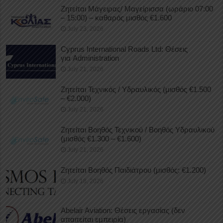
Ζητείται Μάγειρας/ Μαγείρισσα (ωράριο 07:00
– 15:00) – καθαρός μισθός €1.600
July 23, 2026
Cyprus International Roads Ltd: Θέσεις
για Administration
July 21, 2026
Ζητείται Τεχνικός / Υδραυλικός (μισθός €1.500
– €2.000)
July 21, 2026
Ζητείται Βοηθός Τεχνικού / Βοηθός Υδραυλικού
(μισθός €1.300 – €1.600)
July 21, 2026
Ζητείται Βοηθός Παιδιάτρου (μισθός: €1.200)
July 18, 2026
Abelair Aviation: Θέσεις εργασίας (δεν
απαιτείται εμπειρία)