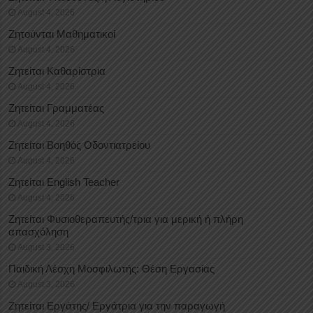
August 4, 2026
Ζητούνται Μαθηματικοί
August 4, 2026
Ζητείται Καθαρίστρια
August 4, 2026
Ζητείται Γραμματέας
August 4, 2026
Ζητείται Βοηθός Οδοντιατρείου
August 4, 2026
Ζητείται English Teacher
August 4, 2026
Ζητείται Φυσιοθεραπευτής/τρια για μερική ή πλήρη
απασχόληση
August 3, 2026
Παιδική Λέσχη Μοσφιλωτής: Θέση Εργασίας
August 3, 2026
Ζητείται Εργάτης/ Εργάτρια για την παραγωγή