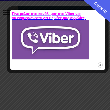
Click it!
Γίνε μέλος στο κανάλι μας στο Viber για
να ενημερώνεσαι για τις νέες μας αγγελίες