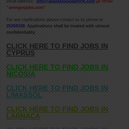
email address:
info@anastasioulawfirm.com
με τίτλο:
“anergosjobs.com”
For any clarifications please contact us by phone at
25359159
.
Applications shall be treated with utmost
confidentiality
.
CLICK HERE TO FIND JOBS IN
CYPRUS
CLICK HERE TO FIND JOBS IN
NICOSIA
CLICK HERE TO FIND JOBS IN
LIMASSOL
CLICK HERE TO FIND JOBS IN
LARNACA