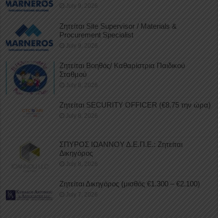
July 9, 2026
Ζητείται Site Supervisor / Materials &
Procurement Specialist
July 9, 2026
Ζητείται Βοηθός/ Καθαρίστρια Παιδικού
Σταθμού
July 8, 2026
Ζητείται SECURITY OFFICER (€8,75 την ώρα)
July 8, 2026
ΣΠΥΡΟΣ ΙΩΑΝΝΟΥ Δ.Ε.Π.Ε.: Ζητείται
Δικηγόρος
July 8, 2026
Ζητείται Δικηγόρος (μισθός €1.300 – €2.100)
July 7, 2026