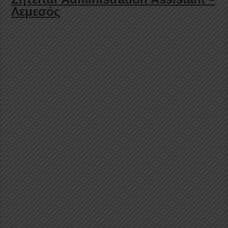
Λεμεσός