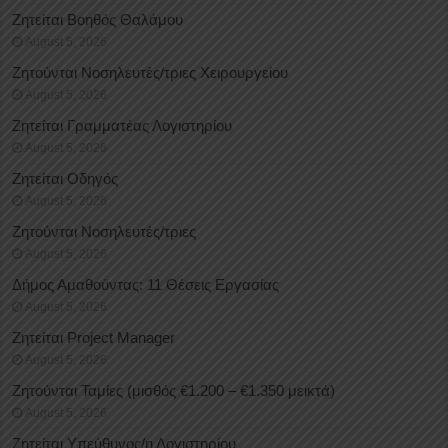
Ζητείται Βοηθός Θαλάμου
August 5, 2026
Ζητούνται Νοσηλευτές/τριες Χειρουργείου
August 5, 2026
Ζητείται Γραμματέας Λογιστηρίου
August 5, 2026
Ζητείται Οδηγός
August 5, 2026
Ζητούνται Νοσηλευτές/τριες
August 5, 2026
Δήμος Αμαθούντας: 11 Θέσεις Εργασίας
August 5, 2026
Ζητείται Project Manager
August 5, 2026
Ζητούνται Ταμίες (μισθός €1.200 – €1.350 μεικτά)
August 5, 2026
Ζητείται Υπεύθυνος/η Λογιστηρίου