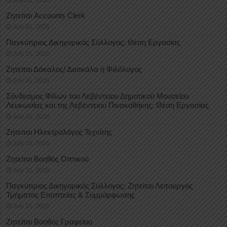
Ζητείται Accounts Clerk
July 31, 2026
Παγκύπριος Δικηγορικός Σύλλογος: Θέση Εργασίας
July 31, 2026
Ζητείται Δάκαλος/ Δασκάλα ή Φιλόλογος
July 31, 2026
Σύνδεσμος Φίλων του Λεβέντειου Δημοτικού Μουσείου
Λευκωσίας και της Λεβέντειου Πινακοθήκης: Θέση Εργασίας
July 31, 2026
Ζητείται Ηλεκτρολόγος Τεχνίτης
July 31, 2026
Ζητείται Βοηθός Οπτικού
July 31, 2026
Παγκύπριος Δικηγορικός Σύλλογος: Ζητείται Λειτουργός
Τμήματος Εποπτείας & Συμμόρφωσης
July 31, 2026
Ζητείται Βοηθός Γραφείου