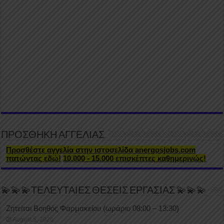
ΠΡΟΣΘΗΚΗ ΑΓΓΕΛΙΑΣ
Προσθέστε αγγελία στην ιστοσελίδα anergosjobs.com
πατώντας εδώ!
10.000 - 15.000 επισκέπτες καθημερινώς!
💫💫💫ΤΕΛΕΥΤΑΙΕΣ ΘΕΣΕΙΣ ΕΡΓΑΣΙΑΣ 💫💫💫
Ζητείται Βοηθός Φαρμακείου (ωράριο 08:00 – 13:30)
August 5, 2026