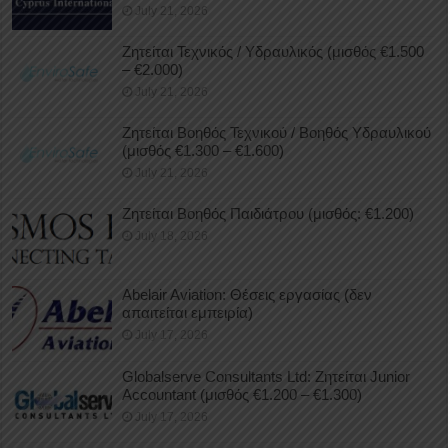
July 21, 2026
Ζητείται Τεχνικός / Υδραυλικός (μισθός €1.500
– €2.000)
July 21, 2026
Ζητείται Βοηθός Τεχνικού / Βοηθός Υδραυλικού
(μισθός €1.300 – €1.600)
July 21, 2026
Ζητείται Βοηθός Παιδιάτρου (μισθός: €1.200)
July 18, 2026
Abelair Aviation: Θέσεις εργασίας (δεν
απαιτείται εμπειρία)
July 17, 2026
Globalserve Consultants Ltd: Ζητείται Junior
Accountant (μισθός €1.200 – €1.300)
July 17, 2026