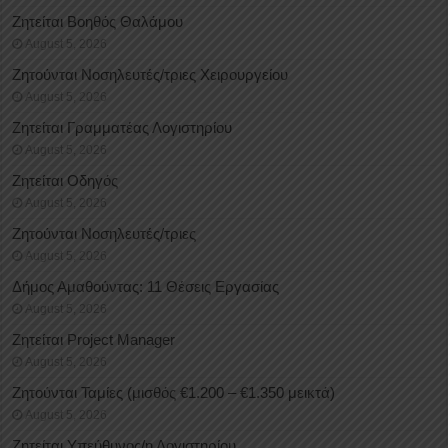
Ζητείται Βοηθός Θαλάμου
August 5, 2026
Ζητούνται Νοσηλευτές/τριες Χειρουργείου
August 5, 2026
Ζητείται Γραμματέας Λογιστηρίου
August 5, 2026
Ζητείται Οδηγός
August 5, 2026
Ζητούνται Νοσηλευτές/τριες
August 5, 2026
Δήμος Αμαθούντας: 11 Θέσεις Εργασίας
August 5, 2026
Ζητείται Project Manager
August 5, 2026
Ζητούνται Ταμίες (μισθός €1.200 – €1.350 μεικτά)
August 5, 2026
Ζητείται Υπεύθυνος/η Λογιστηρίου