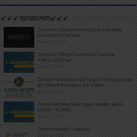
🌠🌠🌠 FEATURED POSTS🌠🌠🌠
Ζητούνται Ζαχαροπλάστης/τρια & Βοηθός
Ζαχαροπλάστης/τρια
August 1, 2026
Ζητούνται Οδηγοί Πωλήσεων (ωράριο
4:30πμ-11:00πμ)
July 31, 2026
Ζητείται Προσωπικό (α) Τμήμα Συντήρησης και
(β) Οδηγοί Φορτηγών και Trailers
July 31, 2026
Ζητείται Βοηθός Λογιστηρίου (μισθός μικτά
€1.600 – €1.800)
July 31, 2026
Ζητείται Βοηθός Γραφείου
July 30, 2026