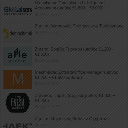
Globalserve Consultants Ltd: Ζητείται
Accountant (μισθός €1.600 – €2.000)
July 17, 2026
Ζητείται Λειτουργός Πωλήσεων & Τιμολόγησης
July 16, 2026
Ζητείται Βοηθός Τεχνικού (μισθός €1.200 –
€1.600)
July 15, 2026
MeshMade: Ζητείται Office Manager (μισθός
€1.200 – €1.600 καθαρά)
July 15, 2026
Ζητούνται Ταμίες (αρχικός μισθός €1.300 –
€1.400)
July 14, 2026
Ζητείται Μηχανικός Βαρέων Οχημάτων
July 13, 2026