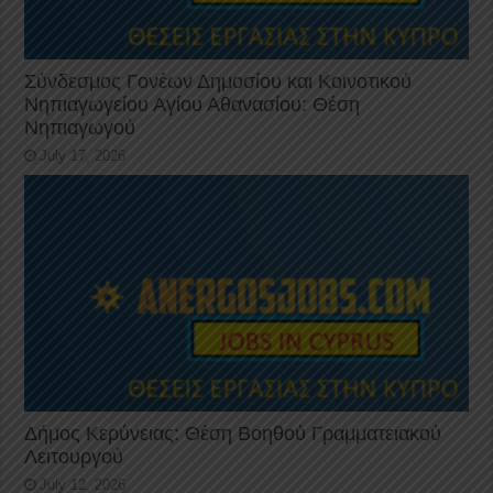
Σύνδεσμος Γονέων Δημοσίου και Κοινοτικού
Νηπιαγωγείου Αγίου Αθανασίου: Θέση
Νηπιαγωγού
July 17, 2026
Δήμος Κερύνειας: Θέση Βοηθού Γραμματειακού
Λειτουργού
July 12, 2026