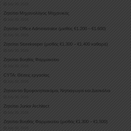
July 30, 2026
Ζητείται Μηχανολόγος Μηχανικός
July 30, 2026
Ζητείται Office Administrator (μισθός €1.200 – €1.600)
July 30, 2026
Ζητείται Storekeeper (μισθός €1.300 – €1.400 καθαρά)
July 30, 2026
Ζητείται Βοηθός Φαρμακείου
July 30, 2026
CYTA: Θέσεις εργασίας
July 30, 2026
Ζητούνται Βρεφονηπιοκόμοι, Νηπιαγωγοί και Δασκάλοι
July 30, 2026
Ζητείται Junior Architect
July 30, 2026
Ζητείται Βοηθός Φαρμακείου (μισθός €1.300 – €1.500)
July 30, 2026