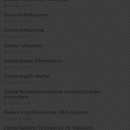
August 4, 2026
Ζητούνται Μαθηματικοί
August 4, 2026
Ζητείται Καθαρίστρια
August 4, 2026
Ζητείται Γραμματέας
August 4, 2026
Ζητείται Βοηθός Οδοντιατρείου
August 4, 2026
Ζητείται English Teacher
August 4, 2026
Ζητείται Φυσιοθεραπευτής/τρια για μερική ή πλήρη
απασχόληση
August 3, 2026
Παιδική Λέσχη Μοσφιλωτής: Θέση Εργασίας
August 3, 2026
Ζητείται Εργάτης/ Εργάτρια για την παραγωγή