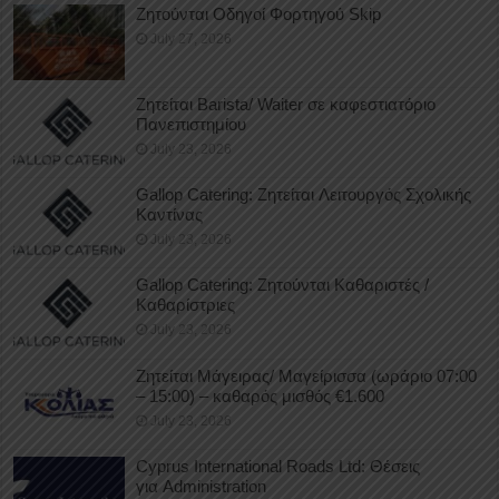
Ζητούνται Οδηγοί Φορτηγού Skip
July 27, 2026
Ζητείται Barista/ Waiter σε καφεστιατόριο
Πανεπιστημίου
July 23, 2026
Gallop Catering: Ζητείται Λειτουργός Σχολικής
Καντίνας
July 23, 2026
Gallop Catering: Ζητούνται Καθαριστές /
Καθαρίστριες
July 23, 2026
Ζητείται Μάγειρας/ Μαγείρισσα (ωράριο 07:00
– 15:00) – καθαρός μισθός €1.600
July 23, 2026
Cyprus International Roads Ltd: Θέσεις
για Administration