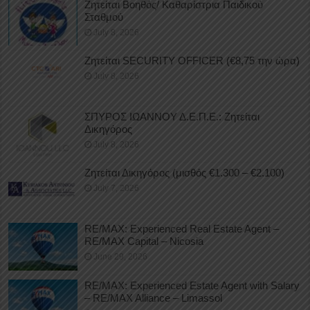
Ζητείται Βοηθός/ Καθαρίστρια Παιδικού
Σταθμού
July 8, 2026
Ζητείται SECURITY OFFICER (€8,75 την ώρα)
July 8, 2026
ΣΠΥΡΟΣ ΙΩΑΝΝΟΥ Δ.Ε.Π.Ε.: Ζητείται
Δικηγόρος
July 8, 2026
Ζητείται Δικηγόρος (μισθός €1.300 – €2.100)
July 7, 2026
RE/MAX: Experienced Real Estate Agent –
RE/MAX Capital – Nicosia
June 29, 2026
RE/MAX: Experienced Estate Agent with Salary
– RE/MAX Alliance – Limassol