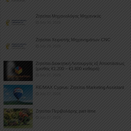
Ζητείται Μηχανολόγος Μηχανικός
July 30, 2026
Ζητείται Χειριστής Μηχανημάτων CNC
July 29, 2026
Ζητείται Διοικητική Λειτουργός εξ Αποστάσεως
(μισθός €1.200 – €1.600 καθαρά)
July 27, 2026
RE/MAX Cyprus: Ζητείται Marketing Assistant
July 27, 2026
Ζητείται Περιβολάρης part-time
July 27, 2026