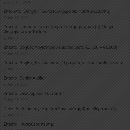
August 1, 2026
Ζητούνται Οδηγοί Πωλήσεων (ωράριο 4:30πμ-11:00πμ)
July 31, 2026
Ζητείται Προσωπικό (α) Τμήμα Συντήρησης και (β) Οδηγοί
Φορτηγών και Trailers
July 31, 2026
Ζητείται Βοηθός Λογιστηρίου (μισθός μικτά €1.600 – €1.800)
July 31, 2026
Ζητείται Βοηθός Εκτελωνιστής/ Γραφέας γενικών καθηκόντων
July 31, 2026
Ζητείται Senior Auditor
July 31, 2026
Ζητείται Οικονομικός Συντάκτης
July 31, 2026
Pafos Fc Academy: Ζητείται Συνεργάτης Φυσιοθεραπευτής
July 31, 2026
Ζητείται Φυσιοθεραπευτής