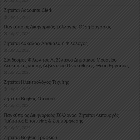
July 31, 2026
Ζητείται Accounts Clerk
July 31, 2026
Παγκύπριος Δικηγορικός Σύλλογος: Θέση Εργασίας
July 31, 2026
Ζητείται Δάκαλος/ Δασκάλα ή Φιλόλογος
July 31, 2026
Σύνδεσμος Φίλων του Λεβέντειου Δημοτικού Μουσείου
Λευκωσίας και της Λεβέντειου Πινακοθήκης: Θέση Εργασίας
July 31, 2026
Ζητείται Ηλεκτρολόγος Τεχνίτης
July 31, 2026
Ζητείται Βοηθός Οπτικού
July 31, 2026
Παγκύπριος Δικηγορικός Σύλλογος: Ζητείται Λειτουργός
Τμήματος Εποπτείας & Συμμόρφωσης
July 31, 2026
Ζητείται Βοηθός Γραφείου