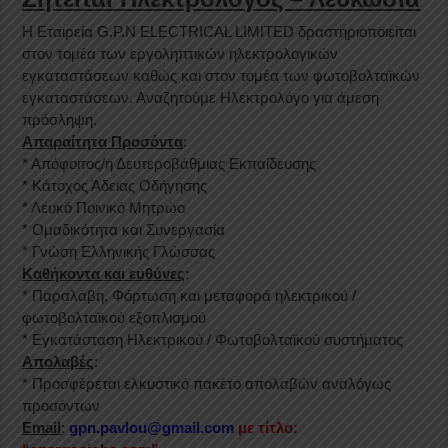
Η Εταιρεία G.P.N ELECTRICAL LIMITED δραστηριοποιείται
στον τομέα των εργοληπτικών ηλεκτρολογικών
εγκαταστάσεων καθώς και στον τομέα των φωτοβολταϊκών
εγκαταστάσεων. Αναζητούμε Ηλεκτρολόγο για άμεση
πρόσληψη.
Απαραίτητα Προσόντα
:
* Απόφοιτος/η Δευτεροβάθμιας Εκπαίδευσης
* Κάτοχος Άδειας Οδήγησης
* Λευκό Ποινικό Μητρώο
* Ομαδικότητα και Συνεργασία
* Γνώση Ελληνικής Γλώσσας
Καθήκοντα και ευθύνες
:
* Παραλάβη, Φόρτωση και μεταφορά ηλεκτρικού /
φωτοβολταϊκού εξοπλισμού
* Εγκατάσταση Ηλεκτρικού / Φωτοβολταϊκού συστήματος
Απολαβές
:
* Προσφέρεται ελκυστικό πακέτο απολαβών αναλόγως
προσόντων
Email
:
gpn.pavlou@gmail.com
με τίτλο: