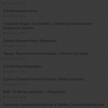
August 3, 2026
Ζητείται Αρχιτέκτονας
August 3, 2026
Υπηρεσία Θήρας και Πανίδας: 1 Θέση Eργοδοτουμένου
Oρισμένου Xρόνου
August 3, 2026
Ζητείται Μηχανολόγος Μηχανικός
August 3, 2026
Ίδρυμα Έρευνας και Καινοτομίας: 2 Θέσεις Εργασίας
August 3, 2026
Ζητείται Δημοσιογράφος
August 3, 2026
Σχολική Εφορεία Λατσιών-Γερίου: Θέσεις εργασίας
August 3, 2026
ΑΗΚ: 15 Θέσεις εργασίας – Παγκύπρια
August 3, 2026
Ζητούνται Ζαχαροπλάστης/τρια & Βοηθός Ζαχαροπλάστης/τρια