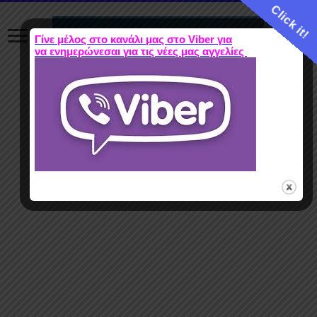
Click it!
Γίνε μέλος στο κανάλι μας στο Viber για
να ενημερώνεσαι για τις νέες μας αγγελίες