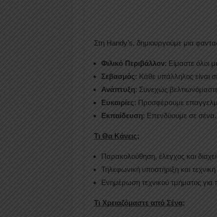
Στη Handy’s, δημιουργούμε μια φαντα
Φιλικό Περιβάλλον
: Είμαστε όλοι μ
Σεβασμός
: Κάθε υπάλληλος είναι σ
Ανάπτυξη
: Συνεχώς βελτιωνόμαστε
Ευκαιρίες
: Προσφέρουμε επαγγελμα
Εκπαίδευση
: Επενδύουμε σε σένα.
Τι Θα Κάνεις
;
Παρακολούθηση, έλεγχος και διαχεί
Τηλεφωνική υποστήριξη και τεχνική
Ενημέρωση τεχνικού τμήματος για
Τι Χρειαζόμαστε από Σένα
;