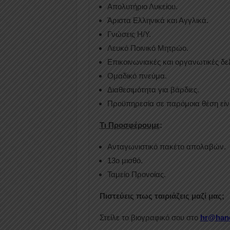
Απολυτήριο Λυκείου.
Άριστα Ελληνικά και Αγγλικά.
Γνώσεις Η/Υ.
Λευκό Ποινικό Μητρώο.
Επικοινωνιακές και οργανωτικές δεξ
Ομαδικό πνεύμα.
Διαθεσιμότητα για βάρδιες.
Προϋπηρεσία σε παρόμοια θέση είν
Τι Προσφέρουμε
:
Ανταγωνιστικό πακέτο απολαβών.
13ο μισθό.
Ταμείο Προνοίας.
Πιστεύεις πως ταιριάζεις μαζί μας;
Στείλε το βιογραφικό σου στο
hr@hand