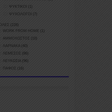
ΨΥΚΤΙΚΟΙ
(1)
ΨΥΧΟΛΟΓΟΙ
(7)
ΟΛΕΣ
(228)
WORK FROM HOME
(1)
ΑΜΜΟΧΩΣΤΟΣ
(10)
ΛΑΡΝΑΚΑ
(40)
ΛΕΜΕΣΟΣ
(86)
ΛΕΥΚΩΣΙΑ
(96)
ΠΑΦΟΣ
(16)