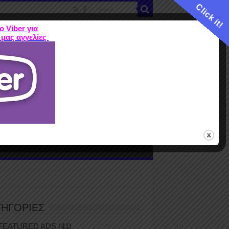
Click it!
ο Viber για
 μας αγγελίες
ME
FEATURED ADS
ΤΙΜΕΣ
Terms
ΤΗΓΟΡΙΕΣ
FEATURED ADS
(41)