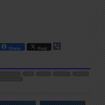
r
Vi
Share
Post
n
b
er
ERGODOTISI
JOBS
NICOSIA
SECURITY
ΑΓΓΕΛΊΕΣ
ΑΚΕΣ ΑΣΦΑΛΕΙΑΣ