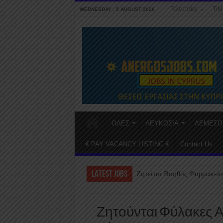
Τελευταίες
ΤΙΜ
WEDNESDAY , 5 AUGUST 2026
ΟΛΕΣ
ΛΕΥΚΩΣΙΑ
ΛΕΜΕΣΟ
€ PAY VACANCY LISTING €
Contact Us
LATEST JOBS
Ζητείται Βοηθός Φαρμακείο
Ζητούνται Φύλακες Α