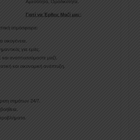
Αμεσότητα, Ομαδικότητα.
Γιατί να Έρθεις Μαζί μας
;
στική ατμόσφαιρα:
ια οικογένεια.
ημαντικός για εμάς.
 και αναπτυσσόμαστε μαζί.
τική και οικονομική ανάπτυξη.
ριση σημάτων 24/7.
 βοήθεια.
 προβλήματα.