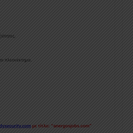
ιότητες.
αι πλεονέκτημα.
ysecurity.com
με τίτλο: “anergosjobs.com”