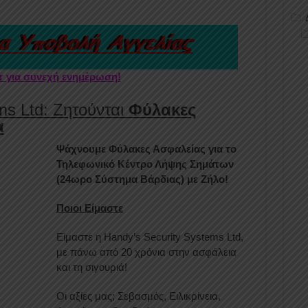
er για συνεχή ενημέρωση!
ms Ltd: Ζητούνται
Φύλακες
α
Ψάχνουμε Φύλακες Ασφαλείας για το
Τηλεφωνικό Κέντρο Λήψης Σημάτων
(24ωρο Σύστημα Βάρδιας) με Ζήλο!
Ποιοι Είμαστε
Είμαστε η Handy’s Security Systems Ltd,
με πάνω από 20 χρόνια στην ασφάλεια
και τη σιγουριά!
Οι αξίες μας; Σεβασμός, Ειλικρίνεια,