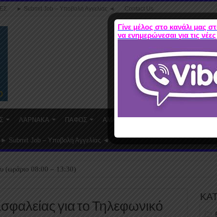
ΕΣ
► Submit Job – Υποβολή Αγγελίας ◄
Contact Us
Γίνε μέλος στο κανάλι μας στ
να ενημερώνεσαι για τις νέες
Σ
ΛΑΡΝΑΚΑ
ΠΑΦΟΣ
ΑΜΜΟΧΩΣΤΟΣ
WORK FROM HO
► Submit Job – Υποβολή Αγγελίας ◄
υ (ωράριο 08:00 – 13:30)
ΚΑ
σφαλείας για το Τηλεφωνικό