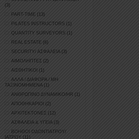
(3)
PART-TIME
(13)
PILATES INSTRUCTORS
(1)
QUANTITY SURVEYORS
(1)
REAL ESTATE
(6)
SECURITY/ ΑΣΦΑΛΕΙΑ
(3)
ΑΙΜΟΛΗΠΤΕΣ
(2)
ΑΙΣΘΗΤΙΚΟΙ
(1)
ΑΛΛΑ / ΔΙΑΦΟΡΑ / ΜΗ
ΤΑΞΙΝΟΜΗΜΕΝΑ
(1)
ΑΝΘΡΩΠΙΝΟ ΔΥΝΑΜΙΚΟ/HR
(1)
ΑΠΟΘΗΚΑΡΙΟΙ
(2)
ΑΡΧΙΤΕΚΤΟΝΕΣ
(12)
ΑΣΦΑΛΕΙΑ & ΥΓΕΙΑ
(3)
ΒΟΗΘΟΙ ΟΔΟΝΤΙΑΤΡΟΥ/
ΙΑΤΡΟΥ
(11)